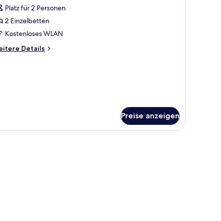
otos
Platz für 2 Personen
ür
2 Einzelbetten
win
oom
Kostenloses WLAN
nzeigen
itere
itere Details
tails
r
in
oom
Preise anzeigen
.
 kostenloses WLAN, Bettwäsche