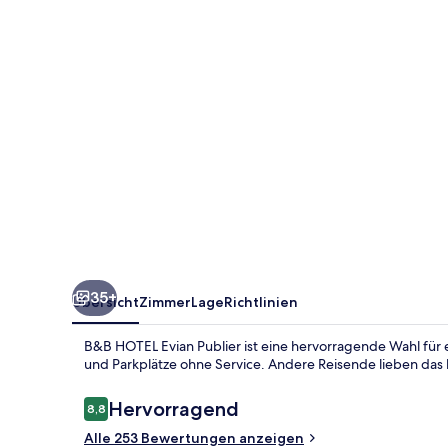
35+
Übersicht
Zimmer
Lage
Richtlinien
B&B HOTEL Evian Publier ist eine hervorragende Wahl für
und Parkplätze ohne Service. Andere Reisende lieben das h
Bewertungen
Hervorragend
8,8
8,8 von 10.
Alle 253 Bewertungen anzeigen