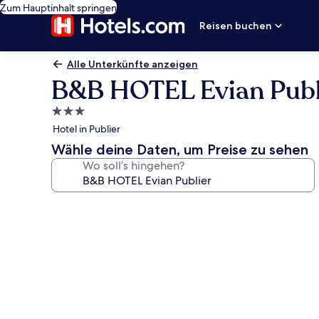
Zum Hauptinhalt springen
Reisen buchen
Alle Unterkünfte anzeigen
B&B HOTEL Evian Publ
3.0-
Sterne-
Hotel in Publier
Unterkunft
Wähle deine Daten, um Preise zu sehen
Wo soll’s hingehen?
Fotogalerie
von
B&B
HOTEL
Evian
Publier