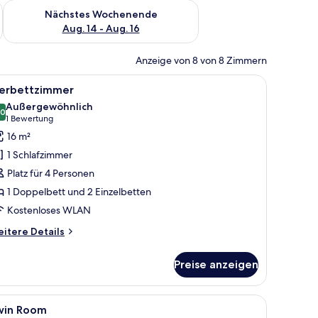
es Wochenende, Aug. 7 - Aug. 9.
Überprüfe die Verfügbarkeit für nächstes Wochenende, Aug. 1
Nächstes Wochenende
Aug. 14 - Aug. 16
Anzeige von 8 von 8 Zimmern
ukturierter Gestaltung.
em Kopfteil mit wellenförmigem Muster, einem Nachttisch mit Radio und ein
le
Ein modernes Hotelzimmer mit zwei Einzelbet
9
ierbettzimmer
otos
Außergewöhnlich
ür
,0
10,0 von 10
(1
1 Bewertung
ierbettzimmer
Bewertung)
16 m²
nzeigen
1 Schlafzimmer
Platz für 4 Personen
1 Doppelbett und 2 Einzelbetten
Kostenloses WLAN
itere
itere Details
tails
r
Preise anzeigen
erbettzimmer
ukturierter Gestaltung.
 einem Wandbild, einem Nachttisch und einer Lampe.
le
Ein modernes Badezimmer mit Waschbecken, 
1
win Room