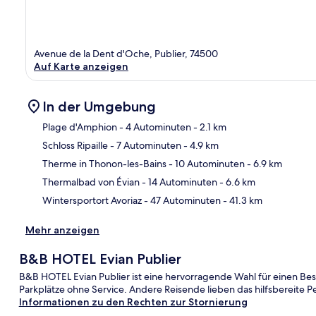
Avenue de la Dent d'Oche, Publier, 74500
Auf Karte anzeigen
In der Umgebung
Plage d'Amphion
- 4 Autominuten
- 2.1 km
Schloss Ripaille
- 7 Autominuten
- 4.9 km
Kar
Therme in Thonon-les-Bains
- 10 Autominuten
- 6.9 km
Thermalbad von Évian
- 14 Autominuten
- 6.6 km
Wintersportort Avoriaz
- 47 Autominuten
- 41.3 km
Mehr anzeigen
B&B HOTEL Evian Publier
B&B HOTEL Evian Publier ist eine hervorragende Wahl für einen Be
Parkplätze ohne Service. Andere Reisende lieben das hilfsbereite Pe
Informationen zu den Rechten zur Stornierung