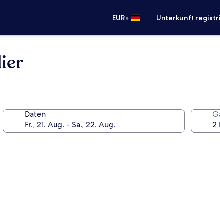
•
EUR
Unterkunft registr
ier
Daten
G