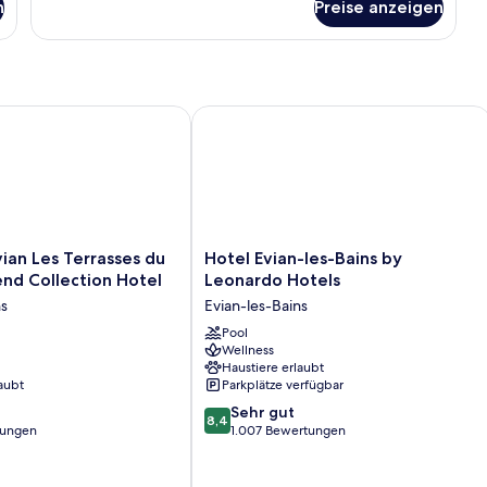
n
Preise anzeigen
Quadruple
Room
n Les Terrasses du Lac, an Ascend Collection Hotel
Hotel Evian-les-Bains by Leonardo Ho
Hotel
ian Les Terrasses du
Hotel Evian-les-Bains by
Evian-
end Collection Hotel
Leonardo Hotels
les-
ns
Evian-les-Bains
Bains
by
Pool
Wellness
Leonardo
Haustiere erlaubt
Hotels
aubt
Parkplätze verfügbar
Evian-
8.4
les-
Sehr gut
8,4
von
tungen
Bains
1.007 Bewertungen
10,
Sehr