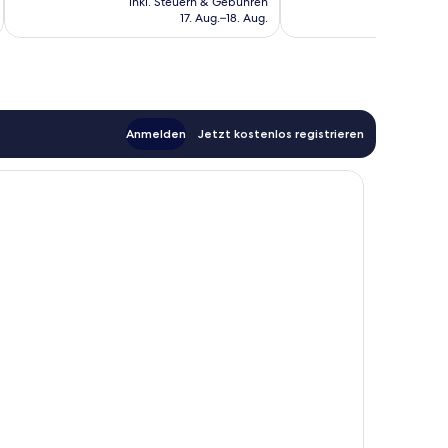
Bewertungen
117
inkl. Steuern & Gebühren
inkl. S
beträgt
Bewertungen
17. Aug.–18. Aug.
94 €
Anmelden
Jetzt kostenlos registrieren