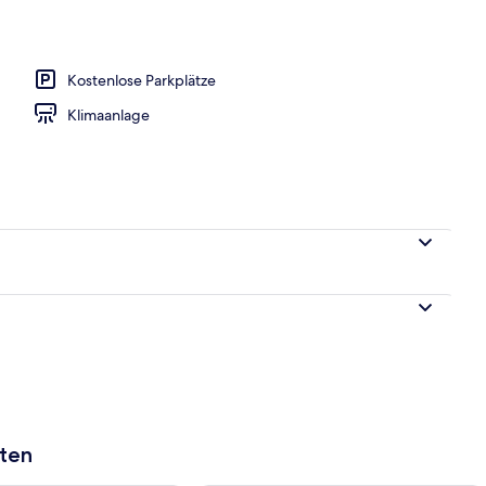
ühstücksbuffet gegen Gebühr
Kostenlose Parkplätze
Klimaanlage
aten