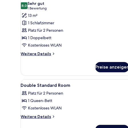
Fotos
Sehr gut
für
8,0
8,0 von 10
(1
1 Bewertung
Superior-
Bewertung)
13 m²
Doppelzimmer
1 Schlafzimmer
anzeigen
Platz für 2 Personen
1 Doppelbett
Kostenloses WLAN
Weitere
Weitere Details
Details
für
Preise anzeige
Superior-
Doppelzimmer
Alle
Ein modernes Hotelzimmer mit 
2
Double Standard Room
Fotos
Platz für 2 Personen
für
1 Queen-Bett
Double
Standard
Kostenloses WLAN
Room
Weitere
Weitere Details
anzeigen
Details
für