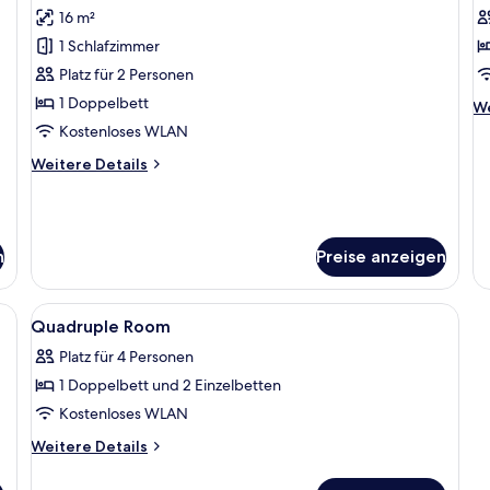
Fotos
F
16 m²
für
f
1 Schlafzimmer
Doppelzimmer,
T
barrierefrei,
R
Platz für 2 Personen
Nichtraucher
a
1 Doppelbett
We
We
anzeigen
De
Kostenloses WLAN
fü
Weitere
Weitere Details
Tw
Details
R
für
Doppelzimmer,
barrierefrei,
n
Preise anzeigen
Nichtraucher
Bett, Schreibtisch, Stuhl, Fenster und einem am Wand befestigten Fernseher
Alle
Schreibtisch, Bügeleisen/Bügelbrett,
1
Quadruple Room
Fotos
Platz für 4 Personen
für
1 Doppelbett und 2 Einzelbetten
Quadruple
Room
Kostenloses WLAN
anzeigen
Weitere
Weitere Details
Details
für