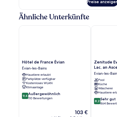
Preise anzeige
Double
Standard
Room
Ähnliche Unterkünfte
Hôtel de France Évian
Zenitude Evia
Hôtel
Zenitude
Hôtel de France Évian
Zenitude Ev
de
Evian
Lac, an Asc
Évian-les-Bains
France
Les
Evian-les-Bai
Haustiere erlaubt
Évian
Terrasses
Parkplätze verfügbar
Évian-
du
Pool
Kostenloses WLAN
Küche
les-
Lac,
Klimaanlage
Wäscherei
Bains
an
Haustiere erl
9.4
Außergewöhnlich
Ascend
9,4
von
110 Bewertungen
8.2
Collection
Sehr gut
8,2
10,
von
Hotel
864 Bewer
Außergewöhnlich,
10,
Evian-
Der
103 €
110
Sehr
les-
Preis