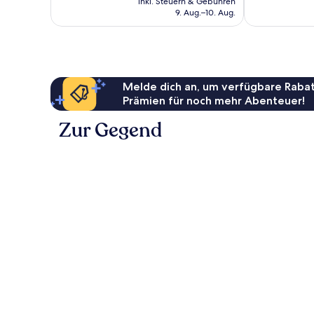
Bewertungen
gut,
inkl. Steuern & Gebühren
Bains
beträgt
9. Aug.–10. Aug.
864
103 €
Bewertungen
Melde dich an, um verfügbare Rabat
Prämien für noch mehr Abenteuer!
Zur Gegend