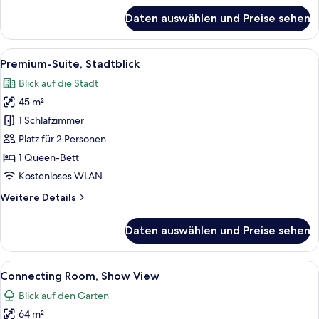
für
Daten auswählen und Preise sehen
Executive-
Suite,
Stadtblick
Alle
Ein modernes Wohnzimmer mit Holzbod
10
Premium-Suite, Stadtblick
Fotos
Blick auf die Stadt
für
45 m²
Premium-
Suite,
1 Schlafzimmer
Stadtblick
Platz für 2 Personen
anzeigen
1 Queen-Bett
Kostenloses WLAN
Weitere
Weitere Details
Details
für
Daten auswählen und Preise sehen
Premium-
Suite,
Stadtblick
Alle
Ein Innenhof mit beleuchteten Gebäu
16
Connecting Room, Show View
Fotos
Blick auf den Garten
für
64 m²
Connecting