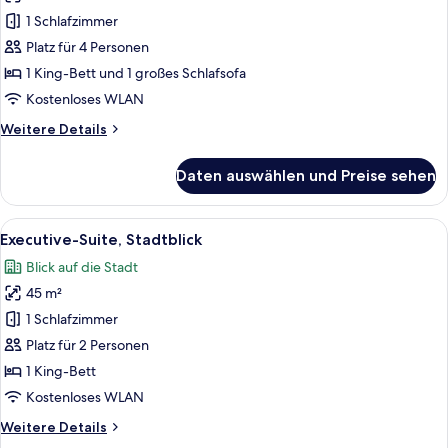
Suite,
1 Schlafzimmer
Stadtblick
Platz für 4 Personen
anzeigen
1 King-Bett und 1 großes Schlafsofa
Kostenloses WLAN
Weitere
Weitere Details
Details
für
Daten auswählen und Preise sehen
Familien-
Suite,
Stadtblick
Alle
Ein modernes Hotelzimmer mit einem g
16
Executive-Suite, Stadtblick
Fotos
Blick auf die Stadt
für
45 m²
Executive-
Suite,
1 Schlafzimmer
Stadtblick
Platz für 2 Personen
anzeigen
1 King-Bett
Kostenloses WLAN
Weitere
Weitere Details
Details