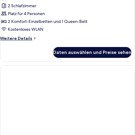
Room,
2 Schlafzimmer
Show
Platz für 4 Personen
View
2 Komfort-Einzelbetten und 1 Queen-Bett
anzeigen
Kostenloses WLAN
Weitere
Weitere Details
Details
für
Daten auswählen und Preise sehen
Connecting
Room,
Show
View