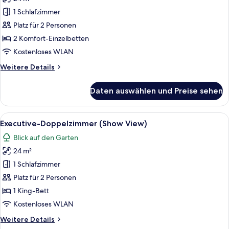
Deluxe-
Zweibettzimmer,
1 Schlafzimmer
Stadtblick
Platz für 2 Personen
anzeigen
2 Komfort-Einzelbetten
Kostenloses WLAN
Weitere
Weitere Details
Details
für
Daten auswählen und Preise sehen
Deluxe-
Zweibettzimmer,
Stadtblick
Alle
Ein modernes Hotelzimmer mit einem g
17
Executive-Doppelzimmer (Show View)
Fotos
Blick auf den Garten
für
24 m²
Executive-
Doppelzimmer
1 Schlafzimmer
(Show
Platz für 2 Personen
View)
1 King-Bett
anzeigen
Kostenloses WLAN
Weitere
Weitere Details
Details