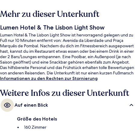
Mehr zu dieser Unterkunft
Lumen Hotel & The Lisbon Light Show
Lumen Hotel & The Lisbon Light Show ist hervorragend gelegen und zu
Fuß nur 10 Minuten entfernt von: Avenida da Liberdade und Praça
Marquês de Pombal. Nachdem du dich im Fitnessbereich ausgepowert
hast, kannst du im Restaurant etwas essen oder bei einem Drink in einer
der 2 Bars/Lounges entspannen. Eine Poolbar, ein Außenpool (je nach
Saison geöffnet) und eine Snackbar gehören ebenfalls zum Angebot.
Das hilfsbereite Personal und das Frühstück erhalten tolle Bewertungen
von anderen Reisenden. Die Unterkunft ist nur einen kurzen Fußmarsch
von den öffentlichen Verkehrsmitteln entfernt: Zur U-Bahn läuft man 2
Informationen zu den Rechten zur Stornierung
Minuten (Station Picoas) bzw. 8 Minuten (Station Parque).
Weitere Infos zu dieser Unterkunft
Auf einen Blick
Größe des Hotels
160 Zimmer