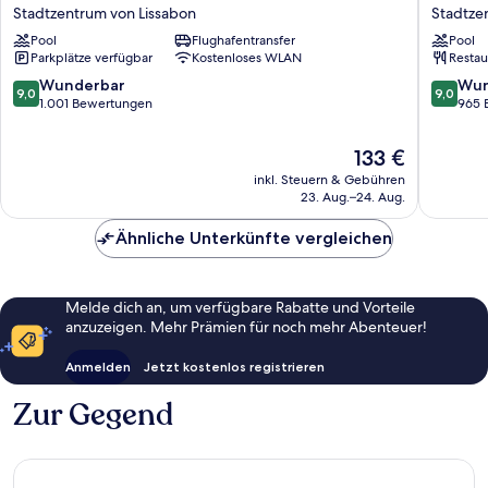
Lisboa
Acta
Stadtzentrum von Lissabon
Stadtze
Hotel
Moa
Pool
Flughafentransfer
Pool
Stadtzentrum
Stadtze
Parkplätze verfügbar
Kostenloses WLAN
Restau
von
von
Lissabon
Lissabon
9.0
9.0
Wunderbar
Wun
9,0
9,0
von
von
1.001 Bewertungen
965 
10,
10,
Wunderbar,
Wunder
Der
133 €
1.001
965
Preis
inkl. Steuern & Gebühren
Bewertungen
Bewert
beträgt
23. Aug.–24. Aug.
133 €
Ähnliche Unterkünfte vergleichen
Melde dich an, um verfügbare Rabatte und Vorteile
anzuzeigen. Mehr Prämien für noch mehr Abenteuer!
Anmelden
Jetzt kostenlos registrieren
Zur Gegend