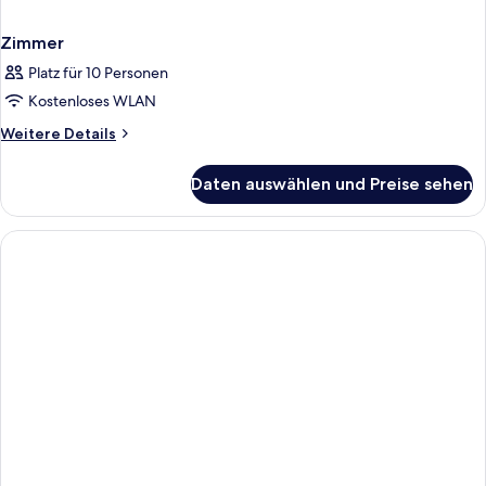
Zimmer
Platz für 10 Personen
Kostenloses WLAN
Weitere
Weitere Details
Details
für
Daten auswählen und Preise sehen
Zimmer