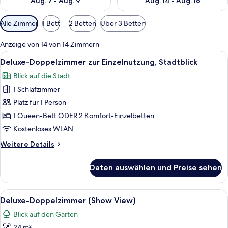
Aug. 7 - Aug. 9
Aug. 14 - Aug. 16
Verfügbare
Alle Zimmer
1 Bett
2 Betten
Über 3 Betten
Filter
für
Anzeige von 14 von 14 Zimmern
Zimmer
Alle
Ein modernes Schlafzimmer mit einem 
11
Deluxe-Doppelzimmer zur Einzelnutzung, Stadtblick
Fotos
Blick auf die Stadt
für
1 Schlafzimmer
Deluxe-
Doppelzimmer
Platz für 1 Person
zur
1 Queen-Bett ODER 2 Komfort-Einzelbetten
Einzelnutzung,
Kostenloses WLAN
Stadtblick
Weitere
Weitere Details
anzeigen
Details
für
Daten auswählen und Preise sehen
Deluxe-
Doppelzimmer
zur
Alle
Ein modernes Hotelzimmer mit einem g
15
Einzelnutzung,
Deluxe-Doppelzimmer (Show View)
Fotos
Stadtblick
Blick auf den Garten
für
24 m²