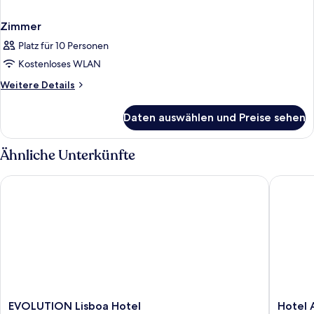
Zimmer
Platz für 10 Personen
Kostenloses WLAN
Weitere
Weitere Details
Details
für
Daten auswählen und Preise sehen
Zimmer
Ähnliche Unterkünfte
EVOLUTION Lisboa Hotel
Hotel A
EVOLUTION
Hotel
EVOLUTION Lisboa Hotel
Hotel 