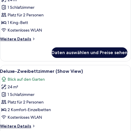
Deluxe-
Doppelzimmer
1 Schlafzimmer
(Show
Platz für 2 Personen
View)
1 King-Bett
anzeigen
Kostenloses WLAN
Weitere
Weitere Details
Details
für
Daten auswählen und Preise sehen
Deluxe-
Doppelzimmer
(Show
Alle
Ein Innenhof mit beleuchteten Gebäu
12
View)
Deluxe-Zweibettzimmer (Show View)
Fotos
Blick auf den Garten
für
24 m²
Deluxe-
Zweibettzimmer
1 Schlafzimmer
(Show
Platz für 2 Personen
View)
2 Komfort-Einzelbetten
anzeigen
Kostenloses WLAN
Weitere
Weitere Details
Details