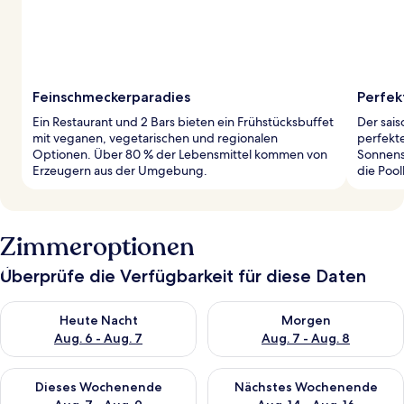
Feinschmeckerparadies
Perfek
Ein Restaurant und 2 Bars bieten ein Frühstücksbuffet
Der sais
mit veganen, vegetarischen und regionalen
perfekt
Optionen. Über 80 % der Lebensmittel kommen von
Sonnens
Erzeugern aus der Umgebung.
die Pool
Zimmeroptionen
Überprüfe die Verfügbarkeit für diese Daten
Überprüfe die Verfügbarkeit für heute Nacht, Aug. 6 - Aug. 7.
Überprüfe die Verfügbarkeit f
Heute Nacht
Morgen
Aug. 6 - Aug. 7
Aug. 7 - Aug. 8
Überprüfe die Verfügbarkeit für dieses Wochenende, Aug. 7 - 
Überprüfe die Verfügbarkeit f
Dieses Wochenende
Nächstes Wochenende