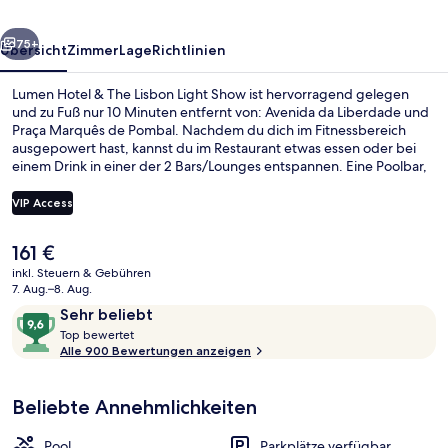
Light
rück
Weiter
Show
75+
Übersicht
Zimmer
Lage
Richtlinien
Lumen Hotel & The Lisbon Light Show ist hervorragend gelegen
und zu Fuß nur 10 Minuten entfernt von: Avenida da Liberdade und
Praça Marquês de Pombal. Nachdem du dich im Fitnessbereich
ausgepowert hast, kannst du im Restaurant etwas essen oder bei
einem Drink in einer der 2 Bars/Lounges entspannen. Eine Poolbar,
ein Außenpool (je nach Saison geöffnet) und eine Snackbar
gehören ebenfalls zum Angebot. Das hilfsbereite Personal und das
VIP Access
Frühstück erhalten tolle Bewertungen von anderen Reisenden. Die
Unterkunft ist nur einen kurzen Fußmarsch von den öffentlichen
Der
161 €
Verkehrsmitteln entfernt: Zur U-Bahn läuft man 2 Minuten (Station
Ausblick vom Zimmer
aktuelle
Picoas) bzw. 8 Minuten (Station Parque).
inkl. Steuern & Gebühren
Preis
7. Aug.–8. Aug.
beträgt
Bewertungen
9,6
Sehr beliebt
161 €.
T
von
Top bewertet
o
Alle 900 Bewertungen anzeigen
10,
p
Sehr
beliebt
Beliebte Annehmlichkeiten
b
e
w
Pool
Parkplätze verfügbar