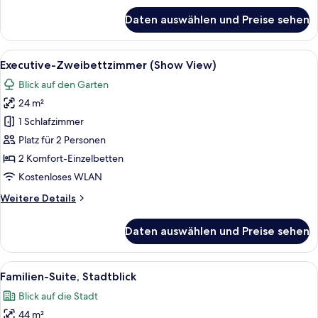
für
Daten auswählen und Preise sehen
Executive-
Doppelzimmer
(Show
Alle
Ein Hotelzimmer mit zwei Betten, eine
17
View)
Executive-Zweibettzimmer (Show View)
Fotos
Blick auf den Garten
für
24 m²
Executive-
Zweibettzimmer
1 Schlafzimmer
(Show
Platz für 2 Personen
View)
2 Komfort-Einzelbetten
anzeigen
Kostenloses WLAN
Weitere
Weitere Details
Details
für
Daten auswählen und Preise sehen
Executive-
Zweibettzimmer
(Show
Alle
Ein modernes Hotelzimmer mit einer S
8
View)
Familien-Suite, Stadtblick
Fotos
Blick auf die Stadt
für
44 m²
Familien-