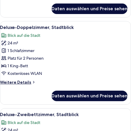
für
Daten auswählen und Preise sehen
Deluxe-
Zweibettzimmer
(Show
Alle
Ein modernes Hotelzimmer mit einem g
10
View)
Deluxe-Doppelzimmer, Stadtblick
Fotos
Blick auf die Stadt
für
24 m²
Deluxe-
Doppelzimmer,
1 Schlafzimmer
Stadtblick
Platz für 2 Personen
anzeigen
1 King-Bett
Kostenloses WLAN
Weitere
Weitere Details
Details
für
Daten auswählen und Preise sehen
Deluxe-
Doppelzimmer,
Stadtblick
Alle
Ein Hotelzimmer mit zwei Betten, eine
8
Deluxe-Zweibettzimmer, Stadtblick
Fotos
Blick auf die Stadt
für
24 m²