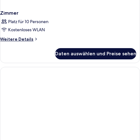
Zimmer
Platz für 10 Personen
Kostenloses WLAN
Weitere
Weitere Details
Details
für
Daten auswählen und Preise sehen
Zimmer