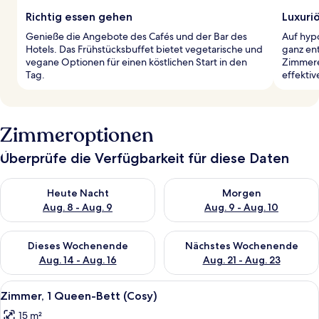
Richtig essen gehen
Luxuri
Genieße die Angebote des Cafés und der Bar des
Auf hyp
Hotels. Das Frühstücksbuffet bietet vegetarische und
ganz en
vegane Optionen für einen köstlichen Start in den
Zimmere
Tag.
effekti
Zimmeroptionen
Überprüfe die Verfügbarkeit für diese Daten
Überprüfe die Verfügbarkeit für heute Nacht, Aug. 8 - Aug. 9.
Überprüfe die Verfügbarkeit f
Heute Nacht
Morgen
Aug. 8 - Aug. 9
Aug. 9 - Aug. 10
Überprüfe die Verfügbarkeit für dieses Wochenende, Aug. 14 -
Überprüfe die Verfügbarkeit f
Dieses Wochenende
Nächstes Wochenende
Aug. 14 - Aug. 16
Aug. 21 - Aug. 23
Alle
Ein Hotelzimmer mit Bett, Fernseher, 
4
Zimmer, 1 Queen-Bett (Cosy)
Fotos
15 m²