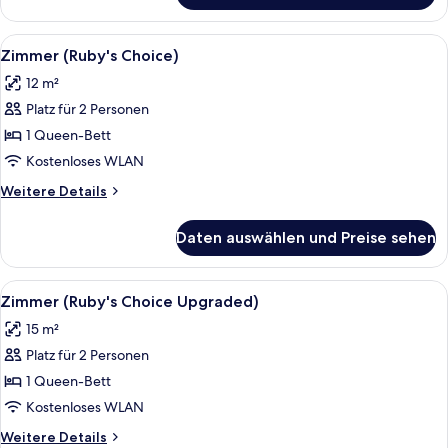
1
Queen-
Alle
Zimmer (Ruby's Choice) | Zimmerauss
8
Bett
Zimmer (Ruby's Choice)
Fotos
(Nest)
12 m²
für
Platz für 2 Personen
Zimmer
(Ruby's
1 Queen-Bett
Choice)
Kostenloses WLAN
anzeigen
Weitere
Weitere Details
Details
für
Daten auswählen und Preise sehen
Zimmer
(Ruby's
Choice)
Alle
Zimmer (Ruby's Choice Upgraded) | Z
6
Zimmer (Ruby's Choice Upgraded)
Fotos
15 m²
für
Platz für 2 Personen
Zimmer
(Ruby's
1 Queen-Bett
Choice
Kostenloses WLAN
Upgraded)
Weitere
Weitere Details