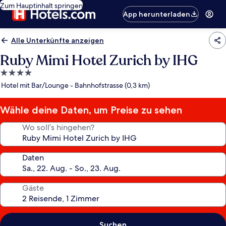
Zum Hauptinhalt springen
App herunterladen
Alle Unterkünfte anzeigen
Ruby Mimi Hotel Zurich by IHG
4.0-
Sterne-
Hotel mit Bar/Lounge - Bahnhofstrasse (0,3 km)
Unterkunft
Wähle deine Daten, um Preise zu sehen
Wo soll’s hingehen?
Daten
Gäste
Suchen