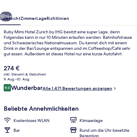
by
IHG
rück
Weiter
76+
Übersicht
Zimmer
Lage
Richtlinien
Ruby Mimi Hotel Zurich by IHG besitzt eine super Lage, denn
Folgendes kann in nur 10 Minuten erlaufen werden: Bahnhofstrasse
und Schweizerisches Nationalmuseum. Du kannst dich mit einem
Drink in der Bar/Lounge entspannen und im Coffeeshop/Café sehr
gut essen. Außerdem ist dieses Hotel nur eine kurze Autofahrt
entfernt von: Lindt & Sprüngli Chocolateria. Andere Reisende lieben
das hilfsbereite Personal und das Frühstück. Die Unterkunft ist nur
Der
274 €
einen kurzen Fußmarsch von den öffentlichen Verkehrsmitteln
aktuelle
inkl. Steuern & Gebühren
entfernt: Bis zur U-Bahn sind es wenige Schritte
Preis
9. Aug.–10. Aug.
(Straßenbahnhaltestelle Bahnhofstrasse/HB) bzw. 3 Minuten (S-
Bar (in der Unterkunft)
beträgt
Bewertungen
Bahn-Haltestelle Zürich Hauptbahnhof).
Wunderbar
9,0
Alle 1.471 Bewertungen anzeigen
274 €.
9,0 von 10.
Beliebte Annehmlichkeiten
Kostenloses WLAN
Klimaanlage
Bar
Rund um die Uhr besetzte
Rezeption