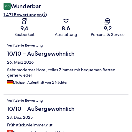
Wunderbar
9,0
1.471 Bewertungen
9,6
8,6
9,2
Sauberkeit
Ausstattung
Personal & Service
Bewertungen
Verifizierte Bewertung
10/10 – Außergewöhnlich
26. März 2026
Sehr modernes Hotel, tolles Zimmer mit bequemen Betten.
gerne wieder
Michael, Aufenthalt von 2 Nächten
Verifizierte Bewertung
10/10 – Außergewöhnlich
28. Dez. 2025
Frühstück.wie immer.gut