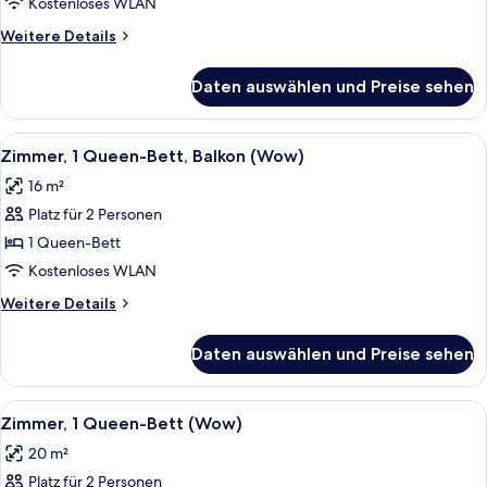
Queen-
Kostenloses WLAN
Bett,
Weitere
Weitere Details
barrierefrei
Details
(Wow)
für
Daten auswählen und Preise sehen
Zimmer,
anzeigen
1
Queen-
Alle
Zimmerausstattung
4
Bett,
Zimmer, 1 Queen-Bett, Balkon (Wow)
Fotos
barrierefrei
16 m²
(Wow)
für
Platz für 2 Personen
Zimmer,
1
1 Queen-Bett
Queen-
Kostenloses WLAN
Bett,
Weitere
Weitere Details
Balkon
Details
(Wow)
für
Daten auswählen und Preise sehen
Zimmer,
anzeigen
1
Queen-
Alle
Zimmerausstattung
9
Bett,
Zimmer, 1 Queen-Bett (Wow)
Fotos
Balkon
20 m²
(Wow)
für
Platz für 2 Personen
Zimmer,