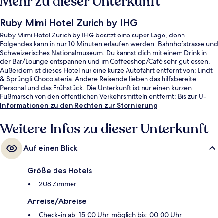
Mehr zu dieser Unterkunft
Ruby Mimi Hotel Zurich by IHG
Ruby Mimi Hotel Zurich by IHG besitzt eine super Lage, denn
Folgendes kann in nur 10 Minuten erlaufen werden: Bahnhofstrasse und
Schweizerisches Nationalmuseum. Du kannst dich mit einem Drink in
der Bar/Lounge entspannen und im Coffeeshop/Café sehr gut essen.
Außerdem ist dieses Hotel nur eine kurze Autofahrt entfernt von: Lindt
& Sprüngli Chocolateria. Andere Reisende lieben das hilfsbereite
Personal und das Frühstück. Die Unterkunft ist nur einen kurzen
Fußmarsch von den öffentlichen Verkehrsmitteln entfernt: Bis zur U-
Bahn sind es wenige Schritte (Straßenbahnhaltestelle
Informationen zu den Rechten zur Stornierung
Bahnhofstrasse/HB) bzw. 3 Minuten (S-Bahn-Haltestelle Zürich
Hauptbahnhof).
Weitere Infos zu dieser Unterkunft
Auf einen Blick
Größe des Hotels
208 Zimmer
Anreise/Abreise
Check-in ab: 15:00 Uhr, möglich bis: 00:00 Uhr