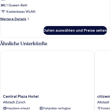
1
1 Queen-Bett
Queen-
Kostenloses WLAN
Bett
Weitere
Weitere Details
(Wow)
Details
anzeigen
für
Daten auswählen und Preise sehen
Zimmer,
1
Queen-
Ähnliche Unterkünfte
Bett
(Wow)
Central Plaza Hotel
citizenM
Central
citizenM
Central Plaza Hotel
citize
Plaza
Zürich
Altstadt Zürich
Altstadt
Hotel
Altstadt
Haustiere erlaubt
Parkplätze verfügbar
Koste
Altstadt
Zürich