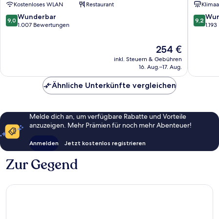
Kostenloses WLAN
Restaurant
Klimaa
Zürich
9.0
9.2
Wunderbar
Wun
9,0
9,2
von
von
1.007 Bewertungen
1.19
10,
10,
Wunderbar,
Wunder
Der
254 €
1.007
1.193
Preis
inkl. Steuern & Gebühren
Bewertungen
Bewert
beträgt
16. Aug.–17. Aug.
254 €
Ähnliche Unterkünfte vergleichen
Melde dich an, um verfügbare Rabatte und Vorteile
anzuzeigen. Mehr Prämien für noch mehr Abenteuer!
Anmelden
Jetzt kostenlos registrieren
Zur Gegend