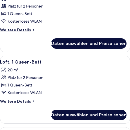
für
Platz für 2 Personen
Zimmer,
1
1 Queen-Bett
Queen-
Kostenloses WLAN
Bett
Weitere
Weitere Details
(Cosy)
Details
anzeigen
für
Daten auswählen und Preise sehen
Zimmer,
1
Queen-
Alle
Ein Schlafzimmer mit einem großen Bet
8
Bett
Loft, 1 Queen-Bett
Fotos
(Cosy)
20 m²
für
Platz für 2 Personen
Loft,
1
1 Queen-Bett
Queen-
Kostenloses WLAN
Bett
Weitere
Weitere Details
anzeigen
Details
für
Daten auswählen und Preise sehen
Loft,
1
Queen-
Ein modernes Hotelzimmer mit Glastre