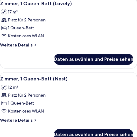
Alle
4
Bett
Zimmer, 1 Queen-Bett (Lovely)
Fotos
17 m²
für
Platz für 2 Personen
Zimmer,
1
1 Queen-Bett
Queen-
Kostenloses WLAN
Bett
Weitere
Weitere Details
(Lovely)
Details
anzeigen
für
Daten auswählen und Preise sehen
Zimmer,
1
Queen-
Alle
Hochwertige Bettwaren, Zimmersafe, 
4
Bett
Zimmer, 1 Queen-Bett (Nest)
Fotos
(Lovely)
12 m²
für
Platz für 2 Personen
Zimmer,
1
1 Queen-Bett
Queen-
Kostenloses WLAN
Bett
Weitere
Weitere Details
(Nest)
Details
anzeigen
für
Daten auswählen und Preise sehen
Zimmer,