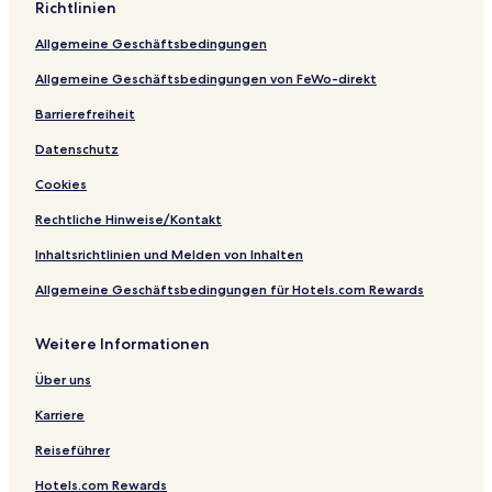
Richtlinien
d
l
g
l
Allgemeine Geschäftsbedingungen
e
a
Allgemeine Geschäftsbedingungen von FeWo-direkt
Barrierefreiheit
Datenschutz
Cookies
Rechtliche Hinweise/Kontakt
Inhaltsrichtlinien und Melden von Inhalten
Allgemeine Geschäftsbedingungen für Hotels.com Rewards
Weitere Informationen
Über uns
Karriere
Reiseführer
Hotels.com Rewards