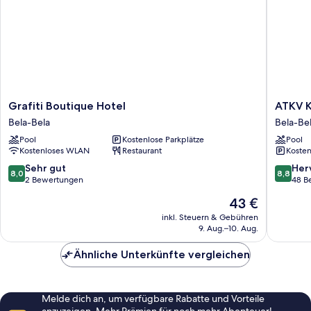
Grafiti
ATKV
Grafiti Boutique Hotel
ATKV K
Boutique
Klein-
Bela-Bela
Bela-Be
Hotel
Kariba
Pool
Kostenlose Parkplätze
Pool
Bela-
Bela-
Kostenloses WLAN
Restaurant
Kosten
Bela
Bela
8.0
8.8
Sehr gut
Her
8,0
8,8
von
von
2 Bewertungen
48 B
10,
10,
Der
43 €
Sehr
Hervorr
Preis
gut,
48
inkl. Steuern & Gebühren
beträgt
9. Aug.–10. Aug.
2
Bewert
43 €
Bewertungen
Ähnliche Unterkünfte vergleichen
Melde dich an, um verfügbare Rabatte und Vorteile
anzuzeigen. Mehr Prämien für noch mehr Abenteuer!