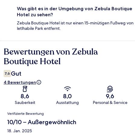
Was gibt es in der Umgebung von Zebula Boutique
Hotel zu sehen?
Zebula Boutique Hotel ist nur einen 15-minütigen Fußweg von
letlhabile Park entfernt.
Bewertungen von Zebula
Bewertungen
Boutique Hotel
Gut
7,6
4 Bewertungen
8,6
8,0
9,6
Sauberkeit
Ausstattung
Personal & Service
Bewertungen
Verifizierte Bewertung
10/10 – Außergewöhnlich
18. Jan. 2025