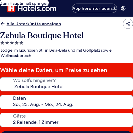
Zum Hauptinhalt springen
App herunterladen
Alle Unterkünfte anzeigen
Zebula Boutique Hotel
5.0-
Sterne-
Lodge im luxuriösen Stil in Bela-Bela und mit Golfplatz sowie
Unterkunft
Wellnessbereich
Wähle deine Daten, um Preise zu sehen
Wo soll’s hingehen?
Daten
Gäste