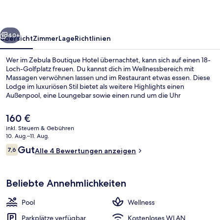
rück
Weiter
40+
Übersicht
Zimmer
Lage
Richtlinien
Wer im Zebula Boutique Hotel übernachtet, kann sich auf einen 18-
Loch-Golfplatz freuen. Du kannst dich im Wellnessbereich mit
Massagen verwöhnen lassen und im Restaurant etwas essen. Diese
Lodge im luxuriösen Stil bietet als weitere Highlights einen
Außenpool, eine Loungebar sowie einen rund um die Uhr
geöffneten Fitnessbereich.
Der
160 €
aktuelle
inkl. Steuern & Gebühren
Preis
10. Aug.–11. Aug.
Rezeption
beträgt
Bewertungen
Gut
7,6
Alle 4 Bewertungen anzeigen
160 €.
7,6 von 10.
Beliebte Annehmlichkeiten
Pool
Wellness
Parkplätze verfügbar
Kostenloses WLAN