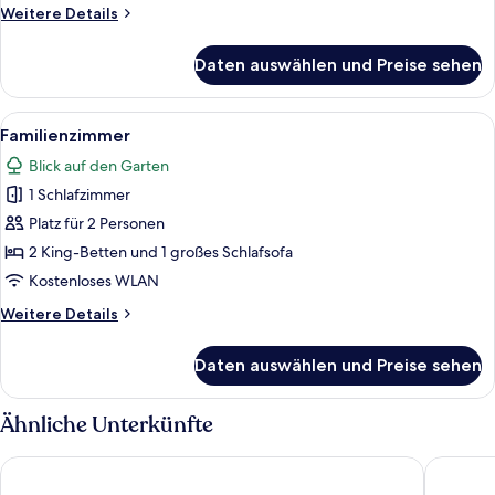
Weitere
Weitere Details
Details
für
Daten auswählen und Preise sehen
Luxury-
Zimmer
Alle
Ein Hotelzimmer mit zwei Betten, ein
4
Familienzimmer
Fotos
Blick auf den Garten
für
1 Schlafzimmer
Familienzimmer
anzeigen
Platz für 2 Personen
2 King-Betten und 1 großes Schlafsofa
Kostenloses WLAN
Weitere
Weitere Details
Details
für
Daten auswählen und Preise sehen
Familienzimmer
Ähnliche Unterkünfte
Grafiti Boutique Hotel
ATKV Kle