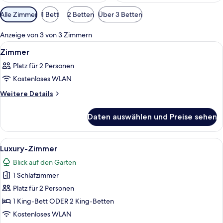
Verfügbare
Alle Zimmer
1 Bett
2 Betten
Über 3 Betten
Filter
für
Anzeige von 3 von 3 Zimmern
Zimmer
Alle
Ein Hotelzimmer mit einem großen Bett,
17
Zimmer
Fotos
Platz für 2 Personen
für
Kostenloses WLAN
Zimmer
anzeigen
Weitere
Weitere Details
Details
für
Daten auswählen und Preise sehen
Zimmer
Alle
Ein geräumiges Schlafzimmer mit eine
16
Luxury-Zimmer
Fotos
Blick auf den Garten
für
1 Schlafzimmer
Luxury-
Zimmer
Platz für 2 Personen
anzeigen
1 King-Bett ODER 2 King-Betten
Kostenloses WLAN