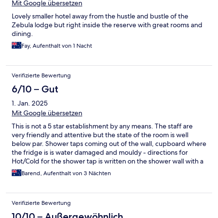
Mit Google übersetzen
Lovely smaller hotel away from the hustle and bustle of the
Zebula lodge but right inside the reserve with great rooms and
dining.
Fay, Aufenthalt von 1 Nacht
Verifizierte Bewertung
6/10 – Gut
1. Jan. 2025
Mit Google übersetzen
This is not a 5 star establishment by any means. The staff are
very friendly and attentive but the state of the room is well
below par. Shower taps coming out of the wall, cupboard where
the fridge is is water damaged and mouldy - directions for
Hot/Cold for the shower tap is written on the shower wall with a
permanent marker. Dining is average at best - the restaurant is
Barend, Aufenthalt von 3 Nächten
anything but "elegant dining" as it says. The only thing 5 star is
the price they charge
Verifizierte Bewertung
10/10 – Außergewöhnlich