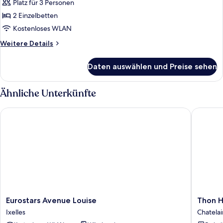
Platz für 3 Personen
Superior
Twin
2 Einzelbetten
Room
Kostenloses WLAN
anzeigen
Weitere
Weitere Details
Details
für
Daten auswählen und Preise sehen
Superior
Twin
Room
Ähnliche Unterkünfte
Eurostars Avenue Louise
Thon Hot
Eurostars
Thon
Eurostars Avenue Louise
Thon H
Avenue
Hotel
Ixelles
Chatelai
Louise
Bristol