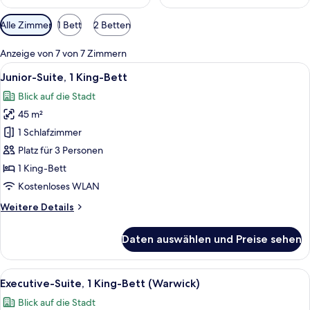
Verfügbare
Alle Zimmer
1 Bett
2 Betten
Filter
für
Anzeige von 7 von 7 Zimmern
Zimmer
Alle
Ein Hotelzimmer mit Sofa, Sessel, kle
9
Junior-Suite, 1 King-Bett
Fotos
Blick auf die Stadt
für
45 m²
Junior-
Suite,
1 Schlafzimmer
1 King-
Platz für 3 Personen
Bett
1 King-Bett
anzeigen
Kostenloses WLAN
Weitere
Weitere Details
Details
für
Daten auswählen und Preise sehen
Junior-
Suite,
1 King-
Alle
Ein Hotelzimmer mit Bett, Schreibtisc
9
Bett
Executive-Suite, 1 King-Bett (Warwick)
Fotos
Blick auf die Stadt
für