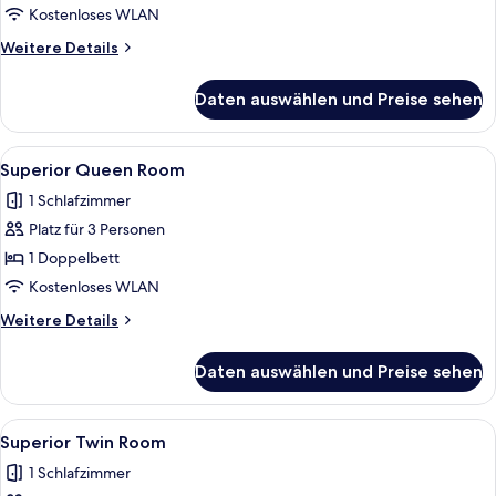
Room
Kostenloses WLAN
anzeigen
Weitere
Weitere Details
Details
für
Daten auswählen und Preise sehen
Deluxe
Twin
Room
Alle
Ein Hotelzimmer mit Bett, Schreibtisc
7
Superior Queen Room
Fotos
1 Schlafzimmer
für
Platz für 3 Personen
Superior
Queen
1 Doppelbett
Room
Kostenloses WLAN
anzeigen
Weitere
Weitere Details
Details
für
Daten auswählen und Preise sehen
Superior
Queen
Room
Alle
Ein Hotelzimmer mit zwei Betten, eine
6
Superior Twin Room
Fotos
1 Schlafzimmer
für