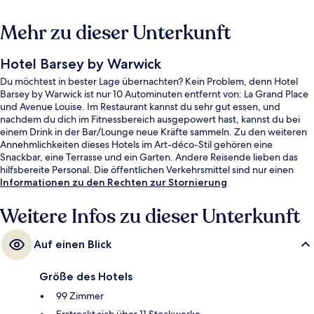
Mehr zu dieser Unterkunft
Hotel Barsey by Warwick
Du möchtest in bester Lage übernachten? Kein Problem, denn Hotel
Barsey by Warwick ist nur 10 Autominuten entfernt von: La Grand Place
und Avenue Louise. Im Restaurant kannst du sehr gut essen, und
nachdem du dich im Fitnessbereich ausgepowert hast, kannst du bei
einem Drink in der Bar/Lounge neue Kräfte sammeln. Zu den weiteren
Annehmlichkeiten dieses Hotels im Art-déco-Stil gehören eine
Snackbar, eine Terrasse und ein Garten. Andere Reisende lieben das
hilfsbereite Personal. Die öffentlichen Verkehrsmittel sind nur einen
kurzen Fußmarsch entfernt: Zur Straßenbahnhaltestelle Abbaye sind es
Informationen zu den Rechten zur Stornierung
nur wenige Schritte und zur Straßenbahnhaltestelle Vleurgat 5
Minuten.
Weitere Infos zu dieser Unterkunft
Auf einen Blick
Größe des Hotels
99 Zimmer
Erstreckt sich über 11 Stockwerke