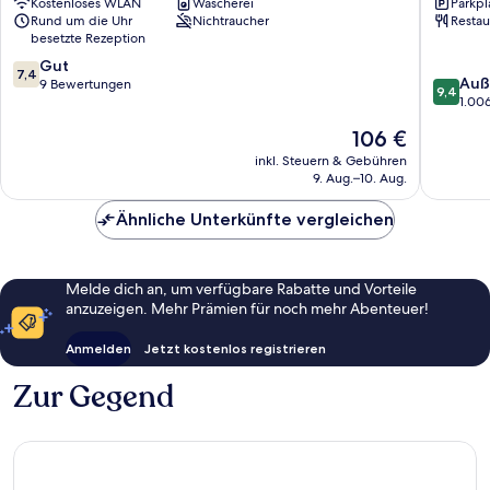
Kostenloses WLAN
Wäscherei
Parkpl
Ixelles
Stephan
Rund um die Uhr
Nichtraucher
Restau
Chatelai
besetzte Rezeption
7.4
Gut
7,4
9.4
Auß
von
9 Bewertungen
9,4
von
1.00
10,
10,
Gut,
Der
106 €
Außerge
9
Preis
1.006
inkl. Steuern & Gebühren
Bewertungen
beträgt
9. Aug.–10. Aug.
Bewert
106 €
Ähnliche Unterkünfte vergleichen
Melde dich an, um verfügbare Rabatte und Vorteile
anzuzeigen. Mehr Prämien für noch mehr Abenteuer!
Anmelden
Jetzt kostenlos registrieren
Zur Gegend