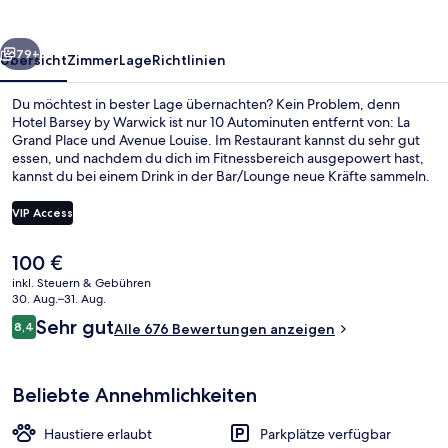
rück
Weiter
79+
Übersicht
Zimmer
Lage
Richtlinien
Du möchtest in bester Lage übernachten? Kein Problem, denn
Hotel Barsey by Warwick ist nur 10 Autominuten entfernt von: La
Grand Place und Avenue Louise. Im Restaurant kannst du sehr gut
essen, und nachdem du dich im Fitnessbereich ausgepowert hast,
kannst du bei einem Drink in der Bar/Lounge neue Kräfte sammeln.
Zu den weiteren Annehmlichkeiten dieses Hotels im Art-déco-Stil
gehören eine Snackbar, eine Terrasse und ein Garten. Andere
VIP Access
Reisende lieben das hilfsbereite Personal. Die öffentlichen
Verkehrsmittel sind nur einen kurzen Fußmarsch entfernt: Zur
Der
100 €
Straßenbahnhaltestelle Abbaye sind es nur wenige Schritte und zur
Tägliches Frühstücksbuffet gegen Ge
aktuelle
Straßenbahnhaltestelle Vleurgat 5 Minuten.
inkl. Steuern & Gebühren
Preis
30. Aug.–31. Aug.
beträgt
Bewertungen
Sehr gut
8,4
Alle 676 Bewertungen anzeigen
100 €.
8,4 von 10.
Beliebte Annehmlichkeiten
Haustiere erlaubt
Parkplätze verfügbar