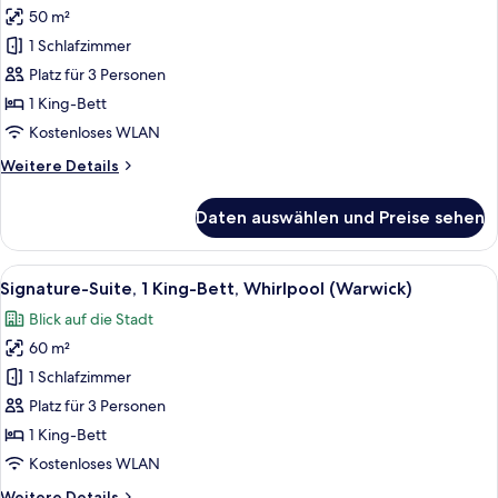
50 m²
Executive-
Suite,
1 Schlafzimmer
1 King-
Platz für 3 Personen
Bett
1 King-Bett
(Warwick)
Kostenloses WLAN
anzeigen
Weitere
Weitere Details
Details
für
Daten auswählen und Preise sehen
Executive-
Suite,
1 King-
Alle
Ein Hotelzimmer mit Bett, Sofa, Sessel
8
Bett
Signature-Suite, 1 King-Bett, Whirlpool (Warwick)
Fotos
(Warwick)
Blick auf die Stadt
für
60 m²
Signature-
Suite,
1 Schlafzimmer
1 King-
Platz für 3 Personen
Bett,
1 King-Bett
Whirlpool
Kostenloses WLAN
(Warwick)
Weitere
Weitere Details