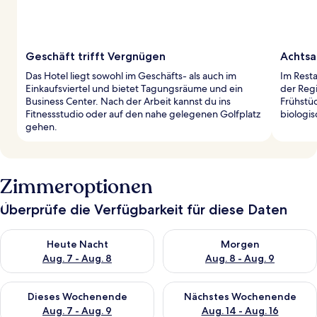
Geschäft trifft Vergnügen
Achtsa
Das Hotel liegt sowohl im Geschäfts- als auch im
Im Resta
Einkaufsviertel und bietet Tagungsräume und ein
der Regi
Business Center. Nach der Arbeit kannst du ins
Frühstü
Fitnessstudio oder auf den nahe gelegenen Golfplatz
biologis
gehen.
Zimmeroptionen
Überprüfe die Verfügbarkeit für diese Daten
Überprüfe die Verfügbarkeit für heute Nacht, Aug. 7 - Aug. 8.
Überprüfe die Verfügbarkeit f
Heute Nacht
Morgen
Aug. 7 - Aug. 8
Aug. 8 - Aug. 9
Überprüfe die Verfügbarkeit für dieses Wochenende, Aug. 7 - 
Überprüfe die Verfügbarkeit f
Dieses Wochenende
Nächstes Wochenende
Aug. 7 - Aug. 9
Aug. 14 - Aug. 16