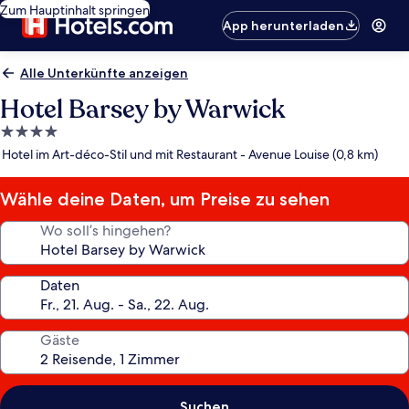
Zum Hauptinhalt springen
App herunterladen
Alle Unterkünfte anzeigen
Hotel Barsey by Warwick
4.0-
Sterne-
Hotel im Art-déco-Stil und mit Restaurant - Avenue Louise (0,8 km)
Unterkunft
Wähle deine Daten, um Preise zu sehen
Wo soll’s hingehen?
Daten
Gäste
Suchen