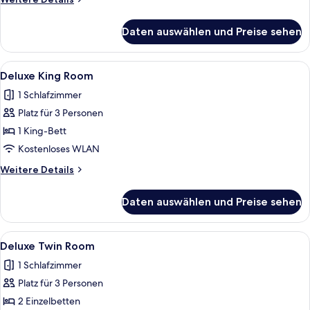
anzeigen
Details
für
Daten auswählen und Preise sehen
Signature-
Suite,
1 King-
Alle
Ein Hotelzimmer mit einem Bett, einem
9
Bett,
Deluxe King Room
Fotos
Whirlpool
1 Schlafzimmer
(Warwick)
für
Platz für 3 Personen
Deluxe
King
1 King-Bett
Room
Kostenloses WLAN
anzeigen
Weitere
Weitere Details
Details
für
Daten auswählen und Preise sehen
Deluxe
King
Room
Alle
Ein Doppelbett mit zwei Nachttischen
7
Deluxe Twin Room
Fotos
1 Schlafzimmer
für
Platz für 3 Personen
Deluxe
Twin
2 Einzelbetten