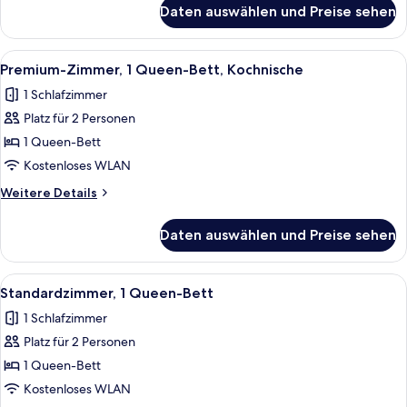
barrierefrei,
für
Daten auswählen und Preise sehen
Premium-
Kochnische
Zimmer,
anzeigen
1
Alle
Ein modernes Hotelzimmer mit Bett, kl
5
Queen-
Premium-Zimmer, 1 Queen-Bett, Kochnische
Fotos
Bett,
1 Schlafzimmer
barrierefrei,
für
Kochnische
Platz für 2 Personen
Premium-
Zimmer,
1 Queen-Bett
1
Kostenloses WLAN
Queen-
Weitere
Weitere Details
Bett,
Details
Kochnische
für
Daten auswählen und Preise sehen
Premium-
anzeigen
Zimmer,
1
Alle
Ein modernes Hotelzimmer mit einer g
4
Queen-
Standardzimmer, 1 Queen-Bett
Fotos
Bett,
1 Schlafzimmer
Kochnische
für
Platz für 2 Personen
Standardzimmer,
1
1 Queen-Bett
Queen-
Kostenloses WLAN