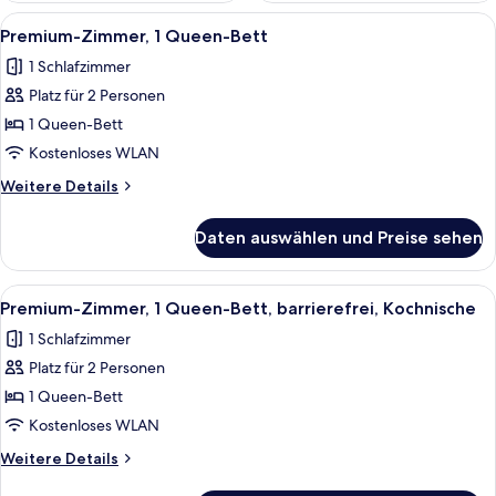
Alle
Ein Zimmer mit rundem Tisch, einem Se
4
Premium-Zimmer, 1 Queen-Bett
Fotos
1 Schlafzimmer
für
Platz für 2 Personen
Premium-
Zimmer,
1 Queen-Bett
1
Kostenloses WLAN
Queen-
Weitere
Weitere Details
Bett
Details
anzeigen
für
Daten auswählen und Preise sehen
Premium-
Zimmer,
1
Alle
Ein modernes Schlafzimmer mit Fischg
6
Queen-
Premium-Zimmer, 1 Queen-Bett, barrierefrei, Kochnische
Fotos
Bett
1 Schlafzimmer
für
Platz für 2 Personen
Premium-
Zimmer,
1 Queen-Bett
1
Kostenloses WLAN
Queen-
Weitere
Weitere Details
Bett,
Details