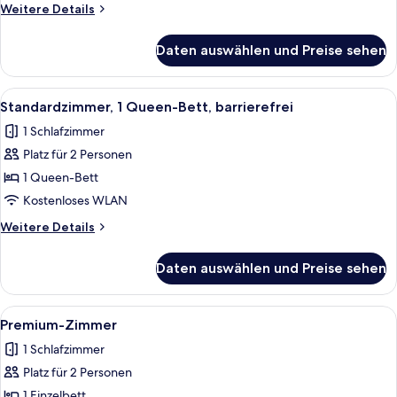
Bett
Weitere
Weitere Details
anzeigen
Details
für
Daten auswählen und Preise sehen
Standardzimmer,
1
Queen-
Alle
Ein modernes Hotelzimmer mit einer g
5
Bett
Standardzimmer, 1 Queen-Bett, barrierefrei
Fotos
1 Schlafzimmer
für
Platz für 2 Personen
Standardzimmer,
1
1 Queen-Bett
Queen-
Kostenloses WLAN
Bett,
Weitere
Weitere Details
barrierefrei
Details
anzeigen
für
Daten auswählen und Preise sehen
Standardzimmer,
1
Queen-
Alle
Ein modernes Hotelzimmer mit einem g
5
Bett,
Premium-Zimmer
Fotos
barrierefrei
1 Schlafzimmer
für
Platz für 2 Personen
Premium-
Zimmer
1 Einzelbett