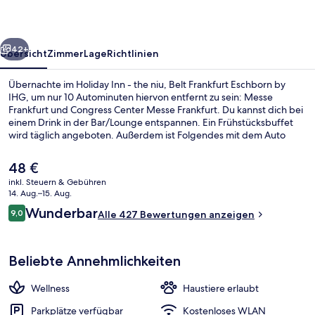
niu,
Belt
rück
Weiter
Frankfurt
42+
Übersicht
Zimmer
Lage
Richtlinien
Eschborn
Übernachte im Holiday Inn - the niu, Belt Frankfurt Eschborn by
by
IHG, um nur 10 Autominuten hiervon entfernt zu sein: Messe
Frankfurt und Congress Center Messe Frankfurt. Du kannst dich bei
IHG
einem Drink in der Bar/Lounge entspannen. Ein Frühstücksbuffet
wird täglich angeboten. Außerdem ist Folgendes mit dem Auto
höchstens 15 Minuten entfernt: Gateway Gardens und MyZeil.
Andere Reisende haben viel Gutes über das hilfsbereite Personal zu
Der
48 €
berichten.
aktuelle
inkl. Steuern & Gebühren
Preis
14. Aug.–15. Aug.
Außenbereich
beträgt
Bewertungen
Wunderbar
9,0
Alle 427 Bewertungen anzeigen
48 €.
9,0 von 10.
Beliebte Annehmlichkeiten
Wellness
Haustiere erlaubt
Parkplätze verfügbar
Kostenloses WLAN