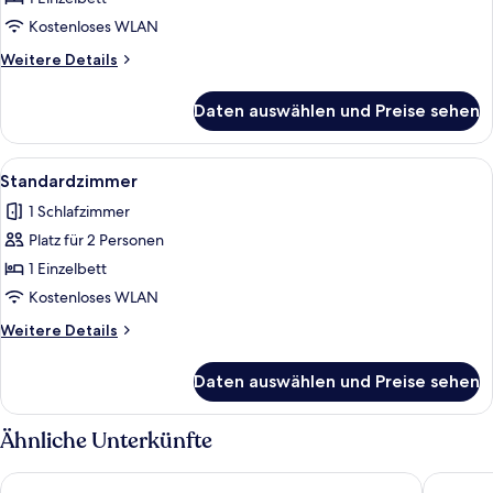
anzeigen
Kostenloses WLAN
Weitere
Weitere Details
Details
für
Daten auswählen und Preise sehen
Premium-
Zimmer
Alle
Ein modernes Hotelzimmer mit einer g
4
Standardzimmer
Fotos
1 Schlafzimmer
für
Platz für 2 Personen
Standardzimmer
anzeigen
1 Einzelbett
Kostenloses WLAN
Weitere
Weitere Details
Details
für
Daten auswählen und Preise sehen
Standardzimmer
Ähnliche Unterkünfte
Leonardo Hotel Eschborn Frankfurt
Hyatt Ho