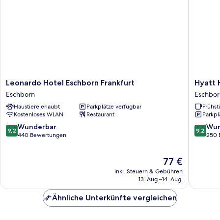
Leonardo
Hyatt
Leonardo Hotel Eschborn Frankfurt
Hyatt 
Hotel
House
Eschborn
Eschbor
Eschborn
Frankfu
Haustiere erlaubt
Parkplätze verfügbar
Frühst
Frankfurt
Eschbor
Kostenloses WLAN
Restaurant
Parkpl
Eschborn
9.2
9.2
Wunderbar
Wun
9,2
9,2
von
von
440 Bewertungen
250 
10,
10,
Wunderbar,
Wunder
Der
77 €
440
250
Preis
Bewertungen
Bewert
inkl. Steuern & Gebühren
beträgt
13. Aug.–14. Aug.
77 €
Ähnliche Unterkünfte vergleichen