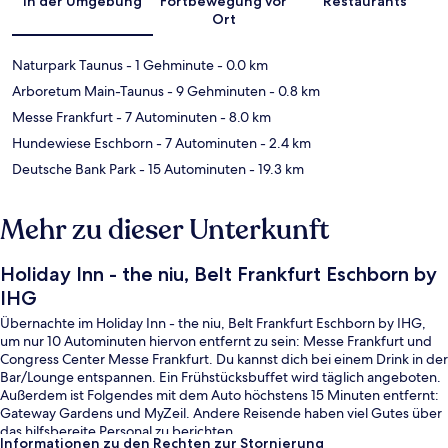
In der Umgebung
Fortbewegung vor
Restaurants
Ort
Naturpark Taunus
- 1 Gehminute
- 0.0 km
Arboretum Main-Taunus
- 9 Gehminuten
- 0.8 km
Messe Frankfurt
- 7 Autominuten
- 8.0 km
Hundewiese Eschborn
- 7 Autominuten
- 2.4 km
Deutsche Bank Park
- 15 Autominuten
- 19.3 km
Mehr zu dieser Unterkunft
Holiday Inn - the niu, Belt Frankfurt Eschborn by
IHG
Übernachte im Holiday Inn - the niu, Belt Frankfurt Eschborn by IHG,
um nur 10 Autominuten hiervon entfernt zu sein: Messe Frankfurt und
Congress Center Messe Frankfurt. Du kannst dich bei einem Drink in der
Bar/Lounge entspannen. Ein Frühstücksbuffet wird täglich angeboten.
Außerdem ist Folgendes mit dem Auto höchstens 15 Minuten entfernt:
Gateway Gardens und MyZeil. Andere Reisende haben viel Gutes über
das hilfsbereite Personal zu berichten.
Informationen zu den Rechten zur Stornierung