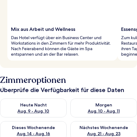
Mix aus Arbeit und Wellness
Essens
Das Hotel verfügt über ein Business Center und
Zum kul
Workstations in den Zimmern für mehr Produktivität.
Restaura
Nach Feierabend können die Gäste im Spa
ihren Ta
entspannen und an der Bar relaxen.
beginne
Zimmeroptionen
Überprüfe die Verfügbarkeit für diese Daten
Überprüfe die Verfügbarkeit für heute Nacht, Aug. 9 - Aug. 10
Überprüfe die Verfügbarkeit fü
Heute Nacht
Morgen
Aug. 9 - Aug. 10
Aug. 10 - Aug. 11
Überprüfe die Verfügbarkeit für dieses Wochenende, Aug. 14 -
Überprüfe die Verfügbarkeit f
Dieses Wochenende
Nächstes Wochenende
Aug. 14 - Aug. 16
Aug. 21 - Aug. 23