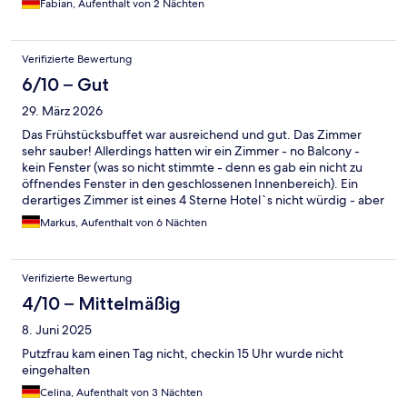
Fabian, Aufenthalt von 2 Nächten
Verifizierte Bewertung
6/10 – Gut
29. März 2026
Das Frühstücksbuffet war ausreichend und gut. Das Zimmer
sehr sauber! Allerdings hatten wir ein Zimmer - no Balcony -
kein Fenster (was so nicht stimmte - denn es gab ein nicht zu
öffnendes Fenster in den geschlossenen Innenbereich). Ein
derartiges Zimmer ist eines 4 Sterne Hotel`s nicht würdig - aber
sie haben uns mit extrem hohen Upgrade-Kosten ein anderes
Markus, Aufenthalt von 6 Nächten
Zimmer angeboten. Für diesen Preis hätte ich mit Sicherheit ein
anderes Hotel - unmittelbar an der Promenade gebucht. 2
Nächte lang kam es zudem nach Mitternacht zu einer unnötigen
Verifizierte Bewertung
Lärmbelästigung, die man nur im Innenbereich hören konnte
und die angeblich von einem Nachtzusteller ausgelöst worden
4/10 – Mittelmäßig
sein soll. Erst aufgrund unserer diesbezüglichen Beschwerde
8. Juni 2025
war es dann in den folgenden Nächten ruhig... Außerdem
wurde über Expediabuchung versprochen, dass wir in der
Putzfrau kam einen Tag nicht, checkin 15 Uhr wurde nicht
Unterkunft eine Flasche Sekt für den Aufenthalt bekommen
eingehalten
würden - auf diese Flasche wurde offensichtlich vergessen...
Celina, Aufenthalt von 3 Nächten
beim Auschecken wies ich darauf hin... Die Lage des Hotels ist