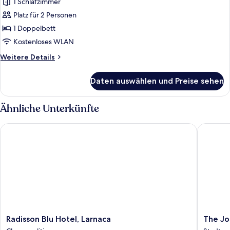
1 Schlafzimmer
Deluxe-
Lounge,
Zimmer
Platz für 2 Personen
Stadtblick
anzeigen
1 Doppelbett
Kostenloses WLAN
Weitere
Weitere Details
Details
für
Daten auswählen und Preise sehen
Deluxe-
Zimmer
Ähnliche Unterkünfte
Radisson Blu Hotel, Larnaca
The Jose
Radisson
The
Radisson Blu Hotel, Larnaca
The Jo
Blu
Josephi