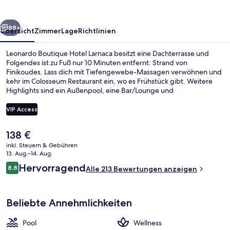
rück
Weiter
88+
Übersicht
Zimmer
Lage
Richtlinien
Leonardo Boutique Hotel Larnaca besitzt eine Dachterrasse und
Folgendes ist zu Fuß nur 10 Minuten entfernt: Strand von
Finikoudes. Lass dich mit Tiefengewebe-Massagen verwöhnen und
kehr im Colosseum Restaurant ein, wo es Frühstück gibt. Weitere
Highlights sind ein Außenpool, eine Bar/Lounge und
Fitnessmöglichkeiten. Andere Reisende haben viel Gutes über das
hilfsbereite Personal zu berichten.
VIP Access
Der
138 €
Executive-Doppelzimmer, Whirlpool, E
aktuelle
inkl. Steuern & Gebühren
Preis
13. Aug.–14. Aug.
beträgt
Bewertungen
Hervorragend
8,8
Alle 213 Bewertungen anzeigen
138 €.
8,8 von 10.
Beliebte Annehmlichkeiten
Pool
Wellness