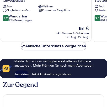
Chrysopolitissa
Stadtze
Hotel,
Boutiqu
Pool
Wellness
Pool
Larnaca
hotel
Flughafentransfer
Kostenlose Parkplätze
Koste
Chrysopolitissa
Stadtze
von
9.2
9.0
Wunderbar
Wun
9,2
9,0
Larnaca
von
von
426 Bewertungen
809 
10,
10,
Der
151 €
Wunderbar,
Wunder
Preis
426
809
inkl. Steuern & Gebühren
beträgt
21. Aug.–22. Aug.
Bewertungen
Bewert
151 €
Ähnliche Unterkünfte vergleichen
Melde dich an, um verfügbare Rabatte und Vorteile
anzuzeigen. Mehr Prämien für noch mehr Abenteuer!
Anmelden
Jetzt kostenlos registrieren
Zur Gegend