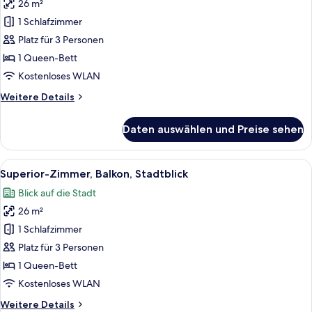
26 m²
Deluxe-
Doppelzimmer,
1 Schlafzimmer
Zutritt
Platz für 3 Personen
zur
1 Queen-Bett
Club
Kostenloses WLAN
Lounge,
Weitere
Weitere Details
Stadtblick
Details
anzeigen
für
Daten auswählen und Preise sehen
Deluxe-
Doppelzimmer,
Zutritt
Alle
Ein Hotelzimmer mit zwei Betten, eine
6
zur
Superior-Zimmer, Balkon, Stadtblick
Fotos
Club
Blick auf die Stadt
Lounge,
für
Stadtblick
26 m²
Superior-
Zimmer,
1 Schlafzimmer
Balkon,
Platz für 3 Personen
Stadtblick
1 Queen-Bett
anzeigen
Kostenloses WLAN
Weitere
Weitere Details