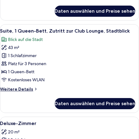
Details
für
Daten auswählen und Preise sehen
Superior-
Zimmer,
Balkon,
Alle
Ein modernes Hotelzimmer mit einem g
8
Stadtblick
Suite, 1 Queen-Bett, Zutritt zur Club Lounge, Stadtblick
Fotos
Blick auf die Stadt
für
43 m²
Suite,
1
1 Schlafzimmer
Queen-
Platz für 3 Personen
Bett,
1 Queen-Bett
Zutritt
Kostenloses WLAN
zur
Weitere
Weitere Details
Club
Details
Lounge,
für
Daten auswählen und Preise sehen
Stadtblick
Suite,
1
anzeigen
Queen-
Alle
Ein Hotelzimmer mit Bett, Schreibtisc
9
Bett,
Deluxe-Zimmer
Fotos
Zutritt
20 m²
zur
für
Club