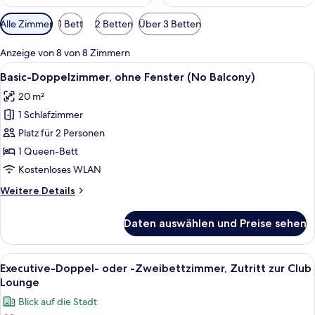
Verfügbare
Alle Zimmer
1 Bett
2 Betten
Über 3 Betten
Filter
für
Anzeige von 8 von 8 Zimmern
Zimmer
Alle
Ein modernes Hotelzimmer mit einem 
4
Basic-Doppelzimmer, ohne Fenster (No Balcony)
Fotos
20 m²
für
1 Schlafzimmer
Basic-
Doppelzimmer,
Platz für 2 Personen
ohne
1 Queen-Bett
Fenster
Kostenloses WLAN
(No
Weitere
Weitere Details
Balcony)
Details
anzeigen
für
Daten auswählen und Preise sehen
Basic-
Doppelzimmer,
ohne
Alle
Ein Hotelzimmer mit einem großen Bet
8
Fenster
Executive-Doppel- oder -Zweibettzimmer, Zutritt zur Club
Fotos
(No
Lounge
Balcony)
für
Blick auf die Stadt
Executive-