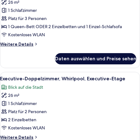
26 m²
Doppel-
1 Schlafzimmer
oder
-
Platz für 3 Personen
Zweibettzimmer,
1 Queen-Bett ODER 2 Einzelbetten und 1 Einzel-Schlafsofa
Zutritt
Kostenloses WLAN
zur
Weitere
Weitere Details
Club
Details
Lounge
für
Daten auswählen und Preise sehen
Executive-
anzeigen
Doppel-
oder
Alle
Ein modernes Hotelzimmer mit einem g
10
-
Executive-Doppelzimmer, Whirlpool, Executive-Etage
Fotos
Zweibettzimmer,
Blick auf die Stadt
Zutritt
für
zur
26 m²
Executive-
Club
Doppelzimmer,
1 Schlafzimmer
Lounge
Whirlpool,
Platz für 2 Personen
Executive-
2 Einzelbetten
Etage
Kostenloses WLAN
anzeigen
Weitere
Weitere Details