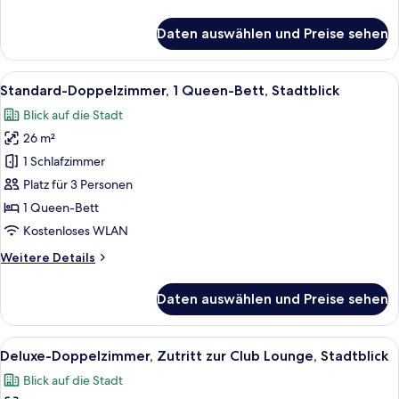
Details
für
Daten auswählen und Preise sehen
Executive-
Doppelzimmer,
Whirlpool,
Alle
Ein Hotelzimmer mit einem hölzernen 
7
Executive-
Standard-Doppelzimmer, 1 Queen-Bett, Stadtblick
Fotos
Etage
Blick auf die Stadt
für
26 m²
Standard-
Doppelzimmer,
1 Schlafzimmer
1
Platz für 3 Personen
Queen-
1 Queen-Bett
Bett,
Kostenloses WLAN
Stadtblick
Weitere
Weitere Details
anzeigen
Details
für
Daten auswählen und Preise sehen
Standard-
Doppelzimmer,
1
Alle
Ein modernes Hotelzimmer mit einem g
8
Queen-
Deluxe-Doppelzimmer, Zutritt zur Club Lounge, Stadtblick
Fotos
Bett,
Blick auf die Stadt
Stadtblick
für