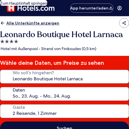
Zum Hauptinhalt springen
App herunterladen
Alle Unterkünfte anzeigen
Leonardo Boutique Hotel Larnaca
4.0-
Sterne-
Hotel mit Außenpool - Strand von Finikoudes (0,5 km)
Unterkunft
Wähle deine Daten, um Preise zu sehen
Wo soll’s hingehen?
Daten
Gäste
Suchen