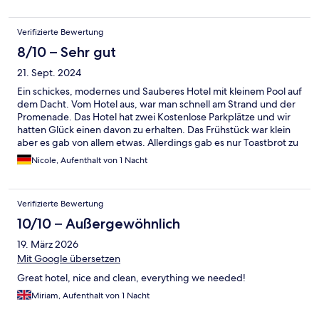
etwas abseits, war aber okay!
Verifizierte Bewertung
8/10 – Sehr gut
21. Sept. 2024
Ein schickes, modernes und Sauberes Hotel mit kleinem Pool auf
dem Dacht. Vom Hotel aus, war man schnell am Strand und der
Promenade. Das Hotel hat zwei Kostenlose Parkplätze und wir
hatten Glück einen davon zu erhalten. Das Frühstück war klein
aber es gab von allem etwas. Allerdings gab es nur Toastbrot zu
essen, kein Brot, Brötchen oder ähnliches. Für mich leider ein
Nicole, Aufenthalt von 1 Nacht
ganz großer Minuspunkt. Leider wurde das Buffet auch nicht
zügig nachgefüllt, man wartete lange bis Joghurt und Obst
aufgefüllt wurde.
Verifizierte Bewertung
10/10 – Außergewöhnlich
19. März 2026
Mit Google übersetzen
Great hotel, nice and clean, everything we needed!
Miriam, Aufenthalt von 1 Nacht