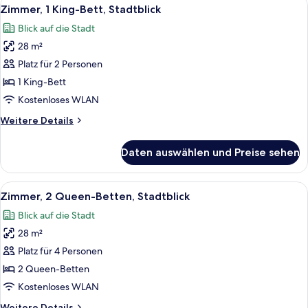
Alle
9
Buchtblick
Zimmer, 1 King-Bett, Stadtblick
Fotos
Blick auf die Stadt
für
28 m²
Zimmer,
1 King-
Platz für 2 Personen
Bett,
1 King-Bett
Stadtblick
Kostenloses WLAN
anzeigen
Weitere
Weitere Details
Details
für
Daten auswählen und Preise sehen
Zimmer,
1 King-
Bett,
Alle
Ein Hotelzimmer mit Bett, Nachttisch,
8
Stadtblick
Zimmer, 2 Queen-Betten, Stadtblick
Fotos
Blick auf die Stadt
für
28 m²
Zimmer,
2 Queen-
Platz für 4 Personen
Betten,
2 Queen-Betten
Stadtblick
Kostenloses WLAN
anzeigen
Weitere
Weitere Details