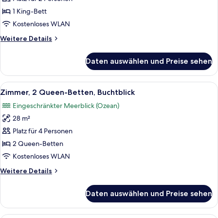
Bett,
1 King-Bett
Buchtblick
Kostenloses WLAN
anzeigen
Weitere
Weitere Details
Details
für
Daten auswählen und Preise sehen
Zimmer,
1 King-
Bett,
Alle
Ein Hotelzimmer mit zwei Betten, eine
14
Buchtblick
Zimmer, 2 Queen-Betten, Buchtblick
Fotos
Eingeschränkter Meerblick (Ozean)
für
28 m²
Zimmer,
2 Queen-
Platz für 4 Personen
Betten,
2 Queen-Betten
Buchtblick
Kostenloses WLAN
anzeigen
Weitere
Weitere Details
Details
für
Daten auswählen und Preise sehen
Zimmer,
2 Queen-
Betten,
Ein Schlafzimmer mit Backsteinwand, 