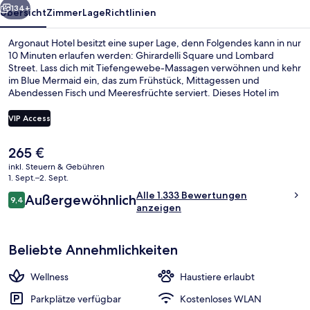
134+
Übersicht
Zimmer
Lage
Richtlinien
Argonaut Hotel besitzt eine super Lage, denn Folgendes kann in nur
10 Minuten erlaufen werden: Ghirardelli Square und Lombard
Street. Lass dich mit Tiefengewebe-Massagen verwöhnen und kehr
im Blue Mermaid ein, das zum Frühstück, Mittagessen und
Abendessen Fisch und Meeresfrüchte serviert. Dieses Hotel im
luxuriösen Stil bietet einen rund um die Uhr geöffneten
Fitnessbereich und eine Loungebar. Andere Reisende lieben das
VIP Access
hilfsbereite Personal und das Restaurant. Die Unterkunft ist nur
einen kurzen Fußmarsch von den öffentlichen Verkehrsmitteln
Der
265 €
entfernt: Bis zur U-Bahn sind es wenige Schritte (Station Hyde St &
Blick auf die Stadt
aktuelle
Beach St) bzw. 3 Minuten (Station Hyde St & North Point St).
inkl. Steuern & Gebühren
Preis
1. Sept.–2. Sept.
beträgt
Bewertungen
Alle 1.333 Bewertungen
Außergewöhnlich
265 €.
9,4
9,4 von 10.
anzeigen
Beliebte Annehmlichkeiten
Wellness
Haustiere erlaubt
Parkplätze verfügbar
Kostenloses WLAN