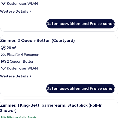
Queen-
Kostenloses WLAN
Bett
Weitere
Weitere Details
(Courtyard)
Details
anzeigen
für
Daten auswählen und Preise sehen
Zimmer,
1
Queen-
Alle
Ein Hotelzimmer mit Backsteinwand, e
6
Bett
Zimmer, 2 Queen-Betten (Courtyard)
Fotos
(Courtyard)
28 m²
für
Platz für 4 Personen
Zimmer,
2 Queen-
2 Queen-Betten
Betten
Kostenloses WLAN
(Courtyard)
Weitere
Weitere Details
anzeigen
Details
für
Daten auswählen und Preise sehen
Zimmer,
2 Queen-
Betten
Alle
Ein Schlafzimmer mit Backsteinwand, 
10
(Courtyard)
Zimmer, 1 King-Bett, barrierearm, Stadtblick (Roll-In
Fotos
Shower)
für
Blick auf die Stadt