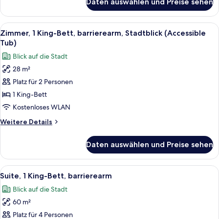
Daten auswählen und Preise sehen
Deluxe-
Zimmer,
2 Queen-
Alle
Ein Schlafzimmer mit Backsteinwand, 
9
Betten,
Zimmer, 1 King-Bett, barrierearm, Stadtblick (Accessible
Fotos
barrierefrei
Tub)
(Mobility)
für
Blick auf die Stadt
Zimmer,
28 m²
1 King-
Platz für 2 Personen
Bett,
barrierearm,
1 King-Bett
Stadtblick
Kostenloses WLAN
(Accessible
Weitere
Weitere Details
Tub)
Details
anzeigen
für
Daten auswählen und Preise sehen
Zimmer,
1 King-
Bett,
Alle
Ein Hotelzimmer mit einem großen Bett
10
barrierearm,
Suite, 1 King-Bett, barrierearm
Fotos
Stadtblick
Blick auf die Stadt
(Accessible
für
Tub)
60 m²
Suite,
1 King-
Platz für 4 Personen