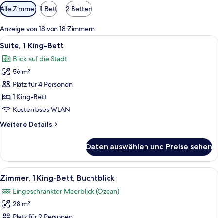
Verfügbare
Alle Zimmer
1 Bett
2 Betten
Filter
für
Anzeige von 18 von 18 Zimmern
Zimmer
Alle
Ein geräumiger Wohnbereich mit Back
11
Suite, 1 King-Bett
Fotos
Blick auf die Stadt
für
56 m²
Suite,
1 King-
Platz für 4 Personen
Bett
1 King-Bett
anzeigen
Kostenloses WLAN
Weitere
Weitere Details
Details
für
Daten auswählen und Preise sehen
Suite,
1 King-
Bett
Alle
Ein Zimmer mit Backsteinwand, einem B
13
Zimmer, 1 King-Bett, Buchtblick
Fotos
Eingeschränkter Meerblick (Ozean)
für
28 m²
Zimmer,
1 King-
Platz für 2 Personen