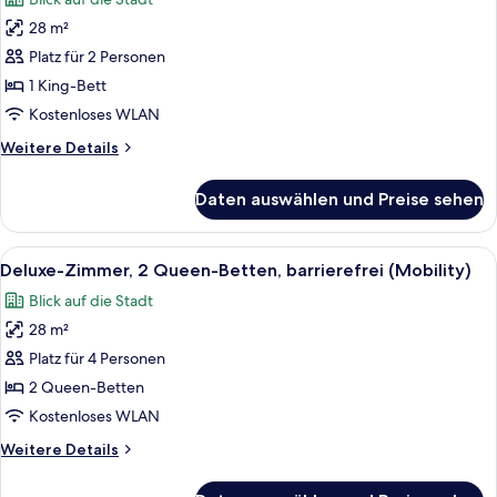
Zimmer,
28 m²
1 King-
Platz für 2 Personen
Bett,
barrierearm,
1 King-Bett
Stadtblick
Kostenloses WLAN
(Roll-
Weitere
Weitere Details
In
Details
Shower)
für
Daten auswählen und Preise sehen
Zimmer,
anzeigen
1 King-
Bett,
Alle
Ein Hotelzimmer mit Bett, Nachttisch,
9
barrierearm,
Deluxe-Zimmer, 2 Queen-Betten, barrierefrei (Mobility)
Fotos
Stadtblick
Blick auf die Stadt
(Roll-
für
In
28 m²
Deluxe-
Shower)
Zimmer,
Platz für 4 Personen
2 Queen-
2 Queen-Betten
Betten,
Kostenloses WLAN
barrierefrei
Weitere
Weitere Details
(Mobility)
Details
anzeigen
für