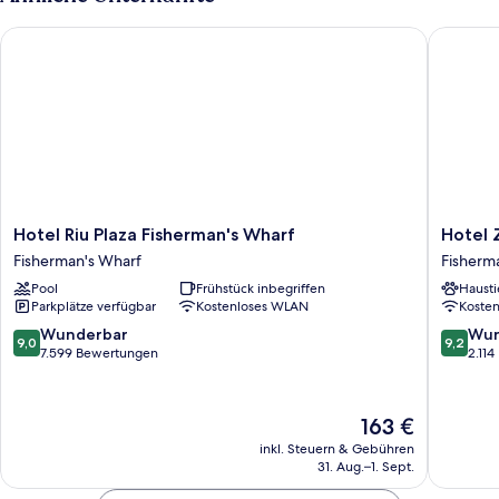
Hotel Riu Plaza Fisherman's Wharf
Hotel Zo
Hotel
Hotel
Hotel Riu Plaza Fisherman's Wharf
Hotel 
Riu
Zoe
Fisherman's Wharf
Fisherm
Plaza
Fisherm
Pool
Frühstück inbegriffen
Hausti
Fisherman's
Wharf
Parkplätze verfügbar
Kostenloses WLAN
Koste
Wharf
Fisherm
Fisherman's
Wharf
9.0
9.2
Wunderbar
Wun
9,0
9,2
Wharf
von
von
7.599 Bewertungen
2.11
10,
10,
Wunderbar,
Wunder
7.599
2.114
Der
163 €
Bewertungen
Bewert
Preis
inkl. Steuern & Gebühren
beträgt
31. Aug.–1. Sept.
163 €