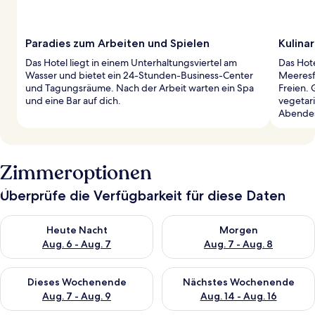
Paradies zum Arbeiten und Spielen
Kulina
Das Hotel liegt in einem Unterhaltungsviertel am
Das Hote
Wasser und bietet ein 24-Stunden-Business-Center
Meeresfr
und Tagungsräume. Nach der Arbeit warten ein Spa
Freien. 
und eine Bar auf dich.
vegetar
Abendes
Zimmeroptionen
Überprüfe die Verfügbarkeit für diese Daten
Überprüfe die Verfügbarkeit für heute Nacht, Aug. 6 - Aug. 7.
Überprüfe die Verfügbarkeit f
Heute Nacht
Morgen
Aug. 6 - Aug. 7
Aug. 7 - Aug. 8
Überprüfe die Verfügbarkeit für dieses Wochenende, Aug. 7 - 
Überprüfe die Verfügbarkeit f
Dieses Wochenende
Nächstes Wochenende
Aug. 7 - Aug. 9
Aug. 14 - Aug. 16