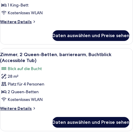
Bett,
1 King-Bett
barrierearm
Kostenloses WLAN
anzeigen
Weitere
Weitere Details
Details
für
Daten auswählen und Preise sehen
Suite,
1 King-
Bett,
Alle
Ein Hotelzimmer mit Backsteinwand, e
13
barrierearm
Zimmer, 2 Queen-Betten, barrierearm, Buchtblick
Fotos
(Accessible Tub)
für
Blick auf die Bucht
Zimmer,
28 m²
2 Queen-
Platz für 4 Personen
Betten,
barrierearm,
2 Queen-Betten
Buchtblick
Kostenloses WLAN
(Accessible
Weitere
Weitere Details
Tub)
Details
anzeigen
für
Daten auswählen und Preise sehen
Zimmer,
2 Queen-