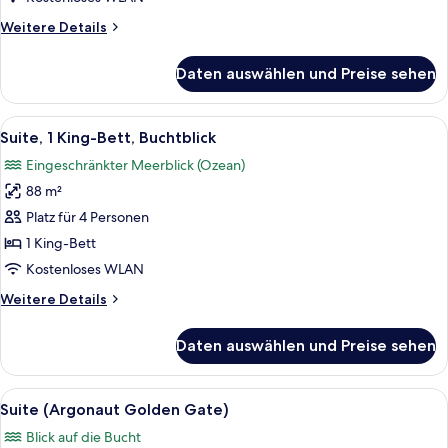
(Courtyard,
Weitere
Weitere Details
Roll-
Details
für
In
Daten auswählen und Preise sehen
Zimmer,
Shower)
2 Queen-
anzeigen
Betten,
Alle
Ein geräumiger Wohnbereich mit Back
11
barrierearm
Suite, 1 King-Bett, Buchtblick
Fotos
(Courtyard,
Eingeschränkter Meerblick (Ozean)
Roll-
für
In
88 m²
Suite,
Shower)
1 King-
Platz für 4 Personen
Bett,
1 King-Bett
Buchtblick
Kostenloses WLAN
anzeigen
Weitere
Weitere Details
Details
für
Daten auswählen und Preise sehen
Suite,
1 King-
Bett,
Alle
Eine Küstenstadt mit einem Yachthaf
16
Buchtblick
Suite (Argonaut Golden Gate)
Fotos
Blick auf die Bucht
für