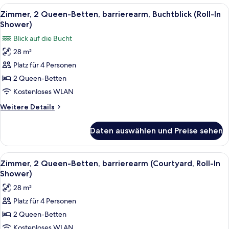
Betten,
Alle
Ein Hotelzimmer mit Backsteinwand, e
14
barrierearm,
Zimmer, 2 Queen-Betten, barrierearm, Buchtblick (Roll-In
Fotos
Buchtblick
Shower)
(Accessible
für
Blick auf die Bucht
Tub)
Zimmer,
28 m²
2 Queen-
Platz für 4 Personen
Betten,
barrierearm,
2 Queen-Betten
Buchtblick
Kostenloses WLAN
(Roll-
Weitere
Weitere Details
In
Details
Shower)
für
Daten auswählen und Preise sehen
Zimmer,
anzeigen
2 Queen-
Betten,
Alle
Ein Hotelzimmer mit Bett, Nachttisch,
6
barrierearm,
Zimmer, 2 Queen-Betten, barrierearm (Courtyard, Roll-In
Fotos
Buchtblick
Shower)
(Roll-
für
28 m²
In
Zimmer,
Shower)
Platz für 4 Personen
2 Queen-
2 Queen-Betten
Betten,
barrierearm
Kostenloses WLAN