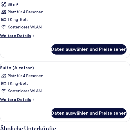
88 m²
Suite
(Argonaut
Platz für 4 Personen
Golden
1 King-Bett
Gate)
Kostenloses WLAN
anzeigen
Weitere
Weitere Details
Details
für
Daten auswählen und Preise sehen
Suite
(Argonaut
Golden
Alle
Suite (Alcatraz) | Hochwertige Bettwa
6
Gate)
Suite (Alcatraz)
Fotos
Platz für 4 Personen
für
1 King-Bett
Suite
(Alcatraz)
Kostenloses WLAN
anzeigen
Weitere
Weitere Details
Details
für
Daten auswählen und Preise sehen
Suite
(Alcatraz)
Ähnliche Unterkünfte