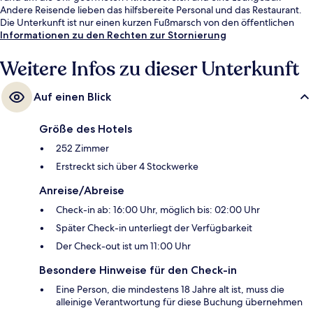
Andere Reisende lieben das hilfsbereite Personal und das Restaurant.
Die Unterkunft ist nur einen kurzen Fußmarsch von den öffentlichen
Verkehrsmitteln entfernt: Bis zur U-Bahn sind es wenige Schritte
Informationen zu den Rechten zur Stornierung
(Station Hyde St & Beach St) bzw. 3 Minuten (Station Hyde St & North
Point St).
Weitere Infos zu dieser Unterkunft
Auf einen Blick
Größe des Hotels
252 Zimmer
Erstreckt sich über 4 Stockwerke
Anreise/Abreise
Check-in ab: 16:00 Uhr, möglich bis: 02:00 Uhr
Später Check-in unterliegt der Verfügbarkeit
Der Check-out ist um 11:00 Uhr
Besondere Hinweise für den Check-in
Eine Person, die mindestens 18 Jahre alt ist, muss die
alleinige Verantwortung für diese Buchung übernehmen