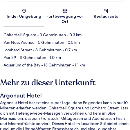
Karte
In der Umgebung
Fortbewegung vor
Restaurants
Ort
Ghirardelli Square
- 3 Gehminuten
- 0.3 km
Van Ness Avenue
- 5 Gehminuten
- 0.5 km
Lombard Street
- 8 Gehminuten
- 0.7 km
Pier 39
- 11 Gehminuten
- 1.0 km
Aquarium of the Bay
- 13 Gehminuten
- 1.1 km
Mehr zu dieser Unterkunft
Argonaut Hotel
Argonaut Hotel besitzt eine super Lage, denn Folgendes kann in nur 10
Minuten erlaufen werden: Ghirardelli Square und Lombard Street. Lass
dich mit Tiefengewebe-Massagen verwöhnen und kehr im Blue
Mermaid ein, das zum Frühstück, Mittagessen und Abendessen Fisch
und Meeresfrüchte serviert. Dieses Hotel im luxuriösen Stil bietet einen
rund um die Uhr geöffneten Fitnessbereich und eine Loungebar.