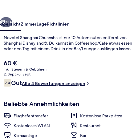
rück
Weiter
73+
Übersicht
Zimmer
Lage
Richtlinien
Novotel Shanghai Chuansha ist nur 10 Autominuten entfernt von:
Shanghai Disneyland©. Du kannst im Coffeeshop/Café etwas essen
oder den Tag mit einem Drink in der Bar/Lounge ausklingen lassen.
Der
60 €
aktuelle
inkl. Steuern & Gebühren
Preis
2. Sept.–3. Sept.
beträgt
Bewertungen
Gut
7,0
Alle 4 Bewertungen anzeigen
60 €.
7,0 von 10.
Rezeption
Beliebte Annehmlichkeiten
Flughafentransfer
Kostenlose Parkplätze
Kostenloses WLAN
Restaurant
Klimaanlage
Bar