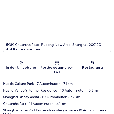
5989 Chuansha Road, Pudong New Area, Shanghai, 200120
Auf Karte anzeigen
Karte
In der Umgebung
Fortbewegung vor
Restaurants
Ort
Huaxia Culture Park
- 7 Autominuten
- 7.1 km
Huang Yanpei's Former Residence
- 10 Autominuten
- 5.3 km
Shanghai Disneyland©
- 10 Autominuten
- 7.7 km
Chuansha Park
- 11 Autominuten
- 4.1 km
Shanghai Sanjia Port Küsten-Touristengebiete
- 13 Autominuten
-