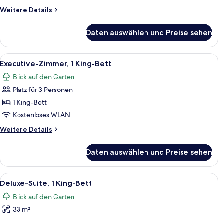
Weitere
Weitere Details
Details
für
Daten auswählen und Preise sehen
Superior-
Zimmer,
2 Einzelbetten
Alle
Ein modernes Hotelzimmer mit einem g
9
Executive-Zimmer, 1 King-Bett
Fotos
Blick auf den Garten
für
Platz für 3 Personen
Executive-
Zimmer,
1 King-Bett
1 King-
Kostenloses WLAN
Bett
Weitere
Weitere Details
anzeigen
Details
für
Daten auswählen und Preise sehen
Executive-
Zimmer,
1 King-
Alle
Ein modernes Hotelzimmer mit Flachbil
11
Bett
Deluxe-Suite, 1 King-Bett
Fotos
Blick auf den Garten
für
33 m²
Deluxe-