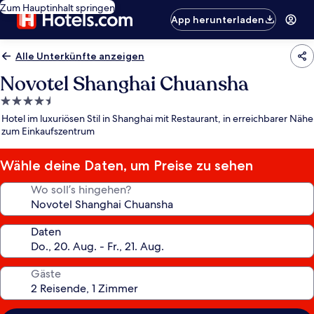
Zum Hauptinhalt springen
App herunterladen
Alle Unterkünfte anzeigen
Novotel Shanghai Chuansha
4.5-
Sterne-
Hotel im luxuriösen Stil in Shanghai mit Restaurant, in erreichbarer Nähe
Unterkunft
zum Einkaufszentrum
Wähle deine Daten, um Preise zu sehen
Wo soll’s hingehen?
Daten
Gäste