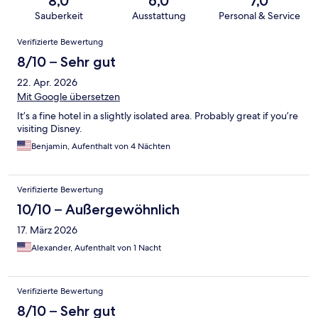
8,0
6,0
7,0
Sauberkeit
Ausstattung
Personal & Service
Bewertungen
Verifizierte Bewertung
8/10 – Sehr gut
22. Apr. 2026
Mit Google übersetzen
It’s a fine hotel in a slightly isolated area. Probably great if you’re
visiting Disney.
Benjamin, Aufenthalt von 4 Nächten
Verifizierte Bewertung
10/10 – Außergewöhnlich
17. März 2026
Alexander, Aufenthalt von 1 Nacht
Verifizierte Bewertung
8/10 – Sehr gut