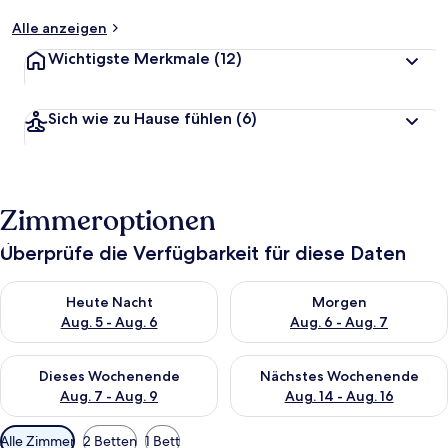
Alle anzeigen
Wichtigste Merkmale
(12)
Sich wie zu Hause fühlen
(6)
Zimmeroptionen
Überprüfe die Verfügbarkeit für diese Daten
Überprüfe die Verfügbarkeit für heute Nacht, Aug. 5 - Aug. 6.
Überprüfe die Verfügbarkeit f
Heute Nacht
Morgen
Aug. 5 - Aug. 6
Aug. 6 - Aug. 7
Überprüfe die Verfügbarkeit für dieses Wochenende, Aug. 7 - 
Überprüfe die Verfügbarkeit f
Dieses Wochenende
Nächstes Wochenende
Aug. 7 - Aug. 9
Aug. 14 - Aug. 16
Verfügbare
Alle Zimmer
2 Betten
1 Bett