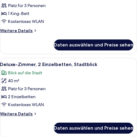
(Classic)
Zimmer,
Platz für 3 Personen
1 King-
1 King-Bett
Bett,
Kostenloses WLAN
Stadtblick
Weitere
Weitere Details
anzeigen
Details
für
Daten auswählen und Preise sehen
Deluxe-
Zimmer,
1 King-
Alle
Deluxe-Zimmer, 2 Einzelbetten, Stadtb
10
Bett,
Deluxe-Zimmer, 2 Einzelbetten, Stadtblick
Fotos
Stadtblick
Blick auf die Stadt
für
40 m²
Deluxe-
Zimmer,
Platz für 3 Personen
2 Einzelbetten,
2 Einzelbetten
Stadtblick
Kostenloses WLAN
anzeigen
Weitere
Weitere Details
Details
für
Daten auswählen und Preise sehen
Deluxe-
Zimmer,