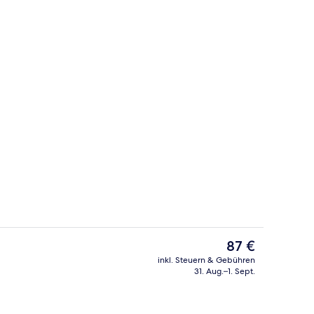
, kostenloses WLAN, individuell eingerichtet, Bettwäsche
Restaurant
Der
87 €
aktuelle
inkl. Steuern & Gebühren
Preis
31. Aug.–1. Sept.
ch
Fitnesscenter
beträgt
87 €.