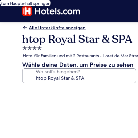
Zum Hauptinhalt springen
Alle Unterkünfte anzeigen
htop Royal Star & SPA
4.0-
Sterne-
Hotel für Familien und mit 2 Restaurants - Lloret de Mar Stra
Unterkunft
Wähle deine Daten, um Preise zu sehen
Wo soll’s hingehen?
Fotogalerie
von
htop
Royal
Star
&