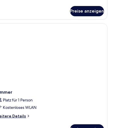
hild
r
erbettzimmer,
Preise anzeigen
lkon
nzeigen
ults
ild
immer
Platz für 1 Person
Kostenloses WLAN
itere
itere Details
tails
r