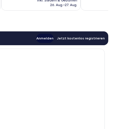
inkl. Steuern & Gebühren
inkl. S
beträgt
26. Aug.–27. Aug.
91 €
Anmelden
Jetzt kostenlos registrieren