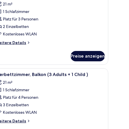
ults)
21 m²
ür
1 Schlafzimmer
reibettzimmer,
alkon,
Platz für 3 Personen
oolblick
2 Einzelbetten
3
Kostenloses WLAN
dults)
itere
itere Details
nzeigen
tails
r
Preise anzeigen
eibettzimmer,
lkon,
olblick
em Holztisch, einem Stuhl und einer Tür zu einem anderen Raum.
le
Ein Balkon mit zwei weißen Plastikstühlen, 
6
erbettzimmer, Balkon (3 Adults + 1 Child )
otos
ults)
21 m²
ür
1 Schlafzimmer
ierbettzimmer,
alkon
Platz für 4 Personen
3
3 Einzelbetten
dults
Kostenloses WLAN
itere
itere Details
tails