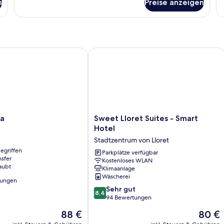
n
Preise anzeigen
Zimmer
Z
Sweet Lloret Suites - Smart Hotel
Sweet
ba
Sweet Lloret Suites - Smart
Lloret
Hotel
Suites
Stadtzentrum von Lloret
-
egriffen
Smart
Parkplätze verfügbar
nsfer
Kostenloses WLAN
Hotel
aubt
Klimaanlage
Stadtzentrum
Wäscherei
von
tungen
8.4
Lloret
Sehr gut
8,4
von
94 Bewertungen
10,
Der
Der
88 €
80 €
Sehr
Preis
Preis