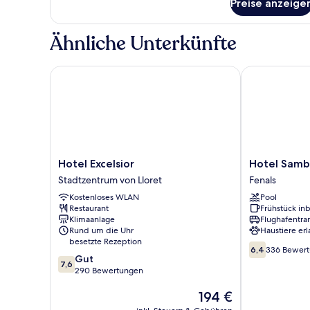
Preise anzeige
Zimmer
Ähnliche Unterkünfte
Hotel Excelsior
Hotel Samba
Hotel
Hotel
Hotel Excelsior
Hotel Sam
Excelsior
Samba
Stadtzentrum von Lloret
Fenals
Stadtzentrum
Fenals
Kostenloses WLAN
Pool
von
Restaurant
Frühstück inb
Lloret
Klimaanlage
Flughafentra
Rund um die Uhr
Haustiere erl
besetzte Rezeption
6.4
6,4
336 Bewer
7.6
Gut
von
7,6
von
290 Bewertungen
10,
10,
336
Der
194 €
Gut,
Bewertungen
Preis
290