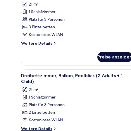
21 m²
für
1 Schlafzimmer
Dreibettzimmer,
Balkon
Platz für 3 Personen
(3
3 Einzelbetten
Adults)
Kostenloses WLAN
anzeigen
Weitere
Weitere Details
Details
für
Preise anzeige
Dreibettzimmer,
Balkon
(3
Alle
Ein Balkon mit Blick auf einen
8
Adults)
Dreibettzimmer, Balkon, Poolblick (2 Adults + 1
Fotos
Child)
für
21 m²
Dreibettzimmer,
1 Schlafzimmer
Balkon,
Platz für 3 Personen
Poolblick
(2
2 Einzelbetten
Adults
Kostenloses WLAN
+
Weitere
Weitere Details