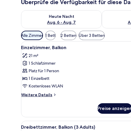
Überprüfe die Verfügbarkeit für diese D
Überprüfe die Verfügbarkeit für heute Nacht, Aug. 6
Überprüfe die
Heute Nacht
Aug. 6 - Aug. 7
A
Verfügbare
Alle Zimmer
1 Bett
2 Betten
Über 3 Betten
Filter
Alle
Ein Hotelzimmer mit zwei Bett
für
6
Einzelzimmer, Balkon
Fotos
Zimmer
21 m²
für
1 Schlafzimmer
Einzelzimmer,
Balkon
Platz für 1 Person
anzeigen
1 Einzelbett
Kostenloses WLAN
Weitere
Weitere Details
Details
für
Preise anzeige
Einzelzimmer,
Balkon
Alle
Ein Hotelzimmer mit zwei Bett
6
Dreibettzimmer, Balkon (3 Adults)
Fotos