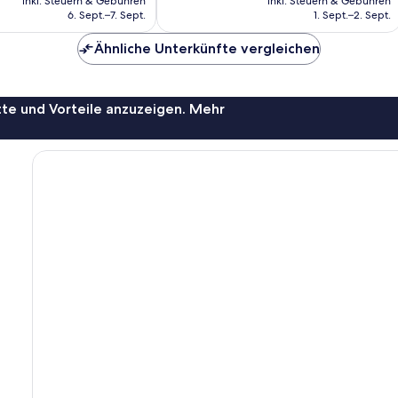
gut,
inkl. Steuern & Gebühren
inkl. Steuern & Gebühren
beträgt
beträgt
6. Sept.–7. Sept.
1. Sept.–2. Sept.
94
88 €
80 €
Bewertungen
Ähnliche Unterkünfte vergleichen
te und Vorteile anzuzeigen. Mehr