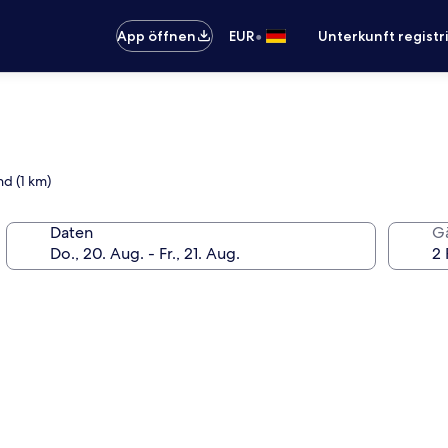
•
App öffnen
EUR
Unterkunft registr
nd (1 km)
Daten
G