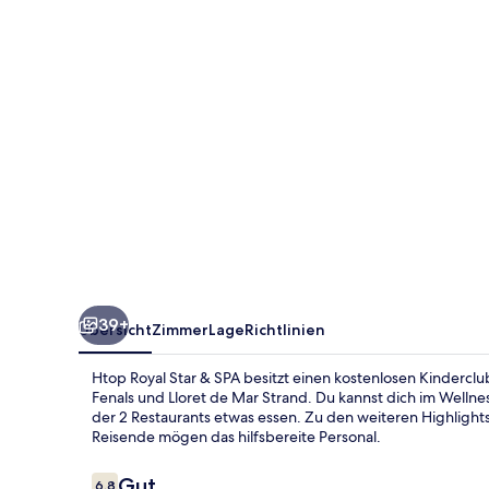
SPA
39+
Übersicht
Zimmer
Lage
Richtlinien
Htop Royal Star & SPA besitzt einen kostenlosen Kinderclu
Fenals und Lloret de Mar Strand. Du kannst dich im Well
der 2 Restaurants etwas essen. Zu den weiteren Highlight
Reisende mögen das hilfsbereite Personal.
Bewertungen
Gut
6,8