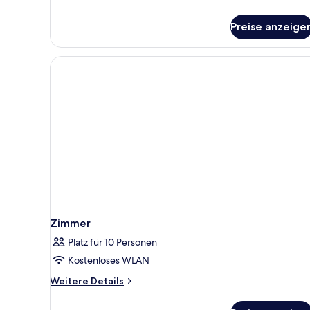
1
Details
Child)
für
Preise anzeige
Dreibettzimmer,
anzeigen
Balkon,
Poolblick
(2
Adults
+
1
Child)
Zimmer
Platz für 10 Personen
Kostenloses WLAN
Weitere
Weitere Details
Details
für