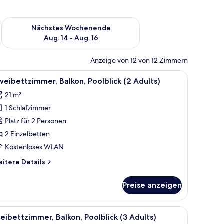
es Wochenende, Aug. 7 - Aug. 9.
Überprüfe die Verfügbarkeit für nächstes Wochenende, Aug. 1
Nächstes Wochenende
Aug. 14 - Aug. 16
Anzeige von 12 von 12 Zimmern
ühlen, Blick auf ein Wohngebiet mit Gebäuden und Bäumen, bewölkter Himme
le
Ein Balkon mit Blick auf einen Swimmingpool,
8
eibettzimmer, Balkon, Poolblick (2 Adults)
otos
21 m²
ür
1 Schlafzimmer
weibettzimmer,
alkon,
Platz für 2 Personen
oolblick
2 Einzelbetten
2
Kostenloses WLAN
dults)
itere
itere Details
nzeigen
tails
r
Preise anzeigen
eibettzimmer,
lkon,
olblick
em Holztisch, einem Stuhl und einer Tür zu einem anderen Raum.
le
Ein Balkon mit Blick auf einen Swimmingpool,
8
eibettzimmer, Balkon, Poolblick (3 Adults)
otos