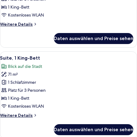
(View)
1 King-Bett
anzeigen
Kostenloses WLAN
Weitere
Weitere Details
Details
für
Daten auswählen und Preise sehen
Zimmer,
1 King-
Bett
Alle
Ein stilvolles Esszimmer mit großem Tisc
9
(View)
Suite, 1 King-Bett
Fotos
Blick auf die Stadt
für
71 m²
Suite,
1 King-
1 Schlafzimmer
Bett
Platz für 3 Personen
anzeigen
1 King-Bett
Kostenloses WLAN
Weitere
Weitere Details
Details
für
Daten auswählen und Preise sehen
Suite,
1 King-