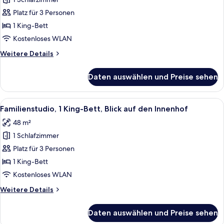
Zimmer,
1 King-
Platz für 3 Personen
Bett,
1 King-Bett
Terrasse,
Kostenloses WLAN
Poolblick
Weitere
Weitere Details
anzeigen
Details
für
Daten auswählen und Preise sehen
Zimmer,
1 King-
Bett,
Alle
Ein Hotelzimmer mit einem großen Bett
9
Terrasse,
Familienstudio, 1 King-Bett, Blick auf den Innenhof
Fotos
Poolblick
48 m²
für
1 Schlafzimmer
Familienstudio,
1 King-
Platz für 3 Personen
Bett,
1 King-Bett
Blick
Kostenloses WLAN
auf
Weitere
Weitere Details
den
Details
Innenhof
für
Daten auswählen und Preise sehen
Familienstudio,
anzeigen