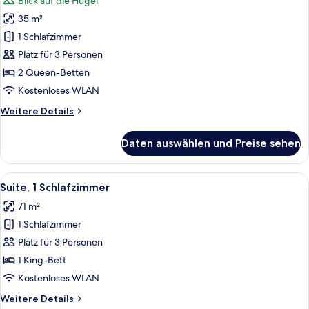
Blick auf die Hügel
für
35 m²
Zimmer,
2 Queen-
1 Schlafzimmer
Betten,
Platz für 3 Personen
Hügelblick
2 Queen-Betten
anzeigen
Kostenloses WLAN
Weitere
Weitere Details
Details
für
Daten auswählen und Preise sehen
Zimmer,
2 Queen-
Betten,
Alle
Ein modernes Wohnzimmer mit einem g
10
Hügelblick
Suite, 1 Schlafzimmer
Fotos
71 m²
für
1 Schlafzimmer
Suite,
1
Platz für 3 Personen
Schlafzimmer
1 King-Bett
anzeigen
Kostenloses WLAN
Weitere
Weitere Details