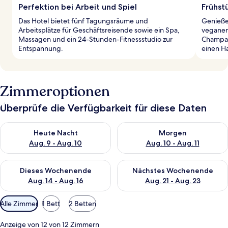
Perfektion bei Arbeit und Spiel
Frühst
Das Hotel bietet fünf Tagungsräume und
Genieße 
Arbeitsplätze für Geschäftsreisende sowie ein Spa,
veganen
Massagen und ein 24-Stunden-Fitnessstudio zur
Champag
Entspannung.
einen H
Zimmeroptionen
Überprüfe die Verfügbarkeit für diese Daten
Überprüfe die Verfügbarkeit für heute Nacht, Aug. 9 - Aug. 10
Überprüfe die Verfügbarkeit fü
Heute Nacht
Morgen
Aug. 9 - Aug. 10
Aug. 10 - Aug. 11
Überprüfe die Verfügbarkeit für dieses Wochenende, Aug. 14 -
Überprüfe die Verfügbarkeit f
Dieses Wochenende
Nächstes Wochenende
Aug. 14 - Aug. 16
Aug. 21 - Aug. 23
Verfügbare
Alle Zimmer
1 Bett
2 Betten
Filter
für
Anzeige von 12 von 12 Zimmern