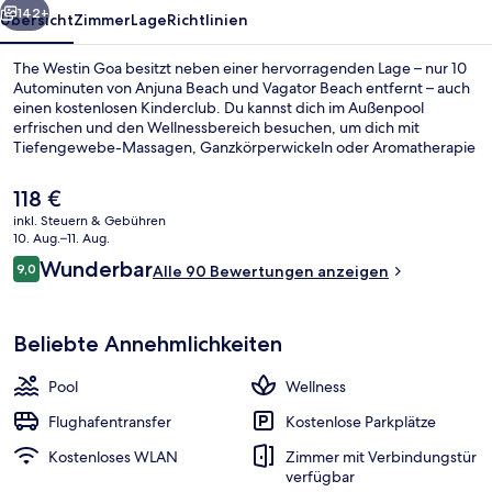
142+
Übersicht
Zimmer
Lage
Richtlinien
The Westin Goa besitzt neben einer hervorragenden Lage – nur 10
Autominuten von Anjuna Beach und Vagator Beach entfernt – auch
einen kostenlosen Kinderclub. Du kannst dich im Außenpool
erfrischen und den Wellnessbereich besuchen, um dich mit
Tiefengewebe-Massagen, Ganzkörperwickeln oder Aromatherapie
verwöhnen zu lassen. Weitere Highlights wie eine Poolbar, ein
Fitnessbereich (rund um die Uhr geöffnet) und ein Kinderbecken
Der
118 €
sprechen für dieses Hotel im luxuriösen Stil.
aktuelle
inkl. Steuern & Gebühren
Preis
10. Aug.–11. Aug.
Außenpool, geöffnet von 07:00 Uhr b
beträgt
Bewertungen
Wunderbar
9,0
Alle 90 Bewertungen anzeigen
118 €.
9,0 von 10.
Beliebte Annehmlichkeiten
Pool
Wellness
Flughafentransfer
Kostenlose Parkplätze
Kostenloses WLAN
Zimmer mit Verbindungstür
verfügbar