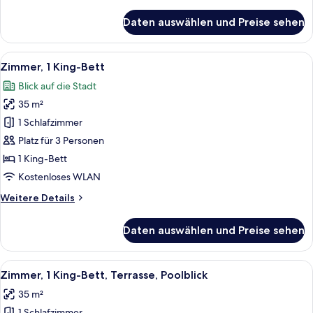
Details
für
Daten auswählen und Preise sehen
Suite,
1
Schlafzimmer
Alle
Ein Hotelzimmer mit einem großen Bet
11
Zimmer, 1 King-Bett
Fotos
Blick auf die Stadt
für
35 m²
Zimmer,
1 King-
1 Schlafzimmer
Bett
Platz für 3 Personen
anzeigen
1 King-Bett
Kostenloses WLAN
Weitere
Weitere Details
Details
für
Daten auswählen und Preise sehen
Zimmer,
1 King-
Bett
Alle
Ein modernes Hotelzimmer mit einer C
11
Zimmer, 1 King-Bett, Terrasse, Poolblick
Fotos
35 m²
für
1 Schlafzimmer