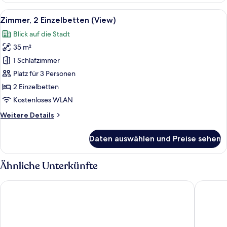
Bett
Alle
Ein Hotelzimmer mit zwei Betten, eine
10
Zimmer, 2 Einzelbetten (View)
Fotos
Blick auf die Stadt
für
35 m²
Zimmer,
2 Einzelbetten
1 Schlafzimmer
(View)
Platz für 3 Personen
anzeigen
2 Einzelbetten
Kostenloses WLAN
Weitere
Weitere Details
Details
für
Daten auswählen und Preise sehen
Zimmer,
2 Einzelbetten
(View)
Ähnliche Unterkünfte
JW Marriott Goa
Hilton G