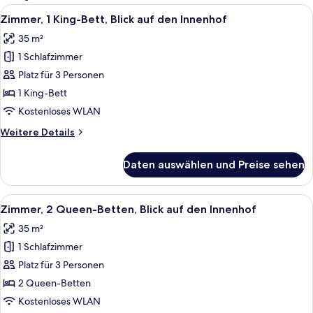
Zimmer
Alle
Ein Hotelzimmer mit einem großen Bet
11
Zimmer, 1 King-Bett, Blick auf den Innenhof
Fotos
35 m²
für
1 Schlafzimmer
Zimmer,
1 King-
Platz für 3 Personen
Bett,
1 King-Bett
Blick
Kostenloses WLAN
auf
Weitere
Weitere Details
den
Details
Innenhof
für
Daten auswählen und Preise sehen
Zimmer,
anzeigen
1 King-
Bett,
Alle
Ein Hotelzimmer mit zwei Betten, ein
7
Blick
Zimmer, 2 Queen-Betten, Blick auf den Innenhof
Fotos
auf
35 m²
den
für
Innenhof
1 Schlafzimmer
Zimmer,
2 Queen-
Platz für 3 Personen
Betten,
2 Queen-Betten
Blick
Kostenloses WLAN