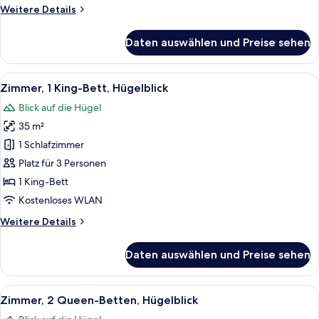
auf
Weitere
Weitere Details
den
Details
Innenhof
für
Daten auswählen und Preise sehen
Zimmer,
anzeigen
2 Queen-
Betten,
Alle
Ein Hotelzimmer mit einem großen Bet
10
Blick
Zimmer, 1 King-Bett, Hügelblick
Fotos
auf
Blick auf die Hügel
den
für
Innenhof
35 m²
Zimmer,
1 King-
1 Schlafzimmer
Bett,
Platz für 3 Personen
Hügelblick
1 King-Bett
anzeigen
Kostenloses WLAN
Weitere
Weitere Details
Details
für
Daten auswählen und Preise sehen
Zimmer,
1 King-
Bett,
Alle
Ein Hotelzimmer mit zwei Betten, eine
8
Hügelblick
Zimmer, 2 Queen-Betten, Hügelblick
Fotos