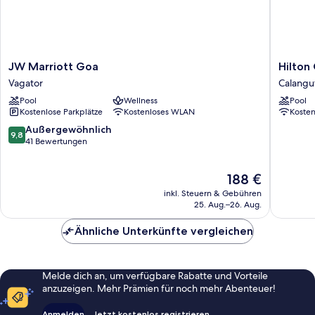
JW
Hilton
JW Marriott Goa
Hilton
Marriott
Garden
Vagator
Calangu
Goa
Inn
Pool
Wellness
Pool
Vagator
Goa
Kostenlose Parkplätze
Kostenloses WLAN
Koste
Calangu
Calangu
9.8
Außergewöhnlich
9,8
von
41 Bewertungen
10,
Außergewöhnlich,
Der
188 €
41
Preis
Bewertungen
inkl. Steuern & Gebühren
beträgt
25. Aug.–26. Aug.
188 €
Ähnliche Unterkünfte vergleichen
Melde dich an, um verfügbare Rabatte und Vorteile
anzuzeigen. Mehr Prämien für noch mehr Abenteuer!
Anmelden
Jetzt kostenlos registrieren