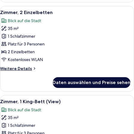
1 King-
Bett,
Alle
Ein Hotelzimmer mit zwei Betten, eine
10
Blick
Zimmer, 2 Einzelbetten
Fotos
auf
Blick auf die Stadt
den
für
Innenhof
35 m²
Zimmer,
2 Einzelbetten
1 Schlafzimmer
anzeigen
Platz für 3 Personen
2 Einzelbetten
Kostenloses WLAN
Weitere
Weitere Details
Details
für
Daten auswählen und Preise sehen
Zimmer,
2 Einzelbetten
Alle
Ein Hotelzimmer mit einem großen Bett
9
Zimmer, 1 King-Bett (View)
Fotos
Blick auf die Stadt
für
35 m²
Zimmer,
1 King-
1 Schlafzimmer
Bett
Platz für 3 Personen