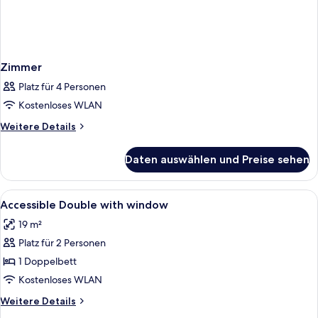
Zimmer
Platz für 4 Personen
Kostenloses WLAN
Weitere
Weitere Details
Details
für
Daten auswählen und Preise sehen
Zimmer
Alle
Betten mit Memory-Foam-Matratzen, s
9
Accessible Double with window
Fotos
19 m²
für
Platz für 2 Personen
Accessible
Double
1 Doppelbett
with
Kostenloses WLAN
window
Weitere
Weitere Details
anzeigen
Details