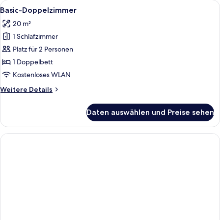
Alle
Ein Hotelzimmer mit Bett, Fenster mit
21
Basic-Doppelzimmer
Fotos
20 m²
für
1 Schlafzimmer
Basic-
Doppelzimmer
Platz für 2 Personen
anzeigen
1 Doppelbett
Kostenloses WLAN
Weitere
Weitere Details
Details
für
Daten auswählen und Preise sehen
Basic-
Doppelzimmer