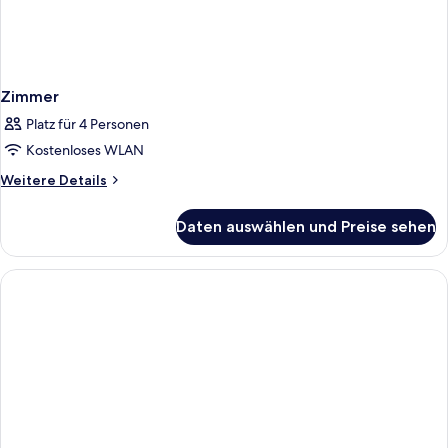
Zimmer
Platz für 4 Personen
Kostenloses WLAN
Weitere
Weitere Details
Details
für
Daten auswählen und Preise sehen
Zimmer