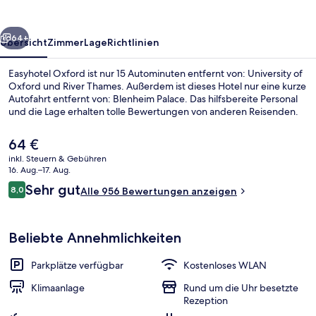
rück
Weiter
64+
Übersicht
Zimmer
Lage
Richtlinien
Easyhotel Oxford ist nur 15 Autominuten entfernt von: University of
Oxford und River Thames. Außerdem ist dieses Hotel nur eine kurze
Autofahrt entfernt von: Blenheim Palace. Das hilfsbereite Personal
und die Lage erhalten tolle Bewertungen von anderen Reisenden.
Der
64 €
aktuelle
inkl. Steuern & Gebühren
Preis
16. Aug.–17. Aug.
beträgt
Bewertungen
Sehr gut
8,0
Basic-Doppelzimmer | Betten mit Mem
Alle 956 Bewertungen anzeigen
64 €.
8,0 von 10.
Beliebte Annehmlichkeiten
Parkplätze verfügbar
Kostenloses WLAN
Klimaanlage
Rund um die Uhr besetzte
Rezeption