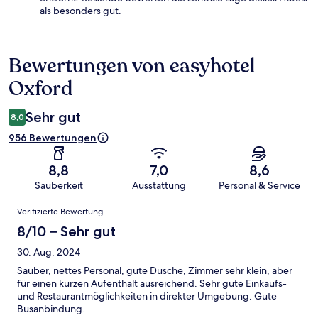
als besonders gut.
Bewertungen von easyhotel
Bewertungen
Oxford
Sehr gut
8,0
956 Bewertungen
8,8
7,0
8,6
Sauberkeit
Ausstattung
Personal & Service
Bewertungen
Verifizierte Bewertung
8/10 – Sehr gut
30. Aug. 2024
Sauber, nettes Personal, gute Dusche, Zimmer sehr klein, aber
für einen kurzen Aufenthalt ausreichend. Sehr gute Einkaufs-
und Restaurantmöglichkeiten in direkter Umgebung. Gute
Busanbindung.