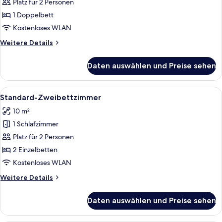
Doppelzimmer
Platz für 2 Personen
anzeigen
1 Doppelbett
Kostenloses WLAN
Weitere
Weitere Details
Details
für
Daten auswählen und Preise sehen
Economy-
Doppelzimmer
Alle
Ein Hotelzimmer mit zwei Betten, eine
11
Standard-Zweibettzimmer
Fotos
10 m²
für
1 Schlafzimmer
Standard-
Zweibettzimmer
Platz für 2 Personen
anzeigen
2 Einzelbetten
Kostenloses WLAN
Weitere
Weitere Details
Details
für
Daten auswählen und Preise sehen
Standard-
Zweibettzimmer