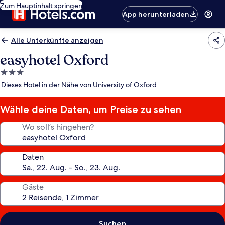
Zum Hauptinhalt springen
App herunterladen
Alle Unterkünfte anzeigen
easyhotel Oxford
3.0-
Sterne-
Dieses Hotel in der Nähe von University of Oxford
Unterkunft
Wähle deine Daten, um Preise zu sehen
Wo soll’s hingehen?
Daten
Gäste
Suchen