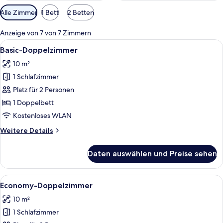
Verfügbare
Alle Zimmer
1 Bett
2 Betten
Filter
für
Anzeige von 7 von 7 Zimmern
Zimmer
Alle
Ein Hotelzimmer mit einem großen Bet
20
Basic-Doppelzimmer
Fotos
10 m²
für
1 Schlafzimmer
Basic-
Doppelzimmer
Platz für 2 Personen
anzeigen
1 Doppelbett
Kostenloses WLAN
Weitere
Weitere Details
Details
für
Daten auswählen und Preise sehen
Basic-
Doppelzimmer
Alle
Ein Hotelzimmer mit Bett, weißen Ha
15
Economy-Doppelzimmer
Fotos
10 m²
für
1 Schlafzimmer
Economy-