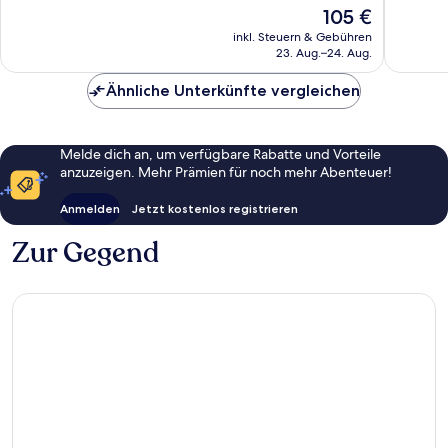
Gut,
Oxford
1.226
Der
105 €
101
Bewertungen
Preis
inkl. Steuern & Gebühren
Bewert
beträgt
23. Aug.–24. Aug.
105 €
Ähnliche Unterkünfte vergleichen
Melde dich an, um verfügbare Rabatte und Vorteile
anzuzeigen. Mehr Prämien für noch mehr Abenteuer!
Anmelden
Jetzt kostenlos registrieren
Zur Gegend