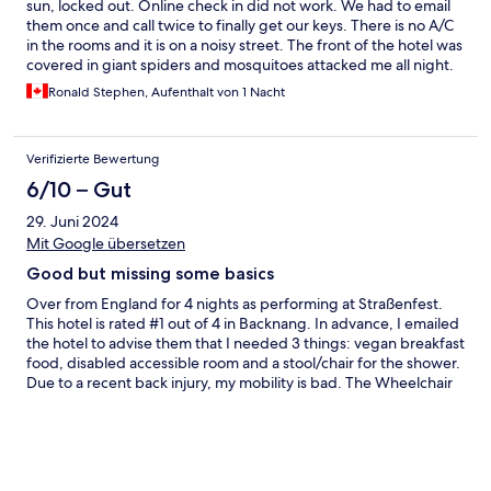
sun, locked out. Online check in did not work. We had to email
them once and call twice to finally get our keys. There is no A/C
in the rooms and it is on a noisy street. The front of the hotel was
covered in giant spiders and mosquitoes attacked me all night.
Not my best stay of late. Won’t be back…
Ronald Stephen, Aufenthalt von 1 Nacht
Verifizierte Bewertung
6/10 – Gut
29. Juni 2024
Mit Google übersetzen
Good but missing some basics
Over from England for 4 nights as performing at Straßenfest.
This hotel is rated #1 out of 4 in Backnang. In advance, I emailed
the hotel to advise them that I needed 3 things: vegan breakfast
food, disabled accessible room and a stool/chair for the shower.
Due to a recent back injury, my mobility is bad. The Wheelchair
that was supposed to be available for me (via a friend in
Backnang) was not. So I spent 90% of my trip in the hotel room.
There is a small lift. Our room was next to the lift to reduce
walking. Couldn’t hear the lift from the room. Hot weather but
no air-conditioning. We had to have windows open - being