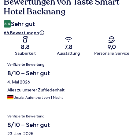
Bewertungen von Taste Smart
Bewertungen
Hotel Backnang
Sehr gut
8,4
66 Bewertungen
8,8
7,8
9,0
Sauberkeit
Ausstattung
Personal & Service
Bewertungen
Verifizierte Bewertung
8/10 – Sehr gut
4. Mai 2026
Alles zu unserer Zufriedenheit
Ursula, Aufenthalt von 1 Nacht
Verifizierte Bewertung
8/10 – Sehr gut
23. Jan. 2025