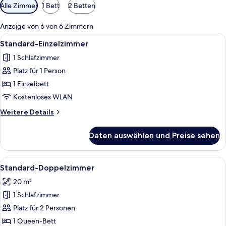
Verfügbare
Alle Zimmer
1 Bett
2 Betten
Filter
für
Anzeige von 6 von 6 Zimmern
Zimmer
Alle
Ein kleines, ordentlich eingerichtete
8
Standard-Einzelzimmer
Fotos
1 Schlafzimmer
für
Platz für 1 Person
Standard-
Einzelzimmer
1 Einzelbett
anzeigen
Kostenloses WLAN
Weitere
Weitere Details
Details
für
Daten auswählen und Preise sehen
Standard-
Einzelzimmer
Alle
Ein Hotelzimmer mit einem großen Bet
9
Standard-Doppelzimmer
Fotos
20 m²
für
1 Schlafzimmer
Standard-
Doppelzimmer
Platz für 2 Personen
anzeigen
1 Queen-Bett