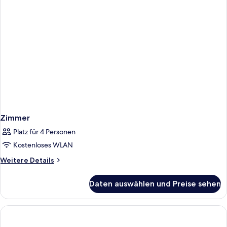
Zimmer
Platz für 4 Personen
Kostenloses WLAN
Weitere
Weitere Details
Details
für
Daten auswählen und Preise sehen
Zimmer