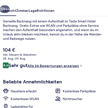
rück
Weiter
54+
Übersicht
Zimmer
Lage
Richtlinien
Genieße Backnang mit einem Aufenthalt im Taste Smart Hotel
Backnang. Gratis-Extras wie WLAN und Parkplätze ohne Service
machen den Aufenthalt besonders angenehm, und wenn du im
Urlaub aktiv bleiben möchtest, kannst du in der Nähe die Wander-
und Radwege nutzen.
Der
104 €
aktuelle
inkl. Steuern & Gebühren
Preis
28. Aug.–29. Aug.
Tägliches Frühstücksbuffet gegen Ge
beträgt
Bewertungen
Sehr gut
8,4
Alle 66 Bewertungen anzeigen
104 €.
8,4 von 10.
Beliebte Annehmlichkeiten
Haustiere erlaubt
Kostenlose Parkplätze
Kostenloses WLAN
Nichtraucher
Ladestation für