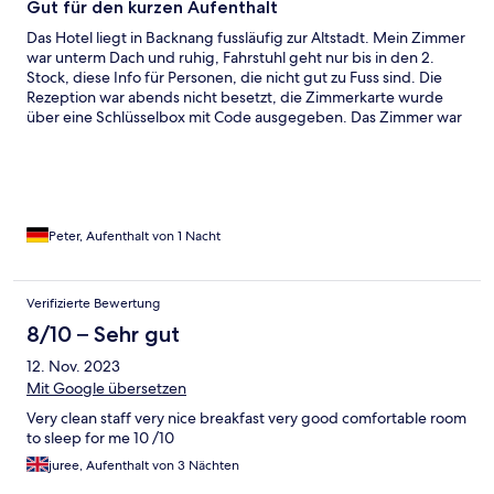
Gut für den kurzen Aufenthalt
Das Hotel liegt in Backnang fussläufig zur Altstadt. Mein Zimmer
war unterm Dach und ruhig, Fahrstuhl geht nur bis in den 2.
Stock, diese Info für Personen, die nicht gut zu Fuss sind. Die
Rezeption war abends nicht besetzt, die Zimmerkarte wurde
über eine Schlüsselbox mit Code ausgegeben. Das Zimmer war
einfach, aber alles da und gross genug für einen kurzen
Aufenthalt. Das Frühstück bot alles, was man erwartet.
Parkplätze gibt es kostenlos direkt vor dem Hotel, bei meinem
Besuch mehr als ausreichend.
Peter, Aufenthalt von 1 Nacht
Verifizierte Bewertung
8/10 – Sehr gut
12. Nov. 2023
Mit Google übersetzen
Very clean staff very nice breakfast very good comfortable room
to sleep for me 10 /10
juree, Aufenthalt von 3 Nächten