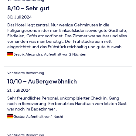
8/10 – Sehr gut
30. Juli 2024
Das Hotel liegt zentral. Nur wenige Gehminuten in die
Fußgängerzone in der man Einkaufsläden sowie gute Gasthöfe,
Eisdielen, Cafés etc vorfindet. Das Zimmer war sauber und alles
vorhanden was man benötigt. Der Frühstücksraum nett
eingerichtet und das Frühstück reichhaltig und gute Auswahl.
Das Team freundlich und zuvorkommend. Man kann das Hotel
Beatrix Alexandra, Aufenthalt von 2 Nächten
auf jeden Fall weiterempfehlen.
Verifizierte Bewertung
10/10 – Außergewöhnlich
21. Juli 2024
Sehr freundliches Personal, unkomplizierter Check in. Gang
noch in Renovierung. Ein benutztes Handtuch vom letzten Gast
war noch im Badezimmer .
Gustav, Aufenthalt von 1 Nacht
Verifizierte Bewertung