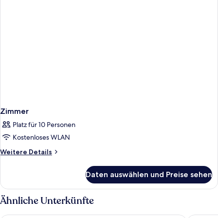
Zimmer
Platz für 10 Personen
Kostenloses WLAN
Weitere
Weitere Details
Details
für
Daten auswählen und Preise sehen
Zimmer
Ähnliche Unterkünfte