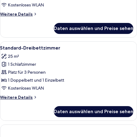
Kostenloses WLAN
Weitere
Weitere Details
Details
für
Daten auswählen und Preise sehen
Standard-
Doppelzimmer
Alle
Ein Hotelzimmer mit einem großen Bett
8
Standard-Dreibettzimmer
Fotos
25 m²
für
1 Schlafzimmer
Standard-
Dreibettzimmer
Platz für 3 Personen
anzeigen
1 Doppelbett und 1 Einzelbett
Kostenloses WLAN
Weitere
Weitere Details
Details
für
Daten auswählen und Preise sehen
Standard-
Dreibettzimmer