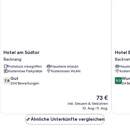
Hotel am Südtor
Hotel Bi
Hotel
Hotel
Hotel am Südtor
Hotel 
am
Bitzer
Backnang
Backna
Südtor
Backna
Frühstück inbegriffen
Haustiere erlaubt
Hausti
Backnang
Kostenlose Parkplätze
Kostenloses WLAN
Koste
7.8
9.0
Gut
Wun
7,8
9,0
von
von
204 Bewertungen
24 B
10,
10,
Gut,
Wunder
Der
73 €
204
24
Preis
inkl. Steuern & Gebühren
Bewertungen
Bewert
beträgt
10. Aug.–11. Aug.
73 €
Ähnliche Unterkünfte vergleichen