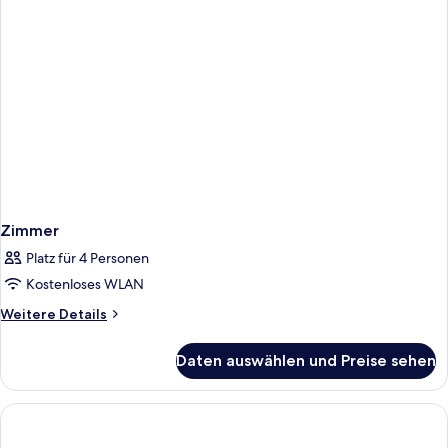
Zimmer
Platz für 4 Personen
Kostenloses WLAN
Weitere
Weitere Details
Details
für
Daten auswählen und Preise sehen
Zimmer