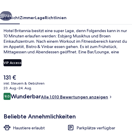
rück
Weiter
72+
Übersicht
Zimmer
Lage
Richtlinien
Hotel Britannia besitzt eine super Lage, denn Folgendes kann in nur
10 Minuten erlaufen werden: Esbjerg Musikhus und Broen
Einkaufszentrum. Nach einem Workout im Fitnessbereich kannst du
im Appetiit, Bistro & Vinbar essen gehen. Es ist zum Frühstück,
Mittagessen und Abendessen geöffnet. Eine Bar/Lounge, eine
Snackbar und eine Terrasse gehören ebenfalls zum Angebot.
Andere Reisende haben viel Gutes über das hilfsbereite Personal zu
VIP Access
berichten.
Der
131 €
Frühstück, Mittagessen, Abendessen 
aktuelle
inkl. Steuern & Gebühren
Preis
23. Aug.–24. Aug.
beträgt
Bewertungen
Wunderbar
9,0
Alle 1.010 Bewertungen anzeigen
131 €.
9,0 von 10.
Beliebte Annehmlichkeiten
Haustiere erlaubt
Parkplätze verfügbar