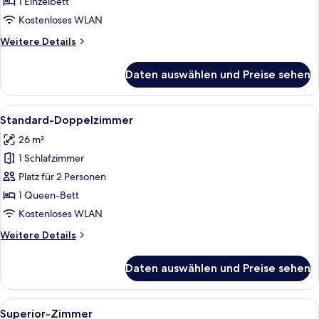
anzeigen
1 Einzelbett
Kostenloses WLAN
Weitere
Weitere Details
Details
für
Daten auswählen und Preise sehen
Standard-
Einzelzimmer
Alle
Ein Hotelzimmer mit einem großen Bett
5
Standard-Doppelzimmer
Fotos
26 m²
für
1 Schlafzimmer
Standard-
Doppelzimmer
Platz für 2 Personen
anzeigen
1 Queen-Bett
Kostenloses WLAN
Weitere
Weitere Details
Details
für
Daten auswählen und Preise sehen
Standard-
Doppelzimmer
Alle
Ein modernes Hotelzimmer mit einem g
8
Superior-Zimmer