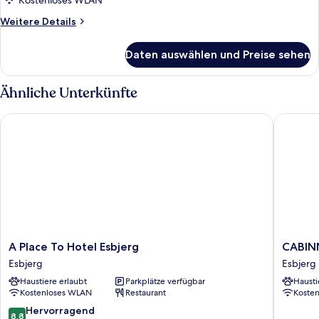
Kostenloses WLAN
Weitere
Weitere Details
Details
für
Daten auswählen und Preise sehen
Junior-
Suite,
1 King-
Ähnliche Unterkünfte
Bett
A Place To Hotel Esbjerg
CABINN P
A
CABINN
A Place To Hotel Esbjerg
CABINN
Place
Plus
Esbjerg
Esbjerg
To
Esbjerg
Haustiere erlaubt
Parkplätze verfügbar
Hausti
Hotel
Esbjerg
Kostenloses WLAN
Restaurant
Koste
Esbjerg
Esbjerg
8.8
Hervorragend
8,8