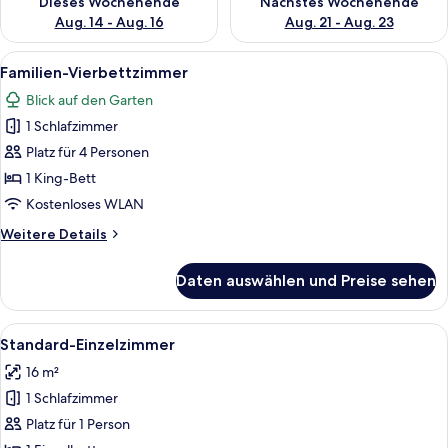
Dieses Wochenende
Nächstes Wochenende
Aug. 14 - Aug. 16
Aug. 21 - Aug. 23
Alle
Ein modernes Hotelzimmer mit einem g
7
Familien-Vierbettzimmer
Fotos
Blick auf den Garten
für
1 Schlafzimmer
Familien-
Vierbettzimmer
Platz für 4 Personen
anzeigen
1 King-Bett
Kostenloses WLAN
Weitere
Weitere Details
Details
für
Daten auswählen und Preise sehen
Familien-
Vierbettzimmer
Alle
Ein modernes Hotelzimmer mit Bett, ru
6
Standard-Einzelzimmer
Fotos
16 m²
für
1 Schlafzimmer
Standard-
Einzelzimmer
Platz für 1 Person