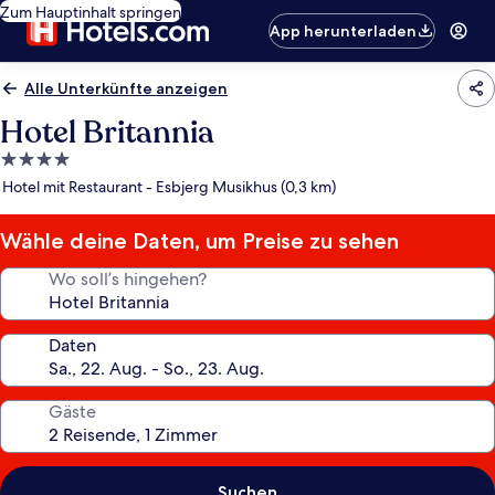
Zum Hauptinhalt springen
App herunterladen
Alle Unterkünfte anzeigen
Hotel Britannia
4.0-
Sterne-
Hotel mit Restaurant - Esbjerg Musikhus (0,3 km)
Unterkunft
Wähle deine Daten, um Preise zu sehen
Wo soll’s hingehen?
Daten
Gäste
Suchen