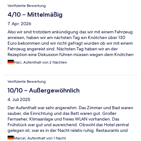
Verifizierte Bewertung
4/10 – Mittelmäßig
7. Apr. 2026
Also wir sind trotzdem ankündigung das wir mit einem Fahrzeug
anreisen, haben wir am nächsten Tag ein Knötchen über 130
Euro bekommen und wir nicht gefragt wurden ob wir mit einem
Fahrzeug angereist sind. Nächsten Tag haben wir an der
Rezeption eine Diskussion führen müssen wegen dem Knötchen
und wir wurden nicht korrekt behandelt und dazu noch
Haci, Aufenthalt von 2 Nächten
Beleidigungen anhören müssen. Also überlegt euch 2 mal ob
euer Aufenthalt unbedingt bei diesem Hotel sein muss.
Verifizierte Bewertung
10/10 – Außergewöhnlich
4. Juli 2025
Der Aufenthalt war sehr angenehm. Das Zimmer und Bad waren
sauber, die Einrichtung und das Bett waren gut. Großer
Fernseher, Klimaanlage und freies WLAN vorhanden. Das
Frühstück war gut und ausreichend. Obwohl das Hotel zentral
gelegen ist, war es in der Nacht relativ ruhig. Restaurants und
Bars sind innerhalb weniger Minuten, zu Fuß erreichbar. Wir
Marcel, Aufenthalt von 1 Nacht