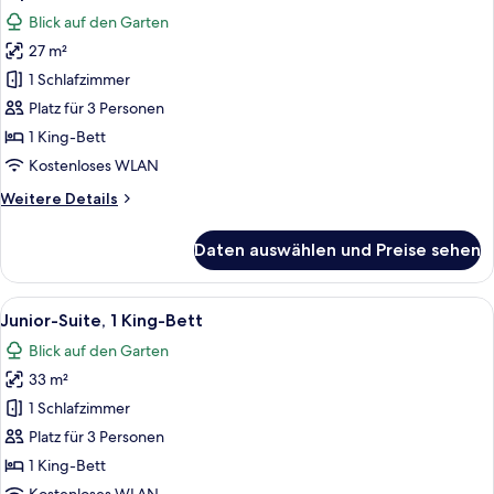
Fotos
Blick auf den Garten
für
27 m²
Superior-
Zimmer
1 Schlafzimmer
anzeigen
Platz für 3 Personen
1 King-Bett
Kostenloses WLAN
Weitere
Weitere Details
Details
für
Daten auswählen und Preise sehen
Superior-
Zimmer
Alle
Ein Schlafzimmer mit einem großen B
10
Junior-Suite, 1 King-Bett
Fotos
Blick auf den Garten
für
33 m²
Junior-
Suite,
1 Schlafzimmer
1 King-
Platz für 3 Personen
Bett
1 King-Bett
anzeigen