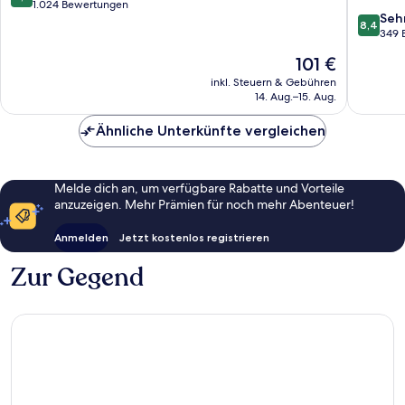
von
1.024 Bewertungen
8.4
Seh
10,
8,4
von
349 
Hervorragend,
10,
1.024
Der
101 €
Sehr
Bewertungen
Preis
gut,
inkl. Steuern & Gebühren
beträgt
14. Aug.–15. Aug.
349
101 €
Bewert
Ähnliche Unterkünfte vergleichen
Melde dich an, um verfügbare Rabatte und Vorteile
anzuzeigen. Mehr Prämien für noch mehr Abenteuer!
Anmelden
Jetzt kostenlos registrieren
Zur Gegend