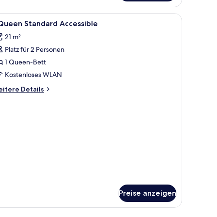
le
Hochwertige Bettwaren, Minibar, Zimmersafe
2
 Queen Standard Accessible
otos
21 m²
ür
Platz für 2 Personen
ueen
1 Queen-Bett
tandard
Kostenloses WLAN
ccessible
itere
itere Details
nzeigen
tails
r
ueen
andard
cessible
Preise anzeigen