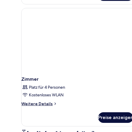
und
Schlafsofa
Zimmer
Platz für 4 Personen
Kostenloses WLAN
Weitere
Weitere Details
Details
für
Preise anzeige
Zimmer