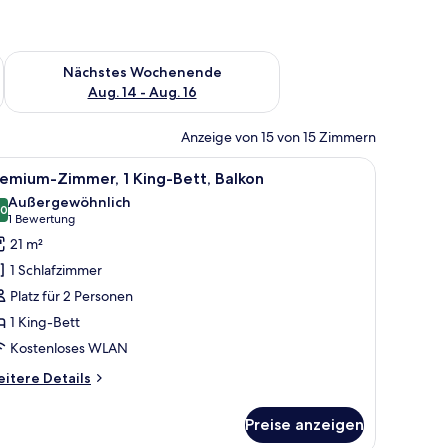
es Wochenende, Aug. 7 - Aug. 9.
Überprüfe die Verfügbarkeit für nächstes Wochenende, Aug. 1
Nächstes Wochenende
Aug. 14 - Aug. 16
Anzeige von 15 von 15 Zimmern
mersafe
le
Premium-Zimmer, 1 King-Bett, Balkon | Hochw
6
emium-Zimmer, 1 King-Bett, Balkon
otos
Außergewöhnlich
ür
,0
10,0 von 10
(1
1 Bewertung
remium-
Bewertung)
21 m²
immer,
1 Schlafzimmer
King-
Platz für 2 Personen
ett,
1 King-Bett
alkon
Kostenloses WLAN
nzeigen
itere
itere Details
tails
r
Preise anzeigen
emium-