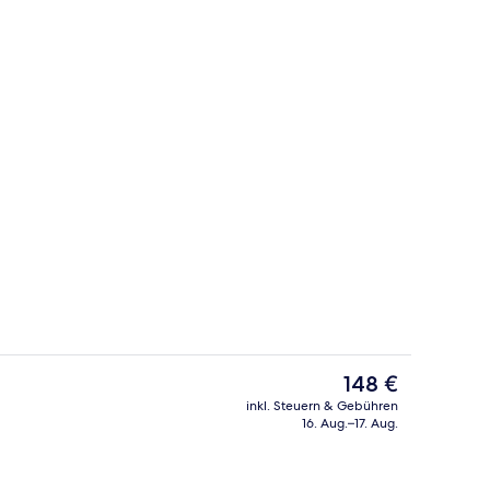
Bar (in der Unterkunft)
nterkunft
Der
148 €
aktuelle
inkl. Steuern & Gebühren
Preis
16. Aug.–17. Aug.
 Unterkunft
Garten
beträgt
148 €.