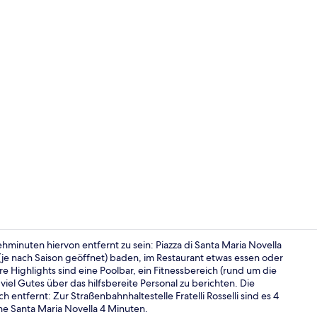
Video der U
minuten hiervon entfernt zu sein: Piazza di Santa Maria Novella
(je nach Saison geöffnet) baden, im Restaurant etwas essen oder
e Highlights sind eine Poolbar, ein Fitnessbereich (rund um die
Fassade der
el Gutes über das hilfsbereite Personal zu berichten. Die
 entfernt: Zur Straßenbahnhaltestelle Fratelli Rosselli sind es 4
ne Santa Maria Novella 4 Minuten.