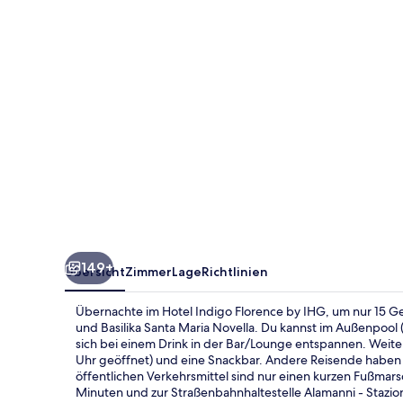
IHG
149+
Übersicht
Zimmer
Lage
Richtlinien
Übernachte im Hotel Indigo Florence by IHG, um nur 15 Geh
und Basilika Santa Maria Novella. Du kannst im Außenpool 
sich bei einem Drink in der Bar/Lounge entspannen. Weiter
Uhr geöffnet) und eine Snackbar. Andere Reisende haben vi
öffentlichen Verkehrsmittel sind nur einen kurzen Fußmarsch
Minuten und zur Straßenbahnhaltestelle Alamanni - Stazio