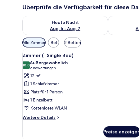
Überprüfe die Verfügbarkeit für diese D
Überprüfe die Verfügbarkeit für heute Nacht, Aug. 6
Überprüfe die
Heute Nacht
Aug. 6 - Aug. 7
A
Verfügbare
Alle Zimmer
1 Bett
2 Betten
Filter
Alle
Ein Hotelzimmer mit Bett, Schr
für
6
Zimmer (1 Single Bed)
Fotos
Zimmer
Außergewöhnlich
für
10,0
10,0 von 10
(2
2 Bewertungen
Zimmer
Bewertungen)
12 m²
(1
1 Schlafzimmer
Single
Platz für 1 Person
Bed)
1 Einzelbett
anzeigen
Kostenloses WLAN
Weitere
Weitere Details
Details
für
Preise anzeige
Zimmer