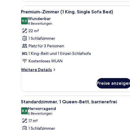
(1
Single
Alle
Premium-Zimmer (1 King, Singl
6
Bed)
Premium-Zimmer (1 King, Single Sofa Bed)
Fotos
Wunderbar
für
9,0
9,0 von 10
(4
4 Bewertungen
Premium-
Bewertungen)
22 m²
Zimmer
1 Schlafzimmer
(1
Platz für 3 Personen
King,
1 King-Bett und 1 Einzel-Schlafsofa
Single
Kostenloses WLAN
Sofa
Bed)
Weitere
Weitere Details
anzeigen
Details
für
Preise anzeige
Premium-
Zimmer
(1
Alle
Ein Hotelzimmer mit einem gro
4
King,
Standardzimmer, 1 Queen-Bett, barrierefrei
Fotos
Single
Hervorragend
Sofa
für
8,8
8,8 von 10
(6
6 Bewertungen
Bed)
Standardzimmer,
Bewertungen)
17 m²
1
1 Schlafzimmer