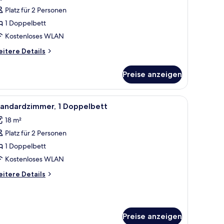
Platz für 2 Personen
1 Doppelbett
Kostenloses WLAN
itere
itere Details
tails
r
Preise anzeigen
andardzimmer
großen Bett, einem roten Kleiderschrank, einer Couch und einer floralen W
le
Ein Hotelzimmer mit einem großen Bett, zwei 
6
tandardzimmer, 1 Doppelbett
otos
18 m²
ür
Platz für 2 Personen
tandardzimmer,
1 Doppelbett
oppelbett
Kostenloses WLAN
nzeigen
itere
itere Details
tails
r
andardzimmer,
Preise anzeigen
ppelbett