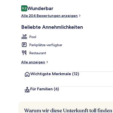
Bewertungen
Wunderbar
9,2
9,2 von 10.
Alle 204 Bewertungen anzeigen
Restaurant
Beliebte Annehmlichkeiten
Pool
Parkplätze verfügbar
Restaurant
Alle anzeigen
Wichtigste Merkmale
(12)
Für Familien
(6)
Warum wir diese Unterkunft toll finden