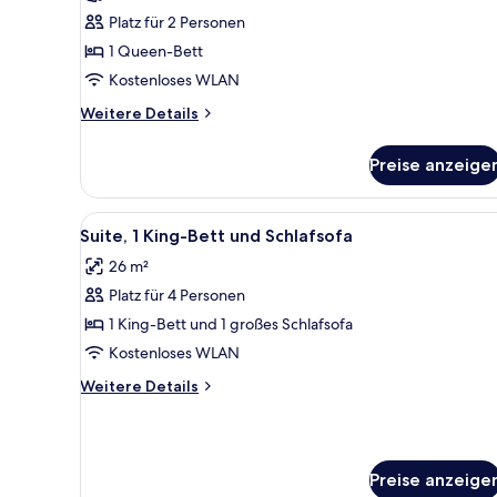
Queen-
Platz für 2 Personen
Bett,
1 Queen-Bett
barrierefrei
Kostenloses WLAN
anzeigen
Weitere
Weitere Details
Details
für
Preise anzeige
Standardzimmer,
1
Queen-
Alle
Suite, 1 King-Bett und Schlafs
8
Bett,
Suite, 1 King-Bett und Schlafsofa
Fotos
barrierefrei
26 m²
für
Platz für 4 Personen
Suite,
1 King-
1 King-Bett und 1 großes Schlafsofa
Bett
Kostenloses WLAN
und
Weitere
Weitere Details
Schlafsofa
Details
anzeigen
für
Suite,
1 King-
Preise anzeige
Bett