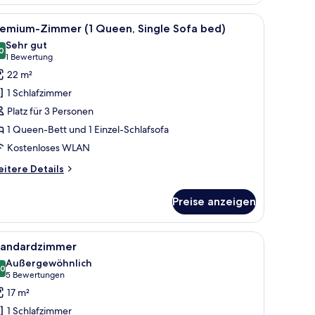
mmer,
King-
mersafe
le
Premium-Zimmer (1 Queen, Single Sofa bed) |
5
tt,
remium-Zimmer (1 Queen, Single Sofa bed)
otos
lkon
Sehr gut
ür
0
8,0 von 10
(1
1 Bewertung
remium-
Bewertung)
22 m²
immer
1 Schlafzimmer
Platz für 3 Personen
ueen,
1 Queen-Bett und 1 Einzel-Schlafsofa
ingle
Kostenloses WLAN
ofa
ed)
itere
itere Details
nzeigen
tails
r
Preise anzeigen
emium-
immer
n Kopfteil.
mersafe
le
Hochwertige Bettwaren, Minibar, Zimmersafe
7
een,
tandardzimmer
otos
ngle
Außergewöhnlich
fa
ür
,0
10,0 von 10
(5
5 Bewertungen
d)
tandardzimmer
Bewertungen)
17 m²
nzeigen
1 Schlafzimmer