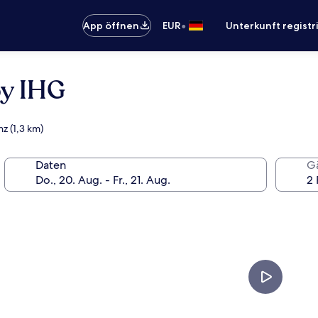
•
App öffnen
EUR
Unterkunft registr
by IHG
z (1,3 km)
Daten
G