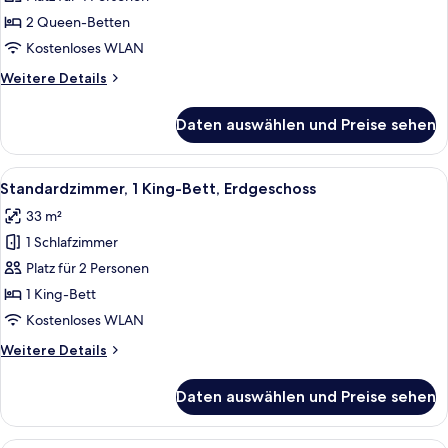
Betten,
2 Queen-Betten
Erdgeschoss
Kostenloses WLAN
anzeigen
Weitere
Weitere Details
Details
für
Daten auswählen und Preise sehen
Standardzimmer,
2 Queen-
Betten,
Alle
Standardzimmer, 1 King-Bett, Erdgesch
6
Erdgeschoss
Standardzimmer, 1 King-Bett, Erdgeschoss
Fotos
33 m²
für
1 Schlafzimmer
Standardzimmer,
1 King-
Platz für 2 Personen
Bett,
1 King-Bett
Erdgeschoss
Kostenloses WLAN
anzeigen
Weitere
Weitere Details
Details
für
Daten auswählen und Preise sehen
Standardzimmer,
1 King-
Bett,
Ein Wohnzimmer mit einer Couch, zwei