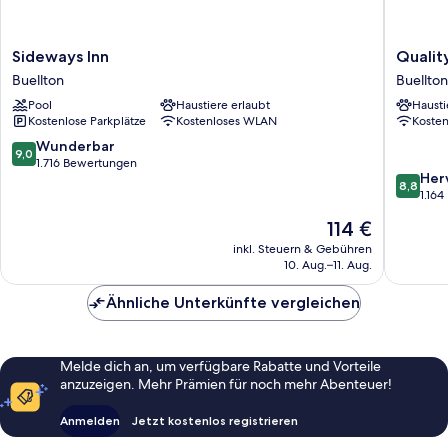
Sideways
Quality
Sideways Inn
Qualit
Inn
Inn
Buellton
Buellton
Buellton
Buellton
Pool
Haustiere erlaubt
Hausti
-
Kostenlose Parkplätze
Kostenloses WLAN
Koste
Solvang
Buellton
9.0
Wunderbar
9,0
von
1.716 Bewertungen
8.8
Her
10,
8,8
von
1.16
Wunderbar,
10,
1.716
Der
114 €
Hervorr
Bewertungen
Preis
1.164
inkl. Steuern & Gebühren
beträgt
10. Aug.–11. Aug.
Bewert
114 €
Ähnliche Unterkünfte vergleichen
Melde dich an, um verfügbare Rabatte und Vorteile
anzuzeigen. Mehr Prämien für noch mehr Abenteuer!
Anmelden
Jetzt kostenlos registrieren