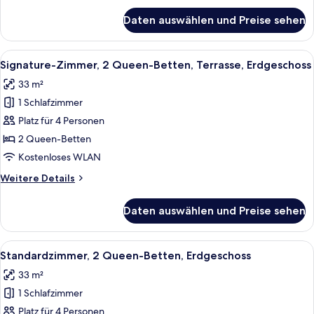
für
Daten auswählen und Preise sehen
Signature-
Zimmer,
2 Queen-
Alle
Schreibtisch, laptopgeeigneter Arbeit
8
Betten,
Signature-Zimmer, 2 Queen-Betten, Terrasse, Erdgeschoss
Fotos
Balkon
33 m²
für
1 Schlafzimmer
Signature-
Zimmer,
Platz für 4 Personen
2 Queen-
2 Queen-Betten
Betten,
Kostenloses WLAN
Terrasse,
Weitere
Weitere Details
Erdgeschoss
Details
anzeigen
für
Daten auswählen und Preise sehen
Signature-
Zimmer,
2 Queen-
Alle
Standardzimmer, 2 Queen-Betten, Erdg
6
Betten,
Standardzimmer, 2 Queen-Betten, Erdgeschoss
Fotos
Terrasse,
33 m²
Erdgeschoss
für
1 Schlafzimmer
Standardzimmer,
2 Queen-
Platz für 4 Personen