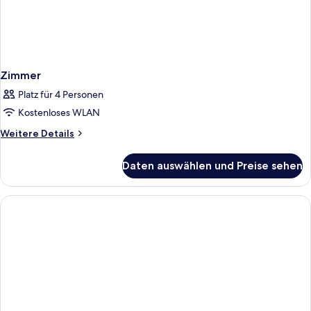
Zimmer
Platz für 4 Personen
Kostenloses WLAN
Weitere
Weitere Details
Details
für
Daten auswählen und Preise sehen
Zimmer