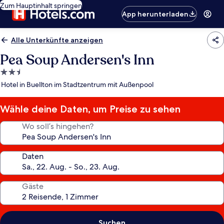
Zum Hauptinhalt springen
App herunterladen
Alle Unterkünfte anzeigen
Pea Soup Andersen's Inn
2.5-
Sterne-
Hotel in Buellton im Stadtzentrum mit Außenpool
Unterkunft
Wähle deine Daten, um Preise zu sehen
Wo soll’s hingehen?
Daten
Gäste
Suchen