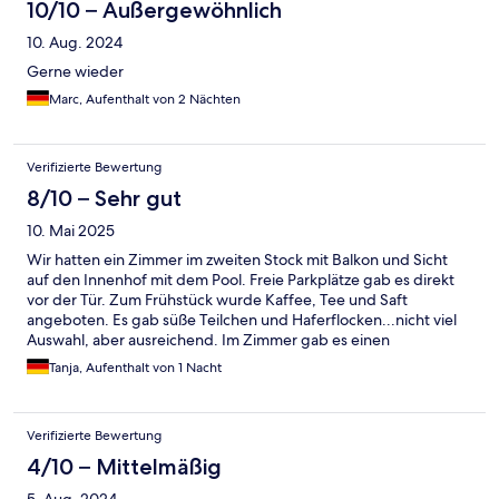
10/10 – Außergewöhnlich
10. Aug. 2024
Gerne wieder
Marc, Aufenthalt von 2 Nächten
Verifizierte Bewertung
8/10 – Sehr gut
10. Mai 2025
Wir hatten ein Zimmer im zweiten Stock mit Balkon und Sicht
auf den Innenhof mit dem Pool. Freie Parkplätze gab es direkt
vor der Tür. Zum Frühstück wurde Kaffee, Tee und Saft
angeboten. Es gab süße Teilchen und Haferflocken...nicht viel
Auswahl, aber ausreichend. Im Zimmer gab es einen
Kühlschrank sowie eine Microwelle. Die Betten waren bequem
Tanja, Aufenthalt von 1 Nacht
und es war alles sehr sauber. Wir würden hier wieder
übernachten.
Verifizierte Bewertung
4/10 – Mittelmäßig