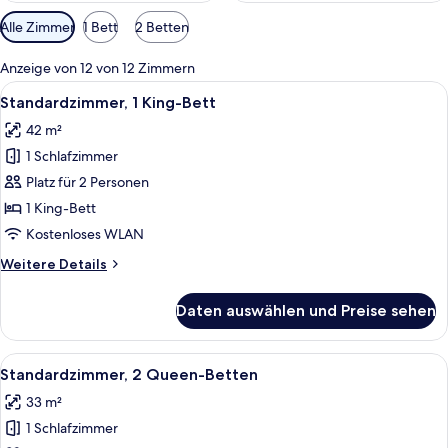
Verfügbare
Alle Zimmer
1 Bett
2 Betten
Filter
für
Anzeige von 12 von 12 Zimmern
Zimmer
Alle
Schreibtisch, laptopgeeigneter Arbeit
7
Standardzimmer, 1 King-Bett
Fotos
42 m²
für
1 Schlafzimmer
Standardzimmer,
1 King-
Platz für 2 Personen
Bett
1 King-Bett
anzeigen
Kostenloses WLAN
Weitere
Weitere Details
Details
für
Daten auswählen und Preise sehen
Standardzimmer,
1 King-
Bett
Alle
Ein Hotelzimmer mit zwei Betten, eine
6
Standardzimmer, 2 Queen-Betten
Fotos
33 m²
für
1 Schlafzimmer
Standardzimmer,