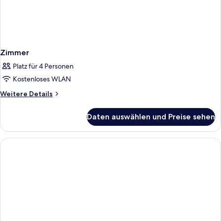
Zimmer
Platz für 4 Personen
Kostenloses WLAN
Weitere
Weitere Details
Details
für
Daten auswählen und Preise sehen
Zimmer