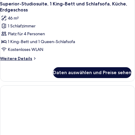
Alle
8
Erdgeschoss
Superior-Studiosuite, 1 King-Bett und Schlafsofa, Küche,
Fotos
Erdgeschoss
für
46 m²
Superior-
1 Schlafzimmer
Studiosuite,
Platz für 4 Personen
1 King-
Bett
1 King-Bett und 1 Queen-Schlafsofa
und
Kostenloses WLAN
Schlafsofa,
Weitere
Weitere Details
Küche,
Details
Erdgeschoss
für
Daten auswählen und Preise sehen
Superior-
anzeigen
Studiosuite,
1 King-
Bett
und
Schlafsofa,
Küche,
Erdgeschoss