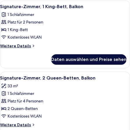
1 King-
Alle
Ein Hotelzimmer mit Bett, Schreibtisch
7
Bett,
Signature-Zimmer, 1 King-Bett, Balkon
Fotos
Terrasse,
1 Schlafzimmer
Erdgeschoss
für
Platz für 2 Personen
Signature-
Zimmer,
1 King-Bett
1 King-
Kostenloses WLAN
Bett,
Weitere
Weitere Details
Balkon
Details
anzeigen
für
Daten auswählen und Preise sehen
Signature-
Zimmer,
1 King-
Alle
Schreibtisch, laptopgeeigneter Arbeit
7
Bett,
Signature-Zimmer, 2 Queen-Betten, Balkon
Fotos
Balkon
33 m²
für
1 Schlafzimmer
Signature-
Zimmer,
Platz für 4 Personen
2 Queen-
2 Queen-Betten
Betten,
Kostenloses WLAN
Balkon
Weitere
Weitere Details
anzeigen
Details