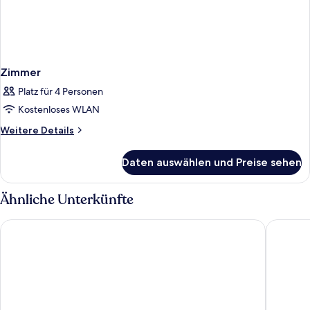
Zimmer
Platz für 4 Personen
Kostenloses WLAN
Weitere
Weitere Details
Details
für
Daten auswählen und Preise sehen
Zimmer
Ähnliche Unterkünfte
Sideways Inn
Quality I