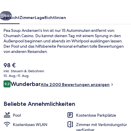
rück
Weiter
54+
Übersicht
Zimmer
Lage
Richtlinien
Pea Soup Andersen's Inn ist nur 15 Autominuten entfernt von:
Chumash Casino. Du kannst deinen Tag mit einem Sprung in den
Außenpool beginnen und abends im Whirlpool ausklingen lassen.
Der Pool und das hilfsbereite Personal erhalten tolle Bewertungen
von anderen Reisenden.
Der
98 €
aktuelle
inkl. Steuern & Gebühren
Preis
10. Aug.–11. Aug.
Außenbereich
beträgt
Bewertungen
Wunderbar
9,2
Alle 2.000 Bewertungen anzeigen
98 €.
9,2 von 10.
Beliebte Annehmlichkeiten
Pool
Kostenlose Parkplätze
Kostenloses WLAN
Zimmer mit Verbindungstür
verfügbar