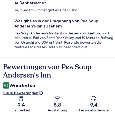
Außenbereiche?
Ja, in jedem Zimmer gibt es einen Patio.
Was gibt es in der Umgebung von Pea Soup
Andersen's Inn zu sehen?
Pea Soup Andersen's Inn liegt im Herzen von Buellton, nur 1
Minuten zu Fuß von Santa Ynez Valley und 19 Minuten Fußweg
von OstrichLand USA entfernt. Reisende bewerten die
zentrale Lage dieses Hotels als besonders gut.
Bewertungen von Pea Soup
Bewertungen
Andersen's Inn
Wunderbar
9,2
2.000 Bewertungen
9,4
8,8
9,4
Sauberkeit
Ausstattung
Personal & Service