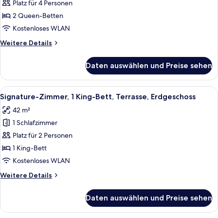
2 Queen-
Platz für 4 Personen
Betten
2 Queen-Betten
anzeigen
Kostenloses WLAN
Weitere
Weitere Details
Details
für
Daten auswählen und Preise sehen
Standardzimmer,
2 Queen-
Betten
Alle
Ein Hotelzimmer mit Bett, Schreibtisch
6
Signature-Zimmer, 1 King-Bett, Terrasse, Erdgeschoss
Fotos
42 m²
für
1 Schlafzimmer
Signature-
Zimmer,
Platz für 2 Personen
1 King-
1 King-Bett
Bett,
Kostenloses WLAN
Terrasse,
Weitere
Weitere Details
Erdgeschoss
Details
anzeigen
für
Daten auswählen und Preise sehen
Signature-
Zimmer,