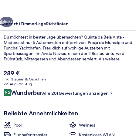
-
Madeira
rück
Weiter
125+
Übersicht
Zimmer
Lage
Richtlinien
Du möchtest in bester Lage übernachten? Quinta da Bela Vista -
Madeira ist nur 5 Autominuten entfernt von: Praça do Município und
Funchal Yachthafen. Freu dich auf wohlige Auszeiten mit
Sportmassagen. Im Avista Navios, einem der 2 Restaurants, wird
Frühstück, Mittagessen und Abendessen serviert. Als weitere
Highlights bietet dieses Hotel im luxuriösen Stil einen Außenpool,
eine Poolbar und einen Fitnessbereich. Andere Reisende haben viel
Der
289 €
Gutes über das hilfsbereite Personal zu berichten.
aktuelle
inkl. Steuern & Gebühren
Preis
22. Aug.–23. Aug.
Ausstattung der Unterkunft
beträgt
Bewertungen
Wunderbar
9,2
Alle 201 Bewertungen anzeigen
289 €.
9,2 von 10.
Beliebte Annehmlichkeiten
Pool
Wellness
Flughafentransfer
Kostenloses WLAN