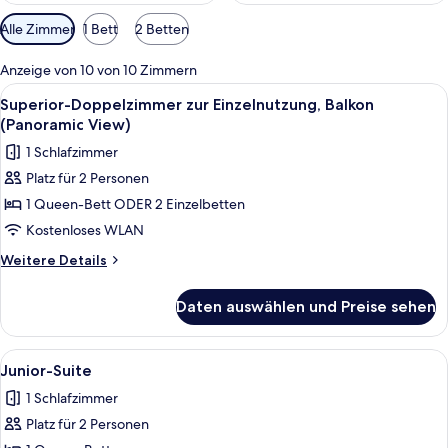
Verfügbare
Alle Zimmer
1 Bett
2 Betten
Filter
für
Anzeige von 10 von 10 Zimmern
Zimmer
Alle
Ein Hotelzimmer mit einem Bett, zwei 
10
Superior-Doppelzimmer zur Einzelnutzung, Balkon
Fotos
(Panoramic View)
für
1 Schlafzimmer
Superior-
Platz für 2 Personen
Doppelzimmer
1 Queen-Bett ODER 2 Einzelbetten
zur
Einzelnutzung,
Kostenloses WLAN
Balkon
Weitere
Weitere Details
(Panoramic
Details
für
View)
Daten auswählen und Preise sehen
Superior-
anzeigen
Doppelzimmer
zur
Alle
Ein Schlafzimmer mit einem großen Be
15
Einzelnutzung,
Junior-Suite
Fotos
Balkon
1 Schlafzimmer
(Panoramic
für
View)
Platz für 2 Personen
Junior-