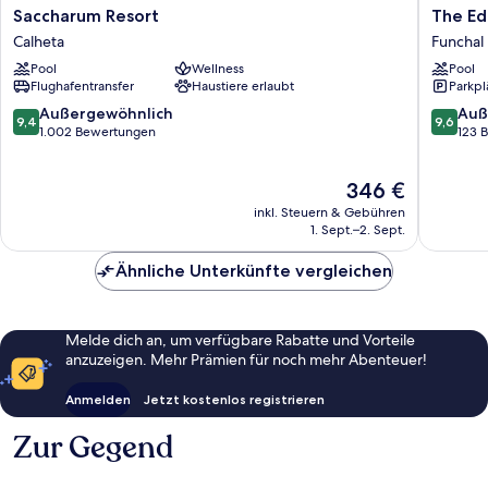
Saccharum
The
Saccharum Resort
The Ed
Resort
Editory
Calheta
Funchal
Calheta
Ocean
Pool
Wellness
Pool
Way
Flughafentransfer
Haustiere erlaubt
Parkpl
Funchal
Funchal
9.4
9.6
Außergewöhnlich
Auß
9,4
9,6
von
von
1.002 Bewertungen
123 
10,
10,
Außergewöhnlich,
Außerge
Der
346 €
1.002
123
Preis
Bewertungen
Bewert
inkl. Steuern & Gebühren
beträgt
1. Sept.–2. Sept.
346 €
Ähnliche Unterkünfte vergleichen
Melde dich an, um verfügbare Rabatte und Vorteile
anzuzeigen. Mehr Prämien für noch mehr Abenteuer!
Anmelden
Jetzt kostenlos registrieren
Zur Gegend