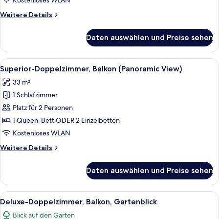
Kostenloses WLAN
Gartenblick
Weitere
Weitere Details
anzeigen
Details
für
Daten auswählen und Preise sehen
Standard-
Doppelzimmer
zur
Alle
Ein Hotelzimmer mit einem großen Bet
10
Einzelnutzung,
Superior-Doppelzimmer, Balkon (Panoramic View)
Fotos
Gartenblick
33 m²
für
1 Schlafzimmer
Superior-
Doppelzimmer,
Platz für 2 Personen
Balkon
1 Queen-Bett ODER 2 Einzelbetten
(Panoramic
Kostenloses WLAN
View)
Weitere
Weitere Details
anzeigen
Details
für
Daten auswählen und Preise sehen
Superior-
Doppelzimmer,
Balkon
Alle
Ein Doppelbett mit weißer Bettwäsche
7
(Panoramic
Deluxe-Doppelzimmer, Balkon, Gartenblick
Fotos
View)
Blick auf den Garten
für