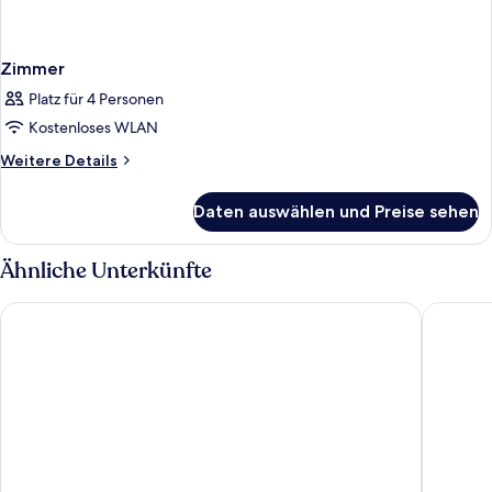
Zimmer
Platz für 4 Personen
Kostenloses WLAN
Weitere
Weitere Details
Details
für
Daten auswählen und Preise sehen
Zimmer
Ähnliche Unterkünfte
Saccharum Resort
The Edit