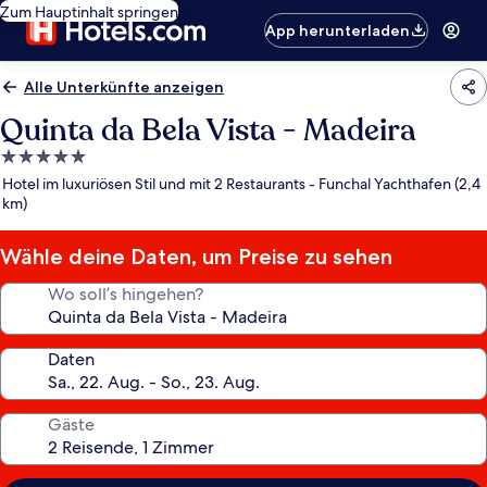
Zum Hauptinhalt springen
App herunterladen
Alle Unterkünfte anzeigen
Quinta da Bela Vista - Madeira
5.0-
Sterne-
Hotel im luxuriösen Stil und mit 2 Restaurants - Funchal Yachthafen (2,4
Unterkunft
km)
Wähle deine Daten, um Preise zu sehen
Wo soll’s hingehen?
Daten
Gäste