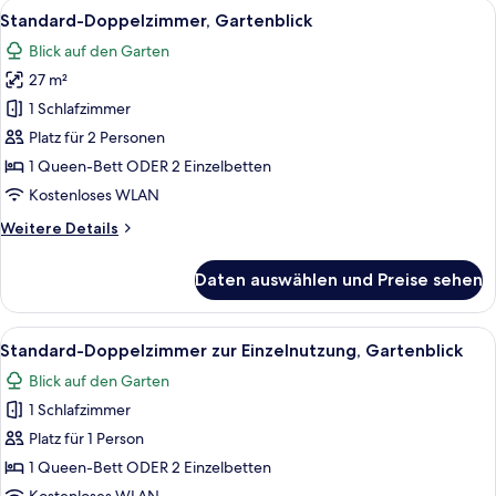
Alle
Ein Hotelzimmer mit einem großen Bet
8
Buchtblick
Standard-Doppelzimmer, Gartenblick
Fotos
Blick auf den Garten
für
27 m²
Standard-
Doppelzimmer,
1 Schlafzimmer
Gartenblick
Platz für 2 Personen
anzeigen
1 Queen-Bett ODER 2 Einzelbetten
Kostenloses WLAN
Weitere
Weitere Details
Details
für
Daten auswählen und Preise sehen
Standard-
Doppelzimmer,
Gartenblick
Alle
Ein Hotelzimmer mit einem Bett, zwei 
7
Standard-Doppelzimmer zur Einzelnutzung, Gartenblick
Fotos
Blick auf den Garten
für
1 Schlafzimmer
Standard-
Doppelzimmer
Platz für 1 Person
zur
1 Queen-Bett ODER 2 Einzelbetten
Einzelnutzung,