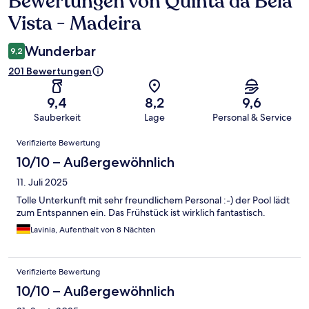
Bewertungen von Quinta da Bela
Vista - Madeira
Wunderbar
9,2
201 Bewertungen
9,4
8,2
9,6
Sauberkeit
Lage
Personal & Service
Bewertungen
Verifizierte Bewertung
10/10 – Außergewöhnlich
11. Juli 2025
Tolle Unterkunft mit sehr freundlichem Personal :-) der Pool lädt
zum Entspannen ein. Das Frühstück ist wirklich fantastisch.
Lavinia, Aufenthalt von 8 Nächten
Verifizierte Bewertung
10/10 – Außergewöhnlich