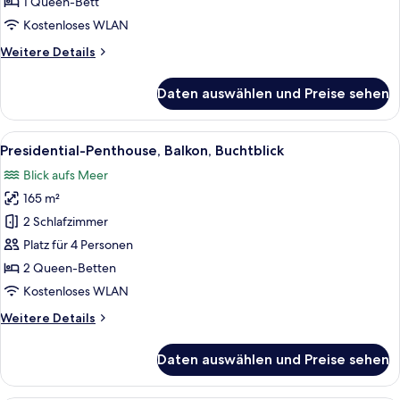
Suite
1 Queen-Bett
anzeigen
Kostenloses WLAN
Weitere
Weitere Details
Details
für
Daten auswählen und Preise sehen
Junior-
Suite
Alle
Ein Wohnzimmer mit Kamin, Ledersofa
10
Presidential-Penthouse, Balkon, Buchtblick
Fotos
Blick aufs Meer
für
165 m²
Presidential-
Penthouse,
2 Schlafzimmer
Balkon,
Platz für 4 Personen
Buchtblick
2 Queen-Betten
anzeigen
Kostenloses WLAN
Weitere
Weitere Details
Details
für
Daten auswählen und Preise sehen
Presidential-
Penthouse,
Balkon,