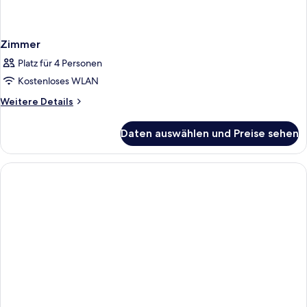
Zimmer
Platz für 4 Personen
Kostenloses WLAN
Weitere
Weitere Details
Details
für
Daten auswählen und Preise sehen
Zimmer