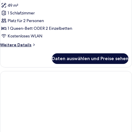
49 m²
Deluxe-
Doppelzimmer,
1 Schlafzimmer
Balkon,
Platz für 2 Personen
Gartenblick
1 Queen-Bett ODER 2 Einzelbetten
anzeigen
Kostenloses WLAN
Weitere
Weitere Details
Details
für
Daten auswählen und Preise sehen
Deluxe-
Doppelzimmer,
Balkon,
Gartenblick