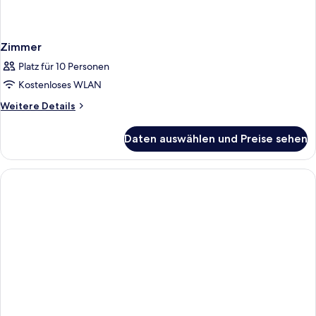
Zimmer
Platz für 10 Personen
Kostenloses WLAN
Weitere
Weitere Details
Details
für
Daten auswählen und Preise sehen
Zimmer