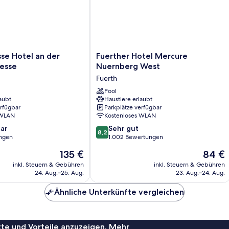
Fuerther
se Hotel an der
Fuerther Hotel Mercure
Hotel
esse
Nuernberg West
Mercure
Fuerth
Nuernberg
West
Pool
aubt
Haustiere erlaubt
se
Fuerth
erfügbar
Parkplätze verfügbar
 WLAN
Kostenloses WLAN
8.2
ar
Sehr gut
8,2
von
ungen
1.002 Bewertungen
10,
Der
Der
135 €
84 €
Sehr
Preis
Preis
gut,
inkl. Steuern & Gebühren
inkl. Steuern & Gebühren
beträgt
beträgt
24. Aug.–25. Aug.
23. Aug.–24. Aug.
1.002
135 €
84 €
Bewertungen
Ähnliche Unterkünfte vergleichen
te und Vorteile anzuzeigen. Mehr