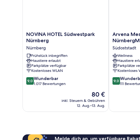
NOVINA
Arvena
NOVINA HOTEL Südwestpark
Arvena Mes
HOTEL
Messe
Nürnberg
NürnbergM
Südwestpark
Hotel
Nürnberg
Südoststadt
Nürnberg
an
Nürnberg
Frühstück inbegriffen
der
Wellness
Haustiere erlaubt
Haustiere erl
NürnbergMes
Parkplätze verfügbar
Parkplätze v
Südoststadt
Kostenloses WLAN
Kostenloses
9.0
9.0
Wunderbar
Wunderb
9,0
9,0
von
von
1.017 Bewertungen
111 Bewert
10,
10,
Der
80 €
Wunderbar,
Wunderbar,
Preis
1.017
111
inkl. Steuern & Gebühren
beträgt
12. Aug.–13. Aug.
Bewertungen
Bewertungen
80 €
Melde dich an, um verfügbare Rabat