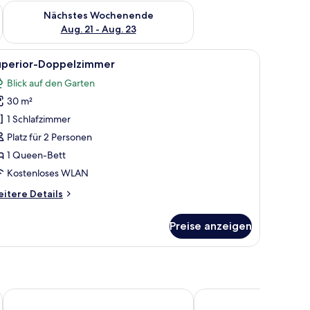
es Wochenende, Aug. 14 - Aug. 16.
Überprüfe die Verfügbarkeit für nächstes Wochenende, Aug. 2
Nächstes Wochenende
Aug. 21 - Aug. 23
lick | Allergikerbettwaren, Schreibtisch, laptopgeeigneter Arbeitsplatz
le
Superior-Doppelzimmer | Allergikerbettwaren,
4
uperior-Doppelzimmer
otos
Blick auf den Garten
ür
30 m²
uperior-
oppelzimmer
1 Schlafzimmer
nzeigen
Platz für 2 Personen
1 Queen-Bett
Kostenloses WLAN
itere
itere Details
tails
r
Preise anzeigen
perior-
ppelzimmer
West
STAYERY Fürth Innenstadt
Firstclass Event & Hote