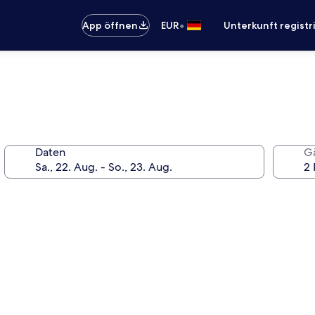
•
App öffnen
EUR
Unterkunft registr
Daten
G