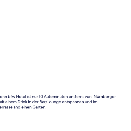
Tägliches in
enn bfw Hotel ist nur 10 Autominuten entfernt von: Nürnberger
mit einem Drink in der Bar/Lounge entspannen und im
errasse and einen Garten.
Superior-Dop