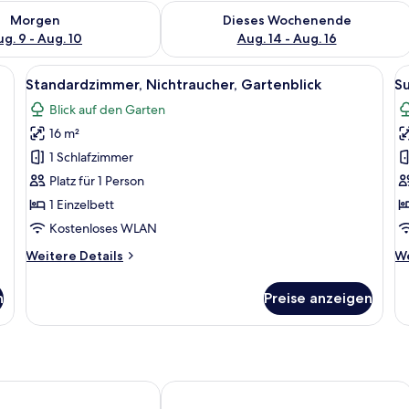
 - Aug. 9.
 Verfügbarkeit für morgen, Aug. 9 - Aug. 10.
Überprüfe die Verfügbarkeit für dies
Morgen
Dieses Wochenende
g. 9 - Aug. 10
Aug. 14 - Aug. 16
lick | Allergikerbettwaren, Schreibtisch, laptopgeeigneter Arbeitsplatz
Alle
Standardzimmer, Nichtraucher, Gartenb
Al
3
Standardzimmer, Nichtraucher, Gartenblick
S
Fotos
F
Blick auf den Garten
für
f
16 m²
Standardzimmer,
S
Nichtraucher,
D
1 Schlafzimmer
Gartenblick
a
Platz für 1 Person
anzeigen
1 Einzelbett
Kostenloses WLAN
Weitere
We
Weitere Details
We
Details
De
für
fü
n
Preise anzeigen
Standardzimmer,
Su
Nichtraucher,
Do
Gartenblick
 Hotel an der NürnbergMesse
Fuerther Hotel Mercure Nuernberg 