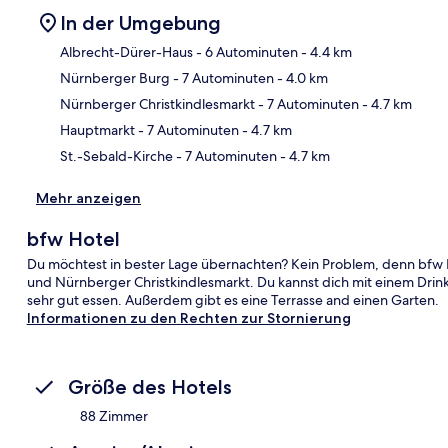
In der Umgebung
Albrecht-Dürer-Haus
- 6 Autominuten
- 4.4 km
Nürnberger Burg
- 7 Autominuten
- 4.0 km
Kar
Nürnberger Christkindlesmarkt
- 7 Autominuten
- 4.7 km
Hauptmarkt
- 7 Autominuten
- 4.7 km
St.-Sebald-Kirche
- 7 Autominuten
- 4.7 km
Mehr anzeigen
bfw Hotel
Du möchtest in bester Lage übernachten? Kein Problem, denn bfw H
und Nürnberger Christkindlesmarkt. Du kannst dich mit einem Dri
sehr gut essen. Außerdem gibt es eine Terrasse and einen Garten.
Informationen zu den Rechten zur Stornierung
Größe des Hotels
88 Zimmer