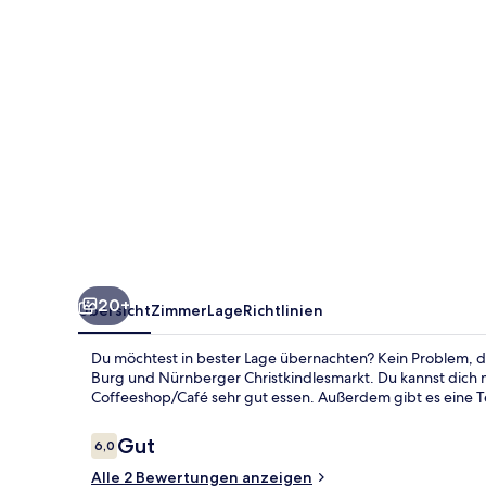
20+
Übersicht
Zimmer
Lage
Richtlinien
Du möchtest in bester Lage übernachten? Kein Problem, d
Burg und Nürnberger Christkindlesmarkt. Du kannst dich 
Coffeeshop/Café sehr gut essen. Außerdem gibt es eine T
Bewertungen
Gut
6,0
6,0 von 10.
Alle 2 Bewertungen anzeigen