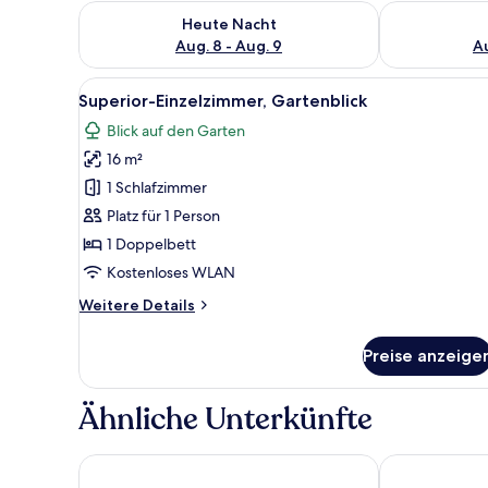
Überprüfe die Verfügbarkeit für heute Nacht, Aug. 8
Überprüfe die
Heute Nacht
Aug. 8 - Aug. 9
Au
Alle
Superior-Einzelzimmer, Gartenb
3
Superior-Einzelzimmer, Gartenblick
Fotos
Blick auf den Garten
für
16 m²
Superior-
Einzelzimmer,
1 Schlafzimmer
Gartenblick
Platz für 1 Person
anzeigen
1 Doppelbett
Kostenloses WLAN
Weitere
Weitere Details
Details
für
Preise anzeige
Superior-
Einzelzimmer,
Gartenblick
Ähnliche Unterkünfte
NOVINA HOTEL Südwestpark Nürnberg
Arvena Messe