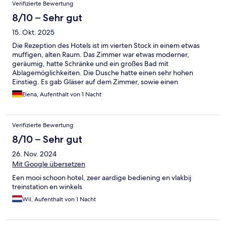
Verifizierte Bewertung
8/10 – Sehr gut
15. Okt. 2025
Die Rezeption des Hotels ist im vierten Stock in einem etwas
muffigen, alten Raum. Das Zimmer war etwas moderner,
geräumig, hatte Schränke und ein großes Bad mit
Ablagemöglichkeiten. Die Dusche hatte einen sehr hohen
Einstieg. Es gab Gläser auf dem Zimmer, sowie einen
Flaschenöffner. Auch gab es einen kleinen Ventilator. Leider war
Elena, Aufenthalt von 1 Nacht
es sehr hellhörig. Es war unmöglich, die Fenster in der Nacht
offen zu lassen, da die Straße, die Ampel und die Menschen
unglaublich laut waren. Auch der Flur des Hotels war zu gut zu
Verifizierte Bewertung
hören, wenn sich Menschen etwas lauter unterhalten haben
(trotz der doppeltür am Zimmer). Alles in allem ist die Lage sehr
8/10 – Sehr gut
zentral, Rewe und der Bahnhof in unmittelbarer Nähe. Bäcker
26. Nov. 2024
gegenüber. Preis Leistung gut. Nächstes Parkhaus 19,- pro Tag
(5 min Fußweg).
Mit Google übersetzen
Een mooi schoon hotel, zeer aardige bediening en vlakbij
treinstation en winkels
Wil, Aufenthalt von 1 Nacht