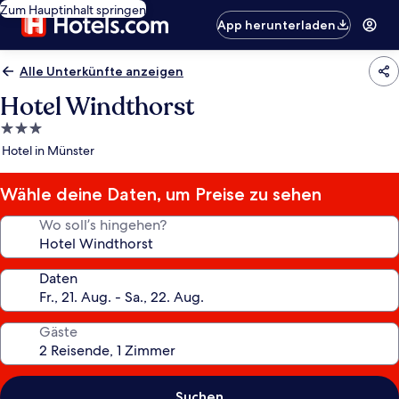
Zum Hauptinhalt springen
App herunterladen
Alle Unterkünfte anzeigen
Hotel Windthorst
3.0-
Sterne-
Hotel in Münster
Unterkunft
Wähle deine Daten, um Preise zu sehen
Wo soll’s hingehen?
Daten
Gäste
Suchen