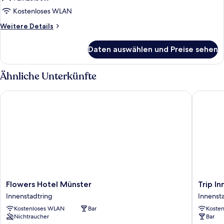
anzeigen
Kostenloses WLAN
Weitere
Weitere Details
Details
für
Daten auswählen und Preise sehen
Classic-
Einzelzimmer
Ähnliche Unterkünfte
Flowers Hotel Münster
Trip Inn
Flowers
Trip
Flowers Hotel Münster
Trip I
Hotel
Inn
Innenstadtring
Innenst
Münster
Hotel
Kostenloses WLAN
Bar
Koste
Innenstadtring
Münster
Nichtraucher
Bar
City