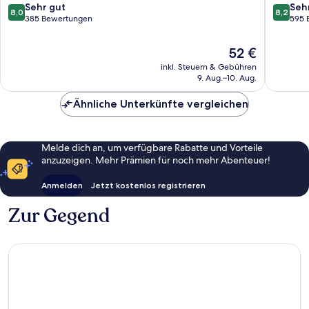
Innenst
8.0
8.2
Sehr gut
Seh
8,0
8,2
von
von
385 Bewertungen
595 
10,
10,
Sehr
Sehr
Der
52 €
gut,
gut,
Preis
inkl. Steuern & Gebühren
385
595
beträgt
9. Aug.–10. Aug.
Bewertungen
Bewert
52 €
Ähnliche Unterkünfte vergleichen
Melde dich an, um verfügbare Rabatte und Vorteile
anzuzeigen. Mehr Prämien für noch mehr Abenteuer!
Anmelden
Jetzt kostenlos registrieren
Zur Gegend