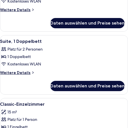
1
Kostenloses WLAN
Doppelbett
Weitere
Weitere Details
anzeigen
Details
für
Daten auswählen und Preise sehen
Classic-
Doppelzimmer,
1
Alle
Suite, 1 Doppelbett | Wohnzimmer | Fl
2
Doppelbett
Suite, 1 Doppelbett
Fotos
Platz für 2 Personen
für
1 Doppelbett
Suite,
1
Kostenloses WLAN
Doppelbett
Weitere
Weitere Details
anzeigen
Details
für
Daten auswählen und Preise sehen
Suite,
1
Doppelbett
Alle
Ein Hotelzimmer mit Bett, einem klein
1
Classic-Einzelzimmer
Fotos
15 m²
für
Platz für 1 Person
Classic-
Einzelzimmer
1 Einzelbett