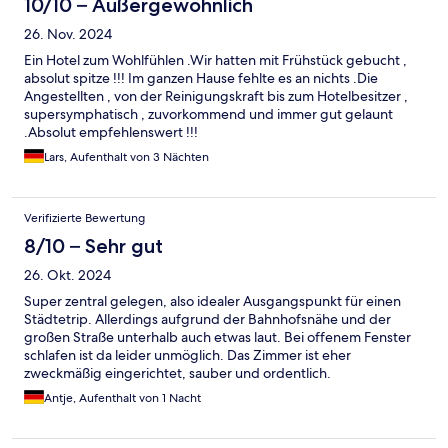
10/10 – Außergewöhnlich
26. Nov. 2024
Ein Hotel zum Wohlfühlen .Wir hatten mit Frühstück gebucht ,
absolut spitze !!! Im ganzen Hause fehlte es an nichts .Die
Angestellten , von der Reinigungskraft bis zum Hotelbesitzer ,
supersymphatisch , zuvorkommend und immer gut gelaunt
.Absolut empfehlenswert !!!
Lars, Aufenthalt von 3 Nächten
Verifizierte Bewertung
8/10 – Sehr gut
26. Okt. 2024
Super zentral gelegen, also idealer Ausgangspunkt für einen
Städtetrip. Allerdings aufgrund der Bahnhofsnähe und der
großen Straße unterhalb auch etwas laut. Bei offenem Fenster
schlafen ist da leider unmöglich. Das Zimmer ist eher
zweckmäßig eingerichtet, sauber und ordentlich.
Antje, Aufenthalt von 1 Nacht