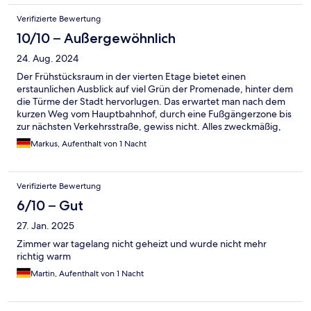
Verifizierte Bewertung
10/10 – Außergewöhnlich
24. Aug. 2024
Der Frühstücksraum in der vierten Etage bietet einen
erstaunlichen Ausblick auf viel Grün der Promenade, hinter dem
die Türme der Stadt hervorlugen. Das erwartet man nach dem
kurzen Weg vom Hauptbahnhof, durch eine Fußgängerzone bis
zur nächsten Verkehrsstraße, gewiss nicht. Alles zweckmäßig,
supersauber. Dass man kein Wechselgeld für Barzahlungen
Markus, Aufenthalt von 1 Nacht
mehr vorhält, mag modisch sein, ist aber dennoch nicht
kundenfreundlich.
Verifizierte Bewertung
6/10 – Gut
27. Jan. 2025
Zimmer war tagelang nicht geheizt und wurde nicht mehr
richtig warm
Martin, Aufenthalt von 1 Nacht