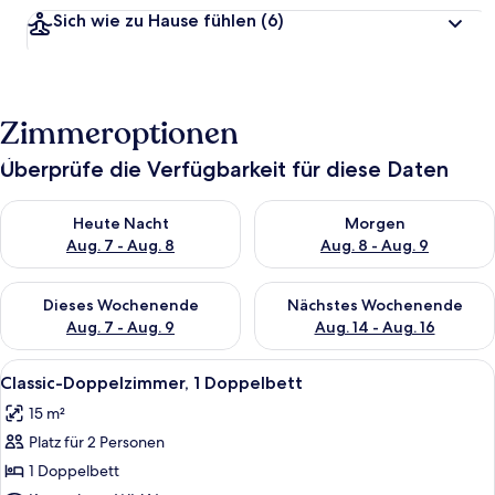
Sich wie zu Hause fühlen
(6)
Zimmeroptionen
Überprüfe die Verfügbarkeit für diese Daten
Überprüfe die Verfügbarkeit für heute Nacht, Aug. 7 - Aug. 8.
Überprüfe die Verfügbarkeit f
Heute Nacht
Morgen
Aug. 7 - Aug. 8
Aug. 8 - Aug. 9
Überprüfe die Verfügbarkeit für dieses Wochenende, Aug. 7 - 
Überprüfe die Verfügbarkeit f
Dieses Wochenende
Nächstes Wochenende
Aug. 7 - Aug. 9
Aug. 14 - Aug. 16
Alle
Ein Hotelzimmer mit zwei Einzelbetten
8
Classic-Doppelzimmer, 1 Doppelbett
Fotos
15 m²
für
Platz für 2 Personen
Classic-
Doppelzimmer,
1 Doppelbett