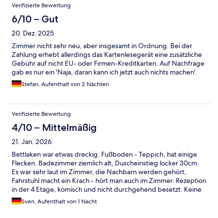
Verifizierte Bewertung
6/10 – Gut
20. Dez. 2025
Zimmer nicht sehr neu, aber insgesamt in Ordnung. Bei der
Zahlung erhebt allerdings das Kartenlesegerät eine zusätzliche
Gebühr auf nicht EU- oder Firmen-Kreditkarten. Auf Nachfrage
gab es nur ein 'Naja, daran kann ich jetzt auch nichts machen'.
Stefan, Aufenthalt von 2 Nächten
Verifizierte Bewertung
4/10 – Mittelmäßig
21. Jan. 2026
Bettlaken war etwas dreckig. Fußboden - Teppich, hat einige
Flecken. Badezimmer ziemlich alt, Duscheinstieg locker 30cm.
Es war sehr laut im Zimmer, die Nachbarn werden gehört,
Fahrstuhl macht ein Krach - hört man auch im Zimmer. Rezeption
in der 4 Etage, komisch und nicht durchgehend besetzt. Keine
Info, wohin mit dem Schlüssel nach Check-Out. Alles sehr
Sven, Aufenthalt von 1 Nacht
merkwürdig. Es gibt eine Handynummer - die geht nicht ans
Telefon, ruft auch nicht zurück. Seeeeehr kurioses Hotel.