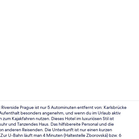
Executive Su
iverside Prague ist nur 5 Autominuten entfernt von: Karlsbrücke
 Aufenthalt besonders angenehm, und wenn du im Urlaub aktiv
zum Kajakfahren nutzen. Dieses Hotel im luxuriösen Stil ist
Tagungsbere
uhr und Tanzendes Haus. Das hilfsbereite Personal und die
 anderen Reisenden. Die Unterkunft ist nur einen kurzen
 Zur U-Bahn läuft man 4 Minuten (Haltestelle Zborovská) bzw. 6