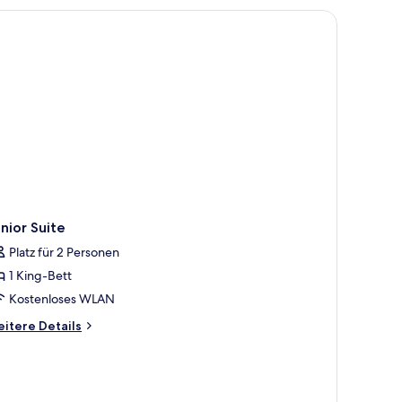
nem Stuhl.
nior Suite
Platz für 2 Personen
1 King-Bett
Kostenloses WLAN
itere
itere Details
tails
r
nior
ite