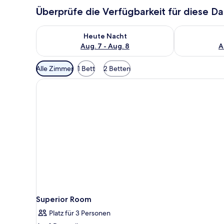
Überprüfe die Verfügbarkeit für diese D
Überprüfe die Verfügbarkeit für heute Nacht, Aug. 7
Überprüfe die
Heute Nacht
Aug. 7 - Aug. 8
A
Verfügbare
Alle Zimmer
1 Bett
2 Betten
Filter
für
Zimmer
Superior Room
Platz für 3 Personen