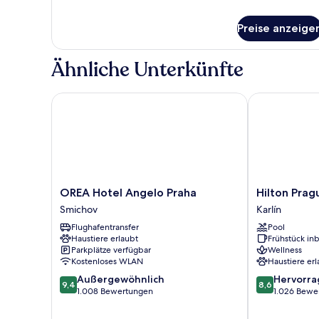
Preise anzeige
Ähnliche Unterkünfte
OREA Hotel Angelo Praha
Hilton Prague
OREA
Hilton
OREA Hotel Angelo Praha
Hilton Prag
Hotel
Prague
Smichov
Karlín
Angelo
Atrium
Flughafentransfer
Pool
Praha
Karlín
Haustiere erlaubt
Frühstück inb
Smichov
Parkplätze verfügbar
Wellness
Kostenloses WLAN
Haustiere erl
9.4
8.6
Außergewöhnlich
Hervorr
9,4
8,6
von
von
1.008 Bewertungen
1.026 Bewe
10,
10,
Außergewöhnlich,
Hervorragend