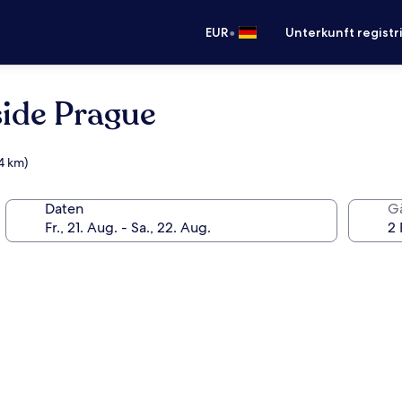
•
EUR
Unterkunft registr
ide Prague
,4 km)
Daten
G