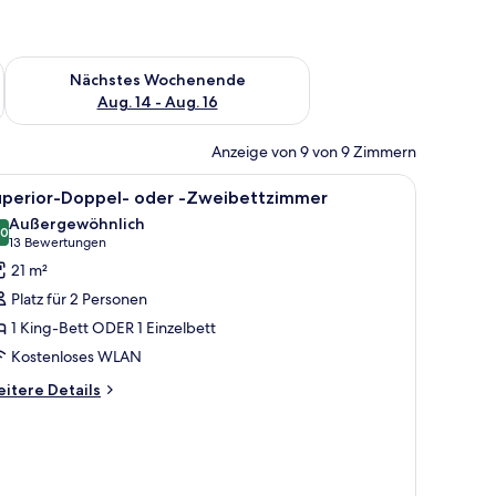
es Wochenende, Aug. 7 - Aug. 9.
Überprüfe die Verfügbarkeit für nächstes Wochenende, Aug. 1
Nächstes Wochenende
Aug. 14 - Aug. 16
Anzeige von 9 von 9 Zimmern
le
Ein Hotelzimmer mit einem großen Bett, einer
4
uperior-Doppel- oder -Zweibettzimmer
otos
Außergewöhnlich
ür
,0
10,0 von 10
(13
13 Bewertungen
uperior-
Bewertungen)
21 m²
oppel-
Platz für 2 Personen
der
1 King-Bett ODER 1 Einzelbett
Kostenloses WLAN
weibettzimmer
nzeigen
itere
itere Details
tails
r
perior-
ppel-
er