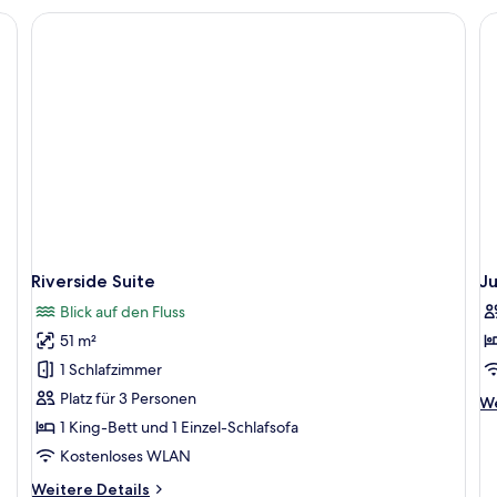
einem geblümten Kopfteil, einem Holznachttisch, einem Schreibtisch und ei
Riverside Suite
Ju
Blick auf den Fluss
51 m²
1 Schlafzimmer
Platz für 3 Personen
We
We
De
1 King-Bett und 1 Einzel-Schlafsofa
fü
Kostenloses WLAN
Ju
Su
Weitere
Weitere Details