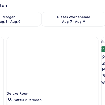
aten
 - Aug. 8.
 Verfügbarkeit für morgen, Aug. 8 - Aug. 9.
Überprüfe die Verfügbarkeit für dies
Morgen
Dieses Wochenende
ug. 8 - Aug. 9
Aug. 7 - Aug. 9
Al
S
F
f
10
S
D
o
-
Z
a
We
We
De
fü
Deluxe Room
Su
Do
Platz für 2 Personen
od