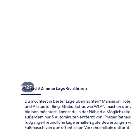
27+
Übersicht
Zimmer
Lage
Richtlinien
Du möchtest in bester Lage übernachten? Mamaison Hotel R
und Altstädter Ring. Gratis-Extras wie WLAN machen den
bleiben möchtest, kannst du in der Nähe die Möglichkeiten 
außerdem nur 5 Autominuten entfernt von: Prager Rathaus
fußgängerfreundliche Lage erhalten gute Bewertungen von
Fußmarsch von den öffentlichen Verkehrsmitteln entfernt: