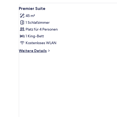
oder
Alle
Ein modernes Hotelzimmer mit 
4
-
Premier Suite
Fotos
Zweibettzimmer
45 m²
für
1 Schlafzimmer
Premier
Suite
Platz für 4 Personen
anzeigen
1 King-Bett
Kostenloses WLAN
Weitere
Weitere Details
Details
für
Premier
Suite