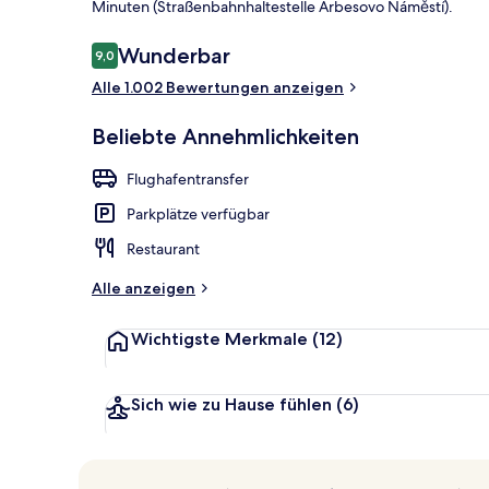
Minuten (Straßenbahnhaltestelle Arbesovo Náměstí).
Bewertungen
Wunderbar
9,0
9,0 von 10.
Außenbereic
Alle 1.002 Bewertungen anzeigen
Beliebte Annehmlichkeiten
Flughafentransfer
Parkplätze verfügbar
Restaurant
Alle anzeigen
Wichtigste Merkmale
(12)
Sich wie zu Hause fühlen
(6)