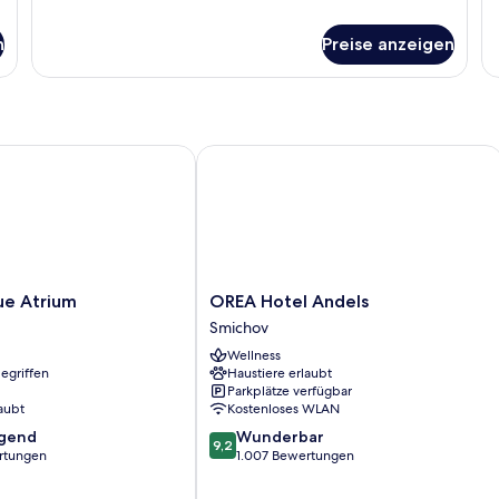
Details
für
n
Preise anzeigen
Riverside
Suite
 Atrium
OREA Hotel Andels
OREA
ue Atrium
OREA Hotel Andels
Hotel
Smichov
Andels
Wellness
Smichov
egriffen
Haustiere erlaubt
Parkplätze verfügbar
aubt
Kostenloses WLAN
9.2
agend
Wunderbar
9,2
von
rtungen
1.007 Bewertungen
10,
,
Wunderbar,