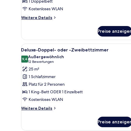
1 Doppelbett
Kostenloses WLAN
Weitere
Weitere Details
Details
für
Preise anzeige
Superior
Room
Alle
Ein modernes Hotelzimmer mit 
4
Deluxe-Doppel- oder -Zweibettzimmer
Fotos
Außergewöhnlich
für
9,4
9,4 von 10
(12
12 Bewertungen
Deluxe-
Bewertungen)
25 m²
Doppel-
1 Schlafzimmer
oder
Platz für 2 Personen
-
1 King-Bett ODER 1 Einzelbett
Zweibettzimmer
Kostenloses WLAN
anzeigen
Weitere
Weitere Details
Details
für
Preise anzeige
Deluxe-
Doppel-