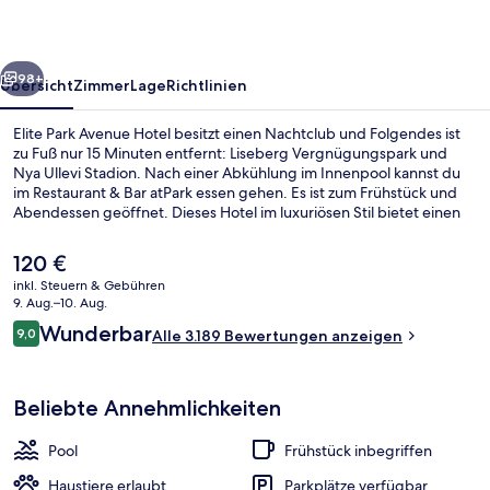
rück
Weiter
98+
Übersicht
Zimmer
Lage
Richtlinien
Elite Park Avenue Hotel besitzt einen Nachtclub und Folgendes ist
zu Fuß nur 15 Minuten entfernt: Liseberg Vergnügungspark und
Nya Ullevi Stadion. Nach einer Abkühlung im Innenpool kannst du
im Restaurant & Bar atPark essen gehen. Es ist zum Frühstück und
Abendessen geöffnet. Dieses Hotel im luxuriösen Stil bietet einen
Fitnessbereich und eine Loungebar. Andere Reisende haben viel
Gutes über das hilfsbereite Personal zu berichten. Die öffentlichen
Der
120 €
Verkehrsmittel sind nur einen kurzen Fußmarsch entfernt: Zur
aktuelle
inkl. Steuern & Gebühren
Straßenbahnhaltestelle Valand sind es 3 Minuten und zur
Preis
9. Aug.–10. Aug.
Straßenbahnhaltestelle Berzeliigatan 4 Minuten.
Tägliches inbegriffenes Frühstücksbuf
beträgt
Bewertungen
Wunderbar
9,0
Alle 3.189 Bewertungen anzeigen
120 €.
9,0 von 10.
Beliebte Annehmlichkeiten
Pool
Frühstück inbegriffen
Haustiere erlaubt
Parkplätze verfügbar