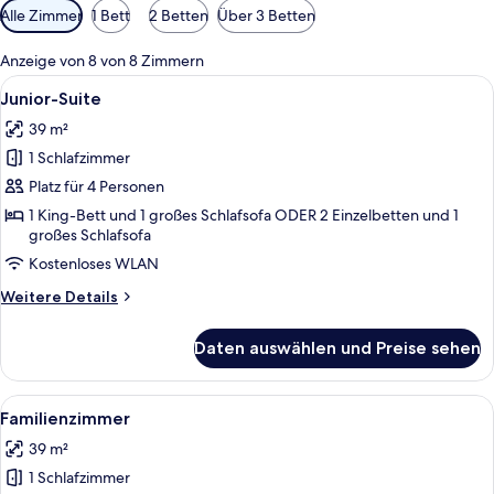
Verfügbare
Alle Zimmer
1 Bett
2 Betten
Über 3 Betten
Filter
für
Anzeige von 8 von 8 Zimmern
Zimmer
Alle
Ein ordentlich eingerichtetes Hotelzi
6
Junior-Suite
Fotos
39 m²
für
1 Schlafzimmer
Junior-
Suite
Platz für 4 Personen
anzeigen
1 King-Bett und 1 großes Schlafsofa ODER 2 Einzelbetten und 1
großes Schlafsofa
Kostenloses WLAN
Weitere
Weitere Details
Details
für
Daten auswählen und Preise sehen
Junior-
Suite
Alle
Ein Hotelzimmer mit einem Bett, einem
5
Familienzimmer
Fotos
39 m²
für
1 Schlafzimmer
Familienzimmer