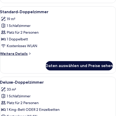
Alle
Ein Hotelzimmer mit einem großen Bett
5
Standard-Doppelzimmer
Fotos
19 m²
für
1 Schlafzimmer
Standard-
Doppelzimmer
Platz für 2 Personen
anzeigen
1 Doppelbett
Kostenloses WLAN
Weitere
Weitere Details
Details
für
Daten auswählen und Preise sehen
Standard-
Doppelzimmer
Alle
Ein Hotelzimmer mit einem Himmelbet
4
Deluxe-Doppelzimmer
Fotos
33 m²
für
1 Schlafzimmer
Deluxe-
Doppelzimmer
Platz für 2 Personen
anzeigen
1 King-Bett ODER 2 Einzelbetten