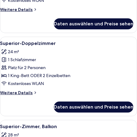
Kostenloses WLAN
Weitere
Weitere Details
Details
für
Daten auswählen und Preise sehen
Deluxe-
Doppelzimmer
Alle
Ein Hotelzimmer mit einem Bett, einem
5
Superior-Doppelzimmer
Fotos
24 m²
für
1 Schlafzimmer
Superior-
Doppelzimmer
Platz für 2 Personen
anzeigen
1 King-Bett ODER 2 Einzelbetten
Kostenloses WLAN
Weitere
Weitere Details
Details
für
Daten auswählen und Preise sehen
Superior-
Doppelzimmer
Alle
Ein Hotelzimmer mit einem Bett, zwei 
5
Superior-Zimmer, Balkon
Fotos
28 m²