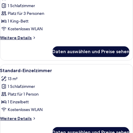
für
1 Schlafzimmer
Superior-
Zimmer,
Platz für 3 Personen
Balkon
1 King-Bett
anzeigen
Kostenloses WLAN
Weitere
Weitere Details
Details
für
Daten auswählen und Preise sehen
Superior-
Zimmer,
Balkon
Alle
Ein Hotelzimmer mit einem Bett, eine
7
Standard-Einzelzimmer
Fotos
13 m²
für
1 Schlafzimmer
Standard-
Einzelzimmer
Platz für 1 Person
anzeigen
1 Einzelbett
Kostenloses WLAN
Weitere
Weitere Details
Details
für
Daten auswählen und Preise sehen