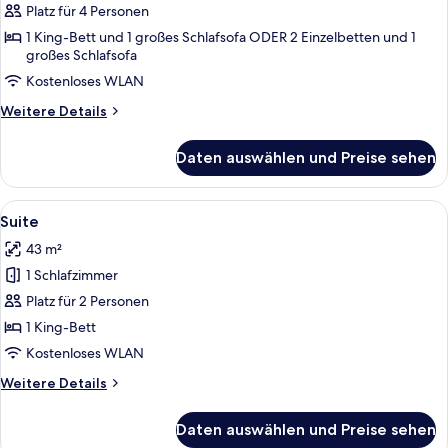
anzeigen
Platz für 4 Personen
1 King-Bett und 1 großes Schlafsofa ODER 2 Einzelbetten und 1
großes Schlafsofa
Kostenloses WLAN
Weitere
Weitere Details
Details
für
Daten auswählen und Preise sehen
Familienzimmer
Alle
Suite | Minibar, Zimmersafe, Schreibti
14
Suite
Fotos
43 m²
für
1 Schlafzimmer
Suite
anzeigen
Platz für 2 Personen
1 King-Bett
Kostenloses WLAN
Weitere
Weitere Details
Details
für
Daten auswählen und Preise sehen
Suite