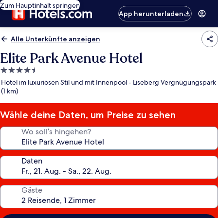
Zum Hauptinhalt springen
App herunterladen
Alle Unterkünfte anzeigen
Elite Park Avenue Hotel
4.5-
Sterne-
Hotel im luxuriösen Stil und mit Innenpool - Liseberg Vergnügungspark
Unterkunft
(1 km)
Wähle deine Daten, um Preise zu sehen
Wo soll’s hingehen?
Daten
Gäste