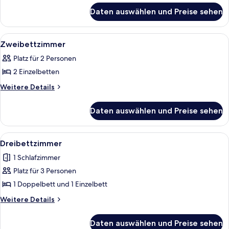
für
Daten auswählen und Preise sehen
Doppelzimmer
Alle
Ein Hotelzimmer mit zwei Betten, eine
5
Zweibettzimmer
Fotos
Platz für 2 Personen
für
2 Einzelbetten
Zweibettzimmer
anzeigen
Weitere
Weitere Details
Details
für
Daten auswählen und Preise sehen
Zweibettzimmer
Alle
Ein Hotelzimmer mit zwei Betten, ei
6
Dreibettzimmer
Fotos
1 Schlafzimmer
für
Platz für 3 Personen
Dreibettzimmer
anzeigen
1 Doppelbett und 1 Einzelbett
Weitere
Weitere Details
Details
für
Daten auswählen und Preise sehen
Dreibettzimmer