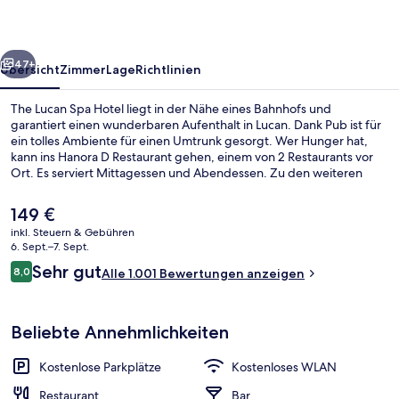
rück
Weiter
47+
Übersicht
Zimmer
Lage
Richtlinien
The Lucan Spa Hotel liegt in der Nähe eines Bahnhofs und
garantiert einen wunderbaren Aufenthalt in Lucan. Dank Pub ist für
ein tolles Ambiente für einen Umtrunk gesorgt. Wer Hunger hat,
kann ins Hanora D Restaurant gehen, einem von 2 Restaurants vor
Ort. Es serviert Mittagessen und Abendessen. Zu den weiteren
Annehmlichkeiten dieses Hotels im edwardianischen Stil gehören
eine Snackbar, eine Terrasse und ein Garten. Das hilfsbereite
Der
149 €
Personal und das Frühstück erhalten tolle Bewertungen von
aktuelle
inkl. Steuern & Gebühren
anderen Reisenden.
Preis
6. Sept.–7. Sept.
Parken ohne Service (kostenlos)
beträgt
Bewertungen
Sehr gut
8,0
Alle 1.001 Bewertungen anzeigen
149 €.
8,0 von 10.
Beliebte Annehmlichkeiten
Kostenlose Parkplätze
Kostenloses WLAN
Restaurant
Bar