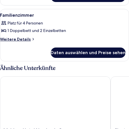
Alle
Ein Hotelzimmer mit drei Betten, ein
4
Familienzimmer
Fotos
Platz für 4 Personen
für
1 Doppelbett und 2 Einzelbetten
Familienzimmer
anzeigen
Weitere
Weitere Details
Details
für
Daten auswählen und Preise sehen
Familienzimmer
Ähnliche Unterkünfte
Maldron Hotel Newlands Cross
Clayton H