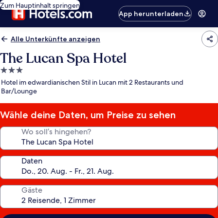
Zum Hauptinhalt springen
App herunterladen
Alle Unterkünfte anzeigen
The Lucan Spa Hotel
3.0-
Sterne-
Hotel im edwardianischen Stil in Lucan mit 2 Restaurants und
Unterkunft
Bar/Lounge
Wähle deine Daten, um Preise zu sehen
Wo soll’s hingehen?
Daten
Gäste