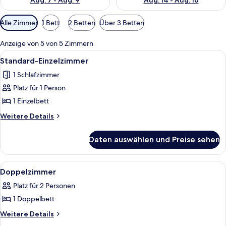
Aug. 7 - Aug. 9
Aug. 14 - Aug. 16
Verfügbare
Alle Zimmer
1 Bett
2 Betten
Über 3 Betten
Filter
für
Anzeige von 5 von 5 Zimmern
Zimmer
Alle
Ein Hotelzimmer mit Bett, Schreibtisc
5
Standard-Einzelzimmer
Fotos
1 Schlafzimmer
für
Platz für 1 Person
Standard-
Einzelzimmer
1 Einzelbett
anzeigen
Weitere
Weitere Details
Details
für
Daten auswählen und Preise sehen
Standard-
Einzelzimmer
Alle
Ein Hotelzimmer mit einem großen Be
6
Doppelzimmer
Fotos
Platz für 2 Personen
für
1 Doppelbett
Doppelzimmer
anzeigen
Weitere
Weitere Details
Details