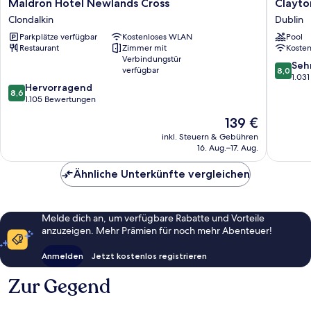
Maldron
Clayton
Maldron Hotel Newlands Cross
Clayto
Hotel
Hotel
Clondalkin
Dublin
Newlands
Liffey
Parkplätze verfügbar
Kostenloses WLAN
Pool
Cross
Valley
Restaurant
Zimmer mit
Koste
Clondalkin
Dublin
Verbindungstür
8.0
Seh
verfügbar
8,0
von
1.03
8.6
Hervorragend
10,
8,6
von
1.105 Bewertungen
Sehr
10,
gut,
Der
139 €
Hervorragend,
1.031
Preis
1.105
inkl. Steuern & Gebühren
Bewert
beträgt
16. Aug.–17. Aug.
Bewertungen
139 €
Ähnliche Unterkünfte vergleichen
Melde dich an, um verfügbare Rabatte und Vorteile
anzuzeigen. Mehr Prämien für noch mehr Abenteuer!
Anmelden
Jetzt kostenlos registrieren
Zur Gegend