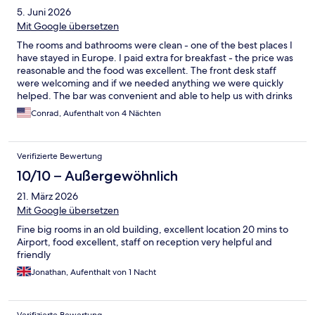
5. Juni 2026
Mit Google übersetzen
The rooms and bathrooms were clean - one of the best places I
have stayed in Europe. I paid extra for breakfast - the price was
reasonable and the food was excellent. The front desk staff
were welcoming and if we needed anything we were quickly
helped. The bar was convenient and able to help us with drinks
or water. I would stay here again - great hotel!
Conrad, Aufenthalt von 4 Nächten
Verifizierte Bewertung
10/10 – Außergewöhnlich
21. März 2026
Mit Google übersetzen
Fine big rooms in an old building, excellent location 20 mins to
Airport, food excellent, staff on reception very helpful and
friendly
Jonathan, Aufenthalt von 1 Nacht