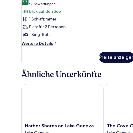
Seeseite
für
9,2
9,2 von 10
(52
52 Bewertungen
Deluxe-
Bewertungen)
Blick auf den See
Zimmer,
1 Schlafzimmer
1 King-
Platz für 2 Personen
Bett,
1 King-Bett
Seeseite
anzeigen
Weitere
Weitere Details
Details
für
Preise anzeige
Deluxe-
Zimmer,
1 King-
Ähnliche Unterkünfte
Bett,
Seeseite
Harbor Shores on Lake Geneva
The Cove Of 
Harbor
The
Harbor Shores on Lake Geneva
The Cove O
Shores
Cove
Lake Geneva
Lake Geneva