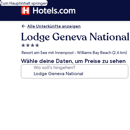
Zum Hauptinhalt springen
Alle Unterkünfte anzeigen
Lodge Geneva National
4.0-
Sterne-
Resort am See mit Innenpool - Williams Bay Beach (2,6 km)
Unterkunft
Wähle deine Daten, um Preise zu sehen
Wo soll’s hingehen?
Fotogalerie
von
Lodge
Geneva
National