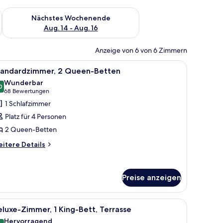
es Wochenende, Aug. 7 - Aug. 9.
Überprüfe die Verfügbarkeit für nächstes Wochenende, Aug. 1
Nächstes Wochenende
Aug. 14 - Aug. 16
Anzeige von 6 von 6 Zimmern
 auf Grünflächen.
oßen Bett, einem Holz-Kopfteil, Nachttischen, einem Schreibtisch, einem Stu
le
Pillowtop-Betten, Zimmersafe, Schreibtisch, 
4
tandardzimmer, 2 Queen-Betten
otos
Wunderbar
ür
0
9,0 von 10
(68
68 Bewertungen
tandardzimmer,
Bewertungen)
1 Schlafzimmer
 Queen-
Platz für 4 Personen
etten
2 Queen-Betten
nzeigen
itere
itere Details
tails
r
andardzimmer,
Preise anzeigen
Queen-
tten
inem Stuhl, einem Fernseher und Blick ins Freie.
tisch, Bügeleisen/Bügelbrett
le
Ein modernes Hotelzimmer mit einem großen Be
5
luxe-Zimmer, 1 King-Bett, Terrasse
otos
Hervorragend