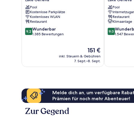
on
Of
Pool
Pool
Lake
Lake
Kostenlose Parkplätze
Internetzuga
Geneva
Geneva
Kostenloses WLAN
Restaurant
Lake
Lake
Restaurant
Klimaanlage
Geneva
Geneva
9.2
9.0
Wunderbar
Wunderb
9,2
9,0
von
von
1.385 Bewertungen
1.547 Bewe
10,
10,
Wunderbar,
Wunderbar,
Der
151 €
1.385
1.547
Preis
Bewertungen
Bewertungen
inkl. Steuern & Gebühren
beträgt
7. Sept.–8. Sept.
151 €
Melde dich an, um verfügbare Rabat
Prämien für noch mehr Abenteuer!
Zur Gegend