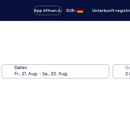
•
App öffnen
EUR
Unterkunft registr
Daten
G