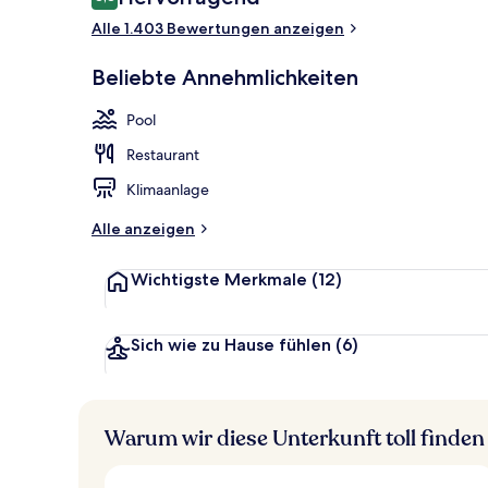
8,8 von 10.
Alle 1.403 Bewertungen anzeigen
Ausblick vo
Beliebte Annehmlichkeiten
Pool
Restaurant
Klimaanlage
Alle anzeigen
Wichtigste Merkmale
(12)
Sich wie zu Hause fühlen
(6)
Warum wir diese Unterkunft toll finden