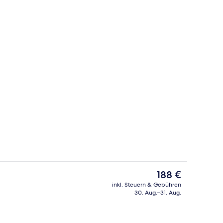
Terrasse/Patio
Der
188 €
aktuelle
inkl. Steuern & Gebühren
Preis
30. Aug.–31. Aug.
gkeit
Golf
beträgt
188 €.