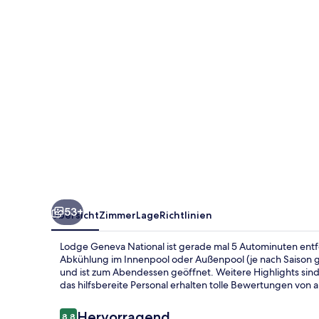
53+
Übersicht
Zimmer
Lage
Richtlinien
Lodge Geneva National ist gerade mal 5 Autominuten entf
Abkühlung im Innenpool oder Außenpool (je nach Saison geö
und ist zum Abendessen geöffnet. Weitere Highlights sind
das hilfsbereite Personal erhalten tolle Bewertungen von
Bewertungen
Hervorragend
8,8