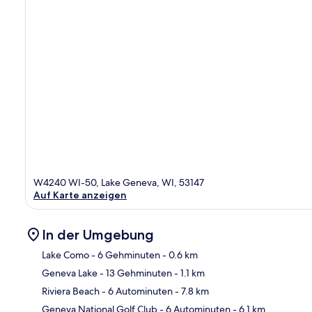
W4240 WI-50, Lake Geneva, WI, 53147
Auf Karte anzeigen
In der Umgebung
Lake Como
- 6 Gehminuten
- 0.6 km
Geneva Lake
- 13 Gehminuten
- 1.1 km
Kar
Riviera Beach
- 6 Autominuten
- 7.8 km
Geneva National Golf Club
- 6 Autominuten
- 6.1 km