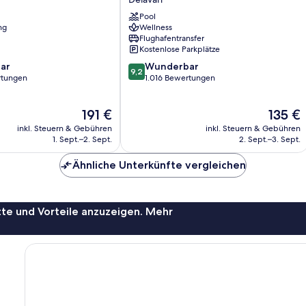
Resort
Pool
Delavan
ng
Wellness
Flughafentransfer
Kostenlose Parkplätze
9.2
ar
Wunderbar
9,2
von
rtungen
1.016 Bewertungen
10,
Wunderbar,
Der
Der
191 €
135 €
1.016
Preis
Preis
Bewertungen
inkl. Steuern & Gebühren
inkl. Steuern & Gebühren
beträgt
beträgt
1. Sept.–2. Sept.
2. Sept.–3. Sept.
191 €
135 €
Ähnliche Unterkünfte vergleichen
te und Vorteile anzuzeigen. Mehr