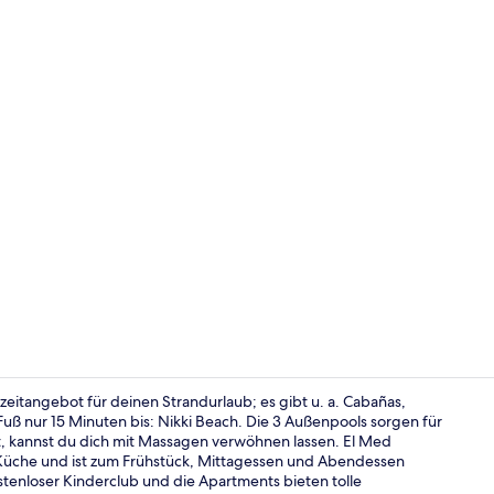
Influencer-V
eizeitangebot für deinen Strandurlaub; es gibt u. a. Cabañas,
ß nur 15 Minuten bis: Nikki Beach. Die 3 Außenpools sorgen für
, kannst du dich mit Massagen verwöhnen lassen. El Med
Lobby
le Küche und ist zum Frühstück, Mittagessen und Abendessen
stenloser Kinderclub und die Apartments bieten tolle