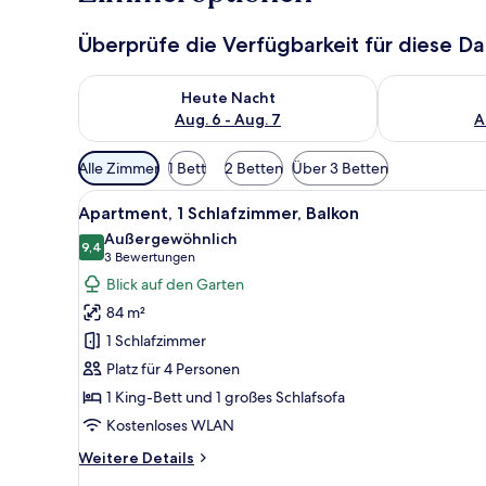
Überprüfe die Verfügbarkeit für diese D
Überprüfe die Verfügbarkeit für heute Nacht, Aug. 6
Überprüfe die
Heute Nacht
Aug. 6 - Aug. 7
A
Verfügbare
Alle Zimmer
1 Bett
2 Betten
Über 3 Betten
Filter
Alle
Ein Wohnzimmer mit Fernseher,
für
7
Apartment, 1 Schlafzimmer, Balkon
Fotos
Zimmer
Außergewöhnlich
für
9,4
9,4 von 10
(3
3 Bewertungen
Apartment,
Bewertungen)
Blick auf den Garten
1
84 m²
Schlafzimmer,
1 Schlafzimmer
Balkon
Platz für 4 Personen
anzeigen
1 King-Bett und 1 großes Schlafsofa
Kostenloses WLAN
Weitere
Weitere Details
Details