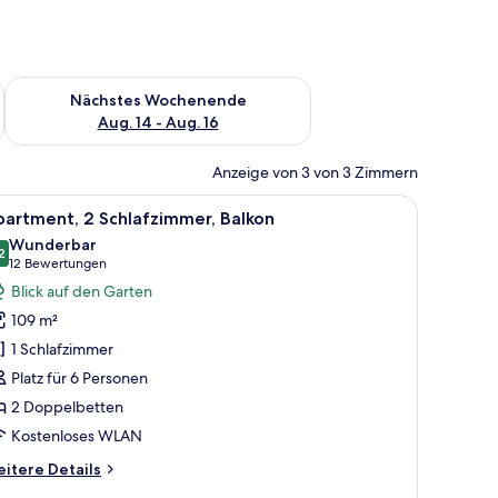
es Wochenende, Aug. 7 - Aug. 9.
Überprüfe die Verfügbarkeit für nächstes Wochenende, Aug. 1
Nächstes Wochenende
Aug. 14 - Aug. 16
Anzeige von 3 von 3 Zimmern
 Sesseln, einem Couchtisch und einem Fernseher.
le
Ein modernes Wohnzimmer mit Esstisch, Stüh
12
artment, 2 Schlafzimmer, Balkon
otos
Wunderbar
ür
2
9,2 von 10
(12
12 Bewertungen
partment,
Bewertungen)
Blick auf den Garten
 Schlafzimmer,
109 m²
alkon
1 Schlafzimmer
nzeigen
Platz für 6 Personen
2 Doppelbetten
Kostenloses WLAN
itere
itere Details
tails