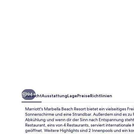
Resort
94+
Übersicht
Ausstattung
Lage
Preise
Richtlinien
Marriott's Marbella Beach Resort bietet ein vielseitiges Fr
Sonnenschirme und eine Strandbar. Außerdem sind es zu Fu
Abkühlung und wenn dir der Sinn nach Entspannung steht
Restaurant, eins von 4 Restaurants, serviert internationa
geöffnet. Weitere Highlights sind 2 Innenpools und ein ko