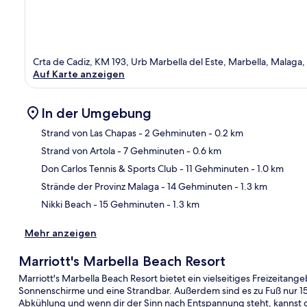
Crta de Cadiz, KM 193, Urb Marbella del Este, Marbella, Malaga
Auf Karte anzeigen
In der Umgebung
Strand von Las Chapas
- 2 Gehminuten
- 0.2 km
Strand von Artola
- 7 Gehminuten
- 0.6 km
Kar
Don Carlos Tennis & Sports Club
- 11 Gehminuten
- 1.0 km
Strände der Provinz Malaga
- 14 Gehminuten
- 1.3 km
Nikki Beach
- 15 Gehminuten
- 1.3 km
Mehr anzeigen
Marriott's Marbella Beach Resort
Marriott's Marbella Beach Resort bietet ein vielseitiges Freizeitange
Sonnenschirme und eine Strandbar. Außerdem sind es zu Fuß nur 15
Abkühlung und wenn dir der Sinn nach Entspannung steht, kannst 