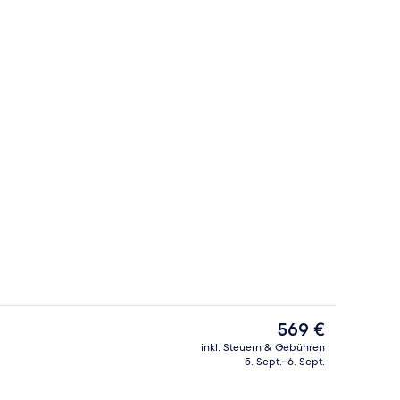
Am Strand, Cabañas (gegen Gebühr), 
ideo, eingereicht von Yudina
Der
569 €
aktuelle
inkl. Steuern & Gebühren
Preis
5. Sept.–6. Sept.
Außenbereich
beträgt
569 €.