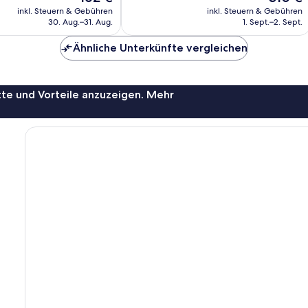
Preis
Preis
Bewertungen
inkl. Steuern & Gebühren
inkl. Steuern & Gebühren
beträgt
beträgt
30. Aug.–31. Aug.
1. Sept.–2. Sept.
162 €
310 €
Ähnliche Unterkünfte vergleichen
te und Vorteile anzuzeigen. Mehr