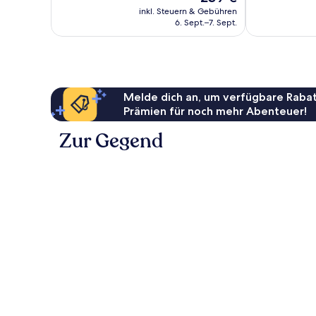
Preis
Bewertungen
Bewertungen
inkl. Steuern & Gebühren
beträgt
6. Sept.–7. Sept.
239 €
Melde dich an, um verfügbare Rabat
Prämien für noch mehr Abenteuer!
Zur Gegend