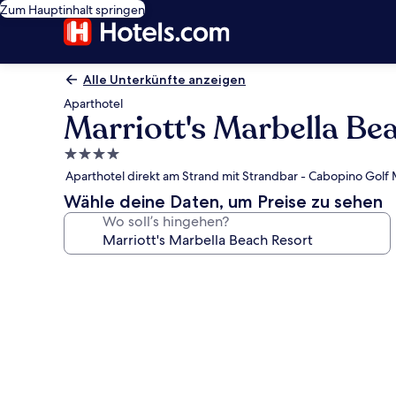
Zum Hauptinhalt springen
Alle Unterkünfte anzeigen
Aparthotel
Marriott's Marbella Be
4.0-
Sterne-
Aparthotel direkt am Strand mit Strandbar - Cabopino Golf 
Unterkunft
Wähle deine Daten, um Preise zu sehen
Wo soll’s hingehen?
Fotogalerie
von
Marriott's
Marbella
Beach