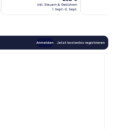
Preis
1.153
218
inkl. Steuern & Gebühren
inkl. S
beträgt
1. Sept.–2. Sept.
Bewertungen
Bewertungen
252 €
Anmelden
Jetzt kostenlos registrieren