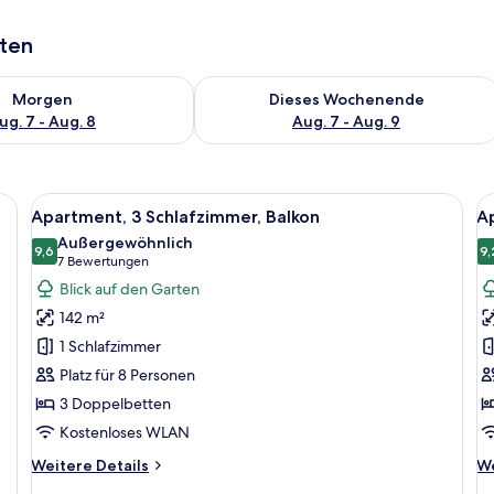
aten
 - Aug. 7.
 Verfügbarkeit für morgen, Aug. 7 - Aug. 8.
Überprüfe die Verfügbarkeit für dies
Morgen
Dieses Wochenende
ug. 7 - Aug. 8
Aug. 7 - Aug. 9
 einer Couch, Sesseln, einem Esstisch und Kunstwerken.
Alle
Ein Wohnzimmer mit einer Couch, zwei
Al
12
Apartment, 3 Schlafzimmer, Balkon
Ap
Fotos
F
Außergewöhnlich
für
9,6
f
9,
9,6 von 10
(7
7 Bewertungen
Apartment,
A
Bewertungen)
Blick auf den Garten
3 Schlafzimmer,
2
142 m²
Balkon
B
1 Schlafzimmer
anzeigen
a
Platz für 8 Personen
3 Doppelbetten
Kostenloses WLAN
Weitere
We
Weitere Details
We
Details
De