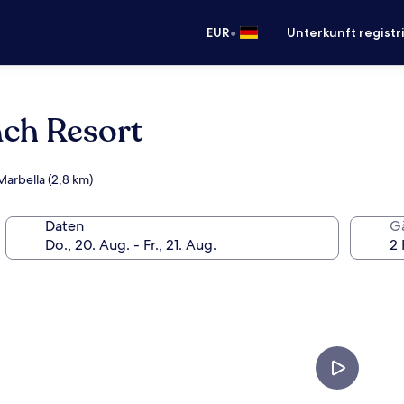
•
EUR
Unterkunft registr
ach Resort
Marbella (2,8 km)
Daten
G