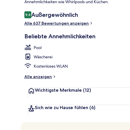
Annehmlichkeiten wie Whirlpools und Küchen.
Bewertungen
Außergewöhnlich
9,4
9,4 von 10.
Alle 637 Bewertungen anzeigen
2 Innenpools
Beliebte Annehmlichkeiten
Pool
Wäscherei
Kostenloses WLAN
Alle anzeigen
Wichtigste Merkmale
(12)
Sich wie zu Hause fühlen
(6)