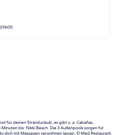
, 29600
te
bot für deinen Strandurlaub; es gibt u. a. Cabañas,
 Minuten bis: Nikki Beach. Die 3 Außenpools sorgen für
du dich mit Massagen verwöhnen lassen. El Med Restaurant,