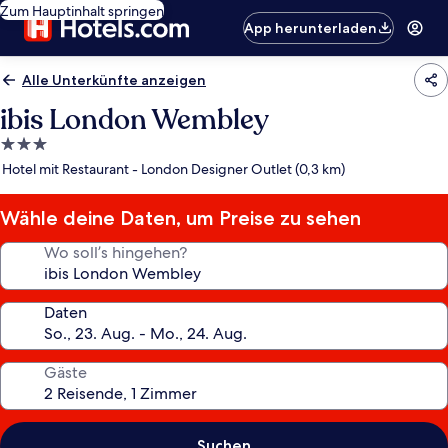
Zum Hauptinhalt springen
App herunterladen
Alle Unterkünfte anzeigen
ibis London Wembley
3.0-
Sterne-
Hotel mit Restaurant - London Designer Outlet (0,3 km)
Unterkunft
Wähle deine Daten, um Preise zu sehen
Wo soll’s hingehen?
Daten
Gäste
Suchen