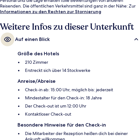
Personal und die Lage erhalten tolle Bewertungen von anderen
Reisenden. Die öffentlichen Verkehrsmittel sind ganz in der Nähe: Zur
U-Bahn (U-Bahn-Station Wembley Park) sind es nur 14 Gehminuten.
Informationen zu den Rechten zur Stornierung
Weitere Infos zu dieser Unterkunft
Auf einen Blick
Größe des Hotels
210 Zimmer
Erstreckt sich über 14 Stockwerke
Anreise/Abreise
Check-in ab: 15:00 Uhr, möglich bis: jederzeit
Mindestalter für den Check-in: 18 Jahre
Der Check-out ist um 12:00 Uhr
Kontaktloser Check-out
Besondere Hinweise für den Check-in
Die Mitarbeiter der Rezeption heißen dich bei deiner
Ankunft willkommen.