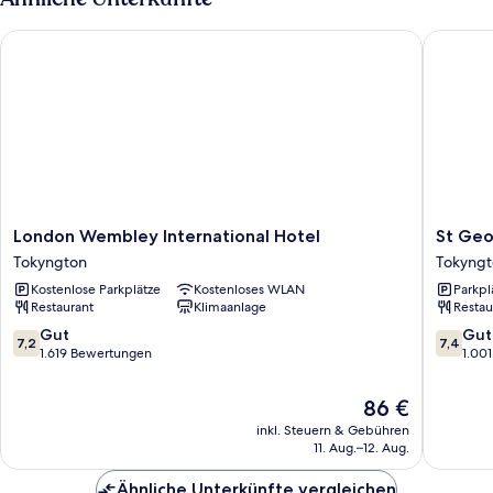
London Wembley International Hotel
St Geor
London
St
London Wembley International Hotel
St Ge
Wembley
George
Tokyngton
Tokyng
International
Hotel
Kostenlose Parkplätze
Kostenloses WLAN
Parkpl
Hotel
Wemble
Restaurant
Klimaanlage
Restau
Tokyngton
Tokyngt
7.2
7.4
Gut
Gut
7,2
7,4
von
von
1.619 Bewertungen
1.00
10,
10,
Gut,
Gut,
Der
86 €
1.619
1.001
Preis
inkl. Steuern & Gebühren
Bewertungen
Bewert
beträgt
11. Aug.–12. Aug.
86 €
Ähnliche Unterkünfte vergleichen