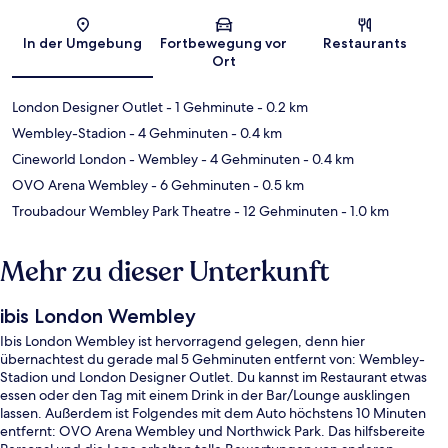
Karte
In der Umgebung
Fortbewegung vor
Restaurants
Ort
London Designer Outlet
- 1 Gehminute
- 0.2 km
Wembley-Stadion
- 4 Gehminuten
- 0.4 km
Cineworld London - Wembley
- 4 Gehminuten
- 0.4 km
OVO Arena Wembley
- 6 Gehminuten
- 0.5 km
Troubadour Wembley Park Theatre
- 12 Gehminuten
- 1.0 km
Mehr zu dieser Unterkunft
ibis London Wembley
Ibis London Wembley ist hervorragend gelegen, denn hier
übernachtest du gerade mal 5 Gehminuten entfernt von: Wembley-
Stadion und London Designer Outlet. Du kannst im Restaurant etwas
essen oder den Tag mit einem Drink in der Bar/Lounge ausklingen
lassen. Außerdem ist Folgendes mit dem Auto höchstens 10 Minuten
entfernt: OVO Arena Wembley und Northwick Park. Das hilfsbereite