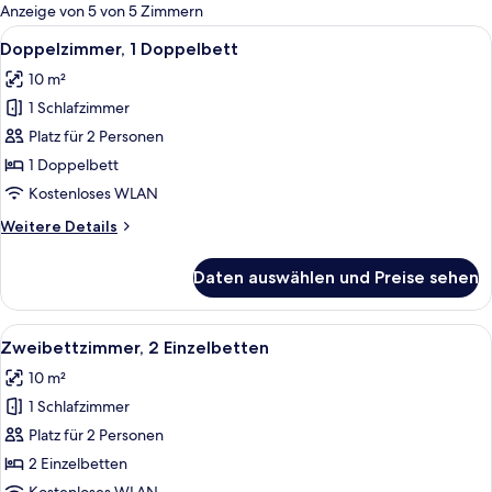
für
Anzeige von 5 von 5 Zimmern
Zimmer
Alle
Ein Hotelzimmer mit einem großen Bett
8
Doppelzimmer, 1 Doppelbett
Fotos
10 m²
für
1 Schlafzimmer
Doppelzimmer,
1
Platz für 2 Personen
Doppelbett
1 Doppelbett
anzeigen
Kostenloses WLAN
Weitere
Weitere Details
Details
für
Daten auswählen und Preise sehen
Doppelzimmer,
1
Doppelbett
Alle
Allergikerbettwaren, Schreibtisch, V
7
Zweibettzimmer, 2 Einzelbetten
Fotos
10 m²
für
1 Schlafzimmer
Zweibettzimmer,
2 Einzelbetten
Platz für 2 Personen
anzeigen
2 Einzelbetten