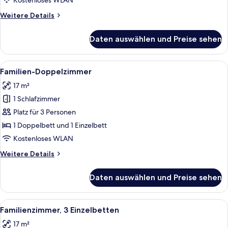
Kostenloses WLAN
Weitere
Weitere Details
Details
für
Daten auswählen und Preise sehen
Zweibettzimmer,
2 Einzelbetten
Alle
Allergikerbettwaren, Schreibtisch, V
6
Familien-Doppelzimmer
Fotos
17 m²
für
1 Schlafzimmer
Familien-
Doppelzimmer
Platz für 3 Personen
anzeigen
1 Doppelbett und 1 Einzelbett
Kostenloses WLAN
Weitere
Weitere Details
Details
für
Daten auswählen und Preise sehen
Familien-
Doppelzimmer
Alle
Allergikerbettwaren, Schreibtisch, V
4
Familienzimmer, 3 Einzelbetten
Fotos
17 m²
für