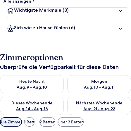
Alle anzeigen
Wichtigste Merkmale
(8)
Sich wie zu Hause fühlen
(6)
Zimmeroptionen
Überprüfe die Verfügbarkeit für diese Daten
Überprüfe die Verfügbarkeit für heute Nacht, Aug. 9 - Aug. 10
Überprüfe die Verfügbarkeit fü
Heute Nacht
Morgen
Aug. 9 - Aug. 10
Aug. 10 - Aug. 11
Überprüfe die Verfügbarkeit für dieses Wochenende, Aug. 14 -
Überprüfe die Verfügbarkeit f
Dieses Wochenende
Nächstes Wochenende
Aug. 14 - Aug. 16
Aug. 21 - Aug. 23
Verfügbare
Alle Zimmer
1 Bett
2 Betten
Über 3 Betten
Filter