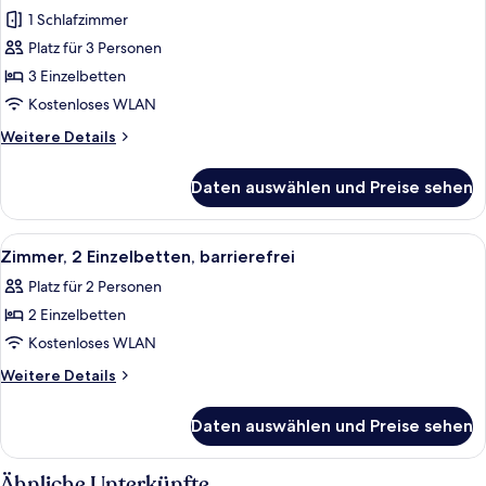
1 Schlafzimmer
Familienzimmer,
3 Einzelbetten
Platz für 3 Personen
anzeigen
3 Einzelbetten
Kostenloses WLAN
Weitere
Weitere Details
Details
für
Daten auswählen und Preise sehen
Familienzimmer,
3 Einzelbetten
Alle
Ein Hotelzimmer mit zwei Betten, eine
6
Zimmer, 2 Einzelbetten, barrierefrei
Fotos
Platz für 2 Personen
für
2 Einzelbetten
Zimmer,
2 Einzelbetten,
Kostenloses WLAN
barrierefrei
Weitere
Weitere Details
anzeigen
Details
für
Daten auswählen und Preise sehen
Zimmer,
2 Einzelbetten,
barrierefrei
Ähnliche Unterkünfte