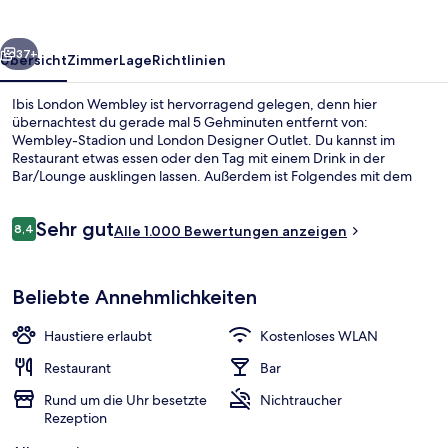
rück
Weiter
37+
Übersicht
Zimmer
Lage
Richtlinien
Ibis London Wembley ist hervorragend gelegen, denn hier
übernachtest du gerade mal 5 Gehminuten entfernt von:
Wembley-Stadion und London Designer Outlet. Du kannst im
Restaurant etwas essen oder den Tag mit einem Drink in der
Bar/Lounge ausklingen lassen. Außerdem ist Folgendes mit dem
Auto höchstens 10 Minuten entfernt: OVO Arena Wembley und
Northwick Park. Das hilfsbereite Personal und die Lage erhalten tolle
Bewertungen
Sehr gut
Bewertungen von anderen Reisenden. Die öffentlichen
8,4
Alle 1.000 Bewertungen anzeigen
8,4 von 10.
Verkehrsmittel sind ganz in der Nähe: Zur U-Bahn (U-Bahn-Station
Wembley Park) sind es nur 14 Gehminuten.
Bar (in der Unterkunft)
Beliebte Annehmlichkeiten
Haustiere erlaubt
Kostenloses WLAN
Restaurant
Bar
Rund um die Uhr besetzte
Nichtraucher
Rezeption