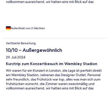
vollkommen ausreichend, wir hatten eins mit Blick auf das
Wembley Stadion und was man noch hervorheben muss, ist,
dass wir morgens schon angereist sind und wir gleich unser
Zimmer bekamen, sehr toller Service!!!
Aufenthalt von 2 Nächten
Verifizierte Bewertung
10/10 – Außergewöhnlich
29. Juli 2024
Kurztrip zum Konzertbesuch im Wembley Stadion
Wir waren für ein Konzert in London, die Lage ist perfekt direkt
am Wembley Stadion, nebenan das Designer Outlet, Personal
sehr freundlich, das Frühstück war top, alles was man sich zum
frühstücken wünscht, die Zimmer waren zweckmäßig und
vollkommen ausreichend, wir hatten eins mit Blick auf das
Wembley Stadion und was man noch hervorheben muss, ist,
dass wir morgens um 11Uhr schon angereist sind und wir gleich
unser Zimmer bekamen, sehr toller Service!!!