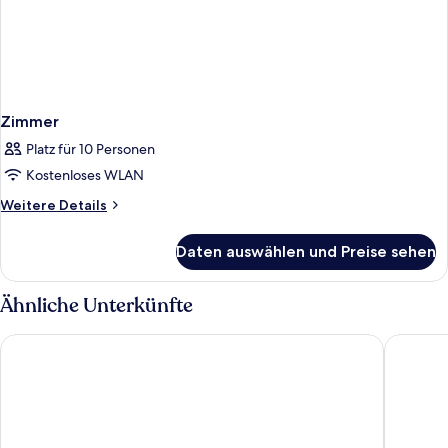
Zimmer
Platz für 10 Personen
Kostenloses WLAN
Weitere
Weitere Details
Details
für
Daten auswählen und Preise sehen
Zimmer
Ähnliche Unterkünfte
Rose Rayhaan by Rotana
Dusit Th