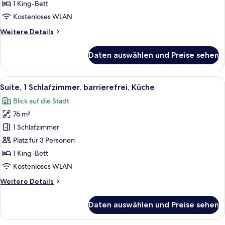
Küche
1 King-Bett
anzeigen
Kostenloses WLAN
Weitere
Weitere Details
Details
für
Daten auswählen und Preise sehen
Suite,
1
Schlafzimmer,
Alle
Ein modernes Hotelzimmer mit einem gr
9
Küche
Suite, 1 Schlafzimmer, barrierefrei, Küche
Fotos
Blick auf die Stadt
für
76 m²
Suite,
1
1 Schlafzimmer
Schlafzimmer,
Platz für 3 Personen
barrierefrei,
1 King-Bett
Küche
Kostenloses WLAN
anzeigen
Weitere
Weitere Details
Details
für
Daten auswählen und Preise sehen
Suite,
1