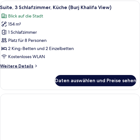
Schlafzimmer,
Alle
Ein modernes Hotelzimmer mit einem gr
9
barrierefrei,
Suite, 3 Schlafzimmer, Küche (Burj Khalifa View)
Fotos
Küche
Blick auf die Stadt
für
154 m²
Suite,
3 Schlafzimmer,
1 Schlafzimmer
Küche
Platz für 8 Personen
(Burj
2 King-Betten und 2 Einzelbetten
Khalifa
Kostenloses WLAN
View)
Weitere
Weitere Details
anzeigen
Details
für
Daten auswählen und Preise sehen
Suite,
3 Schlafzimmer,
Küche
(Burj
Khalifa
View)