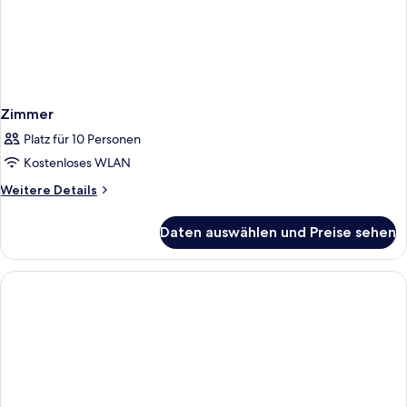
Zimmer
Platz für 10 Personen
Kostenloses WLAN
Weitere
Weitere Details
Details
für
Daten auswählen und Preise sehen
Zimmer