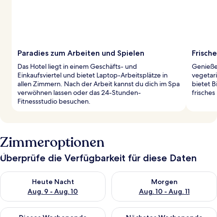
Paradies zum Arbeiten und Spielen
Frisch
Das Hotel liegt in einem Geschäfts- und
Genieße
Einkaufsviertel und bietet Laptop-Arbeitsplätze in
vegetar
allen Zimmern. Nach der Arbeit kannst du dich im Spa
bietet B
verwöhnen lassen oder das 24-Stunden-
frisches
Fitnessstudio besuchen.
Zimmeroptionen
Überprüfe die Verfügbarkeit für diese Daten
Überprüfe die Verfügbarkeit für heute Nacht, Aug. 9 - Aug. 10
Überprüfe die Verfügbarkeit fü
Heute Nacht
Morgen
Aug. 9 - Aug. 10
Aug. 10 - Aug. 11
Überprüfe die Verfügbarkeit für dieses Wochenende, Aug. 14 -
Überprüfe die Verfügbarkeit f