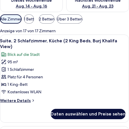
Dieses Wochenende
Nächstes Wochenende
Aug. 14 - Aug. 16
Aug. 21 - Aug. 23
Verfügbare
Alle Zimmer
1 Bett
2 Betten
Über 3 Betten
Filter
für
Anzeige von 17 von 17 Zimmern
Zimmer
Alle
Eine moderne Küche mit Geschirrspül
11
Suite, 2 Schlafzimmer, Küche (2 King Beds, Burj Khalifa
Fotos
View)
für
Blick auf die Stadt
Suite,
95 m²
2 Schlafzimmer,
1 Schlafzimmer
Küche
(2
Platz für 4 Personen
King
1 King-Bett
Beds,
Kostenloses WLAN
Burj
Weitere
Weitere Details
Khalifa
Details
View)
für
Daten auswählen und Preise sehen
Suite,
anzeigen
2 Schlafzimmer,
Küche
Ein modernes Hotelzimmer mit einem B