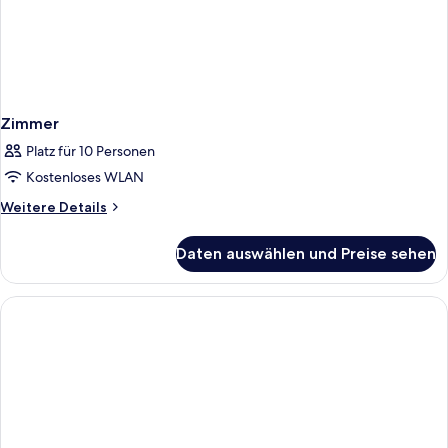
Zimmer
Platz für 10 Personen
Kostenloses WLAN
Weitere
Weitere Details
Details
für
Daten auswählen und Preise sehen
Zimmer