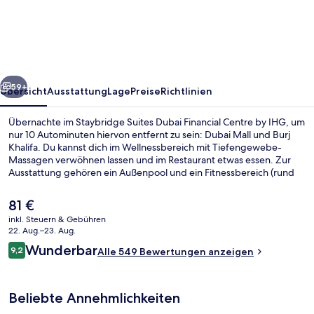
Dubai
Financial
Centre
by
rück
Weiter
IHG
59+
Übersicht
Ausstattung
Lage
Preise
Richtlinien
Übernachte im Staybridge Suites Dubai Financial Centre by IHG, um
nur 10 Autominuten hiervon entfernt zu sein: Dubai Mall und Burj
Khalifa. Du kannst dich im Wellnessbereich mit Tiefengewebe-
Massagen verwöhnen lassen und im Restaurant etwas essen. Zur
Ausstattung gehören ein Außenpool und ein Fitnessbereich (rund
um die Uhr geöffnet); darüber hinaus bieten die Apartments
praktische Annehmlichkeiten wie Waschmaschinen und große
Der
81 €
Kühlschränke/Gefrierfächer. Das hilfsbereite Personal und die
aktuelle
inkl. Steuern & Gebühren
Anbindung an öffentliche Verkehrsmittel erhalten gute
Preis
22. Aug.–23. Aug.
Bewertungen von anderen Reisenden. Die Unterkunft ist nur einen
Außenpool
beträgt
Bewertungen
kurzen Fußmarsch von den öffentlichen Verkehrsmitteln entfernt:
Wunderbar
9,2
Alle 549 Bewertungen anzeigen
81 €.
9,2 von 10.
Zur U-Bahn (U-Bahn-Station Financial Centre) sind es 4 Minuten.
Beliebte Annehmlichkeiten