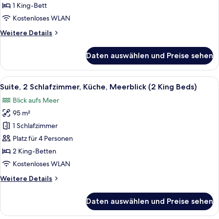
anzeigen
1 King-Bett
Kostenloses WLAN
Weitere
Weitere Details
Details
für
Daten auswählen und Preise sehen
Suite,
3 Schlafzimmer,
Balkon
Alle
Eine moderne Küche mit Geschirrspül
17
Suite, 2 Schlafzimmer, Küche, Meerblick (2 King Beds)
Fotos
Blick aufs Meer
für
95 m²
Suite,
2 Schlafzimmer,
1 Schlafzimmer
Küche,
Platz für 4 Personen
Meerblick
2 King-Betten
(2
Kostenloses WLAN
King
Weitere
Weitere Details
Beds)
Details
anzeigen
für
Daten auswählen und Preise sehen
Suite,
2 Schlafzimmer,