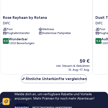
Rose
Dusit
Rose Rayhaan by Rotana
Dusit 
Rayhaan
Thani
DIFC
DIFC
by
Dubai
Pool
Wellness
Pool
Rotana
DIFC
Flughafentransfer
Kostenlose Parkplätze
Flugha
DIFC
9.0
9.4
Wunderbar
Auß
9,0
9,4
von
von
1.003 Bewertungen
1.00
10,
10,
Wunderbar,
Außerge
1.003
1.007
Der
59 €
Bewertungen
Bewert
Preis
inkl. Steuern & Gebühren
beträgt
16. Aug.–17. Aug.
59 €
Ähnliche Unterkünfte vergleichen
Melde dich an, um verfügbare Rabatte und Vorteile
anzuzeigen. Mehr Prämien für noch mehr Abenteuer!
Anmelden
Jetzt kostenlos registrieren