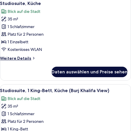
Alle
7
(2
Studiosuite, Küche
Fotos
King
Blick auf die Stadt
Beds,
für
Burj
35 m²
Studiosuite,
Khalifa
Küche
1 Schlafzimmer
View)
anzeigen
Platz für 2 Personen
1 Einzelbett
Kostenloses WLAN
Weitere
Weitere Details
Details
für
Daten auswählen und Preise sehen
Studiosuite,
Küche
Alle
Ein modernes Hotelzimmer mit einem B
6
Studiosuite, 1 King-Bett, Küche (Burj Khalifa View)
Fotos
Blick auf die Stadt
für
35 m²
Studiosuite,
1 King-
1 Schlafzimmer
Bett,
Platz für 2 Personen
Küche
1 King-Bett