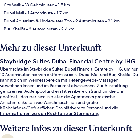
City Walk
- 18 Gehminuten
- 1.5 km
Dubai Mall
- 1 Autominute
- 1.7 km
Dubai Aquarium & Underwater Zoo
- 2 Autominuten
- 2.1 km
Burj Khalifa
- 2 Autominuten
- 2.4 km
Mehr zu dieser Unterkunft
Staybridge Suites Dubai Financial Centre by IHG
Übernachte im Staybridge Suites Dubai Financial Centre by IHG, um nur
10 Autominuten hiervon entfernt zu sein: Dubai Mall und Burj Khalifa. Du
kannst dich im Wellnessbereich mit Tiefengewebe-Massagen
verwöhnen lassen und im Restaurant etwas essen. Zur Ausstattung
gehören ein Außenpool und ein Fitnessbereich (rund um die Uhr
geöffnet); darüber hinaus bieten die Apartments praktische
Annehmlichkeiten wie Waschmaschinen und große
Kühlschränke/Gefrierfächer. Das hilfsbereite Personal und die
Anbindung an öffentliche Verkehrsmittel erhalten gute Bewertungen
Informationen zu den Rechten zur Stornierung
von anderen Reisenden. Die Unterkunft ist nur einen kurzen Fußmarsch
von den öffentlichen Verkehrsmitteln entfernt: Zur U-Bahn (U-Bahn-
Weitere Infos zu dieser Unterkunft
Station Financial Centre) sind es 4 Minuten.