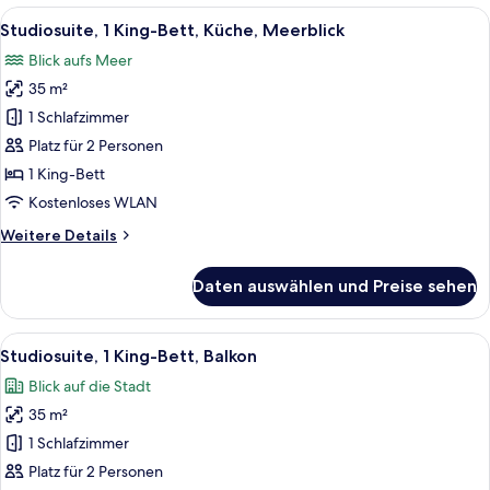
Küche,
Alle
Ein modernes Hotelzimmer mit einem B
7
Meerblick
Studiosuite, 1 King-Bett, Küche, Meerblick
Fotos
(2
Blick aufs Meer
King
für
Beds)
35 m²
Studiosuite,
1 King-
1 Schlafzimmer
Bett,
Platz für 2 Personen
Küche,
1 King-Bett
Meerblick
Kostenloses WLAN
anzeigen
Weitere
Weitere Details
Details
für
Daten auswählen und Preise sehen
Studiosuite,
1 King-
Bett,
Alle
Ein modernes Hotelzimmer mit einem B
7
Küche,
Studiosuite, 1 King-Bett, Balkon
Fotos
Meerblick
Blick auf die Stadt
für
35 m²
Studiosuite,
1 King-
1 Schlafzimmer
Bett,
Platz für 2 Personen