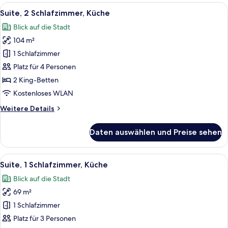
Küche
Alle
Eine moderne Küche mit Geschirrspül
16
(1
Suite, 2 Schlafzimmer, Küche
Fotos
King,
Blick auf die Stadt
2
für
Twin)
104 m²
Suite,
2 Schlafzimmer,
1 Schlafzimmer
Küche
Platz für 4 Personen
anzeigen
2 King-Betten
Kostenloses WLAN
Weitere
Weitere Details
Details
für
Daten auswählen und Preise sehen
Suite,
2 Schlafzimmer,
Küche
Alle
Ein modernes Hotelzimmer mit einem gr
7
Suite, 1 Schlafzimmer, Küche
Fotos
Blick auf die Stadt
für
69 m²
Suite,
1
1 Schlafzimmer
Schlafzimmer,
Platz für 3 Personen