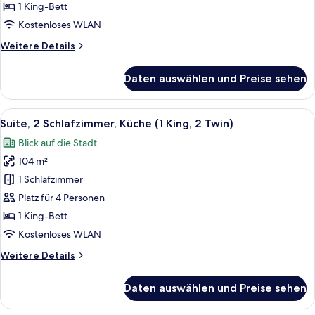
Balkon
1 King-Bett
anzeigen
Kostenloses WLAN
Weitere
Weitere Details
Details
für
Daten auswählen und Preise sehen
Studiosuite,
1 King-
Bett,
Alle
Eine moderne Küche mit Geschirrspül
18
Balkon
Suite, 2 Schlafzimmer, Küche (1 King, 2 Twin)
Fotos
Blick auf die Stadt
für
104 m²
Suite,
2 Schlafzimmer,
1 Schlafzimmer
Küche
Platz für 4 Personen
(1
1 King-Bett
King,
Kostenloses WLAN
2
Weitere
Weitere Details
Twin)
Details
anzeigen
für
Daten auswählen und Preise sehen
Suite,
2 Schlafzimmer,