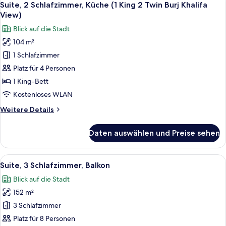
11
Meerblick
Suite, 2 Schlafzimmer, Küche (1 King 2 Twin Burj Khalifa
Fotos
(1
View)
King
für
Blick auf die Stadt
2
Suite,
Twin)
104 m²
2 Schlafzimmer,
1 Schlafzimmer
Küche
(1
Platz für 4 Personen
King
1 King-Bett
2
Kostenloses WLAN
Twin
Weitere
Weitere Details
Burj
Details
Khalifa
für
Daten auswählen und Preise sehen
Suite,
View)
2 Schlafzimmer,
anzeigen
Küche
Alle
Ein Hotelzimmer mit zwei Betten, eine
13
(1
Suite, 3 Schlafzimmer, Balkon
Fotos
King
Blick auf die Stadt
2
für
Twin
152 m²
Suite,
Burj
3 Schlafzimmer,
3 Schlafzimmer
Khalifa
Balkon
View)
Platz für 8 Personen