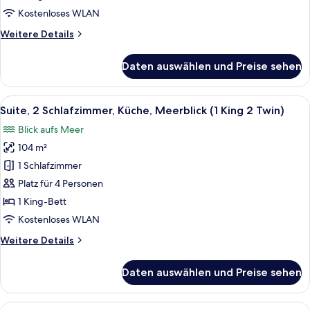
(Burj
Kostenloses WLAN
Khalifa
Weitere
Weitere Details
View)
Details
anzeigen
für
Daten auswählen und Preise sehen
Studiosuite,
1 King-
Bett,
Alle
Ein Hotelzimmer mit zwei Betten, ein
17
Küche
Suite, 2 Schlafzimmer, Küche, Meerblick (1 King 2 Twin)
Fotos
(Burj
Blick aufs Meer
Khalifa
für
View)
104 m²
Suite,
2 Schlafzimmer,
1 Schlafzimmer
Küche,
Platz für 4 Personen
Meerblick
1 King-Bett
(1
Kostenloses WLAN
King
Weitere
Weitere Details
2
Details
Twin)
für
Daten auswählen und Preise sehen
anzeigen
Suite,
2 Schlafzimmer,
Küche,
Alle
Eine moderne Küche mit Geschirrspül