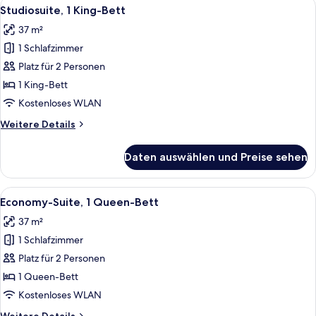
Alle
Ein Hotelzimmer mit einem großen Bet
5
Bett
Studiosuite, 1 King-Bett
Fotos
(Mini)
37 m²
für
1 Schlafzimmer
Studiosuite,
1 King-
Platz für 2 Personen
Bett
1 King-Bett
anzeigen
Kostenloses WLAN
Weitere
Weitere Details
Details
für
Daten auswählen und Preise sehen
Studiosuite,
1 King-
Bett
Alle
Ein Hotelzimmer mit einem großen Be
5
Economy-Suite, 1 Queen-Bett
Fotos
37 m²
für
1 Schlafzimmer
Economy-
Suite,
Platz für 2 Personen
1
1 Queen-Bett
Queen-
Kostenloses WLAN
Bett
Weitere