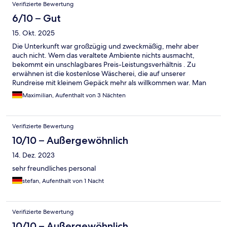
Verifizierte Bewertung
6/10 – Gut
15. Okt. 2025
Die Unterkunft war großzügig und zweckmäßig, mehr aber
auch nicht. Wem das veraltete Ambiente nichts ausmacht,
bekommt ein unschlagbares Preis-Leistungsverhältnis . Zu
erwähnen ist die kostenlose Wäscherei, die auf unserer
Rundreise mit kleinem Gepäck mehr als willkommen war. Man
bekommt auch ein kostenloses Frühstück. Zumindestens der
Maximilian, Aufenthalt von 3 Nächten
Kaffee war sehr gut.
Verifizierte Bewertung
10/10 – Außergewöhnlich
14. Dez. 2023
sehr freundliches personal
stefan, Aufenthalt von 1 Nacht
Verifizierte Bewertung
10/10 – Außergewöhnlich