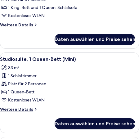
1 King-
1 King-Bett und 1 Queen-Schlafsofa
Bett
Kostenloses WLAN
und
Weitere
Weitere Details
Schlafsofa
Details
anzeigen
für
Daten auswählen und Preise sehen
Executive-
Studiosuite,
1 King-
Alle
Ein Hotelzimmer mit einem großen Bet
5
Bett
Studiosuite, 1 Queen-Bett (Mini)
Fotos
und
33 m²
Schlafsofa
für
1 Schlafzimmer
Studiosuite,
1
Platz für 2 Personen
Queen-
1 Queen-Bett
Bett
Kostenloses WLAN
(Mini)
Weitere
Weitere Details
anzeigen
Details
für
Daten auswählen und Preise sehen
Studiosuite,
1
Queen-