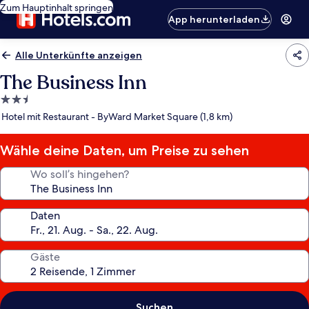
Zum Hauptinhalt springen
App herunterladen
Alle Unterkünfte anzeigen
The Business Inn
2.5-
Sterne-
Hotel mit Restaurant - ByWard Market Square (1,8 km)
Unterkunft
Wähle deine Daten, um Preise zu sehen
Wo soll’s hingehen?
Daten
Gäste
Suchen