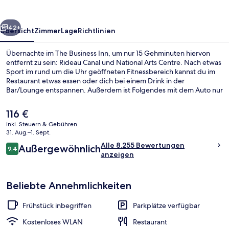
rück
Weiter
42+
Übersicht
Zimmer
Lage
Richtlinien
Übernachte im The Business Inn, um nur 15 Gehminuten hiervon
entfernt zu sein: Rideau Canal und National Arts Centre. Nach etwas
Sport im rund um die Uhr geöffneten Fitnessbereich kannst du im
Restaurant etwas essen oder dich bei einem Drink in der
Bar/Lounge entspannen. Außerdem ist Folgendes mit dem Auto nur
5 Minuten entfernt: Parliament Hill und Rogers Centre Ottawa. Die
bequemen Betten und das hilfsbereite Personal erhalten tolle
Der
116 €
Bewertungen von anderen Reisenden. Die öffentlichen
aktuelle
inkl. Steuern & Gebühren
Verkehrsmittel sind nur einen kurzen Fußmarsch entfernt: Zur
Preis
31. Aug.–1. Sept.
uOttawa-Station sind es 10 Minuten und zur Station Parliament 15
Studiosuite, 1 Queen-Bett (Mini) | Ho
beträgt
Bewertungen
Minuten.
Alle 8.255 Bewertungen
Außergewöhnlich
116 €.
9,4
9,4 von 10.
anzeigen
Beliebte Annehmlichkeiten
Frühstück inbegriffen
Parkplätze verfügbar
Kostenloses WLAN
Restaurant