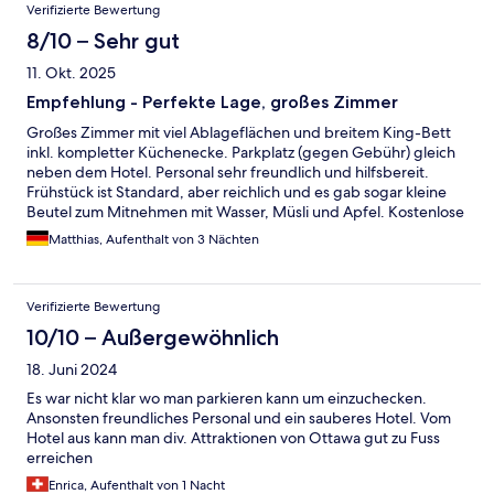
Verifizierte Bewertung
8/10 – Sehr gut
11. Okt. 2025
Empfehlung - Perfekte Lage, großes Zimmer
Großes Zimmer mit viel Ablageflächen und breitem King-Bett
inkl. kompletter Küchenecke. Parkplatz (gegen Gebühr) gleich
neben dem Hotel. Personal sehr freundlich und hilfsbereit.
Frühstück ist Standard, aber reichlich und es gab sogar kleine
Beutel zum Mitnehmen mit Wasser, Müsli und Apfel. Kostenlose
Waschmaschinen vorhanden. Lage perfekt, wir haben keinen
Matthias, Aufenthalt von 3 Nächten
Bus genutzt, da alles Wichtige fußläufig zu erreichen war.
Einziges Manko: viel Verpackungsmüll beim Frühstück.
Verifizierte Bewertung
10/10 – Außergewöhnlich
18. Juni 2024
Es war nicht klar wo man parkieren kann um einzuchecken.
Ansonsten freundliches Personal und ein sauberes Hotel. Vom
Hotel aus kann man div. Attraktionen von Ottawa gut zu Fuss
erreichen
Enrica, Aufenthalt von 1 Nacht