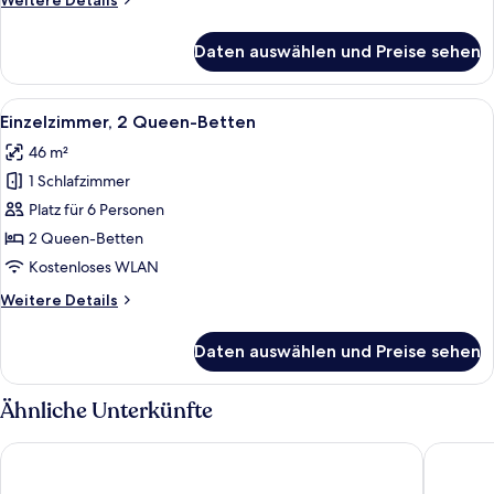
Weitere Details
anzeigen
Details
für
Daten auswählen und Preise sehen
Economy-
Suite,
1
Alle
Ein Hotelzimmer mit zwei Betten, ein
5
Queen-
Einzelzimmer, 2 Queen-Betten
Fotos
Bett
46 m²
für
1 Schlafzimmer
Einzelzimmer,
2 Queen-
Platz für 6 Personen
Betten
2 Queen-Betten
anzeigen
Kostenloses WLAN
Weitere
Weitere Details
Details
für
Daten auswählen und Preise sehen
Einzelzimmer,
2 Queen-
Betten
Ähnliche Unterkünfte
Holiday Inn Express & Suites Downtown Ottawa East by IHG
Welcomi