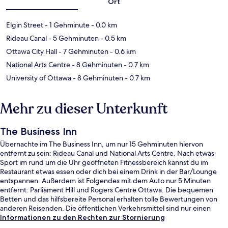
Ort
Elgin Street
- 1 Gehminute
- 0.0 km
Rideau Canal
- 5 Gehminuten
- 0.5 km
Ottawa City Hall
- 7 Gehminuten
- 0.6 km
National Arts Centre
- 8 Gehminuten
- 0.7 km
University of Ottawa
- 8 Gehminuten
- 0.7 km
Mehr zu dieser Unterkunft
The Business Inn
Übernachte im The Business Inn, um nur 15 Gehminuten hiervon
entfernt zu sein: Rideau Canal und National Arts Centre. Nach etwas
Sport im rund um die Uhr geöffneten Fitnessbereich kannst du im
Restaurant etwas essen oder dich bei einem Drink in der Bar/Lounge
entspannen. Außerdem ist Folgendes mit dem Auto nur 5 Minuten
entfernt: Parliament Hill und Rogers Centre Ottawa. Die bequemen
Betten und das hilfsbereite Personal erhalten tolle Bewertungen von
anderen Reisenden. Die öffentlichen Verkehrsmittel sind nur einen
kurzen Fußmarsch entfernt: Zur uOttawa-Station sind es 10 Minuten
Informationen zu den Rechten zur Stornierung
und zur Station Parliament 15 Minuten.