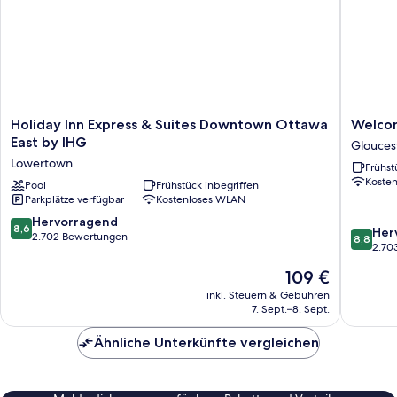
Holiday
Welcom
Holiday Inn Express & Suites Downtown Ottawa
Welcom
Inn
Hotel
East by IHG
Glouces
Express
Ottawa
Lowertown
Frühst
&
Glouces
Koste
Suites
Pool
Frühstück inbegriffen
Parkplätze verfügbar
Kostenloses WLAN
Downtown
Ottawa
8.6
Hervorragend
8,6
8.8
Her
East
von
2.702 Bewertungen
8,8
von
2.70
by
10,
10,
IHG
Hervorragend,
Der
109 €
Hervorr
Lowertown
2.702
Preis
2.703
inkl. Steuern & Gebühren
Bewertungen
beträgt
7. Sept.–8. Sept.
Bewert
109 €
Ähnliche Unterkünfte vergleichen