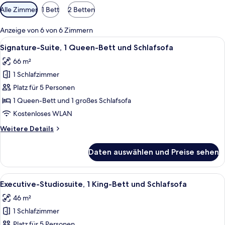
Verfügbare
Alle Zimmer
1 Bett
2 Betten
Filter
für
Anzeige von 6 von 6 Zimmern
Zimmer
Alle
Ein Hotelzimmer mit einem großen Bet
7
Signature-Suite, 1 Queen-Bett und Schlafsofa
Fotos
66 m²
für
1 Schlafzimmer
Signature-
Suite,
Platz für 5 Personen
1 Queen-
1 Queen-Bett und 1 großes Schlafsofa
Bett
Kostenloses WLAN
und
Weitere
Weitere Details
Schlafsofa
Details
anzeigen
für
Daten auswählen und Preise sehen
Signature-
Suite,
1 Queen-
Alle
Ein ordentlich bezogenes Bett mit w
5
Bett
Executive-Studiosuite, 1 King-Bett und Schlafsofa
Fotos
und
46 m²
Schlafsofa
für
1 Schlafzimmer
Executive-
Studiosuite,
Platz für 5 Personen