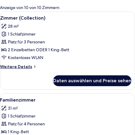
für
Anzeige von 10 von 10 Zimmern
Zimmer
Alle
Ein Hotelzimmer mit zwei Betten, eine
11
Zimmer (Collection)
Fotos
28 m²
für
1 Schlafzimmer
Zimmer
(Collection)
Platz für 3 Personen
anzeigen
2 Einzelbetten ODER 1 King-Bett
Kostenloses WLAN
Weitere
Weitere Details
Details
für
Daten auswählen und Preise sehen
Zimmer
(Collection)
Alle
Ein Hotelzimmer mit einem großen Bet
10
Familienzimmer
Fotos
31 m²
für
1 Schlafzimmer
Familienzimmer
anzeigen
Platz für 4 Personen
1 King-Bett