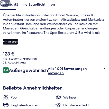
139+
Übersicht
Zimmer
Lage
Richtlinien
Übernachte im Radisson Collection Hotel, Warsaw, um nur 10
Autominuten hiervon entfernt zu sein: Altstadtplatz und Marktplatz
in der Altstadt. Besuche den Wellnessbereich und lass dich mit
Massagen, Gesichtsbehandlungen oder Körperbehandlungen
verwöhnen. Im Restaurant The Spot Restaurant & Bar wird lokale
und internationale Küche serviert. Weitere Highlights wie ein
Innenpool, eine Bar/Lounge und ein Fitnesscenter sprechen für
VIP Access
dieses Hotel im luxuriösen Stil. Andere Reisende haben viel Gutes
über das hilfsbereite Personal zu berichten. Die öffentlichen
Der
123 €
Verkehrsmittel sind nur einen kurzen Fußmarsch entfernt: Zur
Restaurant
aktuelle
Straßenbahnhaltestelle Hala Mirowska 04 sind es 5 Minuten und zur
inkl. Steuern & Gebühren
Preis
23. Aug.–24. Aug.
Straßenbahnhaltestelle Hala Mirowska 03 5 Minuten.
beträgt
Bewertungen
Alle 1.001 Bewertungen
Außergewöhnlich
123 €.
9,4
9,4 von 10.
anzeigen
Beliebte Annehmlichkeiten
Pool
Wellness
Flughafentransfer
Haustiere erlaubt