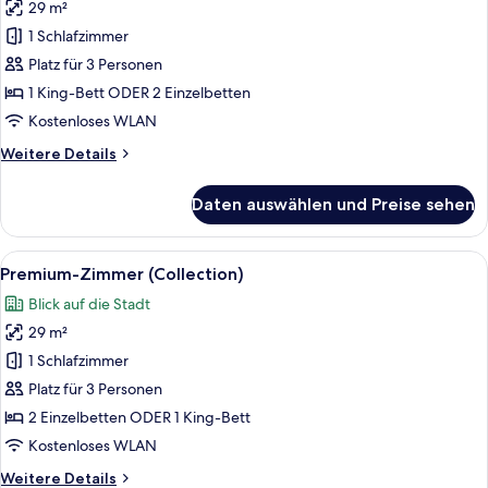
29 m²
für
1 Schlafzimmer
Premium-
Zimmer
Platz für 3 Personen
(Collection)
1 King-Bett ODER 2 Einzelbetten
anzeigen
Kostenloses WLAN
Weitere
Weitere Details
Details
für
Daten auswählen und Preise sehen
Premium-
Zimmer
(Collection)
Alle
Ein Hotelzimmer mit einem großen Bett
11
Premium-Zimmer (Collection)
Fotos
Blick auf die Stadt
für
29 m²
Premium-
Zimmer
1 Schlafzimmer
(Collection)
Platz für 3 Personen
anzeigen
2 Einzelbetten ODER 1 King-Bett
Kostenloses WLAN
Weitere
Weitere Details