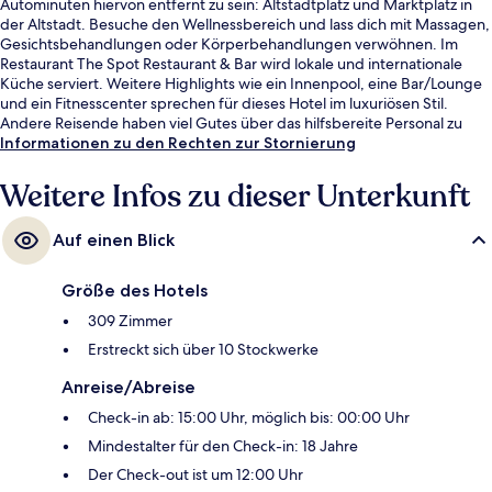
Autominuten hiervon entfernt zu sein: Altstadtplatz und Marktplatz in
der Altstadt. Besuche den Wellnessbereich und lass dich mit Massagen,
Gesichtsbehandlungen oder Körperbehandlungen verwöhnen. Im
Restaurant The Spot Restaurant & Bar wird lokale und internationale
Küche serviert. Weitere Highlights wie ein Innenpool, eine Bar/Lounge
und ein Fitnesscenter sprechen für dieses Hotel im luxuriösen Stil.
Andere Reisende haben viel Gutes über das hilfsbereite Personal zu
berichten. Die öffentlichen Verkehrsmittel sind nur einen kurzen
Informationen zu den Rechten zur Stornierung
Fußmarsch entfernt: Zur Straßenbahnhaltestelle Hala Mirowska 04 sind
es 5 Minuten und zur Straßenbahnhaltestelle Hala Mirowska 03 5
Weitere Infos zu dieser Unterkunft
Minuten.
Auf einen Blick
Größe des Hotels
309 Zimmer
Erstreckt sich über 10 Stockwerke
Anreise/Abreise
Check-in ab: 15:00 Uhr, möglich bis: 00:00 Uhr
Mindestalter für den Check-in: 18 Jahre
Der Check-out ist um 12:00 Uhr