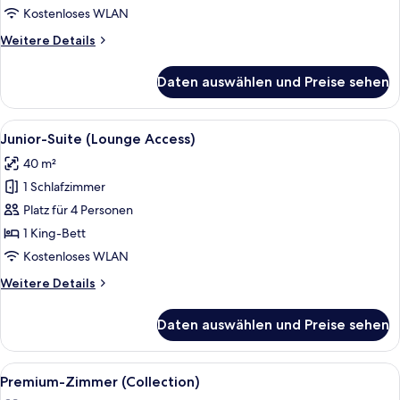
Kostenloses WLAN
Weitere
Weitere Details
Details
für
Daten auswählen und Preise sehen
Familienzimmer
Alle
Ein modernes Hotelzimmer mit einem g
11
Junior-Suite (Lounge Access)
Fotos
40 m²
für
1 Schlafzimmer
Junior-
Suite
Platz für 4 Personen
(Lounge
1 King-Bett
Access)
Kostenloses WLAN
anzeigen
Weitere
Weitere Details
Details
für
Daten auswählen und Preise sehen
Junior-
Suite
(Lounge
Alle
Ein Hotelzimmer mit Bett, Sofa, Schrei
10
Access)
Premium-Zimmer (Collection)
Fotos