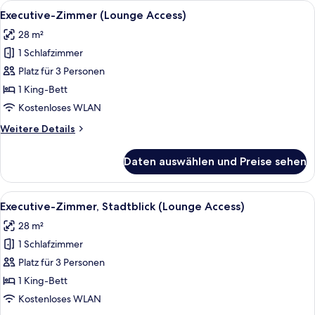
Alle
Ein Hotelzimmer mit zwei Betten, eine
15
Executive-Zimmer (Lounge Access)
Fotos
28 m²
für
1 Schlafzimmer
Executive-
Zimmer
Platz für 3 Personen
(Lounge
1 King-Bett
Access)
Kostenloses WLAN
anzeigen
Weitere
Weitere Details
Details
für
Daten auswählen und Preise sehen
Executive-
Zimmer
(Lounge
Alle
Ein Hotelzimmer mit einem großen Bett
14
Access)
Executive-Zimmer, Stadtblick (Lounge Access)
Fotos
28 m²
für
1 Schlafzimmer
Executive-
Zimmer,
Platz für 3 Personen
Stadtblick
1 King-Bett
(Lounge
Kostenloses WLAN
Access)