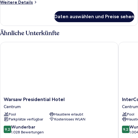
Weitere
Weitere Details
anzeigen
Details
für
Daten auswählen und Preise sehen
Executive-
Zimmer,
Stadtblick
Ähnliche Unterkünfte
(Lounge
Access)
Warsaw Presidential Hotel
InterCon
Warsaw
InterCon
Warsaw Presidential Hotel
InterC
Presidential
Warsaw
Centrum
Centru
Hotel
by
Pool
Haustiere erlaubt
Pool
Centrum
IHG
Parkplätze verfügbar
Kostenloses WLAN
Hausti
Centru
9.2
9.2
Wunderbar
Wun
9,2
9,2
von
von
1.028 Bewertungen
1.00
10,
10,