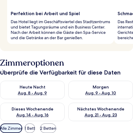
Perfektion bei Arbeit und Spiel
Schmac
Das Hotel liegt im Geschäftsviertel des Stadtzentrums
Das Rest
und bietet Tagungsräume und ein Business Center.
interna
Nach der Arbeit können die Gäste den Spa-Service
Gerichte
und die Getränke an der Bar genießen.
bereiche
Zimmeroptionen
Überprüfe die Verfügbarkeit für diese Daten
Überprüfe die Verfügbarkeit für heute Nacht, Aug. 8 - Aug. 9.
Überprüfe die Verfügbarkeit f
Heute Nacht
Morgen
Aug. 8 - Aug. 9
Aug. 9 - Aug. 10
Überprüfe die Verfügbarkeit für dieses Wochenende, Aug. 14 -
Überprüfe die Verfügbarkeit f
Dieses Wochenende
Nächstes Wochenende
Aug. 14 - Aug. 16
Aug. 21 - Aug. 23
Verfügbare
Alle Zimmer
1 Bett
2 Betten
Filter