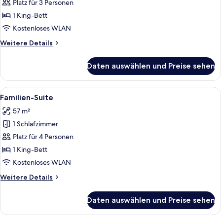
Suite
Platz für 3 Personen
(Lounge
1 King-Bett
Access)
Kostenloses WLAN
anzeigen
Weitere
Weitere Details
Details
für
Daten auswählen und Preise sehen
Presidential-
Suite
(Lounge
Alle
Ein modernes Hotelzimmer mit einem g
7
Access)
Familien-Suite
Fotos
57 m²
für
1 Schlafzimmer
Familien-
Suite
Platz für 4 Personen
anzeigen
1 King-Bett
Kostenloses WLAN
Weitere
Weitere Details
Details
für
Daten auswählen und Preise sehen
Familien-
Suite