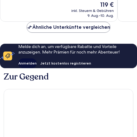
Der
119 €
Wunderbar,
Wunder
Preis
1.028
1.004
inkl. Steuern & Gebühren
beträgt
9. Aug.–10. Aug.
Bewertungen
Bewert
119 €
Ähnliche Unterkünfte vergleichen
Melde dich an, um verfügbare Rabatte und Vorteile
anzuzeigen. Mehr Prämien für noch mehr Abenteuer!
Anmelden
Jetzt kostenlos registrieren
Zur Gegend