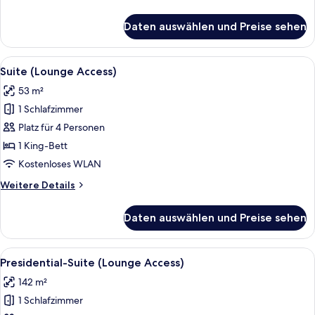
Details
für
Daten auswählen und Preise sehen
Premium-
Zimmer
(Collection)
Alle
Ein Hotelzimmer mit Bett, Fernseher, S
12
Suite (Lounge Access)
Fotos
53 m²
für
1 Schlafzimmer
Suite
(Lounge
Platz für 4 Personen
Access)
1 King-Bett
anzeigen
Kostenloses WLAN
Weitere
Weitere Details
Details
für
Daten auswählen und Preise sehen
Suite
(Lounge
Access)
Alle
Ein modernes Hotelzimmer mit einem gr
14
Presidential-Suite (Lounge Access)
Fotos
142 m²
für
1 Schlafzimmer
Presidential-