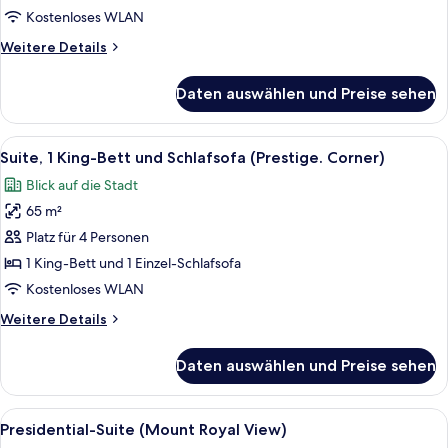
und
Kostenloses WLAN
Schlafsofa
Weitere
Weitere Details
(1
Details
Bedroom.
für
Daten auswählen und Preise sehen
Suite,
Golden
1 King-
Mile)
Bett
Alle
Ein Hotelzimmer mit Bett, Fernseher, 
anzeigen
15
und
Suite, 1 King-Bett und Schlafsofa (Prestige. Corner)
Fotos
Schlafsofa
Blick auf die Stadt
(1
für
Bedroom.
65 m²
Suite,
Golden
1 King-
Platz für 4 Personen
Mile)
Bett
1 King-Bett und 1 Einzel-Schlafsofa
und
Kostenloses WLAN
Schlafsofa
Weitere
Weitere Details
(Prestige.
Details
Corner)
für
Daten auswählen und Preise sehen
Suite,
anzeigen
1 King-
Bett
Alle
Presidential-Suite (Mount Royal View
16
und
Presidential-Suite (Mount Royal View)
Fotos
Schlafsofa