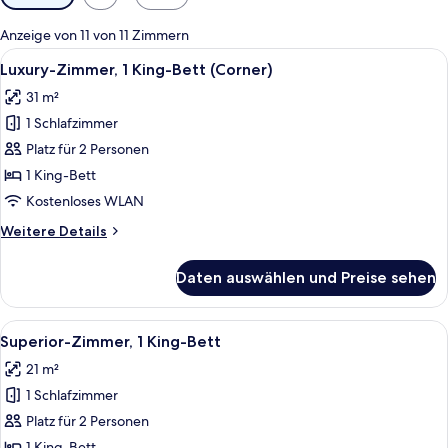
Filter
für
Anzeige von 11 von 11 Zimmern
Zimmer
Alle
Ein Hotelzimmer mit einem großen Bett
10
Luxury-Zimmer, 1 King-Bett (Corner)
Fotos
31 m²
für
1 Schlafzimmer
Luxury-
Zimmer,
Platz für 2 Personen
1 King-
1 King-Bett
Bett
Kostenloses WLAN
(Corner)
Weitere
Weitere Details
anzeigen
Details
für
Daten auswählen und Preise sehen
Luxury-
Zimmer,
1 King-
Alle
Ein Hotelzimmer mit einem großen Bett
10
Bett
Superior-Zimmer, 1 King-Bett
Fotos
(Corner)
21 m²
für
1 Schlafzimmer
Superior-
Zimmer,
Platz für 2 Personen
1 King-
1 King-Bett