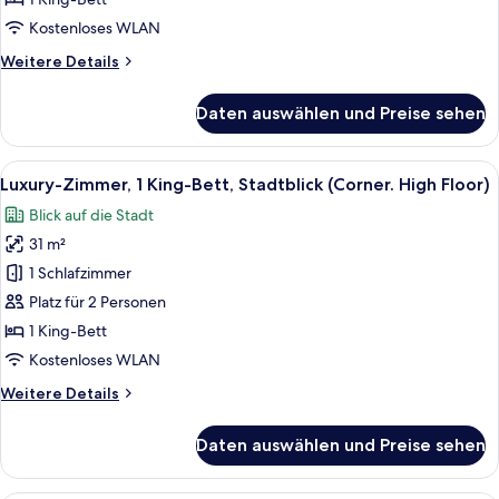
Bett
Kostenloses WLAN
anzeigen
Weitere
Weitere Details
Details
für
Daten auswählen und Preise sehen
Superior-
Zimmer,
1 King-
Alle
Ein Hotelzimmer mit einem großen Bett
10
Bett
Luxury-Zimmer, 1 King-Bett, Stadtblick (Corner. High Floor)
Fotos
Blick auf die Stadt
für
31 m²
Luxury-
Zimmer,
1 Schlafzimmer
1 King-
Platz für 2 Personen
Bett,
1 King-Bett
Stadtblick
Kostenloses WLAN
(Corner.
Weitere
Weitere Details
High
Details
Floor)
für
Daten auswählen und Preise sehen
anzeigen
Luxury-
Zimmer,
1 King-