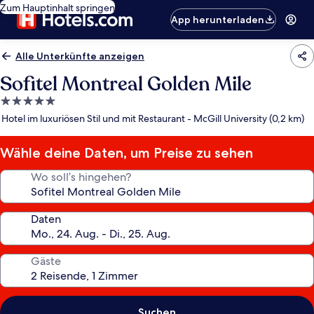
Zum Hauptinhalt springen
App herunterladen
Alle Unterkünfte anzeigen
Sofitel Montreal Golden Mile
5.0-
Sterne-
Hotel im luxuriösen Stil und mit Restaurant - McGill University (0,2 km)
Unterkunft
Wähle deine Daten, um Preise zu sehen
Wo soll’s hingehen?
Daten
Gäste
Suchen