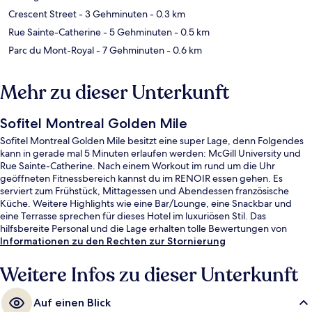
Crescent Street
- 3 Gehminuten
- 0.3 km
Rue Sainte-Catherine
- 5 Gehminuten
- 0.5 km
Parc du Mont-Royal
- 7 Gehminuten
- 0.6 km
Mehr zu dieser Unterkunft
Sofitel Montreal Golden Mile
Sofitel Montreal Golden Mile besitzt eine super Lage, denn Folgendes
kann in gerade mal 5 Minuten erlaufen werden: McGill University und
Rue Sainte-Catherine. Nach einem Workout im rund um die Uhr
geöffneten Fitnessbereich kannst du im RENOIR essen gehen. Es
serviert zum Frühstück, Mittagessen und Abendessen französische
Küche. Weitere Highlights wie eine Bar/Lounge, eine Snackbar und
eine Terrasse sprechen für dieses Hotel im luxuriösen Stil. Das
hilfsbereite Personal und die Lage erhalten tolle Bewertungen von
anderen Reisenden. Die öffentlichen Verkehrsmittel sind nur einen
Informationen zu den Rechten zur Stornierung
kurzen Fußmarsch entfernt: Zur Station Peel sind es 4 Minuten und zur
Station McGill 9 Minuten.
Weitere Infos zu dieser Unterkunft
Auf einen Blick