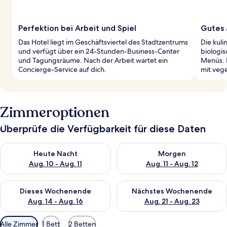
Perfektion bei Arbeit und Spiel
Gutes 
Das Hotel liegt im Geschäftsviertel des Stadtzentrums
Die kuli
und verfügt über ein 24-Stunden-Business-Center
biologi
und Tagungsräume. Nach der Arbeit wartet ein
Menüs. E
Concierge-Service auf dich.
mit vege
Zimmeroptionen
Überprüfe die Verfügbarkeit für diese Daten
Überprüfe die Verfügbarkeit für heute Nacht, Aug. 10 - Aug. 11
Überprüfe die Verfügbarkeit fü
Heute Nacht
Morgen
Aug. 10 - Aug. 11
Aug. 11 - Aug. 12
Überprüfe die Verfügbarkeit für dieses Wochenende, Aug. 14 -
Überprüfe die Verfügbarkeit f
Dieses Wochenende
Nächstes Wochenende
Aug. 14 - Aug. 16
Aug. 21 - Aug. 23
Verfügbare
Alle Zimmer
1 Bett
2 Betten