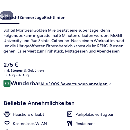
rück
Weiter
144+
Übersicht
Zimmer
Lage
Richtlinien
Sofitel Montreal Golden Mile besitzt eine super Lage, denn
Folgendes kann in gerade mal 5 Minuten erlaufen werden: McGill
University und Rue Sainte-Catherine. Nach einem Workout im rund
um die Uhr geöffneten Fitnessbereich kannst du im RENOIR essen
gehen. Es serviert zum Frühstück, Mittagessen und Abendessen
französische Küche. Weitere Highlights wie eine Bar/Lounge, eine
Snackbar und eine Terrasse sprechen für dieses Hotel im luxuriösen
Der
275 €
Stil. Das hilfsbereite Personal und die Lage erhalten tolle
aktuelle
inkl. Steuern & Gebühren
Bewertungen von anderen Reisenden. Die öffentlichen
Preis
13. Aug.–14. Aug.
Verkehrsmittel sind nur einen kurzen Fußmarsch entfernt: Zur
Frühstück, Mittagessen, Abendessen 
beträgt
Bewertungen
Station Peel sind es 4 Minuten und zur Station McGill 9 Minuten.
Wunderbar
9,2
Alle 1.009 Bewertungen anzeigen
275 €.
9,2 von 10.
Beliebte Annehmlichkeiten
Haustiere erlaubt
Parkplätze verfügbar
Kostenloses WLAN
Restaurant