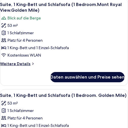
Alle
Ein Hotelzimmer mit Bett, Nachttische
13
Bett,
Suite, 1 King-Bett und Schlafsofa (1 Bedroom.Mont Royal
Fotos
Stadtblick
View.Golden Mile)
(Corner.
für
Blick auf die Berge
High
Suite,
Floor)
53 m²
1 King-
1 Schlafzimmer
Bett
und
Platz für 4 Personen
Schlafsofa
1 King-Bett und 1 Einzel-Schlafsofa
(1
Kostenloses WLAN
Bedroom.Mont
Weitere
Weitere Details
Royal
Details
View.Golden
für
Daten auswählen und Preise sehen
Suite,
Mile)
1 King-
anzeigen
Bett
Alle
Ein Hotelzimmer mit Bett, Nachttische
13
und
Suite, 1 King-Bett und Schlafsofa (1 Bedroom. Golden Mile)
Fotos
Schlafsofa
53 m²
(1
für
Bedroom.Mont
1 Schlafzimmer
Suite,
Royal
1 King-
Platz für 4 Personen
View.Golden
Bett
Mile)
1 King-Bett und 1 Einzel-Schlafsofa