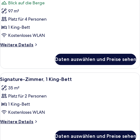
Blick auf die Berge
(Prestige.
für
Corner)
97 m²
Presidential-
Suite
Platz für 4 Personen
(Mount
1 King-Bett
Royal
Kostenloses WLAN
View)
Weitere
Weitere Details
anzeigen
Details
für
Daten auswählen und Preise sehen
Presidential-
Suite
(Mount
Alle
Hochwertige Bettwaren, Daunenbettde
12
Royal
Signature-Zimmer, 1 King-Bett
Fotos
View)
35 m²
für
Platz für 2 Personen
Signature-
Zimmer,
1 King-Bett
1 King-
Kostenloses WLAN
Bett
Weitere
Weitere Details
anzeigen
Details
für
Daten auswählen und Preise sehen
Signature-