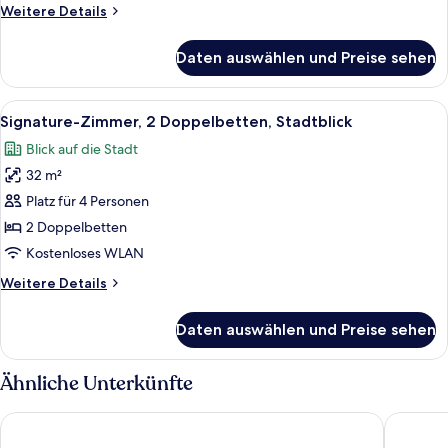
anzeigen
Weitere
Weitere Details
Details
für
Daten auswählen und Preise sehen
Signature-
Zimmer,
2 Doppelbetten
Alle
Ein Hotelzimmer mit zwei Betten, ein
10
Signature-Zimmer, 2 Doppelbetten, Stadtblick
Fotos
Blick auf die Stadt
für
32 m²
Signature-
Zimmer,
Platz für 4 Personen
2 Doppelbetten,
2 Doppelbetten
Stadtblick
Kostenloses WLAN
anzeigen
Weitere
Weitere Details
Details
für
Daten auswählen und Preise sehen
Signature-
Zimmer,
2 Doppelbetten,
Ähnliche Unterkünfte
Stadtblick
Hotel Birks Montreal
Hotel Bo