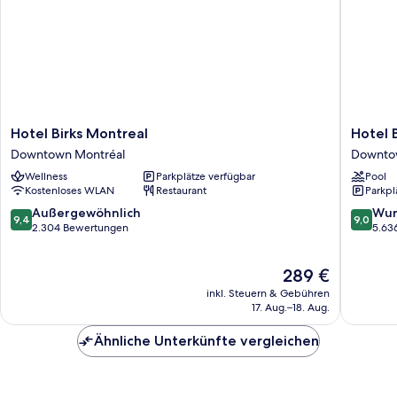
Hotel
Hotel
Hotel Birks Montreal
Hotel 
Birks
Bonaven
Downtown Montréal
Downto
Montreal
Montrea
Wellness
Parkplätze verfügbar
Pool
Downtown
Downto
Kostenloses WLAN
Restaurant
Parkpl
Montréal
Montréa
9.4
9.0
Außergewöhnlich
Wun
9,4
9,0
von
von
2.304 Bewertungen
5.63
10,
10,
Außergewöhnlich,
Wunder
Der
289 €
2.304
5.636
Preis
Bewertungen
Bewert
inkl. Steuern & Gebühren
beträgt
17. Aug.–18. Aug.
289 €
Ähnliche Unterkünfte vergleichen