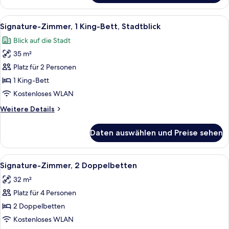
Zimmer,
1 King-
Alle
Hochwertige Bettwaren, Daunenbettde
12
Bett
Signature-Zimmer, 1 King-Bett, Stadtblick
Fotos
Blick auf die Stadt
für
35 m²
Signature-
Zimmer,
Platz für 2 Personen
1 King-
1 King-Bett
Bett,
Kostenloses WLAN
Stadtblick
Weitere
Weitere Details
anzeigen
Details
für
Daten auswählen und Preise sehen
Signature-
Zimmer,
1 King-
Alle
Ein Hotelzimmer mit zwei Betten, ein
10
Bett,
Signature-Zimmer, 2 Doppelbetten
Fotos
Stadtblick
32 m²
für
Platz für 4 Personen
Signature-
Zimmer,
2 Doppelbetten
2 Doppelbetten
Kostenloses WLAN