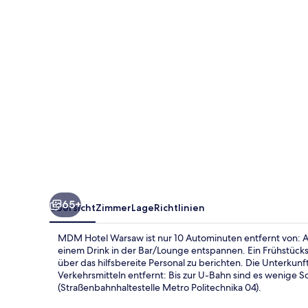
65+
Übersicht
Zimmer
Lage
Richtlinien
MDM Hotel Warsaw ist nur 10 Autominuten entfernt von: Alt
einem Drink in der Bar/Lounge entspannen. Ein Frühstück
über das hilfsbereite Personal zu berichten. Die Unterkunf
Verkehrsmitteln entfernt: Bis zur U-Bahn sind es wenige S
(Straßenbahnhaltestelle Metro Politechnika 04).