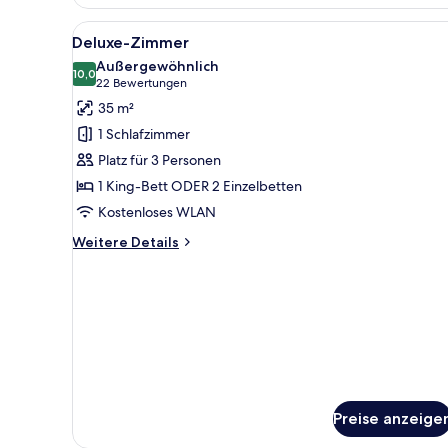
Alle
Ein Hotelzimmer mit zwei Bett
11
Deluxe-Zimmer
Fotos
Außergewöhnlich
für
10,0
10,0 von 10
(22
22 Bewertungen
Deluxe-
Bewertungen)
35 m²
Zimmer
1 Schlafzimmer
anzeigen
Platz für 3 Personen
1 King-Bett ODER 2 Einzelbetten
Kostenloses WLAN
Weitere
Weitere Details
Details
für
Deluxe-
Zimmer
Preise anzeige