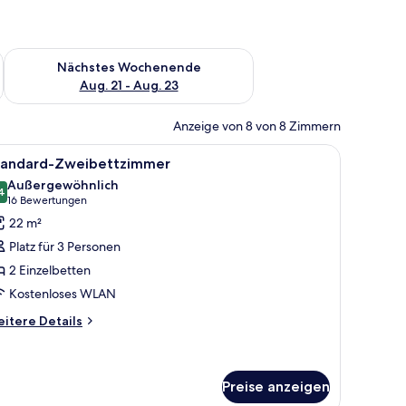
es Wochenende, Aug. 14 - Aug. 16.
Überprüfe die Verfügbarkeit für nächstes Wochenende, Aug. 2
Nächstes Wochenende
Aug. 21 - Aug. 23
Anzeige von 8 von 8 Zimmern
inem großen Fenster mit Vorhängen.
olztisch, einem bequemen Sessel, einem kleinen Nachttisch mit Lampe und 
le
Ein Hotelzimmer mit einem Bett, einem Sessel
6
tandard-Zweibettzimmer
otos
Außergewöhnlich
ür
4
9,4 von 10
(16
16 Bewertungen
tandard-
Bewertungen)
22 m²
weibettzimmer
Platz für 3 Personen
nzeigen
2 Einzelbetten
Kostenloses WLAN
itere
itere Details
tails
r
andard-
eibettzimmer
Preise anzeigen