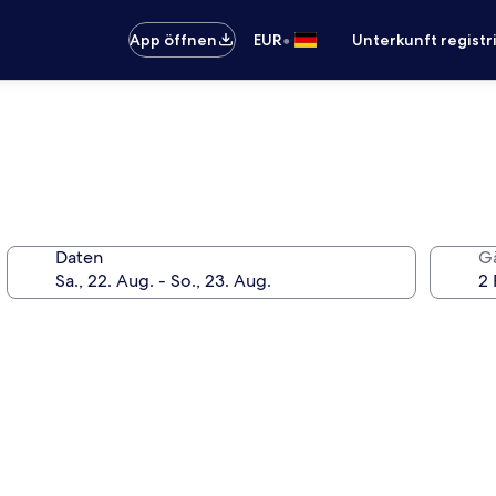
•
App öffnen
EUR
Unterkunft registr
Daten
G