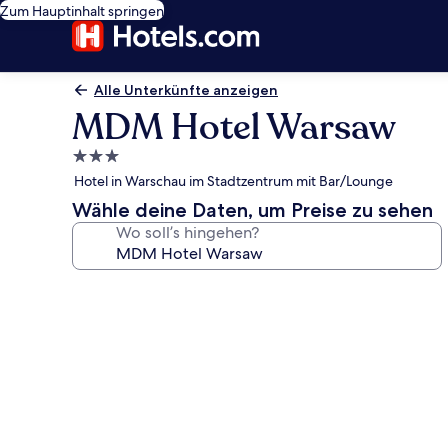
Zum Hauptinhalt springen
Alle Unterkünfte anzeigen
MDM Hotel Warsaw
3.0-
Sterne-
Hotel in Warschau im Stadtzentrum mit Bar/Lounge
Unterkunft
Wähle deine Daten, um Preise zu sehen
Wo soll’s hingehen?
Fotogalerie
von
MDM
Hotel
Warsaw