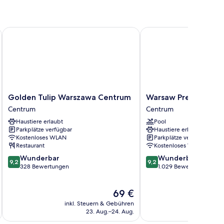
Golden Tulip Warszawa Centrum
Warsaw Presidential Ho
Golden
Warsaw
Golden Tulip Warszawa Centrum
Warsaw Presidential
Tulip
Presidential
Centrum
Centrum
Warszawa
Hotel
Haustiere erlaubt
Pool
Centrum
Centrum
Parkplätze verfügbar
Haustiere erlaubt
Centrum
Kostenloses WLAN
Parkplätze verfügbar
Restaurant
Kostenloses WLAN
9.2
9.2
Wunderbar
Wunderbar
9,2
9,2
von
von
328 Bewertungen
1.029 Bewertungen
10,
10,
Wunderbar,
Wunderbar,
Der
69 €
328
1.029
Preis
Bewertungen
Bewertungen
inkl. Steuern & Gebühren
inkl. S
beträgt
23. Aug.–24. Aug.
69 €