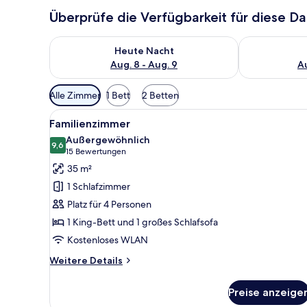
Überprüfe die Verfügbarkeit für diese D
Überprüfe die Verfügbarkeit für heute Nacht, Aug. 8
Überprüfe die
Heute Nacht
Aug. 8 - Aug. 9
Au
Verfügbare
Alle Zimmer
1 Bett
2 Betten
Filter
Alle
Ein Hotelzimmer mit zwei Bett
für
11
Familienzimmer
Fotos
Zimmer
Außergewöhnlich
für
9,6
9,6 von 10
(15
15 Bewertungen
Familienzimmer
Bewertungen)
35 m²
anzeigen
1 Schlafzimmer
Platz für 4 Personen
1 King-Bett und 1 großes Schlafsofa
Kostenloses WLAN
Weitere
Weitere Details
Details
für
Preise anzeige
Familienzimmer