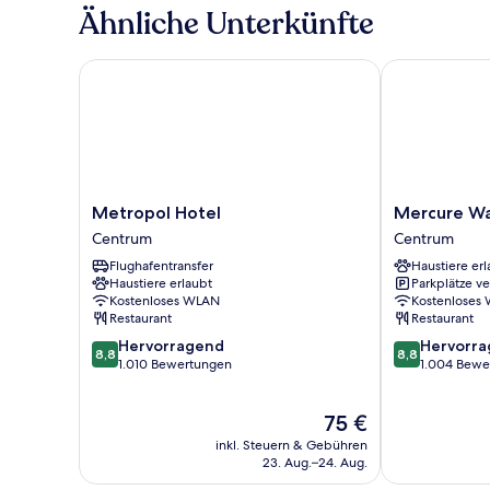
Room
Ähnliche Unterkünfte
Metropol Hotel
Mercure War
Metropol
Mercure
Metropol Hotel
Mercure W
Hotel
Warszawa
Centrum
Centrum
Centrum
Grand
Flughafentransfer
Haustiere erl
Centrum
Haustiere erlaubt
Parkplätze v
Kostenloses WLAN
Kostenloses
Restaurant
Restaurant
8.8
8.8
Hervorragend
Hervorr
8,8
8,8
von
von
1.010 Bewertungen
1.004 Bewe
10,
10,
Hervorragend,
Hervorragend
Der
75 €
1.010
1.004
Preis
Bewertungen
Bewertungen
inkl. Steuern & Gebühren
beträgt
23. Aug.–24. Aug.
75 €