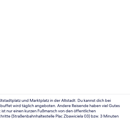
Serviert Frü
stadtplatz und Marktplatz in der Altstadt. Du kannst dich bei
sbuffet wird täglich angeboten. Andere Reisende haben viel Gutes
t ist nur einen kurzen Fußmarsch von den öffentlichen
Sitzecke in 
chritte (Straßenbahnhaltestelle Plac Zbawiciela 03) bzw. 3 Minuten