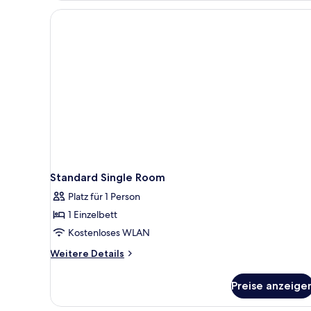
Standard Single Room
Platz für 1 Person
1 Einzelbett
Kostenloses WLAN
Weitere
Weitere Details
Details
für
Preise anzeige
Standard
Single