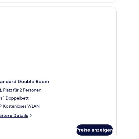
inem großen Fenster mit Vorhängen.
neter Arbeitsplatz
tandard Double Room
Platz für 2 Personen
1 Doppelbett
Kostenloses WLAN
itere
itere Details
tails
r
Preise anzeigen
andard
uble