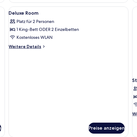
Einzelzimmer
en, einem Fernsehgerät auf einem Standfuß, einem Bild an der Wand und e
Alle
Zimmersafe, Schreibtisch, laptopgeeig
1
Deluxe Room
Fotos
Platz für 2 Personen
für
1 King-Bett ODER 2 Einzelbetten
Deluxe
Room
Kostenloses WLAN
anzeigen
Weitere
Weitere Details
Details
für
Deluxe
Room
S
We
We
De
fü
n
Preise anzeigen
St
Do