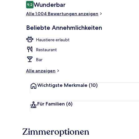
Bewertungen
Wunderbar
9,2
9,2 von 10.
Alle 1.004 Bewertungen anzeigen
Serviert Frü
Beliebte Annehmlichkeiten
Haustiere erlaubt
Restaurant
Bar
Alle anzeigen
Wichtigste Merkmale
(10)
Für Familien
(6)
Zimmeroptionen