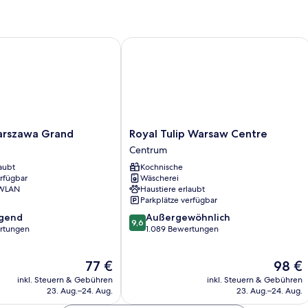
szawa Grand
Royal Tulip Warsaw Centre
Royal
arszawa Grand
Royal Tulip Warsaw Centre
Tulip
Centrum
Warsaw
aubt
Kochnische
Centre
erfügbar
Wäscherei
Centrum
 WLAN
Haustiere erlaubt
Parkplätze verfügbar
9.6
agend
Außergewöhnlich
9,6
von
rtungen
1.089 Bewertungen
10,
,
Außergewöhnlich,
Der
Der
77 €
98 €
1.089
Preis
Preis
Bewertungen
inkl. Steuern & Gebühren
inkl. Steuern & Gebühren
beträgt
beträgt
23. Aug.–24. Aug.
23. Aug.–24. Aug.
77 €
98 €