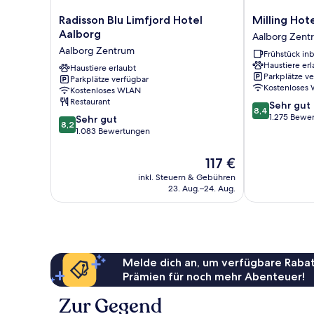
Radisson
Milling
Radisson Blu Limfjord Hotel
Milling Hot
Blu
Hotel
Aalborg
Aalborg Zent
Limfjord
Gestus
Aalborg Zentrum
Frühstück inb
Hotel
Aalborg
Haustiere erl
Aalborg
Haustiere erlaubt
Zentrum
Parkplätze v
Parkplätze verfügbar
Aalborg
Kostenloses
Kostenloses WLAN
Zentrum
Restaurant
8.4
Sehr gut
8,4
von
1.275 Bewe
8.2
Sehr gut
8,2
10,
von
1.083 Bewertungen
Sehr
10,
gut,
Sehr
Der
117 €
1.275
gut,
Preis
inkl. Steuern & Gebühren
Bewertungen
1.083
beträgt
23. Aug.–24. Aug.
Bewertungen
117 €
Melde dich an, um verfügbare Rabat
Prämien für noch mehr Abenteuer!
Zur Gegend