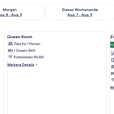
 - Aug. 8.
 Verfügbarkeit für morgen, Aug. 8 - Aug. 9.
Überprüfe die Verfügbarkeit für dies
Morgen
Dieses Wochenende
ug. 8 - Aug. 9
Aug. 7 - Aug. 9
Alle
Zimmersafe, kostenloses WLAN, Wecke
Al
4
Queen Room
Z
Fotos
F
Platz für 1 Person
für
f
9,
1 Queen-Bett
Queen
Z
Room
a
Kostenloses WLAN
anzeigen
Weitere
Weitere Details
Details
für
Queen
Room
We
We
De
fü
Zw