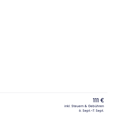
rühstücksbuffet gegen Gebühr
Junior-Suite | Zimmersafe, kostenlo
Der
111 €
aktuelle
inkl. Steuern & Gebühren
Preis
6. Sept.–7. Sept.
Innenbereich
beträgt
111 €.