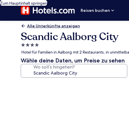
Zum Hauptinhalt springen
Reisen buchen
Alle Unterkünfte anzeigen
Scandic Aalborg City
4.0-
Sterne-
Hotel für Familien in Aalborg mit 2 Restaurants, in unmitt
Unterkunft
Wähle deine Daten, um Preise zu sehen
Wo soll’s hingehen?
Fotogalerie
von
Scandic
Aalborg
City