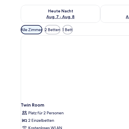
Überprüfe die Verfügbarkeit für heute Nacht, Aug. 7
Überprüfe die
Heute Nacht
Aug. 7 - Aug. 8
A
Verfügbare
Alle Zimmer
2 Betten
1 Bett
Filter
für
Zimmer
Twin Room
Platz für 2 Personen
2 Einzelbetten
Kostenloses WLAN