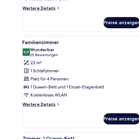
Weitere
Weitere Details
Details
für
Preise anzeige
Twin
Room
Alle
Ein Hotelzimmer mit Bett, Schre
4
Familienzimmer
Fotos
Wunderbar
für
9,0
9,0 von 10
(25
25 Bewertungen
Familienzimmer
Bewertungen)
22 m²
anzeigen
1 Schlafzimmer
Platz für 4 Personen
1 Queen-Bett und 1 Einzel-Etagenbett
Kostenloses WLAN
Weitere
Weitere Details
Details
für
Preise anzeige
Familienzimmer
Alle
Ein Hotelzimmer mit einem gro
4
Zimmer, 1 Queen-Bett