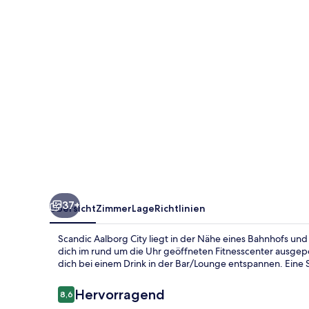
37+
Übersicht
Zimmer
Lage
Richtlinien
Scandic Aalborg City liegt in der Nähe eines Bahnhofs un
dich im rund um die Uhr geöffneten Fitnesscenter ausgepo
dich bei einem Drink in der Bar/Lounge entspannen. Eine
Bewertungen
Hervorragend
8,6
8,6 von 10.