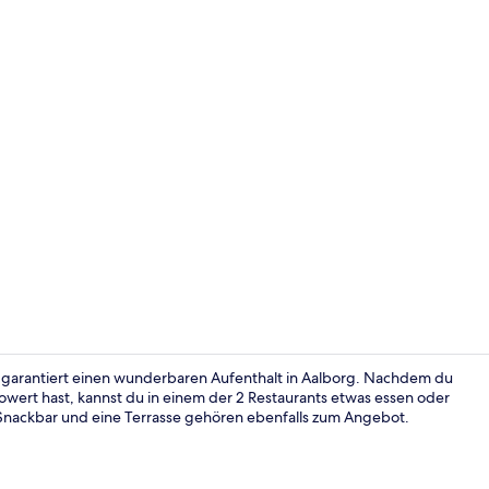
Tägliches F
d garantiert einen wunderbaren Aufenthalt in Aalborg. Nachdem du
wert hast, kannst du in einem der 2 Restaurants etwas essen oder
 Snackbar und eine Terrasse gehören ebenfalls zum Angebot.
Rezeption