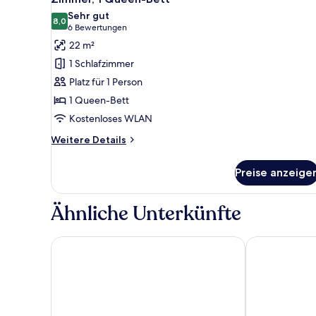
Fotos
Sehr gut
für
8,0
8,0 von 10
(6
6 Bewertungen
Zimmer,
Bewertungen)
22 m²
1
1 Schlafzimmer
Queen-
Platz für 1 Person
Bett
1 Queen-Bett
anzeigen
Kostenloses WLAN
Weitere
Weitere Details
Details
für
Preise anzeige
Zimmer,
1
Queen-
Ähnliche Unterkünfte
Bett
Radisson Blu Limfjord Hotel Aalborg
Milling Hotel