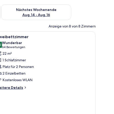
es Wochenende, Aug. 7 - Aug. 9.
Überprüfe die Verfügbarkeit für nächstes Wochenende, Aug. 1
Nächstes Wochenende
Aug. 14 - Aug. 16
Anzeige von 8 von 8 Zimmern
r, Bettwäsche
le
Ein Hotelzimmer mit Bett, Schreibtisch, Stuhl 
4
weibettzimmer
otos
Wunderbar
ür
0
9,0 von 10
(64
64 Bewertungen
weibettzimmer
Bewertungen)
22 m²
nzeigen
1 Schlafzimmer
Platz für 2 Personen
2 Einzelbetten
Kostenloses WLAN
itere
itere Details
tails
r
eibettzimmer