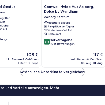
Comwell
el Gestus
Comwell Hvide Hus Aalborg,
Hvide
Dolce by Wyndham
rum
Hus
Aalborg Zentrum
egriffen
Aalborg,
aubt
Dolce
Haustiere erlaubt
erfügbar
Parkplätze verfügbar
by
 WLAN
Kostenloses WLAN
Wyndham
Restaurant
Aalborg
rtungen
8.8
Zentrum
Hervorragend
8,8
von
1.046 Bewertungen
10,
Hervorragend,
Der
Der
108 €
117 €
1.046
Preis
Preis
inkl. Steuern & Gebühren
inkl. Steuern & Gebühren
Bewertungen
beträgt
beträgt
1. Sept.–2. Sept.
30. Aug.–31. Aug.
108 €
117 €
Ähnliche Unterkünfte vergleichen
te und Vorteile anzuzeigen. Mehr