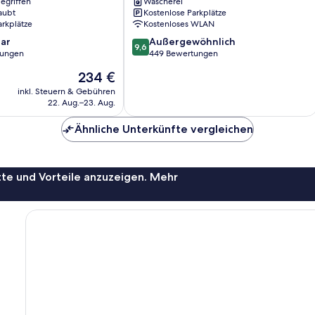
egriffen
Wäscherei
Corridor
aubt
Kostenlose Parkplätze
Seven
arkplätze
Kostenloses WLAN
Mile
9.6
ar
Beach
Außergewöhnlich
9,6
von
tungen
449 Bewertungen
10,
Der
234 €
Außergewöhnlich,
Preis
449
inkl. Steuern & Gebühren
beträgt
22. Aug.–23. Aug.
Bewertungen
234 €
Ähnliche Unterkünfte vergleichen
te und Vorteile anzuzeigen. Mehr