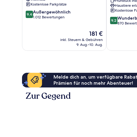
Frühstück inb
Seven
Seven
Kostenlose Parkplätze
Haustiere erl
Mile
Mile
Kostenlose P
9.4
Außergewöhnlich
Beach
Beach
9,4
von
1.012 Bewertungen
9.2
Seven
Wunderb
9,2
10,
von
Mile
870 Bewer
Außergewöhnlich,
10,
Beach
Der
181 €
1.012
Wunderbar,
Preis
Bewertungen
870
inkl. Steuern & Gebühren
beträgt
9. Aug.–10. Aug.
Bewertungen
181 €
Melde dich an, um verfügbare Rabat
Prämien für noch mehr Abenteuer!
Zur Gegend