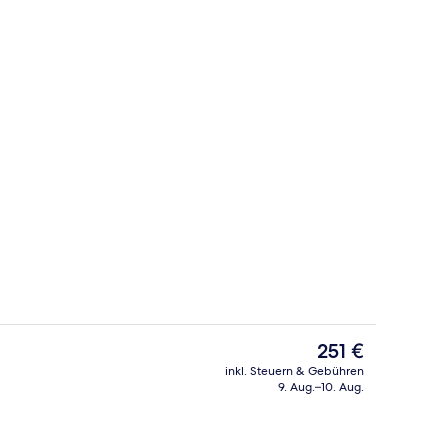
Außenpool, Sonnenschirme, Liegestü
nterkunft
Der
251 €
aktuelle
inkl. Steuern & Gebühren
Preis
9. Aug.–10. Aug.
ch
Fitnessbereich
beträgt
251 €.