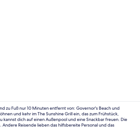
Video der U
nd zu Fuß nur 10 Minuten entfernt von: Governor's Beach und
hnen und kehr im The Sunshine Grill ein, das zum Frühstück,
u kannst dich auf einen Außenpool und eine Snackbar freuen. Die
Fitnessberei
 Andere Reisende lieben das hilfsbereite Personal und das