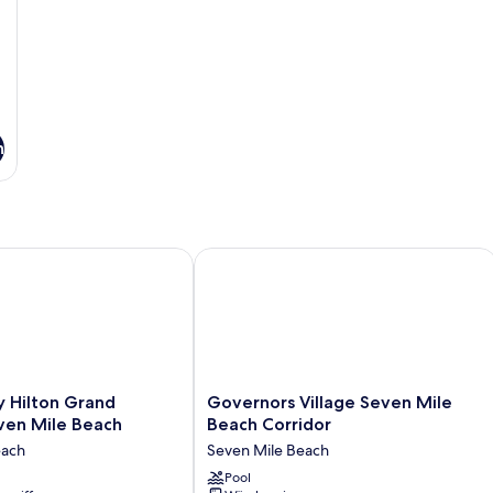
n
ilton Grand Cayman Seven Mile Beach
Governors Village Seven Mile Beach 
Governors
 Hilton Grand
Governors Village Seven Mile
Village
en Mile Beach
Beach Corridor
Seven
each
Seven Mile Beach
Mile
Beach
Pool