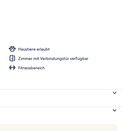
 in der Nähe, weißer Sandstrand, Cabañas (gegen Gebühr)
Haustiere erlaubt
Zimmer mit Verbindungstür verfügbar
Fitnessbereich