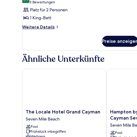
für
9,4 von 10
(3
3 Bewertungen
Studio,
Bewertungen)
Platz für 2 Personen
1 King-
1 King-Bett
Bett
Weitere
Weitere Details
(Suite)
Details
anzeigen
für
Preise anzeige
Studio,
1 King-
Bett
Ähnliche Unterkünfte
(Suite)
The Locale Hotel Grand Cayman
Hampton by H
The
Hampton
The Locale Hotel Grand Cayman
Hampton by
Locale
by
Cayman Sev
Seven Mile Beach
Hotel
Hilton
Seven Mile B
Pool
Grand
Grand
Frühstück inbegriffen
Cayman
Cayman
Pool
Wellness