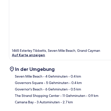
1465 Esterley Tibbetts, Seven Mile Beach, Grand Cayman
Auf Karte anzeigen
In der Umgebung
Seven Mile Beach
- 4 Gehminuten
- 0.4 km
Governors Square
- 5 Gehminuten
- 0.4 km
Kar
Governor's Beach
- 6 Gehminuten
- 0.5 km
The Strand Shopping Center
- 11 Gehminuten
- 0.9 km
Camana Bay
- 3 Autominuten
- 2.7 km