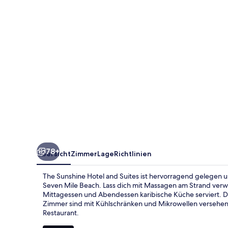
Suites
78+
Übersicht
Zimmer
Lage
Richtlinien
The Sunshine Hotel and Suites ist hervorragend gelegen u
Seven Mile Beach. Lass dich mit Massagen am Strand verwö
Mittagessen und Abendessen karibische Küche serviert. D
Zimmer sind mit Kühlschränken und Mikrowellen versehen.
Restaurant.