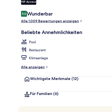
VIP Access
Bewertungen
Wunderbar
9,0
9,0 von 10.
Privatstrand
Alle 1.009 Bewertungen anzeigen
Beliebte Annehmlichkeiten
Pool
Restaurant
Klimaanlage
Alle anzeigen
Wichtigste Merkmale
(12)
Für Familien
(6)