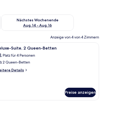
es Wochenende, Aug. 7 - Aug. 9.
Überprüfe die Verfügbarkeit für nächstes Wochenende, Aug. 1
Nächstes Wochenende
Aug. 14 - Aug. 16
Anzeige von 4 von 4 Zimmern
 Fenster und einem Palmenbild.
zen Herd, einer Kaffeemaschine und einem Toaster.
le
Ein Hotelzimmer mit zwei Betten, einem Deck
12
eluxe-Suite, 2 Queen-Betten
otos
Platz für 4 Personen
ür
2 Queen-Betten
eluxe-
ite,
itere
itere Details
tails
 Queen-
r
etten
luxe-
nzeigen
ite,
Preise anzeigen
Queen-
tten