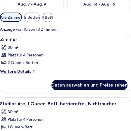
Aug. 7 - Aug. 9
Aug. 14 - Aug. 16
Verfügbare
Alle Zimmer
2 Betten
1 Bett
Filter
für
Anzeige von 10 von 10 Zimmern
Zimmer
Alle
Ein Hotelzimmer mit zwei Betten, ein
2
Zimmer
Fotos
30 m²
für
Platz für 4 Personen
Zimmer
anzeigen
2 Queen-Betten
Weitere
Weitere Details
Details
für
Daten auswählen und Preise sehen
Zimmer
Alle
Ein kompaktes Hotelzimmer mit Bett, S
2
Studiosuite, 1 Queen-Bett, barrierefrei, Nichtraucher
Fotos
30 m²
für
Platz für 4 Personen
Studiosuite,
1
1 Queen-Bett