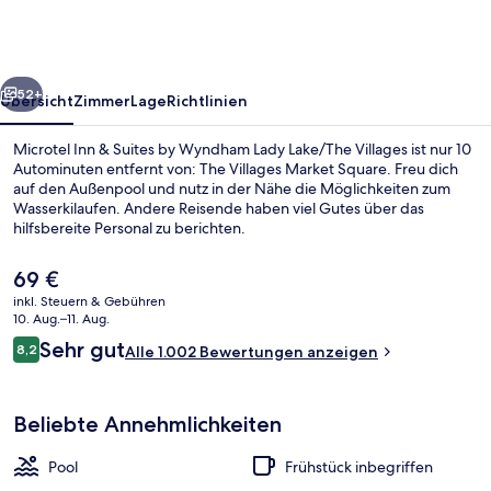
Suites
by
Wyndham
rück
Weiter
Lady
52+
Übersicht
Zimmer
Lage
Richtlinien
Lake/The
Microtel Inn & Suites by Wyndham Lady Lake/The Villages ist nur 10
Villages
Autominuten entfernt von: The Villages Market Square. Freu dich
auf den Außenpool und nutz in der Nähe die Möglichkeiten zum
Wasserkilaufen. Andere Reisende haben viel Gutes über das
hilfsbereite Personal zu berichten.
Der
69 €
aktuelle
inkl. Steuern & Gebühren
Preis
10. Aug.–11. Aug.
Studiosuite, 2 Queen-Betten, Nichtra
beträgt
Bewertungen
Sehr gut
8,2
Alle 1.002 Bewertungen anzeigen
69 €.
8,2 von 10.
Beliebte Annehmlichkeiten
Pool
Frühstück inbegriffen