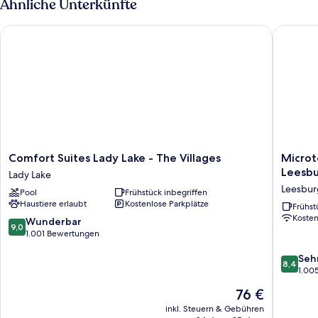
Ähnliche Unterkünfte
Bett,
Nichtraucher
Comfort Suites Lady Lake - The Villages
Microtel
Comfort
Microtel
Comfort Suites Lady Lake - The Villages
Microt
Suites
Inn
Leesb
Lady Lake
Lady
&
Leesbur
Pool
Frühstück inbegriffen
Lake
Suites
Haustiere erlaubt
Kostenlose Parkplätze
-
by
Frühst
Koste
The
Wyndh
9.0
Wunderbar
9,0
Villages
Leesbur
von
1.001 Bewertungen
Lady
Dora
10,
8.4
Lake
Leesbur
Seh
Wunderbar,
8,4
von
1.00
1.001
10,
Bewertungen
Der
76 €
Sehr
Preis
gut,
inkl. Steuern & Gebühren
beträgt