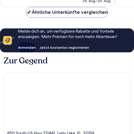
24. Aug.–25. Aug.
1.005
76 €
Bewert
Ähnliche Unterkünfte vergleichen
Melde dich an, um verfügbare Rabatte und Vorteile
anzuzeigen. Mehr Prämien für noch mehr Abenteuer!
Anmelden
Jetzt kostenlos registrieren
Zur Gegend
850 South US Hwy 27/441, Lady Lake, FL, 32159