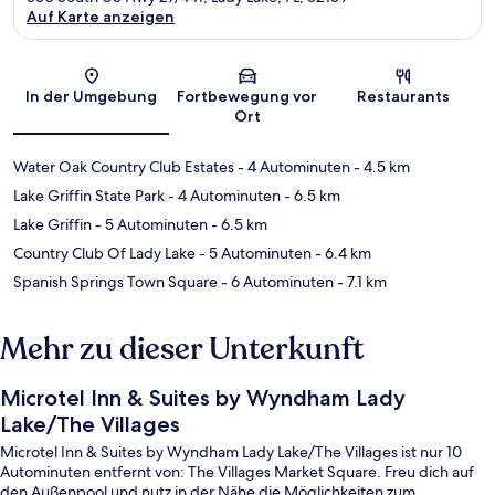
Auf Karte anzeigen
Karte
In der Umgebung
Fortbewegung vor
Restaurants
Ort
Water Oak Country Club Estates
- 4 Autominuten
- 4.5 km
Lake Griffin State Park
- 4 Autominuten
- 6.5 km
Lake Griffin
- 5 Autominuten
- 6.5 km
Country Club Of Lady Lake
- 5 Autominuten
- 6.4 km
Spanish Springs Town Square
- 6 Autominuten
- 7.1 km
Mehr zu dieser Unterkunft
Microtel Inn & Suites by Wyndham Lady
Lake/The Villages
Microtel Inn & Suites by Wyndham Lady Lake/The Villages ist nur 10
Autominuten entfernt von: The Villages Market Square. Freu dich auf
den Außenpool und nutz in der Nähe die Möglichkeiten zum