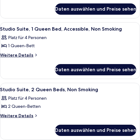
2
für
Queen
Daten auswählen und Preise sehen
Standard
beds,
Room,
Accessible
2
Alle
Ein kompaktes Hotelzimmer mit Bett, 
2
Queen
anzeigen
Studio Suite, 1 Queen Bed, Accessible, Non Smoking
Fotos
beds,
Platz für 4 Personen
Accessible
für
1 Queen-Bett
Studio
Suite,
Weitere
Weitere Details
Details
1
für
Queen
Daten auswählen und Preise sehen
Studio
Bed,
Suite,
Accessible,
1
Alle
Ein Hotelzimmer mit einem Bett, einem
2
Queen
Non
Studio Suite, 2 Queen Beds, Non Smoking
Fotos
Bed,
Smoking
Platz für 4 Personen
Accessible,
für
anzeigen
Non
2 Queen-Betten
Studio
Smoking
Suite,
Weitere
Weitere Details
Details
2
für
Queen
Daten auswählen und Preise sehen
Studio
Beds,
Suite,