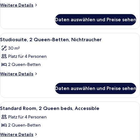
Queen-
Weitere
Weitere Details
Bett,
Details
für
barrierefrei,
Daten auswählen und Preise sehen
Studiosuite,
Nichtraucher
1
anzeigen
Queen-
Alle
Ein Hotelzimmer mit Bett, Schreibtisc
2
Bett,
Studiosuite, 2 Queen-Betten, Nichtraucher
Fotos
barrierefrei,
30 m²
Nichtraucher
für
Platz für 4 Personen
Studiosuite,
2 Queen-
2 Queen-Betten
Betten,
Weitere
Weitere Details
Nichtraucher
Details
für
anzeigen
Daten auswählen und Preise sehen
Studiosuite,
2 Queen-
Betten,
Alle
Ein Hotelzimmer mit zwei Betten, ein
2
Nichtraucher
Standard Room, 2 Queen beds, Accessible
Fotos
Platz für 4 Personen
für
2 Queen-Betten
Standard
Room,
Weitere
Weitere Details
Details