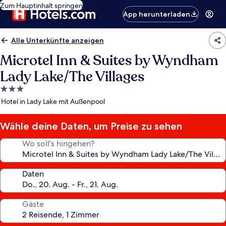
Zum Hauptinhalt springen
App herunterladen
Alle Unterkünfte anzeigen
Microtel Inn & Suites by Wyndham
Lady Lake/The Villages
3.0-
Sterne-
Hotel in Lady Lake mit Außenpool
Unterkunft
Wähle deine Daten, um Preise zu sehen
Wo soll’s hingehen?
Daten
Gäste