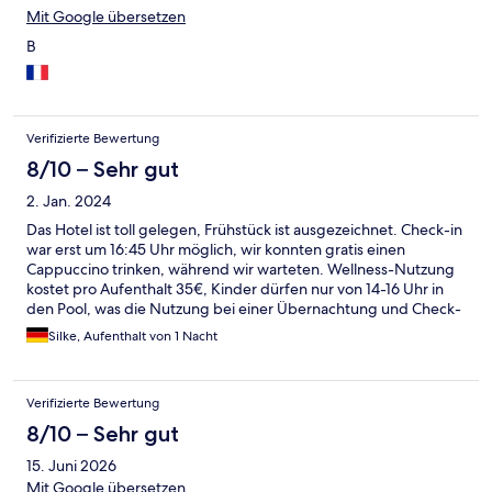
Mit Google übersetzen
B
Verifizierte Bewertung
8/10 – Sehr gut
2. Jan. 2024
Das Hotel ist toll gelegen, Frühstück ist ausgezeichnet. Check-in
war erst um 16:45 Uhr möglich, wir konnten gratis einen
Cappuccino trinken, während wir warteten. Wellness-Nutzung
kostet pro Aufenthalt 35€, Kinder dürfen nur von 14-16 Uhr in
den Pool, was die Nutzung bei einer Übernachtung und Check-
in ab 16 Uhr für Erwachsene sehr teuer und für Kinder
Silke, Aufenthalt von 1 Nacht
unmöglich macht. Unser Zimmer war im 3. OG direkt unter dem
Fitnessbereich, wo wohl bis 22 Uhr trainiert wurde. Ansonsten
war alles in Ordnung und wir würden wieder dort übernachten.
Verifizierte Bewertung
8/10 – Sehr gut
15. Juni 2026
Mit Google übersetzen