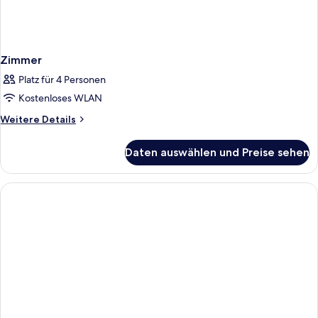
Zimmer
Platz für 4 Personen
Kostenloses WLAN
Weitere
Weitere Details
Details
für
Daten auswählen und Preise sehen
Zimmer