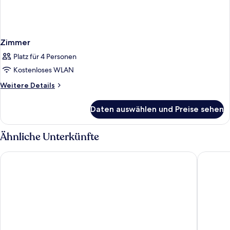
Zimmer
Platz für 4 Personen
Kostenloses WLAN
Weitere
Weitere Details
Details
für
Daten auswählen und Preise sehen
Zimmer
Ähnliche Unterkünfte
Dolce by Wyndham La Hulpe Brussels
Hotel Le