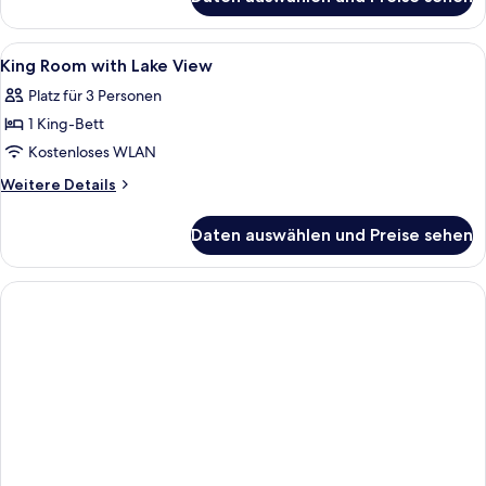
Standard-
Doppel-
oder
Alle
Minibar, Zimmersafe, Schreibtisch, V
20
-
King Room with Lake View
Fotos
Zweibettzimmer
Platz für 3 Personen
für
1 King-Bett
King
Room
Kostenloses WLAN
with
Weitere
Weitere Details
Lake
Details
für
View
Daten auswählen und Preise sehen
King
anzeigen
Room
with
Lake
View