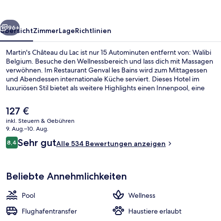
rück
Weiter
96+
Übersicht
Zimmer
Lage
Richtlinien
Martin's Château du Lac ist nur 15 Autominuten entfernt von: Walibi
Belgium. Besuche den Wellnessbereich und lass dich mit Massagen
verwöhnen. Im Restaurant Genval les Bains wird zum Mittagessen
und Abendessen internationale Küche serviert. Dieses Hotel im
luxuriösen Stil bietet als weitere Highlights einen Innenpool, eine
Loungebar sowie ein Fitnesscenter.
Der
127 €
aktuelle
inkl. Steuern & Gebühren
Preis
9. Aug.–10. Aug.
Innenbereich
beträgt
Bewertungen
Sehr gut
8,4
Alle 534 Bewertungen anzeigen
127 €.
8,4 von 10.
Beliebte Annehmlichkeiten
Pool
Wellness
Flughafentransfer
Haustiere erlaubt