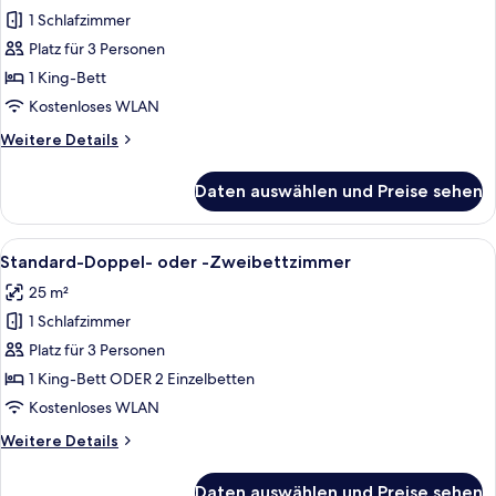
Doppelzimmer,
1 Schlafzimmer
Seeblick,
Platz für 3 Personen
Seeseite
1 King-Bett
anzeigen
Kostenloses WLAN
Weitere
Weitere Details
Details
für
Daten auswählen und Preise sehen
Executive-
Doppelzimmer,
Seeblick,
Alle
Ein Hotelzimmer mit einem Himmelbett
13
Seeseite
Standard-Doppel- oder -Zweibettzimmer
Fotos
25 m²
für
1 Schlafzimmer
Standard-
Doppel-
Platz für 3 Personen
oder
1 King-Bett ODER 2 Einzelbetten
-
Kostenloses WLAN
Zweibettzimmer
Weitere
Weitere Details
anzeigen
Details
für
Daten auswählen und Preise sehen