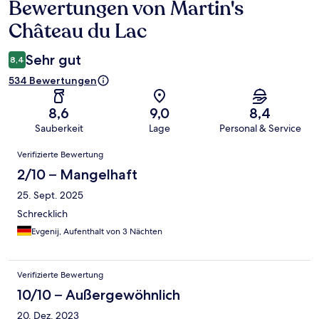
Bewertungen von Martin's
Bewertungen
Château du Lac
Sehr gut
8,4
534 Bewertungen
8,6
9,0
8,4
Sauberkeit
Lage
Personal & Service
Bewertungen
Verifizierte Bewertung
2/10 – Mangelhaft
25. Sept. 2025
Schrecklich
Evgenij, Aufenthalt von 3 Nächten
Verifizierte Bewertung
10/10 – Außergewöhnlich
20. Dez. 2023