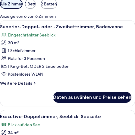
Verfügbare
Alle Zimmer
1 Bett
2 Betten
Filter
für
Anzeige von 6 von 6 Zimmern
Zimmer
Alle
Ein Hotelzimmer mit einem großen Bet
12
Superior-Doppel- oder -Zweibettzimmer, Badewanne
Fotos
Eingeschränkter Seeblick
für
30 m²
Superior-
Doppel-
1 Schlafzimmer
oder
Platz für 3 Personen
-
1 King-Bett ODER 2 Einzelbetten
Zweibettzimmer,
Kostenloses WLAN
Badewanne
Weitere
Weitere Details
anzeigen
Details
für
Daten auswählen und Preise sehen
Superior-
Doppel-
oder
Alle
Ein Bett mit Himmel, mit dunkler Bettd
17
-
Executive-Doppelzimmer, Seeblick, Seeseite
Fotos
Zweibettzimmer,
Blick auf den See
Badewanne
für
34 m²
Executive-