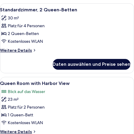
Bett
Alle
Ein Hotelzimmer mit zwei hölzernen Be
4
Standardzimmer, 2 Queen-Betten
Fotos
30 m²
für
Platz für 4 Personen
Standardzimmer,
2 Queen-
2 Queen-Betten
Betten
Kostenloses WLAN
anzeigen
Weitere
Weitere Details
Details
für
Daten auswählen und Preise sehen
Standardzimmer,
2 Queen-
Betten
Alle
Ein Hotelzimmer mit einem großen Bett,
5
Queen Room with Harbor View
Fotos
Blick auf das Wasser
für
23 m²
Queen
Room
Platz für 2 Personen
with
1 Queen-Bett
Harbor
Kostenloses WLAN
View
Weitere
Weitere Details