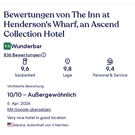
Bewertungen von The Inn at
Bewertungen
Henderson's Wharf, an Ascend
Collection Hotel
Wunderbar
9,2
836 Bewertungen
9,6
9,8
9,4
Sauberkeit
Lage
Personal & Service
Bewertungen
Verifizierte Bewertung
10/10 – Außergewöhnlich
6. Apr. 2026
Mit Google übersetzen
Very nice hotel in good location
Marsha, Aufenthalt von 3 Nächten