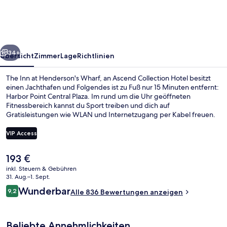
Henderson's
Wharf,
an
rück
Weiter
Ascend
34+
Übersicht
Zimmer
Lage
Richtlinien
Collection
The Inn at Henderson's Wharf, an Ascend Collection Hotel besitzt
Hotel
einen Jachthafen und Folgendes ist zu Fuß nur 15 Minuten entfernt:
Harbor Point Central Plaza. Im rund um die Uhr geöffneten
Fitnessbereich kannst du Sport treiben und dich auf
Gratisleistungen wie WLAN und Internetzugang per Kabel freuen.
Weitere Highlights sind eine Snackbar, eine Terrasse und ein
Garten. Andere Reisende lieben das hilfsbereite Personal und die
VIP Access
Lage.
Der
193 €
Außenbereich
aktuelle
inkl. Steuern & Gebühren
Preis
31. Aug.–1. Sept.
beträgt
Bewertungen
Wunderbar
9,2
Alle 836 Bewertungen anzeigen
193 €.
9,2 von 10.
Beliebte Annehmlichkeiten