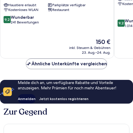
Koste
Tapestry
Haustiere erlaubt
Parkplätze verfügbar
Harbor
Kostenloses WLAN
Restaurant
Collection
East,
by
MD
9.2
Wunderbar
9,2
9.2
Wun
Hilton
Little
von
241 Bewertungen
9,2
von
1.01
Fells
Italy
10,
10,
Point
Wunderbar,
Wunder
241
Der
150 €
1.014
Bewertungen
Preis
Bewert
inkl. Steuern & Gebühren
beträgt
23. Aug.–24. Aug.
150 €
Ähnliche Unterkünfte vergleichen
Melde dich an, um verfügbare Rabatte und Vorteile
anzuzeigen. Mehr Prämien für noch mehr Abenteuer!
Anmelden
Jetzt kostenlos registrieren
Zur Gegend