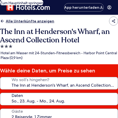
Zum Hauptinhalt springen
App herunterladen
Alle Unterkünfte anzeigen
The Inn at Henderson's Wharf, an
Ascend Collection Hotel
3.0-
Sterne-
Hotel am Wasser mit 24-Stunden-Fitnessbereich - Harbor Point Central
Unterkunft
Plaza (0,9 km)
Wähle deine Daten, um Preise zu sehen
Wo soll’s hingehen?
Daten
Gäste