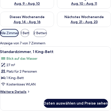
Aug. 9 - Aug. 10
Aug. 10 - Aug. 11
Überprüfe die Verfügbarkeit für dieses Wochenende, Aug. 14 -
Überprüfe die Verfügbarkeit f
Dieses Wochenende
Nächstes Wochenende
Aug. 14 - Aug. 16
Aug. 21 - Aug. 23
Verfügbare
Alle Zimmer
1 Bett
2 Betten
Filter
für
Anzeige von 7 von 7 Zimmern
Zimmer
Alle
Ein Hotelzimmer mit einem großen Bett
6
Standardzimmer, 1 King-Bett
Fotos
Blick auf das Wasser
für
27 m²
Standardzimmer,
1 King-
Platz für 2 Personen
Bett
1 King-Bett
anzeigen
Kostenloses WLAN
Weitere
Weitere Details
Details
für
Daten auswählen und Preise sehen
Standardzimmer,
1 King-