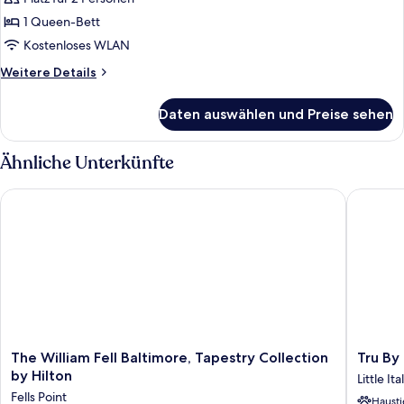
Zimmer,
1
1 Queen-Bett
Queen-
Kostenloses WLAN
Bett,
Weitere
Weitere Details
Nichtraucher
Details
anzeigen
für
Daten auswählen und Preise sehen
Zimmer,
1
Queen-
Ähnliche Unterkünfte
Bett,
Nichtraucher
The William Fell Baltimore, Tapestry Collection by Hilton
Tru By H
The
Tru
The William Fell Baltimore, Tapestry Collection
Tru By
William
By
by Hilton
Little Ita
Fell
Hilton
Fells Point
Hausti
Baltimore,
Baltimo