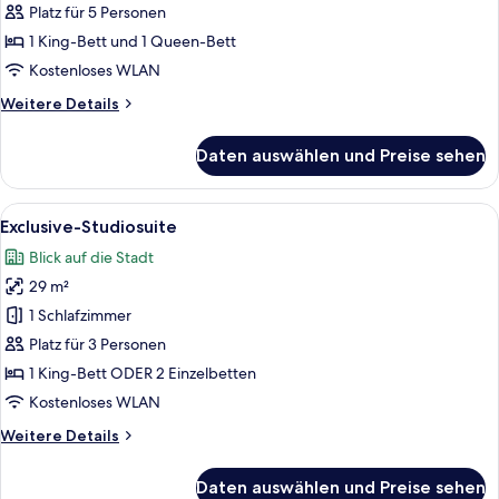
anzeigen
Platz für 5 Personen
1 King-Bett und 1 Queen-Bett
Kostenloses WLAN
Weitere
Weitere Details
Details
für
Daten auswählen und Preise sehen
Luxury-
Suite
Alle
Ein Schlafzimmer mit einer großen, k
3
Exclusive-Studiosuite
Fotos
Blick auf die Stadt
für
29 m²
Exclusive-
Studiosuite
1 Schlafzimmer
anzeigen
Platz für 3 Personen
1 King-Bett ODER 2 Einzelbetten
Kostenloses WLAN
Weitere
Weitere Details
Details
für
Daten auswählen und Preise sehen
Exclusive-