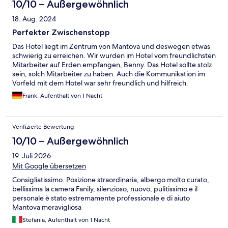
10/10 – Außergewöhnlich
18. Aug. 2024
Perfekter Zwischenstopp
Das Hotel liegt im Zentrum von Mantova und deswegen etwas
schwierig zu erreichen. Wir wurden im Hotel vom freundlichsten
Mitarbeiter auf Erden empfangen, Benny. Das Hotel sollte stolz
sein, solch Mitarbeiter zu haben. Auch die Kommunikation im
Vorfeld mit dem Hotel war sehr freundlich und hilfreich.
Frühstück und Service waren perfekt. Außerdem ist die
Frank, Aufenthalt von 1 Nacht
Dachterrasse mit Ausblick über Mantova hervorragend.
Verifizierte Bewertung
10/10 – Außergewöhnlich
19. Juli 2026
Mit Google übersetzen
Consigliatissimo. Posizione straordinaria, albergo molto curato,
bellissima la camera Fanily, silenzioso, nuovo, pulitissimo e il
personale è stato estremamente professionale e di aiuto
Mantova meravigliosa
Stefania, Aufenthalt von 1 Nacht