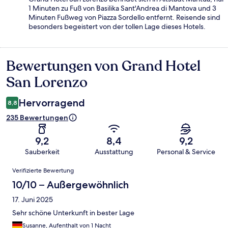
1 Minuten zu Fuß von Basilika Sant'Andrea di Mantova und 3
Minuten Fußweg von Piazza Sordello entfernt. Reisende sind
besonders begeistert von der tollen Lage dieses Hotels.
Bewertungen von Grand Hotel
Bewertungen
San Lorenzo
Hervorragend
8,8
235 Bewertungen
9,2
8,4
9,2
Sauberkeit
Ausstattung
Personal & Service
Bewertungen
Verifizierte Bewertung
10/10 – Außergewöhnlich
17. Juni 2025
Sehr schöne Unterkunft in bester Lage
Susanne, Aufenthalt von 1 Nacht