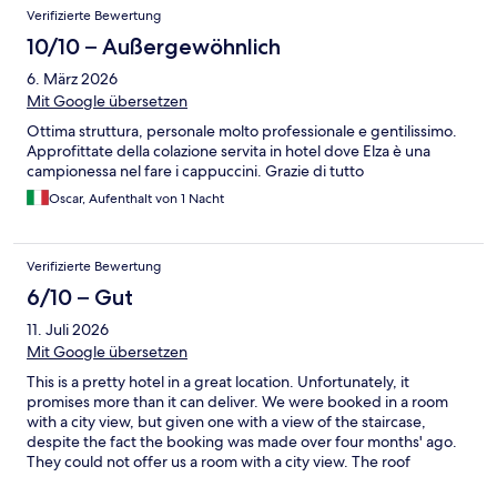
Verifizierte Bewertung
10/10 – Außergewöhnlich
6. März 2026
Mit Google übersetzen
Ottima struttura, personale molto professionale e gentilissimo.
Approfittate della colazione servita in hotel dove Elza è una
campionessa nel fare i cappuccini. Grazie di tutto
Oscar, Aufenthalt von 1 Nacht
Verifizierte Bewertung
6/10 – Gut
11. Juli 2026
Mit Google übersetzen
This is a pretty hotel in a great location. Unfortunately, it
promises more than it can deliver. We were booked in a room
with a city view, but given one with a view of the staircase,
despite the fact the booking was made over four months' ago.
They could not offer us a room with a city view. The roof
terraced bar was prominently advertised, however, when we