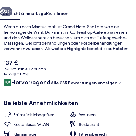
rück
Weiter
26+
Übersicht
Zimmer
Lage
Richtlinien
Wenn du nach Mantua reist, ist Grand Hotel San Lorenzo eine
hervorragende Wahl. Du kannst im Coffeeshop/Café etwas essen
und den Wellnessbereich besuchen, um dich mit Tiefengewebe-
Massagen, Gesichtsbehandlungen oder Körperbehandlungen
verwöhnen zu lassen. Als weitere Highlights bietet dieses Hotel im
luxuriösen Stil eine Loungebar, einen Fitnessbereich und eine
Terrasse. Andere Reisende lieben das hilfsbereite Personal und die
Der
137 €
Lage.
aktuelle
inkl. Steuern & Gebühren
Preis
10. Aug.–11. Aug.
Blick auf die Stadt
beträgt
Bewertungen
Hervorragend
8,8
Alle 235 Bewertungen anzeigen
137 €.
8,8 von 10.
Beliebte Annehmlichkeiten
Frühstück inbegriffen
Wellness
Kostenloses WLAN
Restaurant
Klimaanlage
Fitnessbereich