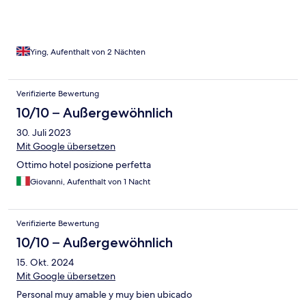
went there, there was no bar open. Again, when we went to
reception, they could not provide an adequate response and
when we asked for a manager, we were told none was available.
The hotel seems to be staffed by a group of very young women
who did not know what was expected of them. This was
Ying, Aufenthalt von 2 Nächten
disappointing as the hotel has the potential to be a proper 4 star
hotel. The breakfast was excellent.
Verifizierte Bewertung
10/10 – Außergewöhnlich
30. Juli 2023
Mit Google übersetzen
Ottimo hotel posizione perfetta
Giovanni, Aufenthalt von 1 Nacht
Verifizierte Bewertung
10/10 – Außergewöhnlich
15. Okt. 2024
Mit Google übersetzen
Personal muy amable y muy bien ubicado