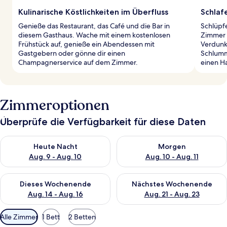
Kulinarische Köstlichkeiten im Überfluss
Schlaf
Genieße das Restaurant, das Café und die Bar in
Schlüpf
diesem Gasthaus. Wache mit einem kostenlosen
Zimmer 
Frühstück auf, genieße ein Abendessen mit
Verdunk
Gastgebern oder gönne dir einen
Schlumm
Champagnerservice auf dem Zimmer.
einen Ha
Zimmeroptionen
Überprüfe die Verfügbarkeit für diese Daten
Überprüfe die Verfügbarkeit für heute Nacht, Aug. 9 - Aug. 10
Überprüfe die Verfügbarkeit fü
Heute Nacht
Morgen
Aug. 9 - Aug. 10
Aug. 10 - Aug. 11
Überprüfe die Verfügbarkeit für dieses Wochenende, Aug. 14 -
Überprüfe die Verfügbarkeit f
Dieses Wochenende
Nächstes Wochenende
Aug. 14 - Aug. 16
Aug. 21 - Aug. 23
Verfügbare
Alle Zimmer
1 Bett
2 Betten
Filter