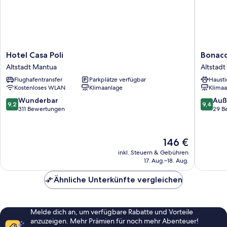
Hotel
Bonacols
Hotel Casa Poli
Bonaco
Casa
Collecti
Altstadt Mantua
Altstad
Poli
,
Flughafentransfer
Parkplätze verfügbar
Hausti
Altstadt
Manteg
Kostenloses WLAN
Klimaanlage
Klimaa
Mantua
Hotels
Altstadt
9.2
9.4
Wunderbar
Auß
9,2
9,4
Mantua
von
von
311 Bewertungen
29 B
10,
10,
Wunderbar,
Außerge
311
29
Der
146 €
Bewertungen
Bewert
Preis
inkl. Steuern & Gebühren
beträgt
17. Aug.–18. Aug.
146 €
Ähnliche Unterkünfte vergleichen
Melde dich an, um verfügbare Rabatte und Vorteile
anzuzeigen. Mehr Prämien für noch mehr Abenteuer!