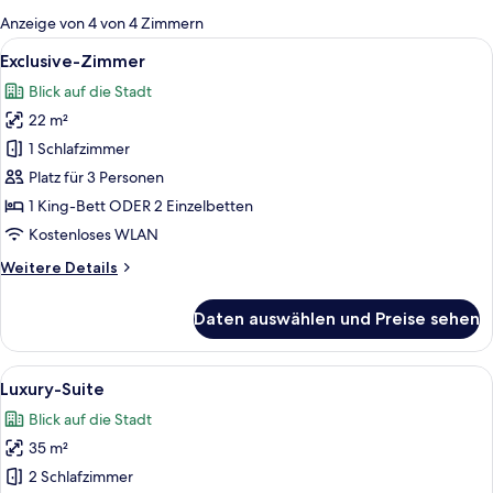
für
Anzeige von 4 von 4 Zimmern
Zimmer
Alle
Ein Schlafzimmer mit einem Bett, eine
4
Exclusive-Zimmer
Fotos
Blick auf die Stadt
für
22 m²
Exclusive-
Zimmer
1 Schlafzimmer
anzeigen
Platz für 3 Personen
1 King-Bett ODER 2 Einzelbetten
Kostenloses WLAN
Weitere
Weitere Details
Details
für
Daten auswählen und Preise sehen
Exclusive-
Zimmer
Alle
Ein Schlafzimmer mit Bett, Fenster und
5
Luxury-Suite
Fotos
Blick auf die Stadt
für
35 m²
Luxury-
Suite
2 Schlafzimmer