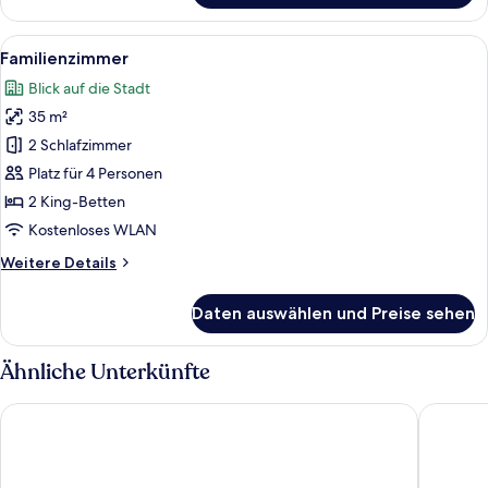
Studiosuite
Alle
Ein Hotelzimmer mit Bett, Schreibtisc
4
Familienzimmer
Fotos
Blick auf die Stadt
für
35 m²
Familienzimmer
anzeigen
2 Schlafzimmer
Platz für 4 Personen
2 King-Betten
Kostenloses WLAN
Weitere
Weitere Details
Details
für
Daten auswählen und Preise sehen
Familienzimmer
Ähnliche Unterkünfte
Hotel Casa Poli
Bonacols