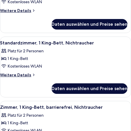
Kostenloses WLAN
Betten,
Nichtraucher,
Weitere
Weitere Details
Details
Poolblick
für
(No
Daten auswählen und Preise sehen
Standardzimmer,
Pets
2 Queen-
Allowed)
Betten,
Alle
Schreibtisch, Bügeleisen/Bügelbrett,
9
Nichtraucher,
anzeigen
Standardzimmer, 1 King-Bett, Nichtraucher
Fotos
Poolblick
Platz für 2 Personen
(No
für
Pets
1 King-Bett
Standardzimmer,
Allowed)
1 King-
Kostenloses WLAN
Bett,
Weitere
Weitere Details
Nichtraucher
Details
für
anzeigen
Daten auswählen und Preise sehen
Standardzimmer,
1 King-
Bett,
Alle
Schreibtisch, Bügeleisen/Bügelbrett,
5
Nichtraucher
Zimmer, 1 King-Bett, barrierefrei, Nichtraucher
Fotos
Platz für 2 Personen
für
1 King-Bett
Zimmer,
1 King-
Kostenloses WLAN