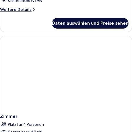
Suite,
Kostenloses WLAN
Pets
1 King-
Allowed)
Weitere
Weitere Details
Bett,
Details
für
Nichtraucher
Daten auswählen und Preise sehen
Familien-
anzeigen
Suite,
1 King-
Bett,
Nichtraucher
Zimmer
Platz für 4 Personen