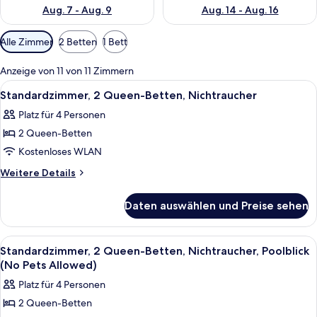
Aug. 7 - Aug. 9
Aug. 14 - Aug. 16
Verfügbare
Alle Zimmer
2 Betten
1 Bett
Filter
für
Anzeige von 11 von 11 Zimmern
Zimmer
Alle
Standardzimmer, 2 Queen-Betten, Nich
9
Standardzimmer, 2 Queen-Betten, Nichtraucher
Fotos
Platz für 4 Personen
für
2 Queen-Betten
Standardzimmer,
2 Queen-
Kostenloses WLAN
Betten,
Weitere
Weitere Details
Nichtraucher
Details
für
anzeigen
Daten auswählen und Preise sehen
Standardzimmer,
2 Queen-
Betten,
Alle
Ein Hotelzimmer mit zwei Betten, jew
5
Nichtraucher
Standardzimmer, 2 Queen-Betten, Nichtraucher, Poolblick
Fotos
(No Pets Allowed)
für
Platz für 4 Personen
Standardzimmer,
2 Queen-Betten
2 Queen-