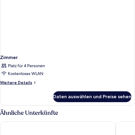
Zimmer
Platz für 4 Personen
Kostenloses WLAN
Weitere
Weitere Details
Details
für
Daten auswählen und Preise sehen
Zimmer
Ähnliche Unterkünfte
Thousand Hills Resort Hotel
Crestvie