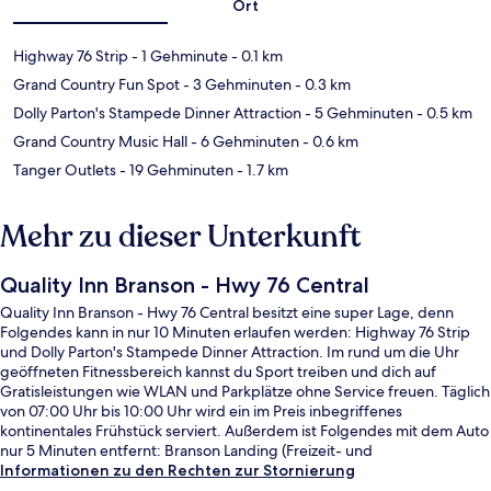
Ort
Highway 76 Strip
- 1 Gehminute
- 0.1 km
Grand Country Fun Spot
- 3 Gehminuten
- 0.3 km
Dolly Parton's Stampede Dinner Attraction
- 5 Gehminuten
- 0.5 km
Grand Country Music Hall
- 6 Gehminuten
- 0.6 km
Tanger Outlets
- 19 Gehminuten
- 1.7 km
Mehr zu dieser Unterkunft
Quality Inn Branson - Hwy 76 Central
Quality Inn Branson - Hwy 76 Central besitzt eine super Lage, denn
Folgendes kann in nur 10 Minuten erlaufen werden: Highway 76 Strip
und Dolly Parton's Stampede Dinner Attraction. Im rund um die Uhr
geöffneten Fitnessbereich kannst du Sport treiben und dich auf
Gratisleistungen wie WLAN und Parkplätze ohne Service freuen. Täglich
von 07:00 Uhr bis 10:00 Uhr wird ein im Preis inbegriffenes
kontinentales Frühstück serviert. Außerdem ist Folgendes mit dem Auto
nur 5 Minuten entfernt: Branson Landing (Freizeit- und
Vergnügungsviertel) und Titanic-Museum. Anderen Reisenden gefallen
Informationen zu den Rechten zur Stornierung
das hilfsbereite Personal und das Frühstück sehr gut.