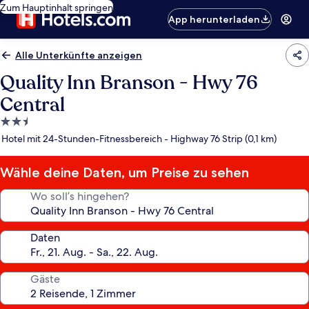
Zum Hauptinhalt springen
App herunterladen
Alle Unterkünfte anzeigen
Quality Inn Branson - Hwy 76
Central
2.5-
Sterne-
Hotel mit 24-Stunden-Fitnessbereich - Highway 76 Strip (0,1 km)
Unterkunft
Wähle deine Daten, um Preise zu sehen
Wo soll’s hingehen?
Daten
Gäste