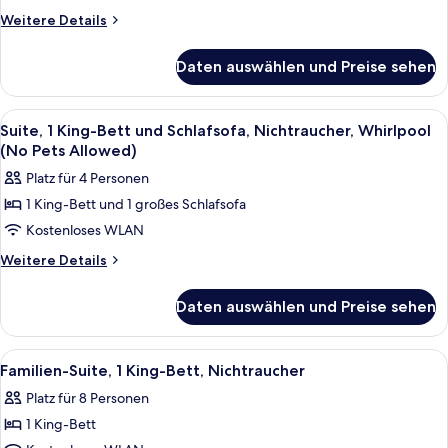
Queen-
Weitere
Weitere Details
Bett,
Details
für
Nichtraucher
Daten auswählen und Preise sehen
Zimmer,
(No
1
Pets
Queen-
Alle
Ein Hotelzimmer mit einem Bett, eine
8
Allowed)
Bett,
Suite, 1 King-Bett und Schlafsofa, Nichtraucher, Whirlpool
Fotos
Nichtraucher
anzeigen
(No Pets Allowed)
(No
für
Platz für 4 Personen
Pets
Suite,
Allowed)
1 King-Bett und 1 großes Schlafsofa
1 King-
Kostenloses WLAN
Bett
und
Weitere
Weitere Details
Details
Schlafsofa,
für
Nichtraucher,
Daten auswählen und Preise sehen
Suite,
Whirlpool
1 King-
(No
Bett
Alle
Ein Hotelzimmer mit zwei Betten, jew
5
und
Pets
Familien-Suite, 1 King-Bett, Nichtraucher
Fotos
Schlafsofa,
Allowed)
Platz für 8 Personen
Nichtraucher,
für
anzeigen
Whirlpool
1 King-Bett
Familien-
(No