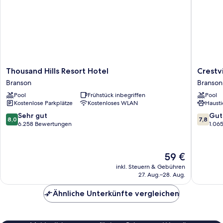
Thousand
Crestvi
Thousand Hills Resort Hotel
Crestv
Hills
Inn
Branson
Branson
Resort
Branson
Pool
Frühstück inbegriffen
Pool
Hotel
West
Kostenlose Parkplätze
Kostenloses WLAN
Hausti
Branson
8.0
7.8
Sehr gut
Gut
8,0
7,8
von
von
6.258 Bewertungen
1.06
10,
10,
Sehr
Gut,
gut,
1.065
Der
59 €
6.258
Bewert
Preis
inkl. Steuern & Gebühren
Bewertungen
beträgt
27. Aug.–28. Aug.
59 €
Ähnliche Unterkünfte vergleichen