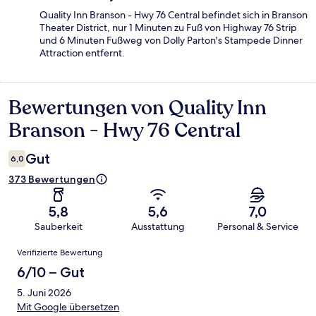
Quality Inn Branson - Hwy 76 Central befindet sich in Branson
Theater District, nur 1 Minuten zu Fuß von Highway 76 Strip
und 6 Minuten Fußweg von Dolly Parton's Stampede Dinner
Attraction entfernt.
Bewertungen von Quality Inn
Bewertungen
Branson - Hwy 76 Central
Gut
6,0
373 Bewertungen
5,8
5,6
7,0
Sauberkeit
Ausstattung
Personal & Service
Bewertungen
Verifizierte Bewertung
6/10 – Gut
5. Juni 2026
Mit Google übersetzen