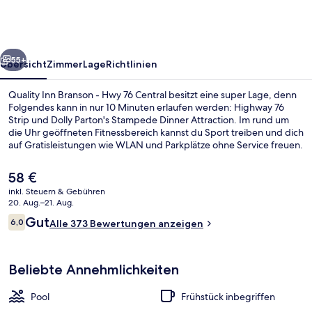
-
Hwy
76
rück
Weiter
Central
55+
Übersicht
Zimmer
Lage
Richtlinien
Quality Inn Branson - Hwy 76 Central besitzt eine super Lage, denn
Folgendes kann in nur 10 Minuten erlaufen werden: Highway 76
Strip und Dolly Parton's Stampede Dinner Attraction. Im rund um
die Uhr geöffneten Fitnessbereich kannst du Sport treiben und dich
auf Gratisleistungen wie WLAN und Parkplätze ohne Service freuen.
Täglich von 07:00 Uhr bis 10:00 Uhr wird ein im Preis inbegriffenes
kontinentales Frühstück serviert. Außerdem ist Folgendes mit dem
Der
58 €
Auto nur 5 Minuten entfernt: Branson Landing (Freizeit- und
aktuelle
inkl. Steuern & Gebühren
Vergnügungsviertel) und Titanic-Museum. Anderen Reisenden
Preis
20. Aug.–21. Aug.
gefallen das hilfsbereite Personal und das Frühstück sehr gut.
Pool
beträgt
Bewertungen
Gut
6,0
Alle 373 Bewertungen anzeigen
58 €.
6,0 von 10.
Beliebte Annehmlichkeiten
Pool
Frühstück inbegriffen