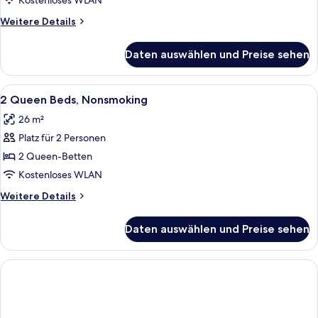
Kostenloses WLAN
Weitere
Weitere Details
Details
für
Daten auswählen und Preise sehen
Zimmer
Alle
Schreibtisch, Bügeleisen/Bügelbrett,
9
2 Queen Beds, Nonsmoking
Fotos
26 m²
für
Platz für 2 Personen
2
Queen
2 Queen-Betten
Beds,
Kostenloses WLAN
Nonsmoking
Weitere
Weitere Details
anzeigen
Details
für
Daten auswählen und Preise sehen
2
Queen
Beds,
Nonsmoking