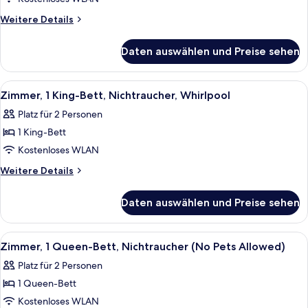
Bett,
Weitere
Weitere Details
barrierefrei,
Details
für
Nichtraucher
Daten auswählen und Preise sehen
Zimmer,
anzeigen
1 King-
Bett,
Alle
Schreibtisch, Bügeleisen/Bügelbrett,
5
barrierefrei,
Zimmer, 1 King-Bett, Nichtraucher, Whirlpool
Fotos
Nichtraucher
Platz für 2 Personen
für
1 King-Bett
Zimmer,
1 King-
Kostenloses WLAN
Bett,
Weitere
Weitere Details
Nichtraucher,
Details
für
Whirlpool
Daten auswählen und Preise sehen
Zimmer,
anzeigen
1 King-
Bett,
Alle
Zimmer, 1 Queen-Bett, Nichtraucher (
6
Nichtraucher,
Zimmer, 1 Queen-Bett, Nichtraucher (No Pets Allowed)
Fotos
Whirlpool
Platz für 2 Personen
für
1 Queen-Bett
Zimmer,
1
Kostenloses WLAN