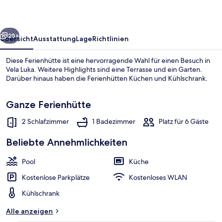
Prihonja
rück
Weiter
25+
Übersicht
Ausstattung
Lage
Richtlinien
Diese Ferienhütte ist eine hervorragende Wahl für einen Besuch in
Vela Luka. Weitere Highlights sind eine Terrasse und ein Garten.
Darüber hinaus haben die Ferienhütten Küchen und Kühlschrank.
Ganze Ferienhütte
2 Schlafzimmer
1 Badezimmer
Platz für 6 Gäste
Beliebte Annehmlichkeiten
Ferienhaus (Two Bedroom Stone House
Pool
Küche
Kostenlose Parkplätze
Kostenloses WLAN
Kühlschrank
Alle anzeigen