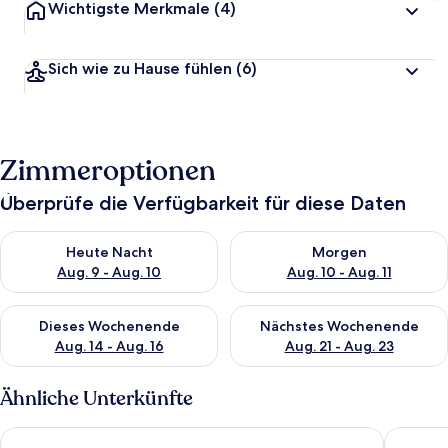
Wichtigste Merkmale
(4)
Sich wie zu Hause fühlen
(6)
Zimmeroptionen
Überprüfe die Verfügbarkeit für diese Daten
Überprüfe die Verfügbarkeit für heute Nacht, Aug. 9 - Aug. 10
Überprüfe die Verfügbarkeit fü
Heute Nacht
Morgen
Aug. 9 - Aug. 10
Aug. 10 - Aug. 11
Überprüfe die Verfügbarkeit für dieses Wochenende, Aug. 14 -
Überprüfe die Verfügbarkeit f
Dieses Wochenende
Nächstes Wochenende
Aug. 14 - Aug. 16
Aug. 21 - Aug. 23
Ähnliche Unterkünfte
Apartments Vela Stiniva - Two Bedroom Apartment With Sea 
Apartmen