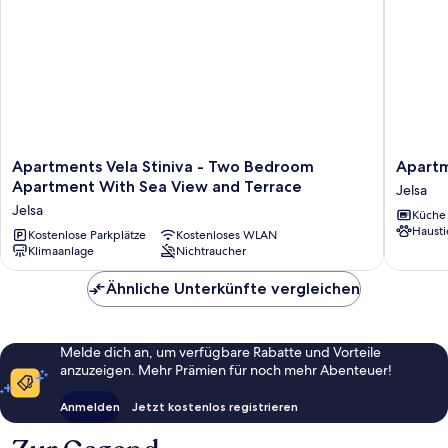
Apartments
Apartme
Apartments Vela Stiniva - Two Bedroom
Apartm
Vela
Perfect
Apartment With Sea View and Terrace
Jelsa
Stiniva
View
Jelsa
Küche
-
Jelsa
Hausti
Two
Kostenlose Parkplätze
Kostenloses WLAN
Klimaanlage
Nichtraucher
Bedroom
Apartment
Ähnliche Unterkünfte vergleichen
With
Sea
View
and
Melde dich an, um verfügbare Rabatte und Vorteile
Terrace
anzuzeigen. Mehr Prämien für noch mehr Abenteuer!
Jelsa
Anmelden
Jetzt kostenlos registrieren