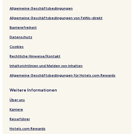
e
l
Allgemeine Geschäftsbedingungen
a
L
Allgemeine Geschäftsbedingungen von FeWo-direkt
u
k
Barrierefreiheit
a
Datenschutz
Cookies
Rechtliche Hinweise/Kontakt
Inhaltsrichtlinien und Melden von Inhalten
Allgemeine Geschäftsbedingungen für Hotels.com Rewards
Weitere Informationen
Über uns
Karriere
Reiseführer
Hotels.com Rewards