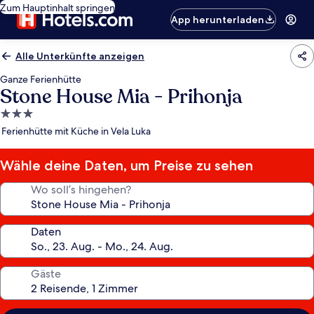
Zum Hauptinhalt springen
App herunterladen
Alle Unterkünfte anzeigen
Ganze Ferienhütte
Stone House Mia - Prihonja
3.0-
Sterne-
Ferienhütte mit Küche in Vela Luka
Unterkunft
Wähle deine Daten, um Preise zu sehen
Wo soll’s hingehen?
Daten
Gäste