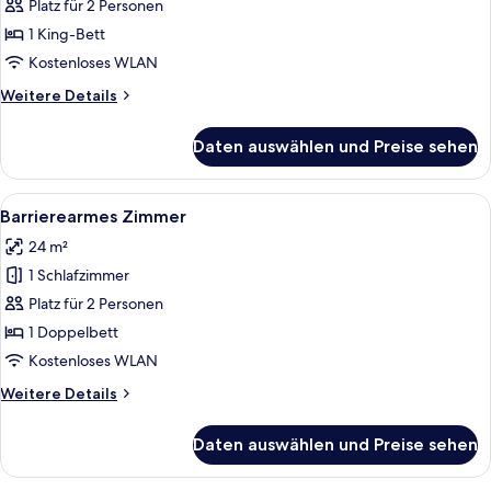
Suite
Platz für 2 Personen
anzeigen
1 King-Bett
Kostenloses WLAN
Weitere
Weitere Details
Details
für
Daten auswählen und Preise sehen
Junior-
Suite
Alle
Ein modernes Hotelzimmer mit Bett, Sc
8
Barrierearmes Zimmer
Fotos
24 m²
für
1 Schlafzimmer
Barrierearmes
Zimmer
Platz für 2 Personen
anzeigen
1 Doppelbett
Kostenloses WLAN
Weitere
Weitere Details
Details
für
Daten auswählen und Preise sehen
Barrierearmes
Zimmer