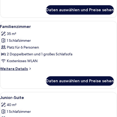
Details
für
Daten auswählen und Preise sehen
Familienzimmer
Alle
Ein modernes Wohnzimmer mit einer Co
8
Familienzimmer
Fotos
35 m²
für
1 Schlafzimmer
Familienzimmer
anzeigen
Platz für 6 Personen
2 Doppelbetten und 1 großes Schlafsofa
Kostenloses WLAN
Weitere
Weitere Details
Details
für
Daten auswählen und Preise sehen
Familienzimmer
Alle
Ein modernes Schlafzimmer im Loft-Sti
8
Junior-Suite
Fotos
40 m²
für
1 Schlafzimmer
Junior-