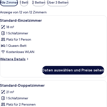
Verfügbare
Alle Zimmer
1 Bett
2 Betten
Über 3 Betten
Filter
für
Anzeige von 12 von 12 Zimmern
Zimmer
Alle
Ein kleiner Raum mit Bett, Schreibtisc
10
Standard-Einzelzimmer
Fotos
18 m²
für
1 Schlafzimmer
Standard-
Einzelzimmer
Platz für 1 Person
anzeigen
1 Queen-Bett
Kostenloses WLAN
Weitere
Weitere Details
Details
für
Daten auswählen und Preise sehen
Standard-
Einzelzimmer
Alle
Ein modernes Hotelzimmer mit Bett, S
11
Standard-Doppelzimmer
Fotos
21 m²
für
1 Schlafzimmer
Standard-
Doppelzimmer
Platz für 2 Personen