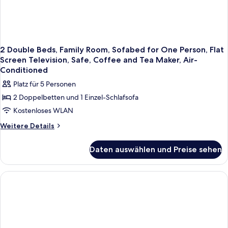
2 Double Beds, Family Room, Sofabed for One Person, Flat
Screen Television, Safe, Coffee and Tea Maker, Air-
Conditioned
Platz für 5 Personen
2 Doppelbetten und 1 Einzel-Schlafsofa
Kostenloses WLAN
Weitere
Weitere Details
Details
für
Daten auswählen und Preise sehen
2
Double
Beds,
Family
Room,
Sofabed
for
One
Person,