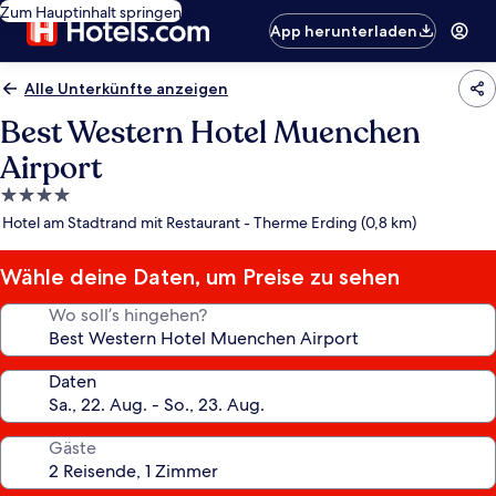
Zum Hauptinhalt springen
App herunterladen
Alle Unterkünfte anzeigen
Best Western Hotel Muenchen
Airport
4.0-
Sterne-
Hotel am Stadtrand mit Restaurant - Therme Erding (0,8 km)
Unterkunft
Wähle deine Daten, um Preise zu sehen
Wo soll’s hingehen?
Daten
Gäste