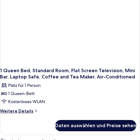
Sofabed,
Flat
Screen
Television,
Laptop
Safe,
Coffee
and
Tea
Maker,
Air-
Conditioned
1 Queen Bed, Standard Room, Flat Screen Television, Mini
Bar, Laptop Safe, Coffee and Tea Maker, Air-Conditioned
Platz für 1 Person
1 Queen-Bett
Kostenloses WLAN
Weitere
Weitere Details
Details
für
Daten auswählen und Preise sehen
1
Queen
Bed,