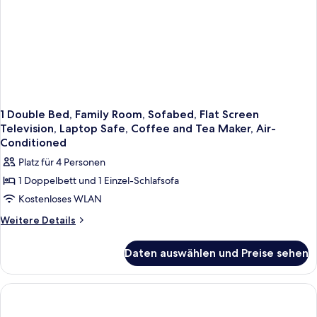
Flat
Screen
Television,
Safe,
Coffee
and
Tea
Maker,
Air-
1 Double Bed, Family Room, Sofabed, Flat Screen
Conditioned
Television, Laptop Safe, Coffee and Tea Maker, Air-
Conditioned
Platz für 4 Personen
1 Doppelbett und 1 Einzel-Schlafsofa
Kostenloses WLAN
Weitere
Weitere Details
Details
für
Daten auswählen und Preise sehen
1
Double
Bed,
Family
Room,