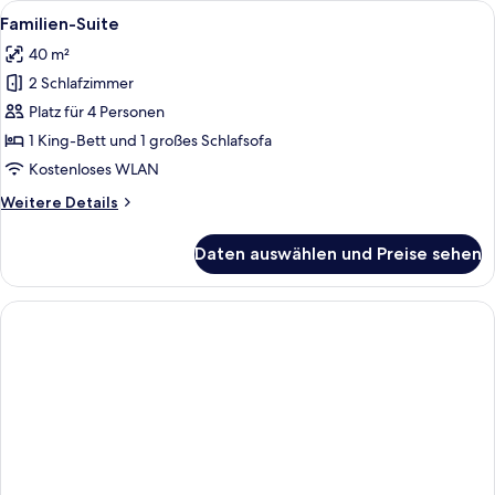
Alle
Ein modernes Hotelzimmer mit einem gr
7
Familien-Suite
Fotos
40 m²
für
2 Schlafzimmer
Familien-
Suite
Platz für 4 Personen
anzeigen
1 King-Bett und 1 großes Schlafsofa
Kostenloses WLAN
Weitere
Weitere Details
Details
für
Daten auswählen und Preise sehen
Familien-
Suite