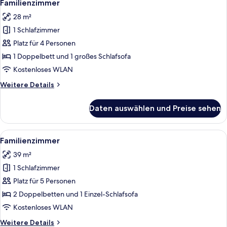
9
Familienzimmer
Fotos
28 m²
für
1 Schlafzimmer
Familienzimmer
anzeigen
Platz für 4 Personen
1 Doppelbett und 1 großes Schlafsofa
Kostenloses WLAN
Weitere
Weitere Details
Details
für
Daten auswählen und Preise sehen
Familienzimmer
Alle
Ein modernes Hotelzimmer mit einem B
8
Familienzimmer
Fotos
39 m²
für
1 Schlafzimmer
Familienzimmer
anzeigen
Platz für 5 Personen
2 Doppelbetten und 1 Einzel-Schlafsofa
Kostenloses WLAN
Weitere
Weitere Details