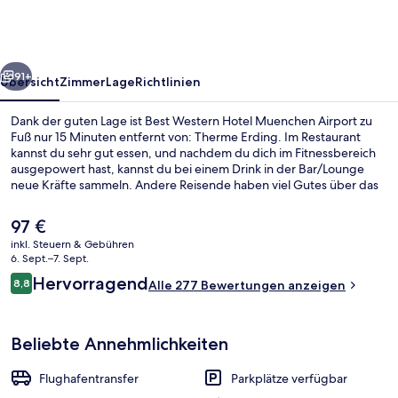
Muenchen
Airport
rück
Weiter
91+
Übersicht
Zimmer
Lage
Richtlinien
Dank der guten Lage ist Best Western Hotel Muenchen Airport zu
Fuß nur 15 Minuten entfernt von: Therme Erding. Im Restaurant
kannst du sehr gut essen, und nachdem du dich im Fitnessbereich
ausgepowert hast, kannst du bei einem Drink in der Bar/Lounge
neue Kräfte sammeln. Andere Reisende haben viel Gutes über das
hilfsbereite Personal zu berichten.
Der
97 €
aktuelle
inkl. Steuern & Gebühren
Preis
6. Sept.–7. Sept.
Minibar, Zimmersafe, Schreibtisch, la
beträgt
Bewertungen
Hervorragend
8,8
Alle 277 Bewertungen anzeigen
97 €.
8,8 von 10.
Beliebte Annehmlichkeiten
Flughafentransfer
Parkplätze verfügbar