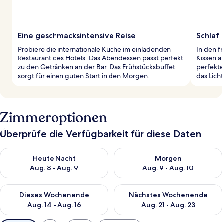
Eine geschmacksintensive Reise
Schlaf
Probiere die internationale Küche im einladenden
In den f
Restaurant des Hotels. Das Abendessen passt perfekt
Kissen a
zu den Getränken an der Bar. Das Frühstücksbuffet
perfekt
sorgt für einen guten Start in den Morgen.
das Lich
Zimmeroptionen
Überprüfe die Verfügbarkeit für diese Daten
Überprüfe die Verfügbarkeit für heute Nacht, Aug. 8 - Aug. 9.
Überprüfe die Verfügbarkeit f
Heute Nacht
Morgen
Aug. 8 - Aug. 9
Aug. 9 - Aug. 10
Überprüfe die Verfügbarkeit für dieses Wochenende, Aug. 14 -
Überprüfe die Verfügbarkeit f
Dieses Wochenende
Nächstes Wochenende
Aug. 14 - Aug. 16
Aug. 21 - Aug. 23