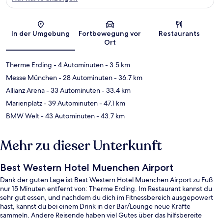
Karte
In der Umgebung
Fortbewegung vor
Restaurants
Ort
Therme Erding
- 4 Autominuten
- 3.5 km
Messe München
- 28 Autominuten
- 36.7 km
Allianz Arena
- 33 Autominuten
- 33.4 km
Marienplatz
- 39 Autominuten
- 47.1 km
BMW Welt
- 43 Autominuten
- 43.7 km
Mehr zu dieser Unterkunft
Best Western Hotel Muenchen Airport
Dank der guten Lage ist Best Western Hotel Muenchen Airport zu Fuß
nur 15 Minuten entfernt von: Therme Erding. Im Restaurant kannst du
sehr gut essen, und nachdem du dich im Fitnessbereich ausgepowert
hast, kannst du bei einem Drink in der Bar/Lounge neue Kräfte
sammeln. Andere Reisende haben viel Gutes über das hilfsbereite