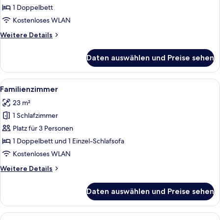
anzeigen
1 Doppelbett
Kostenloses WLAN
Weitere
Weitere Details
Details
für
Daten auswählen und Preise sehen
Standard-
Doppelzimmer
Alle
Ein Hotelzimmer mit zwei Betten, ein
7
Familienzimmer
Fotos
23 m²
für
1 Schlafzimmer
Familienzimmer
anzeigen
Platz für 3 Personen
1 Doppelbett und 1 Einzel-Schlafsofa
Kostenloses WLAN
Weitere
Weitere Details
Details
für
Daten auswählen und Preise sehen
Familienzimmer
Alle
Ein Hotelzimmer mit zwei Betten, eine