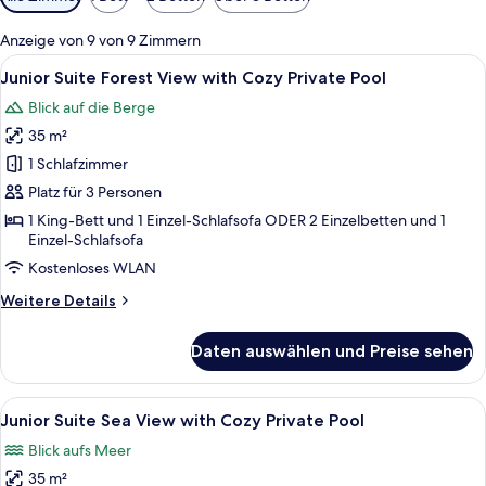
Filter
für
Anzeige von 9 von 9 Zimmern
Zimmer
Alle
Ein sonniger Außenbereich mit Liegebe
13
Junior Suite Forest View with Cozy Private Pool
Fotos
Blick auf die Berge
für
35 m²
Junior
Suite
1 Schlafzimmer
Forest
Platz für 3 Personen
View
1 King-Bett und 1 Einzel-Schlafsofa ODER 2 Einzelbetten und 1
with
Einzel-Schlafsofa
Cozy
Kostenloses WLAN
Private
Weitere
Weitere Details
Pool
Details
anzeigen
für
Daten auswählen und Preise sehen
Junior
Suite
Forest
Alle
Ein modernes Hotelzimmer mit einem gr
17
View
Junior Suite Sea View with Cozy Private Pool
Fotos
with
Blick aufs Meer
Cozy
für
Private
35 m²
Junior