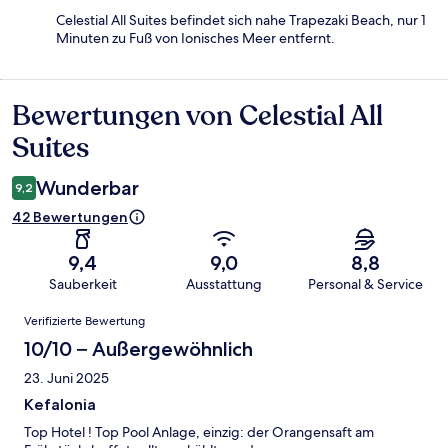
Celestial All Suites befindet sich nahe Trapezaki Beach, nur 1
Minuten zu Fuß von Ionisches Meer entfernt.
Bewertungen von Celestial All
Bewertungen
Suites
Wunderbar
9,2
42 Bewertungen
9,4
9,0
8,8
Sauberkeit
Ausstattung
Personal & Service
Bewertungen
Verifizierte Bewertung
10/10 – Außergewöhnlich
23. Juni 2025
Kefalonia
Top Hotel ! Top Pool Anlage, einzig: der Orangensaft am