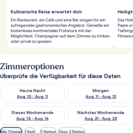
Kulinarische Reise erwartet dich
Heilig
Ein Restaurant, ein Café und eine Bar sorgen für ein
Das Hot
aufregendes gastronomisches Angebot. Genieße ein
Paare u
kostenloses kontinentales Frühstück mit der
Tiefeng
Möglichkeit, Champagner auf dem Zimmer zu trinken
Fitnessr
oder privat zu speisen.
Zimmeroptionen
Überprüfe die Verfügbarkeit für diese Daten
Überprüfe die Verfügbarkeit für heute Nacht, Aug. 10 - Aug. 11
Überprüfe die Verfügbarkeit fü
Heute Nacht
Morgen
Aug. 10 - Aug. 11
Aug. 11 - Aug. 12
Überprüfe die Verfügbarkeit für dieses Wochenende, Aug. 14 -
Überprüfe die Verfügbarkeit f
Dieses Wochenende
Nächstes Wochenende
Aug. 14 - Aug. 16
Aug. 21 - Aug. 23
Verfügbare
Alle Zimmer
1 Bett
2 Betten
Über 3 Betten