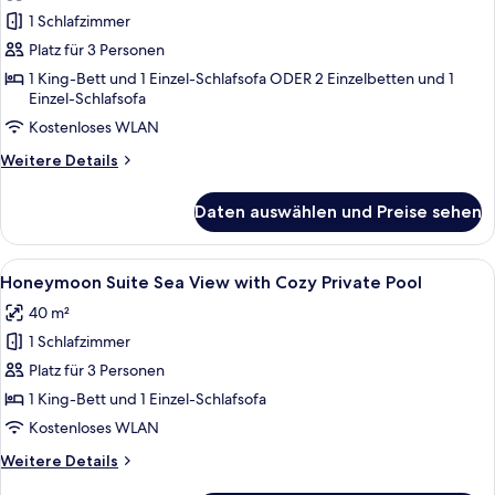
Pool
Suite
1 Schlafzimmer
Sea
Platz für 3 Personen
View
1 King-Bett und 1 Einzel-Schlafsofa ODER 2 Einzelbetten und 1
with
Einzel-Schlafsofa
Cozy
Kostenloses WLAN
Private
Weitere
Weitere Details
Pool
Details
anzeigen
für
Daten auswählen und Preise sehen
Junior
Suite
Sea
Alle
Ein modernes Schlafzimmer mit einem g
25
View
Honeymoon Suite Sea View with Cozy Private Pool
Fotos
with
40 m²
Cozy
für
Private
1 Schlafzimmer
Honeymoon
Pool
Suite
Platz für 3 Personen
Sea
1 King-Bett und 1 Einzel-Schlafsofa
View
Kostenloses WLAN
with
Weitere
Weitere Details
Cozy
Details