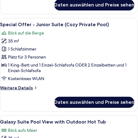
Private
für
Daten auswählen und Preise sehen
Honeymoon
Pool
Suite
anzeigen
Sea
Alle
Ein modernes Wohnzimmer mit Sofa, C
16
View
Special Offer - Junior Suite (Cozy Private Pool)
Fotos
with
Blick auf die Berge
Cozy
für
Private
35 m²
Special
Pool
Offer
1 Schlafzimmer
-
Platz für 3 Personen
Junior
1 King-Bett und 1 Einzel-Schlafsofa ODER 2 Einzelbetten und 1
Suite
Einzel-Schlafsofa
(Cozy
Kostenloses WLAN
Private
Weitere
Weitere Details
Pool)
Details
anzeigen
für
Daten auswählen und Preise sehen
Special
Offer
-
Alle
Ein Poolbereich mit Liegestühlen und 
7
Junior
Galaxy Suite Pool View with Outdoor Hot Tub
Fotos
Suite
Blick aufs Meer
(Cozy
für
Private