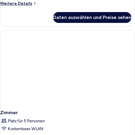
Weitere
Weitere Details
Details
für
Daten auswählen und Preise sehen
Zimmer
Zimmer
Platz für 5 Personen
Kostenloses WLAN