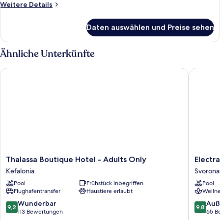
Weitere
Weitere Details
Details
für
Daten auswählen und Preise sehen
Zimmer
Ähnliche Unterkünfte
Thalassa Boutique Hotel - Adults Only
Electra 
Thalassa
Electra
Thalassa Boutique Hotel - Adults Only
Electr
Boutique
Kefaloni
Kefalonia
Svorona
Hotel
Hotel
Pool
Frühstück inbegriffen
Pool
-
&
Flughafentransfer
Haustiere erlaubt
Wellne
Adults
Spa
Only
Svorona
9.2
9.8
Wunderbar
Auß
9,2
9,8
Kefalonia
von
von
113 Bewertungen
65 B