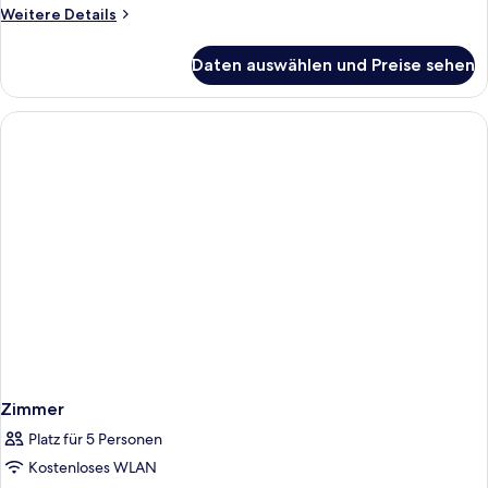
Weitere
Weitere Details
Details
für
Daten auswählen und Preise sehen
Zimmer
Zimmer
Platz für 5 Personen
Kostenloses WLAN