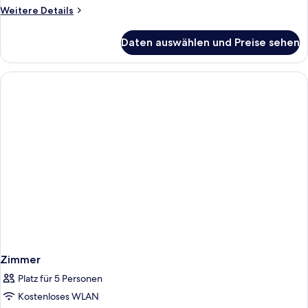
Private
Weitere
Weitere Details
Pool
Details
für
(Accessible)
Daten auswählen und Preise sehen
Junior
anzeigen
Suite
Forest
View
with
Cozy
Private
Pool
(Accessible)
Zimmer
Platz für 5 Personen
Kostenloses WLAN