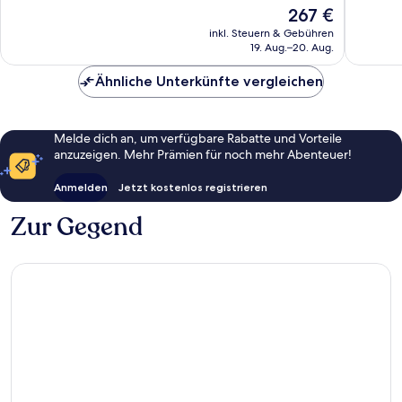
10,
10,
Der
267 €
Wunderbar,
Außerge
Preis
113
65
inkl. Steuern & Gebühren
beträgt
19. Aug.–20. Aug.
Bewertungen
Bewert
267 €
Ähnliche Unterkünfte vergleichen
Melde dich an, um verfügbare Rabatte und Vorteile
anzuzeigen. Mehr Prämien für noch mehr Abenteuer!
Anmelden
Jetzt kostenlos registrieren
Zur Gegend