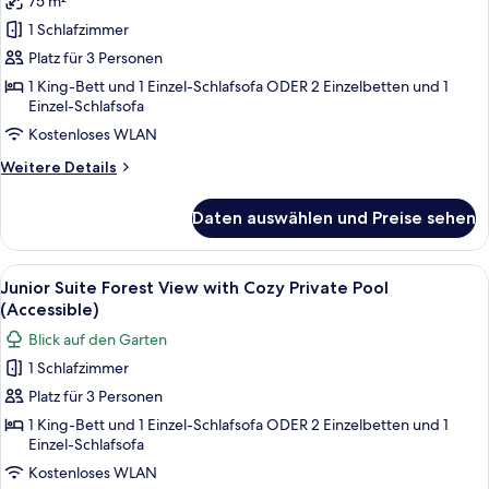
75 m²
Galaxy
Pool)
Suite
1 Schlafzimmer
Pool
Platz für 3 Personen
View
1 King-Bett und 1 Einzel-Schlafsofa ODER 2 Einzelbetten und 1
with
Einzel-Schlafsofa
Outdoor
Kostenloses WLAN
Hot
Weitere
Weitere Details
Tub
Details
anzeigen
für
Daten auswählen und Preise sehen
Galaxy
Suite
Pool
Alle
Ein moderner Poolbereich im Freien m
11
View
Junior Suite Forest View with Cozy Private Pool
Fotos
with
(Accessible)
Outdoor
für
Blick auf den Garten
Hot
Junior
Tub
1 Schlafzimmer
Suite
Platz für 3 Personen
Forest
View
1 King-Bett und 1 Einzel-Schlafsofa ODER 2 Einzelbetten und 1
Einzel-Schlafsofa
with
Kostenloses WLAN
Cozy