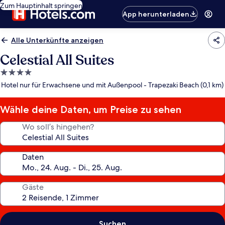
Zum Hauptinhalt springen
App herunterladen
Alle Unterkünfte anzeigen
Celestial All Suites
4.0-
Sterne-
Hotel nur für Erwachsene und mit Außenpool - Trapezaki Beach (0,1 km)
Unterkunft
Wähle deine Daten, um Preise zu sehen
Wo soll’s hingehen?
Daten
Gäste
Suchen