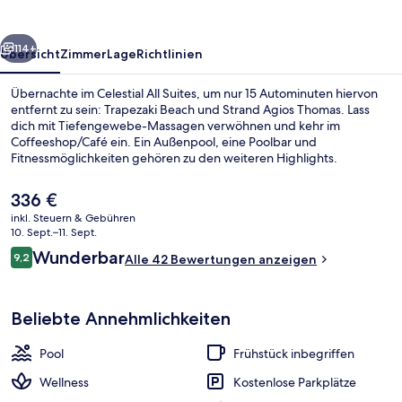
rück
Weiter
114+
Übersicht
Zimmer
Lage
Richtlinien
Übernachte im Celestial All Suites, um nur 15 Autominuten hiervon
entfernt zu sein: Trapezaki Beach und Strand Agios Thomas. Lass
dich mit Tiefengewebe-Massagen verwöhnen und kehr im
Coffeeshop/Café ein. Ein Außenpool, eine Poolbar und
Fitnessmöglichkeiten gehören zu den weiteren Highlights.
Der
336 €
aktuelle
inkl. Steuern & Gebühren
Preis
10. Sept.–11. Sept.
Außenbereich
beträgt
Bewertungen
Wunderbar
9,2
Alle 42 Bewertungen anzeigen
336 €.
9,2 von 10.
Beliebte Annehmlichkeiten
Pool
Frühstück inbegriffen
Wellness
Kostenlose Parkplätze