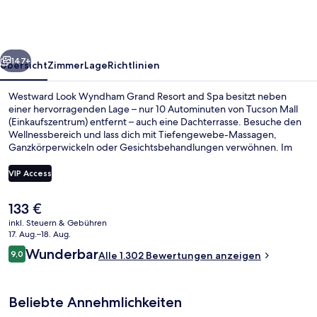
Grand
Resort
and
rück
Weiter
Spa
147+
Übersicht
Zimmer
Lage
Richtlinien
Westward Look Wyndham Grand Resort and Spa besitzt neben
einer hervorragenden Lage – nur 10 Autominuten von Tucson Mall
(Einkaufszentrum) entfernt – auch eine Dachterrasse. Besuche den
Wellnessbereich und lass dich mit Tiefengewebe-Massagen,
Ganzkörperwickeln oder Gesichtsbehandlungen verwöhnen. Im
Lookout Bar & Grill, einem der 2 Restaurants, wird Frühstück,
Mittagessen und Abendessen serviert. Weitere Highlights sind 3
VIP Access
Außenpools, eine Poolbar und Fitnessmöglichkeiten. Der Pool und
das hilfsbereite Personal erhalten gute Bewertungen von anderen
Der
133 €
Reisenden.
3 Außenpools, Liegestühle
aktuelle
inkl. Steuern & Gebühren
Preis
17. Aug.–18. Aug.
beträgt
Bewertungen
Wunderbar
9,0
Alle 1.302 Bewertungen anzeigen
133 €.
9,0 von 10.
Beliebte Annehmlichkeiten