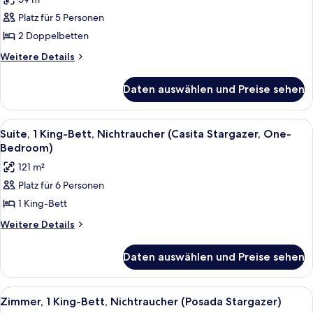
(Mobility)
Junior-
Platz für 5 Personen
Studiosuite,
2 Doppelbetten
2 Doppelbetten,
barrierefrei,
Weitere
Weitere Details
Details
Nichtraucher
für
(Mobility)
Daten auswählen und Preise sehen
Junior-
anzeigen
Studiosuite,
2 Doppelbetten,
Alle
Hochwertige Bettwaren, Daunenbettd
7
barrierefrei,
Suite, 1 King-Bett, Nichtraucher (Casita Stargazer, One-
Fotos
Nichtraucher
Bedroom)
(Mobility)
für
121 m²
Suite,
Platz für 6 Personen
1 King-
1 King-Bett
Bett,
Nichtraucher
Weitere
Weitere Details
Details
(Casita
für
Stargazer,
Daten auswählen und Preise sehen
Suite,
One-
1 King-
Bedroom)
Bett,
Alle
Ein Hotelzimmer mit Bett, Schreibtisc
9
Nichtraucher
anzeigen
Zimmer, 1 King-Bett, Nichtraucher (Posada Stargazer)
Fotos
(Casita