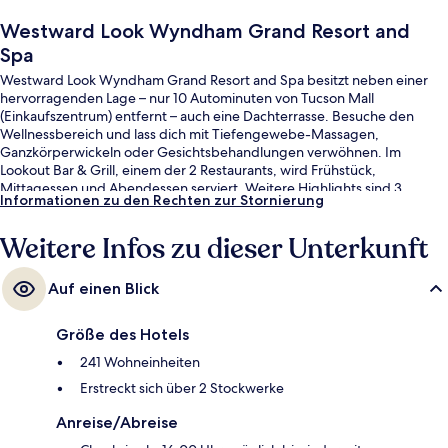
Westward Look Wyndham Grand Resort and
Spa
Westward Look Wyndham Grand Resort and Spa besitzt neben einer
hervorragenden Lage – nur 10 Autominuten von Tucson Mall
(Einkaufszentrum) entfernt – auch eine Dachterrasse. Besuche den
Wellnessbereich und lass dich mit Tiefengewebe-Massagen,
Ganzkörperwickeln oder Gesichtsbehandlungen verwöhnen. Im
Lookout Bar & Grill, einem der 2 Restaurants, wird Frühstück,
Mittagessen und Abendessen serviert. Weitere Highlights sind 3
Informationen zu den Rechten zur Stornierung
Außenpools, eine Poolbar und Fitnessmöglichkeiten. Der Pool und das
hilfsbereite Personal erhalten gute Bewertungen von anderen
Weitere Infos zu dieser Unterkunft
Reisenden.
Auf einen Blick
Größe des Hotels
241 Wohneinheiten
Erstreckt sich über 2 Stockwerke
Anreise/Abreise