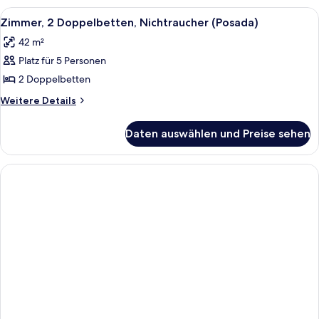
Bett,
Alle
Hochwertige Bettwaren, Daunenbettd
5
Nichtraucher
Zimmer, 2 Doppelbetten, Nichtraucher (Posada)
Fotos
(Posada)
42 m²
für
Platz für 5 Personen
Zimmer,
2 Doppelbetten,
2 Doppelbetten
Nichtraucher
Weitere
Weitere Details
(Posada)
Details
für
anzeigen
Daten auswählen und Preise sehen
Zimmer,
2 Doppelbetten,
Nichtraucher
(Posada)