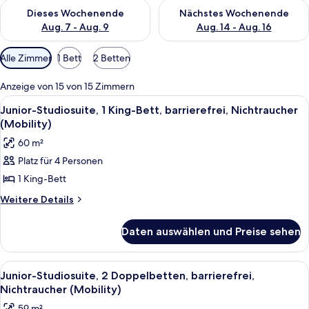
Überprüfe die Verfügbarkeit für dieses Wochenende, Aug. 7 - 
Überprüfe die Verfügbarkeit f
Dieses Wochenende
Nächstes Wochenende
Aug. 7 - Aug. 9
Aug. 14 - Aug. 16
Verfügbare
Alle Zimmer
1 Bett
2 Betten
Filter
für
Anzeige von 15 von 15 Zimmern
Zimmer
Alle
Hochwertige Bettwaren, Daunenbettd
10
Junior-Studiosuite, 1 King-Bett, barrierefrei, Nichtraucher
Fotos
(Mobility)
für
60 m²
Junior-
Platz für 4 Personen
Studiosuite,
1 King-Bett
1 King-
Bett,
Weitere
Weitere Details
Details
barrierefrei,
für
Nichtraucher
Daten auswählen und Preise sehen
Junior-
(Mobility)
Studiosuite,
anzeigen
1 King-
Alle
Ein Hotelzimmer mit zwei Betten, eine
10
Bett,
Junior-Studiosuite, 2 Doppelbetten, barrierefrei,
Fotos
barrierefrei,
Nichtraucher (Mobility)
Nichtraucher
für
59 m²