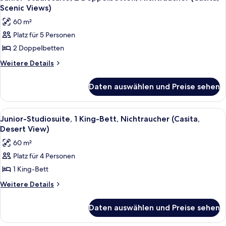
Fotos
Nichtraucher
Scenic Views)
(Casita,
für
60 m²
Scenic
Junior-
Views)
Platz für 5 Personen
Studiosuite,
2 Doppelbetten
2 Doppelbetten,
Nichtraucher
Weitere
Weitere Details
Details
(Casita,
für
Scenic
Daten auswählen und Preise sehen
Junior-
Views)
Studiosuite,
anzeigen
2 Doppelbetten,
Alle
Hochwertige Bettwaren, Daunenbettd
10
Nichtraucher
Junior-Studiosuite, 1 King-Bett, Nichtraucher (Casita,
Fotos
(Casita,
Desert View)
Scenic
für
60 m²
Views)
Junior-
Platz für 4 Personen
Studiosuite,
1 King-Bett
1 King-
Bett,
Weitere
Weitere Details
Details
Nichtraucher
für
(Casita,
Daten auswählen und Preise sehen
Junior-
Desert
Studiosuite,