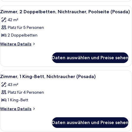
anzeigen
Bett,
Alle
Ein Poolbereich mit Liegestühlen u
11
Nichtraucher,
Zimmer, 2 Doppelbetten, Nichtraucher, Poolseite (Posada)
Fotos
Poolseite
42 m²
(Posada)
für
Platz für 5 Personen
Zimmer,
2 Doppelbetten,
2 Doppelbetten
Nichtraucher,
Weitere
Weitere Details
Poolseite
Details
für
(Posada)
Daten auswählen und Preise sehen
Zimmer,
anzeigen
2 Doppelbetten,
Nichtraucher,
Alle
Hochwertige Bettwaren, Daunenbettd
7
Poolseite
Zimmer, 1 King-Bett, Nichtraucher (Posada)
Fotos
(Posada)
43 m²
für
Platz für 4 Personen
Zimmer,
1 King-
1 King-Bett
Bett,
Weitere
Weitere Details
Nichtraucher
Details
für
(Posada)
Daten auswählen und Preise sehen
Zimmer,
anzeigen
1 King-