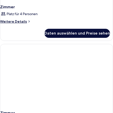
Zimmer
Platz für 4 Personen
Weitere
Weitere Details
Details
für
Daten auswählen und Preise sehen
Zimmer
Zimmer