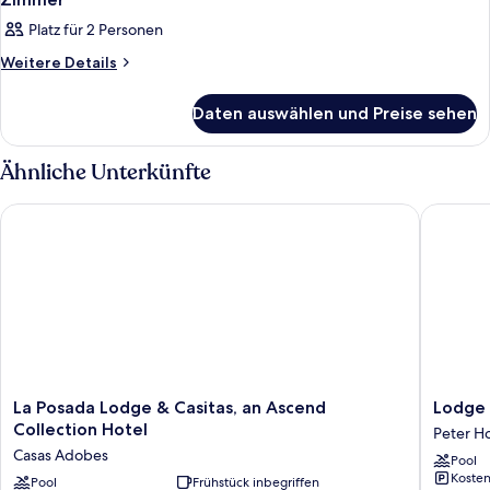
Platz für 2 Personen
Weitere
Weitere Details
Details
für
Daten auswählen und Preise sehen
Zimmer
Ähnliche Unterkünfte
La Posada Lodge & Casitas, an Ascend Collection Hotel
Lodge on
La
Lodge
La Posada Lodge & Casitas, an Ascend
Lodge 
Posada
on
Collection Hotel
Peter H
Lodge
the
Casas Adobes
Pool
&
Desert
Kosten
Casitas,
Pool
Frühstück inbegriffen
Peter