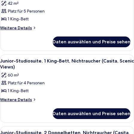
42 m²
Stargazer,
für
One-
Platz für 5 Personen
Zimmer,
Bedroom)
1 King-
1 King-Bett
Bett,
Weitere
Weitere Details
Nichtraucher
Details
für
(Posada
Daten auswählen und Preise sehen
Zimmer,
Stargazer)
1 King-
anzeigen
Bett,
Alle
Hochwertige Bettwaren, Daunenbettd
12
Nichtraucher
Junior-Studiosuite, 1 King-Bett, Nichtraucher (Casita, Scenic
Fotos
(Posada
Views)
Stargazer)
für
60 m²
Junior-
Platz für 4 Personen
Studiosuite,
1 King-Bett
1 King-
Bett,
Weitere
Weitere Details
Details
Nichtraucher
für
(Casita,
Daten auswählen und Preise sehen
Junior-
Scenic
Studiosuite,
Views)
1 King-
Alle
Ein Hotelzimmer mit zwei Betten, eine
10
Bett,
anzeigen
Junior-Studiosuite, 2 Doppelbetten, Nichtraucher (Casita,