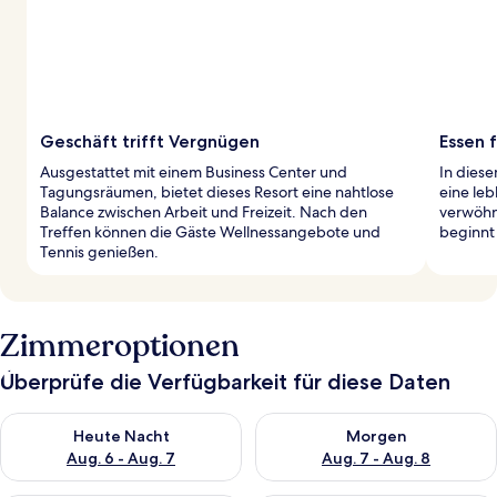
Geschäft trifft Vergnügen
Essen 
Ausgestattet mit einem Business Center und
In diese
Tagungsräumen, bietet dieses Resort eine nahtlose
eine le
Balance zwischen Arbeit und Freizeit. Nach den
verwöhn
Treffen können die Gäste Wellnessangebote und
beginnt
Tennis genießen.
Zimmeroptionen
Überprüfe die Verfügbarkeit für diese Daten
Überprüfe die Verfügbarkeit für heute Nacht, Aug. 6 - Aug. 7.
Überprüfe die Verfügbarkeit f
Heute Nacht
Morgen
Aug. 6 - Aug. 7
Aug. 7 - Aug. 8