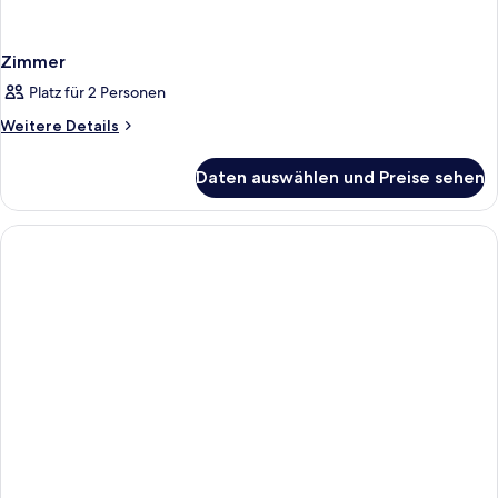
Zimmer
Platz für 2 Personen
Weitere
Weitere Details
Details
für
Daten auswählen und Preise sehen
Zimmer