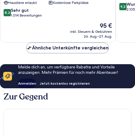
Haustiere erlaubt
Kostenlose Parkplätze
an
Howell
9.2
Wun
9,2
Ascend
von
2.10
8.2
Sehr gut
8,2
Collection
10,
von
1.014 Bewertungen
Hotel
Wunder
10,
Der
95 €
Casas
2.105
Sehr
Preis
Adobes
Bewert
gut,
inkl. Steuern & Gebühren
beträgt
26. Aug.–27. Aug.
1.014
95 €
Bewertungen
Ähnliche Unterkünfte vergleichen
Melde dich an, um verfügbare Rabatte und Vorteile
anzuzeigen. Mehr Prämien für noch mehr Abenteuer!
Anmelden
Jetzt kostenlos registrieren
Zur Gegend