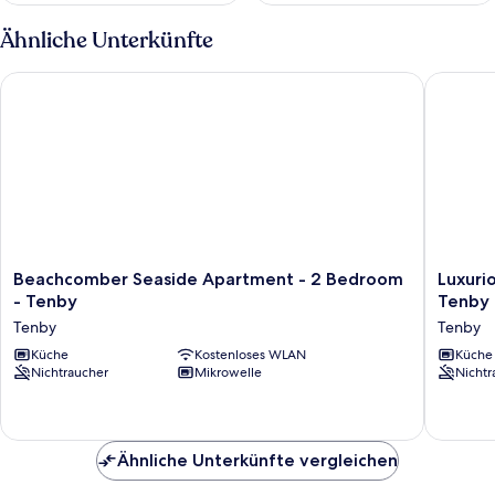
Ähnliche Unterkünfte
Beachcomber Seaside Apartment - 2 Bedroom - Tenby
Luxuriou
Beachcomber
Luxuriou
Beachcomber Seaside Apartment - 2 Bedroom
Luxuri
Seaside
Apartme
- Tenby
Tenby
Apartment
Charlton
Tenby
Tenby
-
Mews
2
Küche
Kostenloses WLAN
-
Küche
Nichtraucher
Mikrowelle
Nichtr
Bedroom
2
-
Bed
Tenby
-
Tenby
Tenby
Tenby
Ähnliche Unterkünfte vergleichen