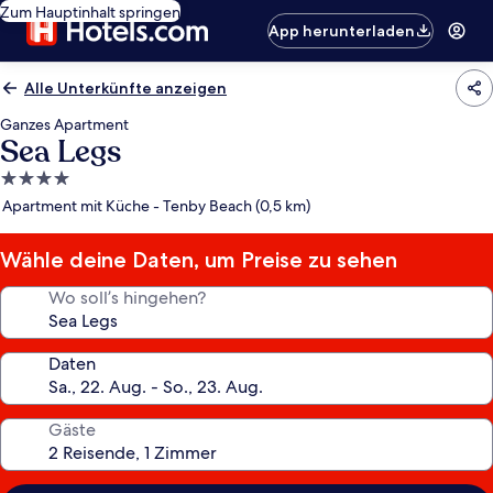
Zum Hauptinhalt springen
App herunterladen
Alle Unterkünfte anzeigen
Ganzes Apartment
Sea Legs
4.0-
Sterne-
Apartment mit Küche - Tenby Beach (0,5 km)
Unterkunft
Wähle deine Daten, um Preise zu sehen
Wo soll’s hingehen?
Daten
Gäste