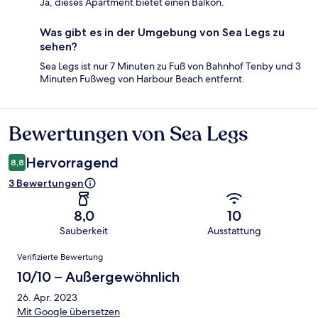
Ja, dieses Apartment bietet einen Balkon.
Was gibt es in der Umgebung von Sea Legs zu
sehen?
Sea Legs ist nur 7 Minuten zu Fuß von Bahnhof Tenby und 3
Minuten Fußweg von Harbour Beach entfernt.
Bewertungen von Sea Legs
Bewertungen
Hervorragend
8,8
3 Bewertungen
8,0
10
Sauberkeit
Ausstattung
Bewertungen
Verifizierte Bewertung
10/10 – Außergewöhnlich
26. Apr. 2023
Mit Google übersetzen