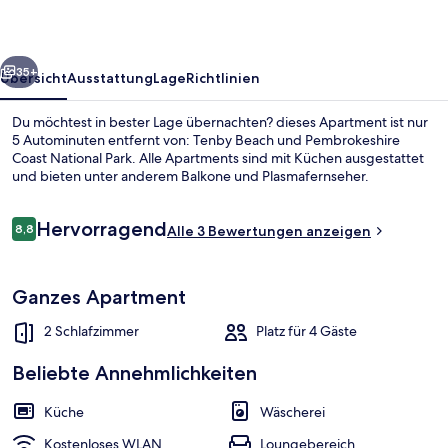
rück
Weiter
35+
Übersicht
Ausstattung
Lage
Richtlinien
Du möchtest in bester Lage übernachten? dieses Apartment ist nur
5 Autominuten entfernt von: Tenby Beach und Pembrokeshire
Coast National Park. Alle Apartments sind mit Küchen ausgestattet
und bieten unter anderem Balkone und Plasmafernseher.
Bewertungen
Hervorragend
8,8
Alle 3 Bewertungen anzeigen
8,8 von 10.
Apartment (2 Bedrooms) | Fassade de
Ganzes Apartment
2 Schlafzimmer
Platz für 4 Gäste
Beliebte Annehmlichkeiten
Küche
Wäscherei
Kostenloses WLAN
Loungebereich