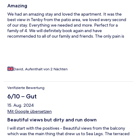
Amazing
We had an amazing stay and loved the apartment. It was the
best view in Tenby from the patio area, we loved every second
of our stay. Everything we needed and more. Perfect for a
family of 4. We will definitely book again and have
recommended to all of our family and friends. The only pain is
the parking but we used the multi story by Sainsbury's for Friday
to Sunday it was £12 which was v reasonable and only a short
walk away. There are closer car parks but we found this the best.
David, Aufenthalt von 2 Nächten
Verifizierte Bewertung
6/10 – Gut
15. Aug. 2024
Mit Google übersetzen
Beautiful views but dirty and run down
I will start with the positives - Beautiful views from the balcony
which was the main thing that drew us to Sea Legs. The terraced