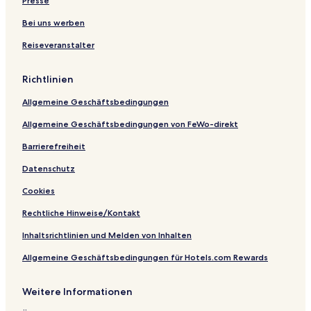
Presse
-
n
h
y
T
t
e
Bei uns werben
e
-
H
Reiseveranstalter
n
2
i
b
B
d
y
e
e
Richtlinien
d
a
r
w
Allgemeine Geschäftsbedingungen
o
a
o
y
Allgemeine Geschäftsbedingungen von FeWo-direkt
m
-
Barrierefreiheit
T
Datenschutz
e
n
Cookies
b
y
Rechtliche Hinweise/Kontakt
Inhaltsrichtlinien und Melden von Inhalten
Allgemeine Geschäftsbedingungen für Hotels.com Rewards
Weitere Informationen