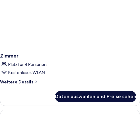
Zimmer
Platz für 4 Personen
Kostenloses WLAN
Weitere
Weitere Details
Details
für
Daten auswählen und Preise sehen
Zimmer