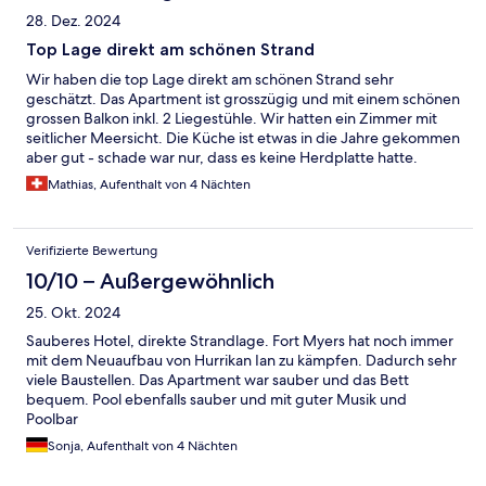
28. Dez. 2024
Top Lage direkt am schönen Strand
Wir haben die top Lage direkt am schönen Strand sehr
geschätzt. Das Apartment ist grosszügig und mit einem schönen
grossen Balkon inkl. 2 Liegestühle. Wir hatten ein Zimmer mit
seitlicher Meersicht. Die Küche ist etwas in die Jahre gekommen
aber gut - schade war nur, dass es keine Herdplatte hatte.
Overall können wir die Unterkunft sehr empfehlen.
Mathias, Aufenthalt von 4 Nächten
Verifizierte Bewertung
10/10 – Außergewöhnlich
25. Okt. 2024
Sauberes Hotel, direkte Strandlage. Fort Myers hat noch immer
mit dem Neuaufbau von Hurrikan Ian zu kämpfen. Dadurch sehr
viele Baustellen. Das Apartment war sauber und das Bett
bequem. Pool ebenfalls sauber und mit guter Musik und
Poolbar
Sonja, Aufenthalt von 4 Nächten