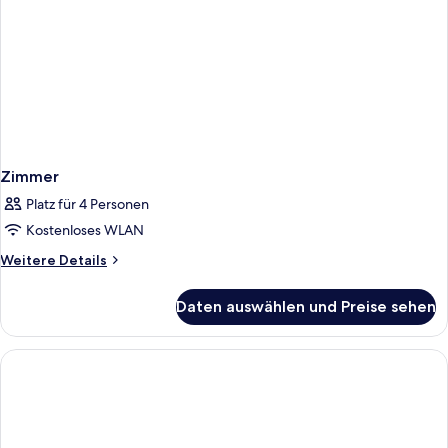
Zimmer
Platz für 4 Personen
Kostenloses WLAN
Weitere
Weitere Details
Details
für
Daten auswählen und Preise sehen
Zimmer