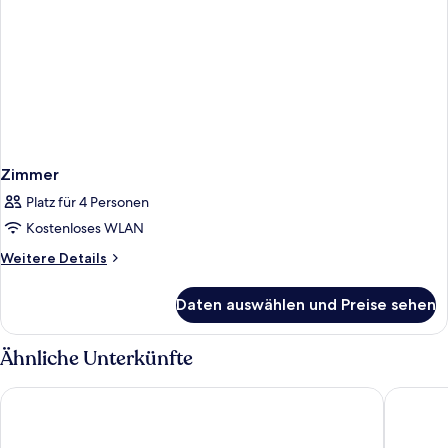
Zimmer
Platz für 4 Personen
Kostenloses WLAN
Weitere
Weitere Details
Details
für
Daten auswählen und Preise sehen
Zimmer
Ähnliche Unterkünfte
Margaritaville Beach Resort Fort Myers
Lani Kai