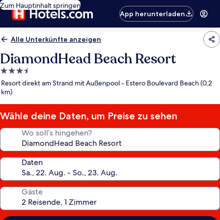
Zum Hauptinhalt springen
App herunterladen
Alle Unterkünfte anzeigen
DiamondHead Beach Resort
3.5-
Sterne-
Resort direkt am Strand mit Außenpool - Estero Boulevard Beach (0,2
Unterkunft
km)
Wähle deine Daten, um Preise zu sehen
Wo soll’s hingehen?
Daten
Gäste