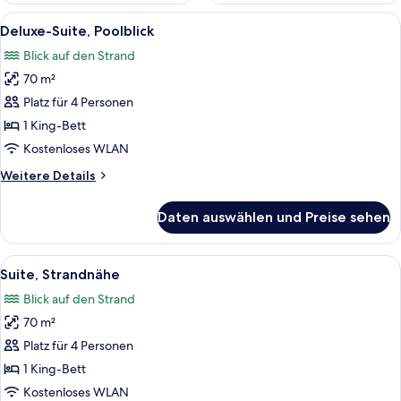
Alle
Ein modernes Hotelzimmer mit einem 
5
Deluxe-Suite, Poolblick
Fotos
Blick auf den Strand
für
70 m²
Deluxe-
Suite,
Platz für 4 Personen
Poolblick
1 King-Bett
anzeigen
Kostenloses WLAN
Weitere
Weitere Details
Details
für
Daten auswählen und Preise sehen
Deluxe-
Suite,
Poolblick
Alle
Ein Schlafzimmer mit Bett, Nachttisc
5
Suite, Strandnähe
Fotos
Blick auf den Strand
für
70 m²
Suite,
Strandnähe
Platz für 4 Personen
anzeigen
1 King-Bett
Kostenloses WLAN