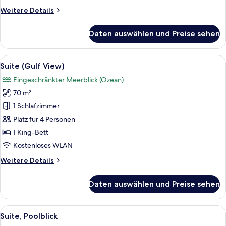
Weitere
Weitere Details
Details
für
Daten auswählen und Preise sehen
Suite,
Strandnähe
Alle
Ein Schlafzimmer mit Bett, Nachttisc
5
Suite (Gulf View)
Fotos
Eingeschränkter Meerblick (Ozean)
für
70 m²
Suite
(Gulf
1 Schlafzimmer
View)
Platz für 4 Personen
anzeigen
1 King-Bett
Kostenloses WLAN
Weitere
Weitere Details
Details
für
Daten auswählen und Preise sehen
Suite
(Gulf
View)
Alle
Ein Schlafzimmer mit Bett, Nachttisc
5
Suite, Poolblick
Fotos