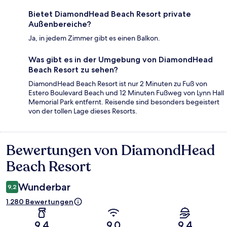
Bietet DiamondHead Beach Resort private
Außenbereiche?
Ja, in jedem Zimmer gibt es einen Balkon.
Was gibt es in der Umgebung von DiamondHead
Beach Resort zu sehen?
DiamondHead Beach Resort ist nur 2 Minuten zu Fuß von
Estero Boulevard Beach und 12 Minuten Fußweg von Lynn Hall
Memorial Park entfernt. Reisende sind besonders begeistert
von der tollen Lage dieses Resorts.
Bewertungen von DiamondHead
Bewertungen
Beach Resort
Wunderbar
9,2
1.280 Bewertungen
9,4
9,0
9,4