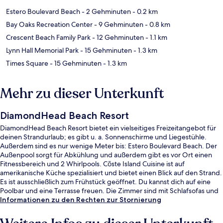
Estero Boulevard Beach
- 2 Gehminuten
- 0.2 km
Bay Oaks Recreation Center
- 9 Gehminuten
- 0.8 km
Crescent Beach Family Park
- 12 Gehminuten
- 1.1 km
Lynn Hall Memorial Park
- 15 Gehminuten
- 1.3 km
Times Square
- 15 Gehminuten
- 1.3 km
Mehr zu dieser Unterkunft
DiamondHead Beach Resort
DiamondHead Beach Resort bietet ein vielseitiges Freizeitangebot für
deinen Strandurlaub; es gibt u. a. Sonnenschirme und Liegestühle.
Außerdem sind es nur wenige Meter bis: Estero Boulevard Beach. Der
Außenpool sorgt für Abkühlung und außerdem gibt es vor Ort einen
Fitnessbereich und 2 Whirlpools. Cōste Island Cuisine ist auf
amerikanische Küche spezialisiert und bietet einen Blick auf den Strand.
Es ist ausschließlich zum Frühstück geöffnet. Du kannst dich auf eine
Poolbar und eine Terrasse freuen. Die Zimmer sind mit Schlafsofas und
Kühlschränken versehen. Anderen Reisenden gefallen der Pool und das
Informationen zu den Rechten zur Stornierung
hilfsbereite Personal sehr gut.