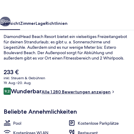
rück
Weiter
31+
Übersicht
Zimmer
Lage
Richtlinien
DiamondHead Beach Resort bietet ein vielseitiges Freizeitangebot
für deinen Strandurlaub; es gibt u. a. Sonnenschirme und
Liegestühle. Außerdem sind es nur wenige Meter bis: Estero
Boulevard Beach. Der Außenpool sorgt für Abkühlung und
außerdem gibt es vor Ort einen Fitnessbereich und 2 Whirlpools.
Cōste Island Cuisine ist auf amerikanische Küche spezialisiert und
bietet einen Blick auf den Strand. Es ist ausschließlich zum Frühstück
Der
233 €
geöffnet. Du kannst dich auf eine Poolbar und eine Terrasse freuen.
aktuelle
inkl. Steuern & Gebühren
Die Zimmer sind mit Schlafsofas und Kühlschränken versehen.
Preis
19. Aug.–20. Aug.
Anderen Reisenden gefallen der Pool und das hilfsbereite Personal
Ansicht von oben
beträgt
Bewertungen
sehr gut.
Wunderbar
9,2
Alle 1.280 Bewertungen anzeigen
233 €.
9,2 von 10.
Beliebte Annehmlichkeiten
Pool
Kostenlose Parkplätze
Kostenloses WLAN
Restaurant