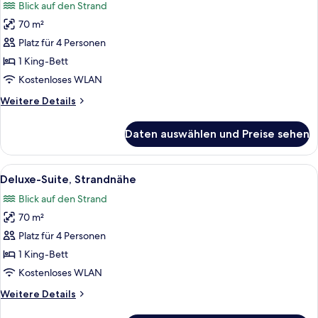
Blick auf den Strand
für
70 m²
Suite,
Poolblick
Platz für 4 Personen
anzeigen
1 King-Bett
Kostenloses WLAN
Weitere
Weitere Details
Details
für
Daten auswählen und Preise sehen
Suite,
Poolblick
Alle
Ein modernes Hotelzimmer mit einem 
5
Deluxe-Suite, Strandnähe
Fotos
Blick auf den Strand
für
70 m²
Deluxe-
Suite,
Platz für 4 Personen
Strandnähe
1 King-Bett
anzeigen
Kostenloses WLAN
Weitere
Weitere Details
Details