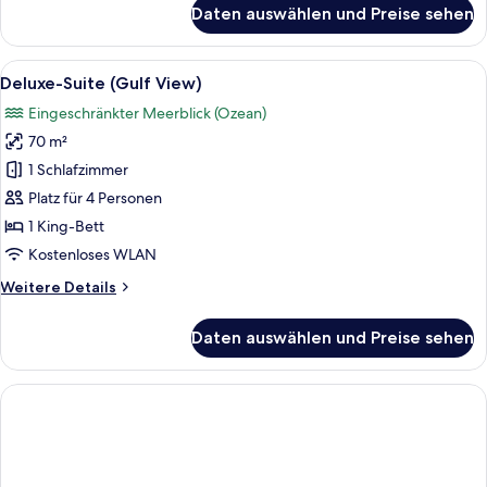
für
Daten auswählen und Preise sehen
Deluxe-
Suite,
Strandnähe
Alle
Ein modernes Hotelzimmer mit einem 
5
Deluxe-Suite (Gulf View)
Fotos
Eingeschränkter Meerblick (Ozean)
für
70 m²
Deluxe-
Suite
1 Schlafzimmer
(Gulf
Platz für 4 Personen
View)
1 King-Bett
anzeigen
Kostenloses WLAN
Weitere
Weitere Details
Details
für
Daten auswählen und Preise sehen
Deluxe-
Suite
(Gulf
View)