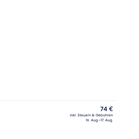
Flachbildfernseher, DVD-Player
Der
74 €
aktuelle
inkl. Steuern & Gebühren
Preis
16. Aug.–17. Aug.
2 Außenpools, geöffnet von 09:00 Uhr
beträgt
74 €.