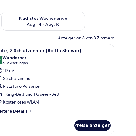
es Wochenende, Aug. 7 - Aug. 9.
Überprüfe die Verfügbarkeit für nächstes Wochenende, Aug. 1
Nächstes Wochenende
Aug. 14 - Aug. 16
Anzeige von 8 von 8 Zimmern
.
t, einem hölzernen Kopfteil, zwei Nachttischen mit Lampen, einem Kleidersc
le
Ein Hotelzimmer mit einem großen Bett, einem
6
ite, 2 Schlafzimmer (Roll In Shower)
otos
Wunderbar
ür
0
9,0 von 10
(6
6 Bewertungen
ite,
Bewertungen)
117 m²
 Schlafzimmer
2 Schlafzimmer
oll
Platz für 6 Personen
1 King-Bett und 1 Queen-Bett
hower)
Kostenloses WLAN
nzeigen
itere
itere Details
tails
r
Preise anzeigen
ite,
Schlafzimmer