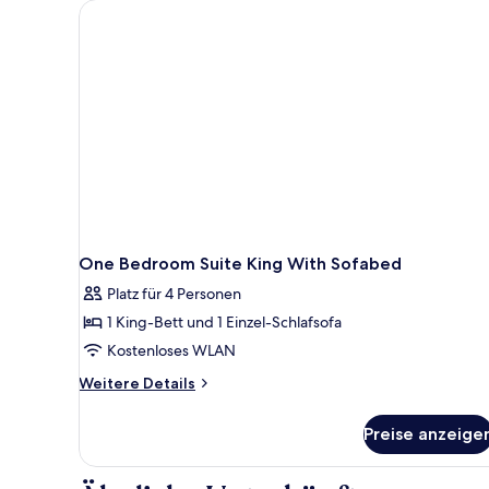
One Bedroom Suite King With Sofabed
Platz für 4 Personen
1 King-Bett und 1 Einzel-Schlafsofa
Kostenloses WLAN
Weitere
Weitere Details
Details
für
Preise anzeige
One
Bedroom
Suite