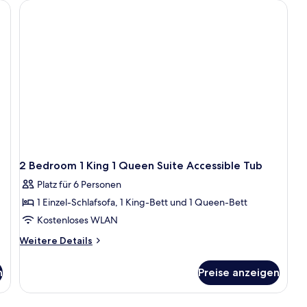
Ki
1
Q
Su
Ro
in
S
2 Bedroom 1 King 1 Queen Suite Accessible Tub
Platz für 6 Personen
1 Einzel-Schlafsofa, 1 King-Bett und 1 Queen-Bett
Kostenloses WLAN
Weitere
Weitere Details
Details
für
n
Preise anzeigen
2
Bedroom
1