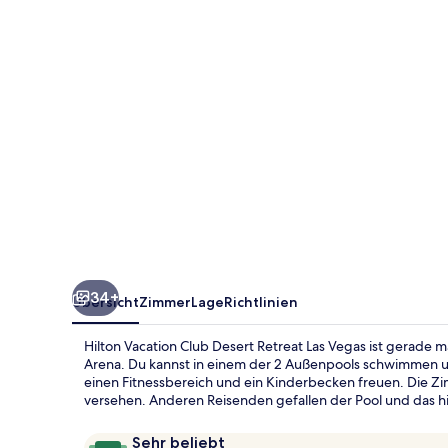
Retreat
Las
Vegas
34+
Übersicht
Zimmer
Lage
Richtlinien
Hilton Vacation Club Desert Retreat Las Vegas ist gerade 
Arena. Du kannst in einem der 2 Außenpools schwimmen un
einen Fitnessbereich und ein Kinderbecken freuen. Die 
versehen. Anderen Reisenden gefallen der Pool und das hil
Bewertungen
9,6
Sehr beliebt