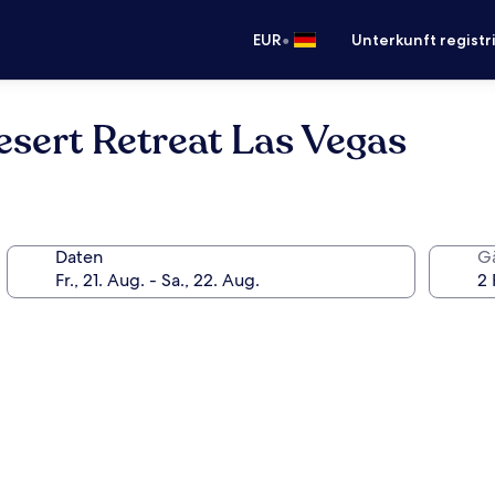
•
EUR
Unterkunft registr
esert Retreat Las Vegas
Daten
G