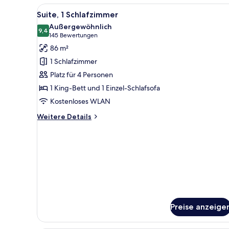
Bett,
Alle
Ein Hotelzimmer mit einem gro
7
Badewanne
Suite, 1 Schlafzimmer
Fotos
Außergewöhnlich
für
9,4
9,4 von 10
(145
145 Bewertungen
Suite,
Bewertungen)
86 m²
1
1 Schlafzimmer
Schlafzimmer
Platz für 4 Personen
anzeigen
1 King-Bett und 1 Einzel-Schlafsofa
Kostenloses WLAN
Weitere
Weitere Details
Details
für
Suite,
1
Schlafzimmer
Preise anzeige