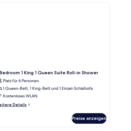
oll
.
t, einem hölzernen Kopfteil, zwei Nachttischen mit Lampen, einem Kleidersc
ower)
Bedroom 1 King 1 Queen Suite Roll-in Shower
Platz für 6 Personen
1 Queen-Bett, 1 King-Bett und 1 Einzel-Schlafsofa
Kostenloses WLAN
itere
itere Details
tails
r
Preise anzeigen
edroom