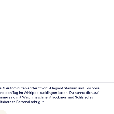
Lobby
mal 5 Autominuten entfernt von: Allegiant Stadium und T-Mobile
d den Tag im Whirlpool ausklingen lassen. Du kannst dich auf
Zimmer sind mit Waschmaschinen/Trocknern und Schlafsofas
Lobby
fsbereite Personal sehr gut.