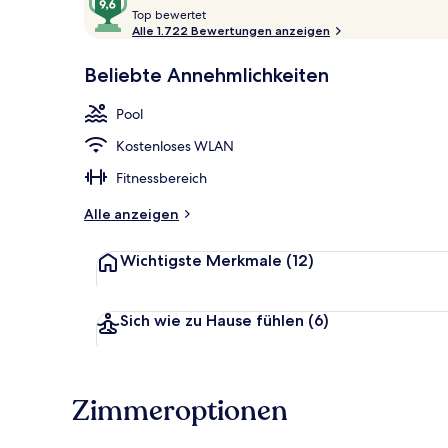
T
von
Top bewertet
o
Alle 1.722 Bewertungen anzeigen
10,
p
Sehr
Außenbereic
Beliebte Annehmlichkeiten
beliebt
b
e
Pool
w
e
Kostenloses WLAN
r
t
Fitnessbereich
e
t
Alle anzeigen
Wichtigste Merkmale
(12)
Sich wie zu Hause fühlen
(6)
Zimmeroptionen