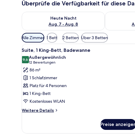
Überprüfe die Verfügbarkeit für diese D
Überprüfe die Verfügbarkeit für heute Nacht, Aug. 7
Überprüfe die
Heute Nacht
Aug. 7 - Aug. 8
A
Verfügbare
Alle Zimmer
1 Bett
2 Betten
Über 3 Betten
Filter
Alle
Ein Hotelzimmer mit einem gro
für
7
Suite, 1 King-Bett, Badewanne
Fotos
Zimmer
Außergewöhnlich
für
9,6
9,6 von 10
(12
12 Bewertungen
Suite,
Bewertungen)
86 m²
1 King-
1 Schlafzimmer
Bett,
Platz für 4 Personen
Badewanne
1 King-Bett
anzeigen
Kostenloses WLAN
Weitere
Weitere Details
Details
für
Preise anzeige
Suite,
1 King-