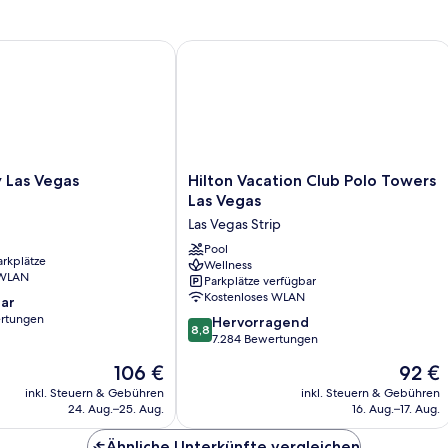
King
1
Queen
as Vegas
Hilton Vacation Club Polo Towers Las
Suite
Accessible
Tub
Hilton
 Las Vegas
Hilton Vacation Club Polo Towers
Vacation
Las Vegas
Club
Las Vegas Strip
Polo
Towers
Pool
arkplätze
Wellness
Las
 WLAN
Parkplätze verfügbar
Vegas
Kostenloses WLAN
ar
Las
rtungen
8.8
Vegas
Hervorragend
8,8
von
Strip
7.284 Bewertungen
10,
Der
Der
106 €
92 €
Hervorragend,
Preis
Preis
7.284
inkl. Steuern & Gebühren
inkl. Steuern & Gebühren
beträgt
beträgt
24. Aug.–25. Aug.
16. Aug.–17. Aug.
Bewertungen
106 €
92 €
Ähnliche Unterkünfte vergleichen