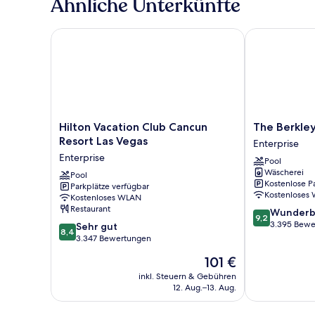
Ähnliche Unterkünfte
King
With
Sofabed
Hilton Vacation Club Cancun Resort Las Vegas
The Berkley L
Hilton
The
Hilton Vacation Club Cancun
The Berkley
Vacation
Berkley
Resort Las Vegas
Enterprise
Club
Las
Enterprise
Pool
Cancun
Vegas
Wäscherei
Resort
Pool
Enterprise
Kostenlose P
Parkplätze verfügbar
Las
Kostenloses
Kostenloses WLAN
Vegas
Restaurant
9.2
Wunderb
Enterprise
9,2
von
3.395 Bewe
8.4
Sehr gut
8,4
10,
von
3.347 Bewertungen
Wunderbar,
10,
Der
101 €
3.395
Sehr
Preis
Bewertungen
gut,
inkl. Steuern & Gebühren
beträgt
12. Aug.–13. Aug.
3.347
101 €
Bewertungen