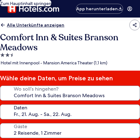
Zum Hauptinhalt springen
App herunterladen
Alle Unterkünfte anzeigen
Comfort Inn & Suites Branson
Meadows
2.5-
Sterne-
Hotel mit Innenpool - Mansion America Theater (1,1 km)
Unterkunft
Wähle deine Daten, um Preise zu sehen
Wo soll’s hingehen?
Daten
Gäste