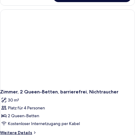
1 King-
Bett,
Nichtraucher
Zimmer, 2 Queen-Betten, barrierefrei, Nichtraucher
30 m²
Platz für 4 Personen
2 Queen-Betten
Kostenloser Internetzugang per Kabel
Weitere
Weitere Details