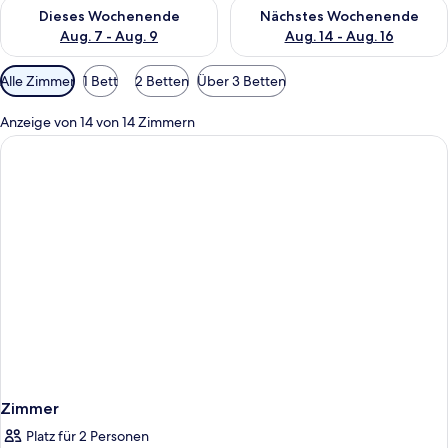
Überprüfe die Verfügbarkeit für dieses Wochenende, Aug. 7 - 
Überprüfe die Verfügbarkeit f
Dieses Wochenende
Nächstes Wochenende
Aug. 7 - Aug. 9
Aug. 14 - Aug. 16
Verfügbare
Alle Zimmer
1 Bett
2 Betten
Über 3 Betten
Filter
für
Anzeige von 14 von 14 Zimmern
Zimmer
Zimmer
Platz für 2 Personen