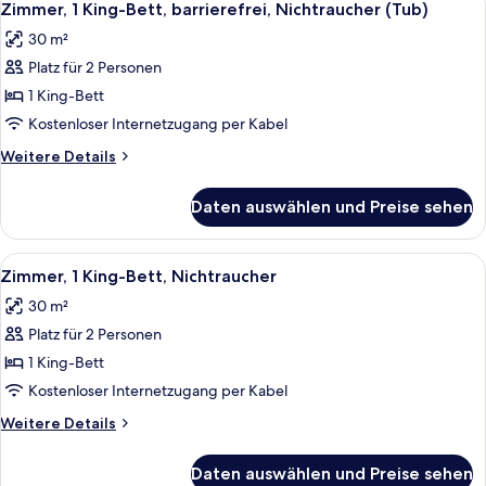
4
barrierefrei,
Zimmer, 1 King-Bett, barrierefrei, Nichtraucher (Tub)
Fotos
Nichtraucher
30 m²
(Hearing)
für
Platz für 2 Personen
Zimmer,
1 King-
1 King-Bett
Bett,
Kostenloser Internetzugang per Kabel
barrierefrei,
Weitere
Weitere Details
Nichtraucher
Details
(Tub)
für
Daten auswählen und Preise sehen
Zimmer,
anzeigen
1 King-
Bett,
Alle
Zimmer, 1 King-Bett, Nichtraucher | Zi
3
barrierefrei,
Zimmer, 1 King-Bett, Nichtraucher
Fotos
Nichtraucher
30 m²
(Tub)
für
Platz für 2 Personen
Zimmer,
1 King-
1 King-Bett
Bett,
Kostenloser Internetzugang per Kabel
Nichtraucher
Weitere
Weitere Details
anzeigen
Details
für
Daten auswählen und Preise sehen
Zimmer,