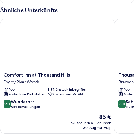
2 Queen-
Betten,
Ähnliche Unterkünfte
Nichtraucher
Comfort Inn at Thousand Hills
Thousand
Comfort
Thousa
Comfort Inn at Thousand Hills
Thousa
Inn
Hills
Foggy River Woods
Branson
at
Resort
Pool
Frühstück inbegriffen
Pool
Thousand
Hotel
Kostenlose Parkplätze
Kostenloses WLAN
Kosten
Hills
Branson
Foggy
9.0
8.0
Wunderbar
Seh
9,0
8,0
River
von
von
854 Bewertungen
6.25
Woods
10,
10,
Der
85 €
Wunderbar,
Sehr
Preis
854
gut,
inkl. Steuern & Gebühren
beträgt
30. Aug.–31. Aug.
Bewertungen
6.258
85 €
Bewert