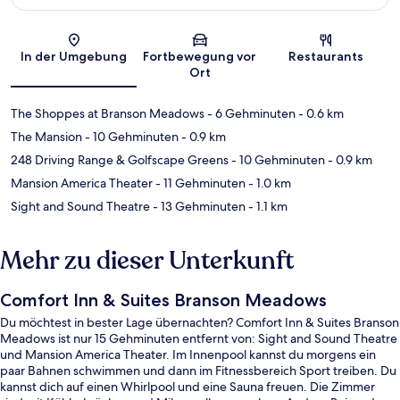
Karte
In der Umgebung
Fortbewegung vor
Restaurants
Ort
The Shoppes at Branson Meadows
- 6 Gehminuten
- 0.6 km
The Mansion
- 10 Gehminuten
- 0.9 km
248 Driving Range & Golfscape Greens
- 10 Gehminuten
- 0.9 km
Mansion America Theater
- 11 Gehminuten
- 1.0 km
Sight and Sound Theatre
- 13 Gehminuten
- 1.1 km
Mehr zu dieser Unterkunft
Comfort Inn & Suites Branson Meadows
Du möchtest in bester Lage übernachten? Comfort Inn & Suites Branson
Meadows ist nur 15 Gehminuten entfernt von: Sight and Sound Theatre
und Mansion America Theater. Im Innenpool kannst du morgens ein
paar Bahnen schwimmen und dann im Fitnessbereich Sport treiben. Du
kannst dich auf einen Whirlpool und eine Sauna freuen. Die Zimmer