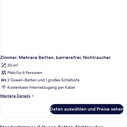
Nichtraucher
Zimmer, Mehrere Betten, barrierefrei, Nichtraucher
30 m²
Platz für 6 Personen
2 Queen-Betten und 1 großes Schlafsofa
Kostenloser Internetzugang per Kabel
Weitere
Weitere Details
Details
für
Daten auswählen und Preise sehen
Zimmer,
Mehrere
Betten,
Alle
Standardzimmer, 2 Queen-Betten, Nich
4
barrierefrei,