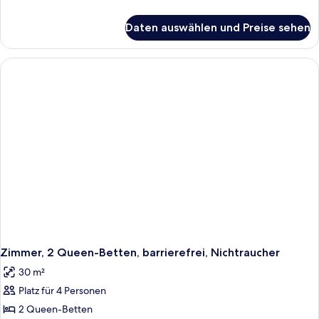
Details
für
Daten auswählen und Preise sehen
Zimmer,
2 Queen-
Betten,
barrierefrei,
Nichtraucher
Zimmer, 2 Queen-Betten, barrierefrei, Nichtraucher
30 m²
Platz für 4 Personen
2 Queen-Betten