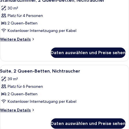
Standardzimmer, 2 Queen-Betten, Nichtraucher
Fotos
Nichtraucher
30 m²
für
Platz für 4 Personen
Standardzimmer,
2 Queen-
2 Queen-Betten
Betten,
Kostenloser Internetzugang per Kabel
Nichtraucher
Weitere
Weitere Details
anzeigen
Details
für
Daten auswählen und Preise sehen
Standardzimmer,
2 Queen-
Betten,
Alle
Suite, 2 Queen-Betten, Nichtraucher |
5
Nichtraucher
Suite, 2 Queen-Betten, Nichtraucher
Fotos
39 m²
für
Platz für 6 Personen
Suite,
2 Queen-
2 Queen-Betten
Betten,
Kostenloser Internetzugang per Kabel
Nichtraucher
Weitere
Weitere Details
anzeigen
Details
für
Daten auswählen und Preise sehen
Suite,