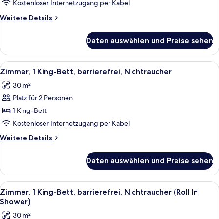
Queen
Kostenloser Internetzugang per Kabel
Beds,
Weitere
Weitere Details
Nonsmoking
Details
für
anzeigen
Daten auswählen und Preise sehen
2
Queen
Beds,
Alle
Zimmersafe, Schreibtisch, Bügeleisen/
4
Nonsmoking
Zimmer, 1 King-Bett, barrierefrei, Nichtraucher
Fotos
30 m²
für
Platz für 2 Personen
Zimmer,
1 King-
1 King-Bett
Bett,
Kostenloser Internetzugang per Kabel
barrierefrei,
Weitere
Weitere Details
Nichtraucher
Details
anzeigen
für
Daten auswählen und Preise sehen
Zimmer,
1 King-
Bett,
Alle
Zimmersafe, Schreibtisch, Bügeleisen/
5
barrierefrei,
Zimmer, 1 King-Bett, barrierefrei, Nichtraucher (Roll In
Fotos
Nichtraucher
Shower)
für
30 m²