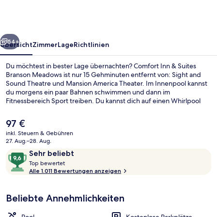
Suites
Branson
Meadows
rück
Weiter
54+
Übersicht
Zimmer
Lage
Richtlinien
Du möchtest in bester Lage übernachten? Comfort Inn & Suites
Branson Meadows ist nur 15 Gehminuten entfernt von: Sight and
Sound Theatre und Mansion America Theater. Im Innenpool kannst
du morgens ein paar Bahnen schwimmen und dann im
Fitnessbereich Sport treiben. Du kannst dich auf einen Whirlpool
und eine Sauna freuen. Die Zimmer sind mit Kühlschränken und
Mikrowellen versehen. Andere Reisende lieben das hilfsbereite
Der
97 €
Personal und das Frühstück.
aktuelle
inkl. Steuern & Gebühren
Preis
27. Aug.–28. Aug.
Innenpool, geöffnet von 09:00 Uhr bi
beträgt
Bewertungen
9,6
Sehr beliebt
97 €.
T
von
Top bewertet
o
Alle 1.011 Bewertungen anzeigen
10,
p
Sehr
beliebt
Beliebte Annehmlichkeiten
b
e
w