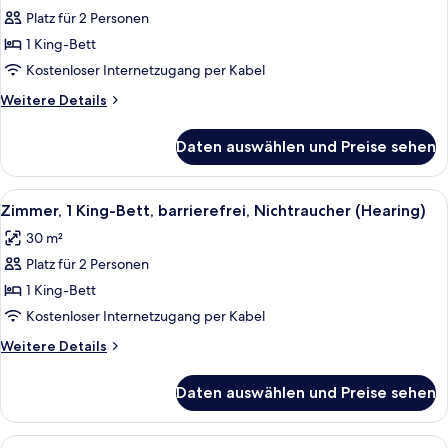
Zimmer,
Platz für 2 Personen
1 King-
1 King-Bett
Bett,
barrierefrei,
Kostenloser Internetzugang per Kabel
Nichtraucher
Weitere
Weitere Details
(Roll
Details
für
In
Daten auswählen und Preise sehen
Zimmer,
Shower)
1 King-
anzeigen
Bett,
Alle
Zimmersafe, Schreibtisch, Bügeleisen/
3
barrierefrei,
Zimmer, 1 King-Bett, barrierefrei, Nichtraucher (Hearing)
Fotos
Nichtraucher
30 m²
(Roll
für
In
Platz für 2 Personen
Zimmer,
Shower)
1 King-
1 King-Bett
Bett,
Kostenloser Internetzugang per Kabel
barrierefrei,
Weitere
Weitere Details
Nichtraucher
Details
(Hearing)
für
Daten auswählen und Preise sehen
Zimmer,
anzeigen
1 King-
Bett,
Alle
Zimmersafe, Schreibtisch, Bügeleisen/