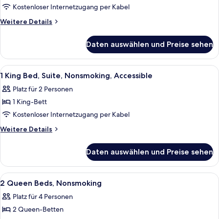
Kostenloser Internetzugang per Kabel
Weitere
Weitere Details
Details
für
Daten auswählen und Preise sehen
Zimmer
Alle
Ein Hotelzimmer mit Bett, Sofa, Schr
2
1 King Bed, Suite, Nonsmoking, Accessible
Fotos
Platz für 2 Personen
für
1 King-Bett
1
King
Kostenloser Internetzugang per Kabel
Bed,
Weitere
Weitere Details
Suite,
Details
für
Nonsmoking,
Daten auswählen und Preise sehen
1
Accessible
King
anzeigen
Bed,
Alle
Ein Hotelzimmer mit zwei Betten, eine
9
Suite,
2 Queen Beds, Nonsmoking
Fotos
Nonsmoking,
Platz für 4 Personen
Accessible
für
2 Queen-Betten
2