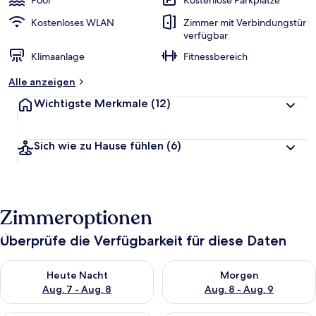
Pool
Kostenlose Parkplätze
e
r
Kostenloses WLAN
Zimmer mit Verbindungstür
t
verfügbar
e
Klimaanlage
Fitnessbereich
t
Alle anzeigen
Wichtigste Merkmale
(12)
Sich wie zu Hause fühlen
(6)
Zimmeroptionen
Überprüfe die Verfügbarkeit für diese Daten
Überprüfe die Verfügbarkeit für heute Nacht, Aug. 7 - Aug. 8.
Überprüfe die Verfügbarkeit f
Heute Nacht
Morgen
Aug. 7 - Aug. 8
Aug. 8 - Aug. 9