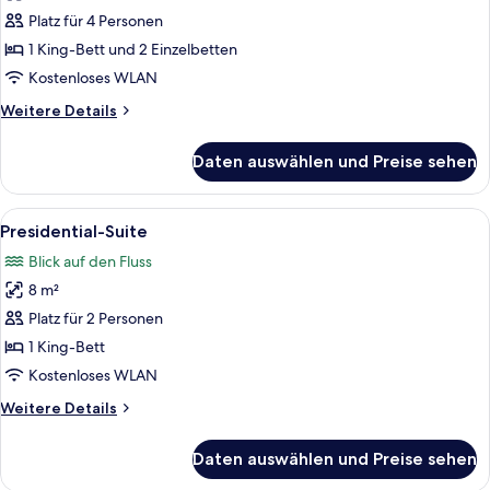
Suite
Platz für 4 Personen
anzeigen
1 King-Bett und 2 Einzelbetten
Kostenloses WLAN
Weitere
Weitere Details
Details
für
Daten auswählen und Preise sehen
Familien-
Suite
Alle
Presidential-Suite | Minibar, Zimmers
18
Presidential-Suite
Fotos
Blick auf den Fluss
für
8 m²
Presidential-
Suite
Platz für 2 Personen
anzeigen
1 King-Bett
Kostenloses WLAN
Weitere
Weitere Details
Details
für
Daten auswählen und Preise sehen
Presidential-
Suite