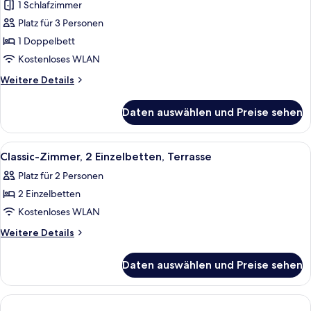
1 Schlafzimmer
View)
für
Platz für 3 Personen
Executive-
Zimmer,
1 Doppelbett
1
Kostenloses WLAN
Doppelbett,
Weitere
Weitere Details
Terrasse
Details
anzeigen
für
Daten auswählen und Preise sehen
Executive-
Zimmer,
1
Alle
Minibar, Zimmersafe, Schreibtisch, V
11
Doppelbett,
Classic-Zimmer, 2 Einzelbetten, Terrasse
Fotos
Terrasse
Platz für 2 Personen
für
2 Einzelbetten
Classic-
Zimmer,
Kostenloses WLAN
2 Einzelbetten,
Weitere
Weitere Details
Terrasse
Details
für
anzeigen
Daten auswählen und Preise sehen
Classic-
Zimmer,
2 Einzelbetten,
Terrasse