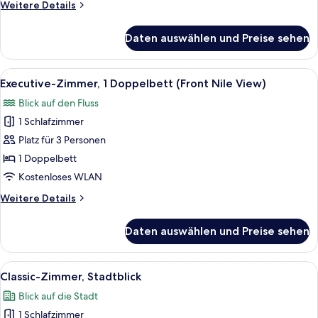
Weitere
Weitere Details
Front
Details
Nile
für
Daten auswählen und Preise sehen
Executive-
View)
Zimmer,
anzeigen
1
Alle
Minibar, Zimmersafe, Schreibtisch, V
1
Doppelbett
Executive-Zimmer, 1 Doppelbett (Front Nile View)
Fotos
(Superior,
Blick auf den Fluss
Front
für
Nile
1 Schlafzimmer
Executive-
View)
Zimmer,
Platz für 3 Personen
1
1 Doppelbett
Doppelbett
Kostenloses WLAN
(Front
Weitere
Weitere Details
Nile
Details
View)
für
Daten auswählen und Preise sehen
Executive-
anzeigen
Zimmer,
1
Alle
Ein Hotelzimmer mit zwei Betten, einem
3
Doppelbett
Classic-Zimmer, Stadtblick
Fotos
(Front
Blick auf die Stadt
Nile
für
View)
1 Schlafzimmer
Classic-