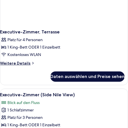
Executive-Zimmer, Terrasse
Platz für 4 Personen
1 King-Bett ODER 1 Einzelbett
Kostenloses WLAN
Weitere
Weitere Details
Details
für
Daten auswählen und Preise sehen
Executive-
Zimmer,
Terrasse
Alle
Executive-Zimmer (Side Nile View) | 
2
Executive-Zimmer (Side Nile View)
Fotos
Blick auf den Fluss
für
1 Schlafzimmer
Executive-
Zimmer
Platz für 3 Personen
(Side
1 King-Bett ODER 1 Einzelbett