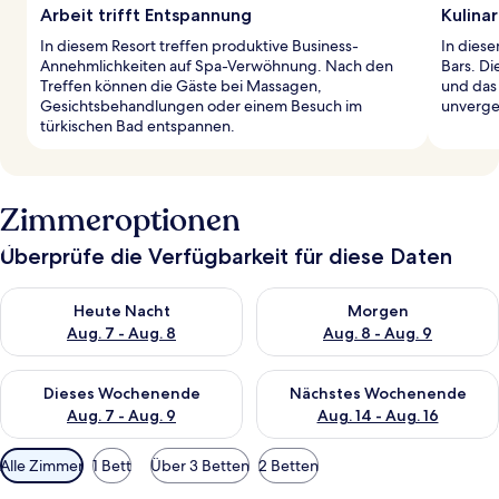
Arbeit trifft Entspannung
Kulina
In diesem Resort treffen produktive Business-
In diese
Annehmlichkeiten auf Spa-Verwöhnung. Nach den
Bars. Di
Treffen können die Gäste bei Massagen,
und das
Gesichtsbehandlungen oder einem Besuch im
unverges
türkischen Bad entspannen.
Zimmeroptionen
Überprüfe die Verfügbarkeit für diese Daten
Überprüfe die Verfügbarkeit für heute Nacht, Aug. 7 - Aug. 8.
Überprüfe die Verfügbarkeit f
Heute Nacht
Morgen
Aug. 7 - Aug. 8
Aug. 8 - Aug. 9
Überprüfe die Verfügbarkeit für dieses Wochenende, Aug. 7 - 
Überprüfe die Verfügbarkeit f
Dieses Wochenende
Nächstes Wochenende
Aug. 7 - Aug. 9
Aug. 14 - Aug. 16
Verfügbare
Alle Zimmer
1 Bett
Über 3 Betten
2 Betten
Filter