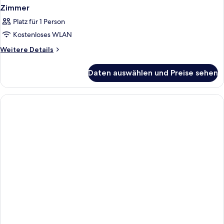
Zimmer
Platz für 1 Person
Kostenloses WLAN
Weitere
Weitere Details
Details
für
Daten auswählen und Preise sehen
Zimmer