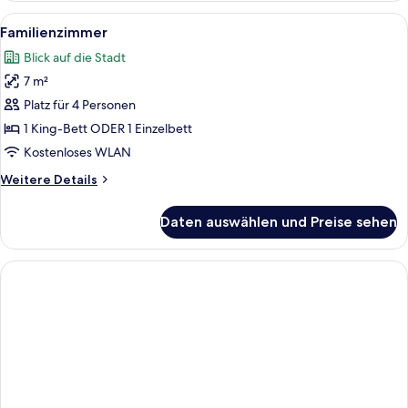
Alle
Familienzimmer | Minibar, Zimmersafe
7
Familienzimmer
Fotos
Blick auf die Stadt
für
7 m²
Familienzimmer
anzeigen
Platz für 4 Personen
1 King-Bett ODER 1 Einzelbett
Kostenloses WLAN
Weitere
Weitere Details
Details
für
Daten auswählen und Preise sehen
Familienzimmer