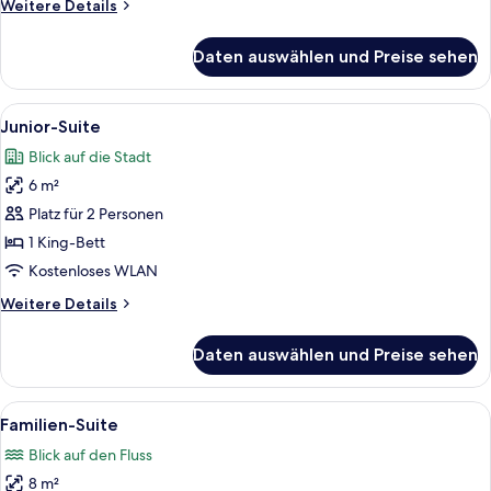
Weitere
Weitere Details
Details
für
Daten auswählen und Preise sehen
Executive-
Suite
(Nile
Alle
Junior-Suite | Minibar, Zimmersafe, 
7
View)
Junior-Suite
Fotos
Blick auf die Stadt
für
6 m²
Junior-
Suite
Platz für 2 Personen
anzeigen
1 King-Bett
Kostenloses WLAN
Weitere
Weitere Details
Details
für
Daten auswählen und Preise sehen
Junior-
Suite
Alle
Familien-Suite | Minibar, Zimmersafe
9
Familien-Suite
Fotos
Blick auf den Fluss
für
8 m²
Familien-