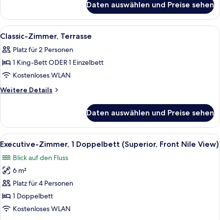
Daten auswählen und Preise sehen
Executive-
Zimmer
(Side
Alle
Minibar, Zimmersafe, Schreibtisch, V
7
Nile
Classic-Zimmer, Terrasse
Fotos
View)
Platz für 2 Personen
für
1 King-Bett ODER 1 Einzelbett
Classic-
Zimmer,
Kostenloses WLAN
Terrasse
Weitere
Weitere Details
anzeigen
Details
für
Daten auswählen und Preise sehen
Classic-
Zimmer,
Terrasse
Alle
Ausblick vom Zimmer
1
Executive-Zimmer, 1 Doppelbett (Superior, Front Nile View)
Fotos
Blick auf den Fluss
für
6 m²
Executive-
Zimmer,
Platz für 4 Personen
1
1 Doppelbett
Doppelbett
Kostenloses WLAN
(Superior,