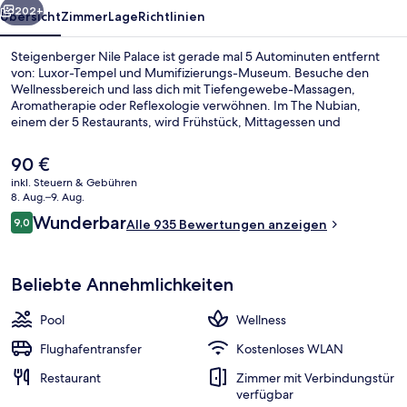
202+
Übersicht
Zimmer
Lage
Richtlinien
Steigenberger Nile Palace ist gerade mal 5 Autominuten entfernt
von: Luxor-Tempel und Mumifizierungs-Museum. Besuche den
Wellnessbereich und lass dich mit Tiefengewebe-Massagen,
Aromatherapie oder Reflexologie verwöhnen. Im The Nubian,
einem der 5 Restaurants, wird Frühstück, Mittagessen und
Abendessen serviert. Als weitere Highlights bietet dieses Resort im
luxuriösen Stil 2 Außenpools, eine Poolbar und ein Fitnesscenter.
Der
90 €
Anderen Reisenden gefallen das hilfsbereite Personal und der
aktuelle
inkl. Steuern & Gebühren
allgemeine Zustand.
Preis
8. Aug.–9. Aug.
Tägliches Frühstücksbuffet gegen Ge
beträgt
Bewertungen
Wunderbar
9,0
Alle 935 Bewertungen anzeigen
90 €.
9,0 von 10.
Beliebte Annehmlichkeiten
Pool
Wellness
Flughafentransfer
Kostenloses WLAN
Restaurant
Zimmer mit Verbindungstür
verfügbar