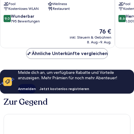
Pool
Wellness
Pool
Hotel
JAZ
Kostenloses WLAN
Restaurant
Koste
Luxor
Ostufer
Fluss
9.0
8.6
Wunderbar
Her
9,0
8,6
Nil
von
von
795 Bewertungen
1.00
Luxor
10,
10,
Der
76 €
Wunderbar,
Hervorr
Preis
795
1.001
inkl. Steuern & Gebühren
beträgt
8. Aug.–9. Aug.
Bewertungen
Bewert
76 €
Ähnliche Unterkünfte vergleichen
Melde dich an, um verfügbare Rabatte und Vorteile
anzuzeigen. Mehr Prämien für noch mehr Abenteuer!
Anmelden
Jetzt kostenlos registrieren
Zur Gegend