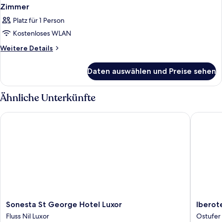
Zimmer
Platz für 1 Person
Kostenloses WLAN
Weitere
Weitere Details
Details
für
Daten auswählen und Preise sehen
Zimmer
Ähnliche Unterkünfte
Sonesta St George Hotel Luxor
Iberotel
Sonesta
Iberotel
Sonesta St George Hotel Luxor
Iberot
St
Luxor
Fluss Nil Luxor
Ostufer
George
by