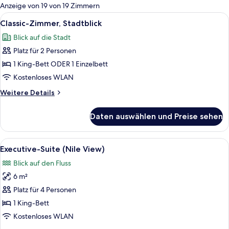
für
Anzeige von 19 von 19 Zimmern
Zimmer
Alle
Minibar, Zimmersafe, Schreibtisch, V
8
Classic-Zimmer, Stadtblick
Fotos
Blick auf die Stadt
für
Platz für 2 Personen
Classic-
Zimmer,
1 King-Bett ODER 1 Einzelbett
Stadtblick
Kostenloses WLAN
anzeigen
Weitere
Weitere Details
Details
für
Daten auswählen und Preise sehen
Classic-
Zimmer,
Stadtblick
Alle
Executive-Suite (Nile View) | Minibar
11
Executive-Suite (Nile View)
Fotos
Blick auf den Fluss
für
6 m²
Executive-
Suite
Platz für 4 Personen
(Nile
1 King-Bett
View)
Kostenloses WLAN
anzeigen