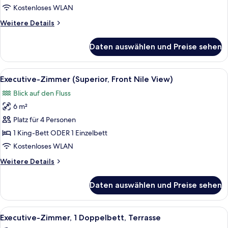
Nile
Kostenloses WLAN
View)
Weitere
Weitere Details
anzeigen
Details
für
Daten auswählen und Preise sehen
Executive-
Zimmer
(Side
Alle
Executive-Zimmer (Superior, Front Nil
11
Nile
Executive-Zimmer (Superior, Front Nile View)
Fotos
View)
Blick auf den Fluss
für
6 m²
Executive-
Zimmer
Platz für 4 Personen
(Superior,
1 King-Bett ODER 1 Einzelbett
Front
Kostenloses WLAN
Nile
Weitere
Weitere Details
View)
Details
anzeigen
für
Daten auswählen und Preise sehen
Executive-
Zimmer
(Superior,
Alle
Executive-Zimmer, 1 Doppelbett, Terra
10
Front
Executive-Zimmer, 1 Doppelbett, Terrasse
Fotos
Nile