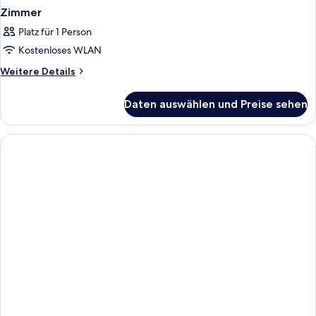
Zimmer
Platz für 1 Person
Kostenloses WLAN
Weitere
Weitere Details
Details
für
Daten auswählen und Preise sehen
Zimmer