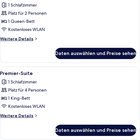
Ferienhaus,
1 Schlafzimmer
1
Platz für 2 Personen
Queen-
1 Queen-Bett
Bett,
Kostenloses WLAN
Kanalblick
Weitere
Weitere Details
anzeigen
Details
für
Daten auswählen und Preise sehen
Signature-
Ferienhaus,
1
Alle
Ein modernes Wohnzimmer mit einem Fl
6
Queen-
Premier-Suite
Fotos
Bett,
1 Schlafzimmer
Kanalblick
für
Platz für 4 Personen
Premier-
Suite
1 King-Bett
anzeigen
Kostenloses WLAN
Weitere
Weitere Details
Details
für
Daten auswählen und Preise sehen
Premier-
Suite