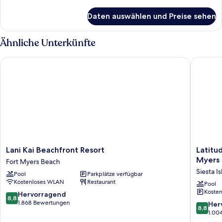
Details
für
Daten auswählen und Preise sehen
Premium-
Zimmer
Ähnliche Unterkünfte
Lani Kai Beachfront Resort
Latitude
Lani
Latitude
Lani Kai Beachfront Resort
Latitu
Kai
26
Myers
Fort Myers Beach
Beachfront
Waterfr
Siesta Is
Pool
Parkplätze verfügbar
Resort
Boutiqu
Kostenloses WLAN
Restaurant
Fort
Resort
Pool
Kosten
Myers
-
8.8
Hervorragend
8,8
Beach
Fort
von
1.868 Bewertungen
8.8
Her
8,8
Myers
10,
von
1.00
Beach
Hervorragend,
10,