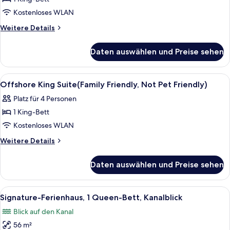
Business
Suite,
Kostenloses WLAN
1
Weitere
Weitere Details
King
Details
für
Bed
Daten auswählen und Preise sehen
Business
anzeigen
Suite,
1
Alle
Bügeleisen/Bügelbrett, kostenloses 
6
King
Offshore King Suite(Family Friendly, Not Pet Friendly)
Fotos
Bed
Platz für 4 Personen
für
1 King-Bett
Offshore
King
Kostenloses WLAN
Suite(Family
Weitere
Weitere Details
Friendly,
Details
für
Not
Daten auswählen und Preise sehen
Offshore
Pet
King
Friendly)
Suite(Family
Alle
Ein Wohnzimmer mit grauem Sofa, ein
5
anzeigen
Friendly,
Signature-Ferienhaus, 1 Queen-Bett, Kanalblick
Fotos
Not
Blick auf den Kanal
Pet
für
Friendly)
56 m²
Signature-