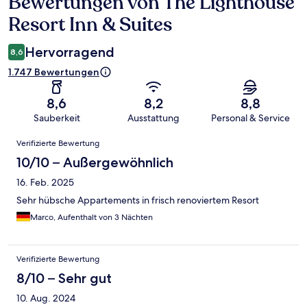
Bewertungen von The Lighthouse
Bewertungen
Resort Inn & Suites
Hervorragend
8,6
1.747 Bewertungen
8,6
8,2
8,8
Sauberkeit
Ausstattung
Personal & Service
Bewertungen
Verifizierte Bewertung
10/10 – Außergewöhnlich
16. Feb. 2025
Sehr hübsche Appartements in frisch renoviertem Resort
Marco, Aufenthalt von 3 Nächten
Verifizierte Bewertung
8/10 – Sehr gut
10. Aug. 2024