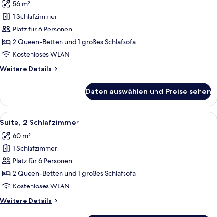
56 m²
für
1 Schlafzimmer
Deluxe-
Suite,
Platz für 6 Personen
1
2 Queen-Betten und 1 großes Schlafsofa
Schlafzimmer
Kostenloses WLAN
anzeigen
Weitere
Weitere Details
Details
für
Daten auswählen und Preise sehen
Deluxe-
Suite,
1
Alle
Ein kompakter Wohnbereich mit Küchen
6
Schlafzimmer
Suite, 2 Schlafzimmer
Fotos
60 m²
für
1 Schlafzimmer
Suite,
2 Schlafzimmer
Platz für 6 Personen
anzeigen
2 Queen-Betten und 1 großes Schlafsofa
Kostenloses WLAN
Weitere
Weitere Details
Details