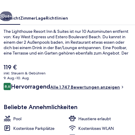
&
Suites
rück
Weiter
68+
Übersicht
Zimmer
Lage
Richtlinien
The Lighthouse Resort Inn & Suites ist nur 10 Autominuten entfernt
von: Key West Express und Estero Boulevard Beach. Du kannst in
einem der 2 Außenpools baden, im Restaurant etwas essen oder
dich bei einem Drink in der Bar/Lounge entspannen. Eine Poolbar,
eine Terrasse und ein Garten gehören ebenfalls zum Angebot. Der
Pool und das hilfsbereite Personal erhalten tolle Bewertungen von
anderen Reisenden.
Der
119 €
aktuelle
inkl. Steuern & Gebühren
Preis
9. Aug.–10. Aug.
2 Außenpools
beträgt
Bewertungen
Hervorragend
8,6
Alle 1.747 Bewertungen anzeigen
119 €.
8,6 von 10.
Beliebte Annehmlichkeiten
Pool
Haustiere erlaubt
Kostenlose Parkplätze
Kostenloses WLAN