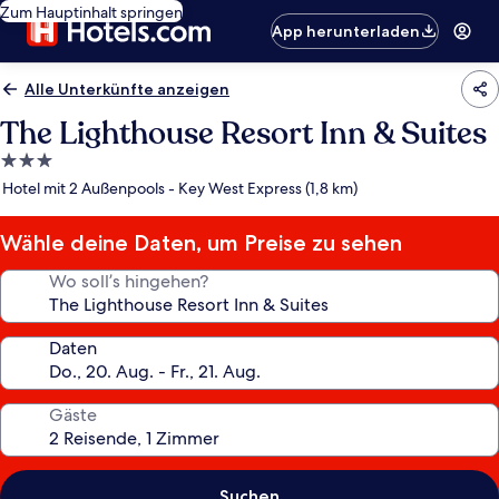
Zum Hauptinhalt springen
App herunterladen
Alle Unterkünfte anzeigen
The Lighthouse Resort Inn & Suites
3.0-
Sterne-
Hotel mit 2 Außenpools - Key West Express (1,8 km)
Unterkunft
Wähle deine Daten, um Preise zu sehen
Wo soll’s hingehen?
Daten
Gäste
Suchen