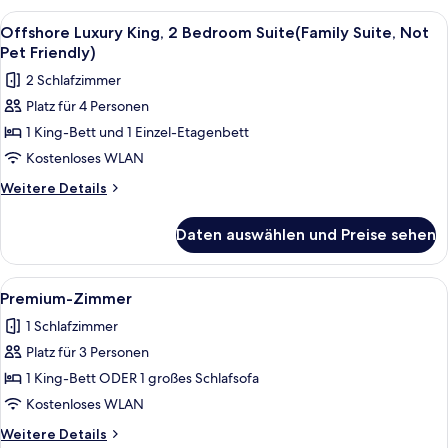
Alle
Ein modernes Wohnzimmer mit einem Fl
7
Offshore Luxury King, 2 Bedroom Suite(Family Suite, Not
Fotos
Pet Friendly)
für
2 Schlafzimmer
Offshore
Platz für 4 Personen
Luxury
1 King-Bett und 1 Einzel-Etagenbett
King,
2
Kostenloses WLAN
Bedroom
Weitere
Weitere Details
Suite(Family
Details
für
Suite,
Daten auswählen und Preise sehen
Offshore
Not
Luxury
Pet
King,
Alle
Ein modernes Wohnzimmer mit einem h
6
Friendly)
2
Premium-Zimmer
Fotos
Bedroom
anzeigen
1 Schlafzimmer
Suite(Family
für
Suite,
Platz für 3 Personen
Premium-
Not
Zimmer
1 King-Bett ODER 1 großes Schlafsofa
Pet
anzeigen
Friendly)
Kostenloses WLAN
Weitere
Weitere Details