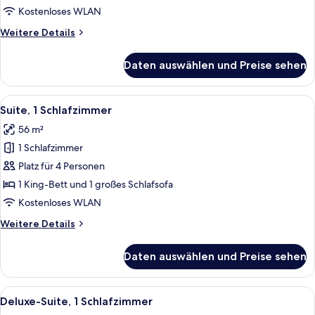
anzeigen
Kostenloses WLAN
Weitere
Weitere Details
Details
für
Daten auswählen und Preise sehen
Deluxe
Junior-
Suite
Alle
Suite, 1 Schlafzimmer | Wohnbereich 
5
Suite, 1 Schlafzimmer
Fotos
56 m²
für
1 Schlafzimmer
Suite,
1
Platz für 4 Personen
Schlafzimmer
1 King-Bett und 1 großes Schlafsofa
anzeigen
Kostenloses WLAN
Weitere
Weitere Details
Details
für
Daten auswählen und Preise sehen
Suite,
1
Schlafzimmer
Alle
Ein Wohnzimmer mit Esstisch aus Glas
6
Deluxe-Suite, 1 Schlafzimmer
Fotos