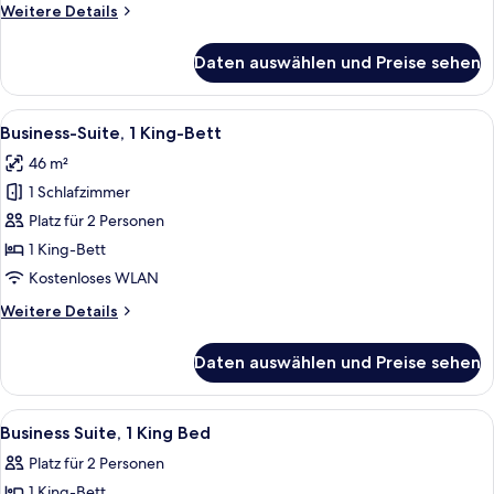
Weitere
Weitere Details
Details
für
Daten auswählen und Preise sehen
Standardzimmer,
Mikrowelle
Alle
Ein Schlafzimmer mit einem großen Be
6
Business-Suite, 1 King-Bett
Fotos
46 m²
für
1 Schlafzimmer
Business-
Suite,
Platz für 2 Personen
1 King-
1 King-Bett
Bett
Kostenloses WLAN
anzeigen
Weitere
Weitere Details
Details
für
Daten auswählen und Preise sehen
Business-
Suite,
1 King-
Alle
Ein Schlafzimmer mit einem großen Bet
6
Bett
Business Suite, 1 King Bed
Fotos
Platz für 2 Personen
für
1 King-Bett