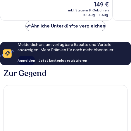
Der
149 €
Siesta
1.868
Hervorr
Preis
Isle
Bewertungen
1.004
inkl. Steuern & Gebühren
beträgt
10. Aug.–11. Aug.
Bewert
149 €
Ähnliche Unterkünfte vergleichen
Melde dich an, um verfügbare Rabatte und Vorteile
anzuzeigen. Mehr Prämien für noch mehr Abenteuer!
Anmelden
Jetzt kostenlos registrieren
Zur Gegend