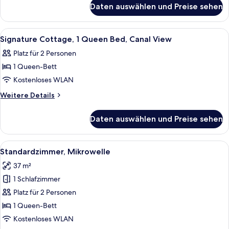
für
Daten auswählen und Preise sehen
Suite,
2 Schlafzimmer
Alle
Bügeleisen/Bügelbrett, kostenloses 
5
Signature Cottage, 1 Queen Bed, Canal View
Fotos
Platz für 2 Personen
für
1 Queen-Bett
Signature
Cottage,
Kostenloses WLAN
1
Weitere
Weitere Details
Queen
Details
für
Bed,
Daten auswählen und Preise sehen
Signature
Canal
Cottage,
View
1
Alle
Standardzimmer, Mikrowelle | Bügele
4
anzeigen
Queen
Standardzimmer, Mikrowelle
Fotos
Bed,
37 m²
Canal
für
View
1 Schlafzimmer
Standardzimmer,
Mikrowelle
Platz für 2 Personen
anzeigen
1 Queen-Bett
Kostenloses WLAN