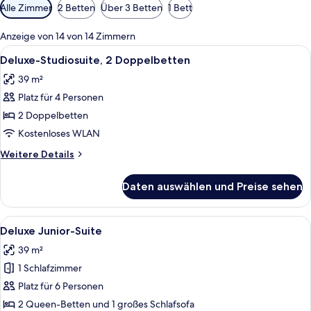
Verfügbare
Alle Zimmer
2 Betten
Über 3 Betten
1 Bett
Filter
für
Anzeige von 14 von 14 Zimmern
Zimmer
Alle
Deluxe-Studiosuite, 2 Doppelbetten |
5
Deluxe-Studiosuite, 2 Doppelbetten
Fotos
39 m²
für
Platz für 4 Personen
Deluxe-
Studiosuite,
2 Doppelbetten
2 Doppelbetten
Kostenloses WLAN
anzeigen
Weitere
Weitere Details
Details
für
Daten auswählen und Preise sehen
Deluxe-
Studiosuite,
2 Doppelbetten
Alle
Ein Hotelzimmer mit zwei Betten, eine
5
Deluxe Junior-Suite
Fotos
39 m²
für
1 Schlafzimmer
Deluxe
Junior-
Platz für 6 Personen
Suite
2 Queen-Betten und 1 großes Schlafsofa