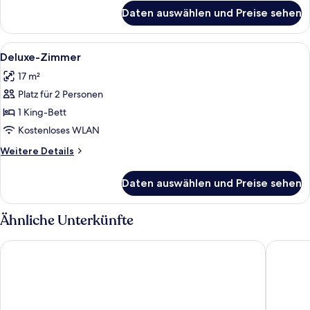
für
Daten auswählen und Preise sehen
Deluxe-
Suite
(Mini)
Alle
Ein Hotelzimmer mit einem großen Bett,
2
Deluxe-Zimmer
Fotos
17 m²
für
Platz für 2 Personen
Deluxe-
Zimmer
1 King-Bett
anzeigen
Kostenloses WLAN
Weitere
Weitere Details
Details
für
Daten auswählen und Preise sehen
Deluxe-
Zimmer
Ähnliche Unterkünfte
Rosedon Hotel
The Oxf