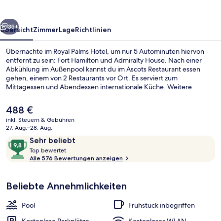
rück
Weiter
35+
Übersicht
Zimmer
Lage
Richtlinien
Übernachte im Royal Palms Hotel, um nur 5 Autominuten hiervon
entfernt zu sein: Fort Hamilton und Admiralty House. Nach einer
Abkühlung im Außenpool kannst du im Ascots Restaurant essen
gehen, einem von 2 Restaurants vor Ort. Es serviert zum
Mittagessen und Abendessen internationale Küche. Weitere
Highlights wie eine Bar/Lounge, Fitnessmöglichkeiten und eine
Terrasse sprechen für dieses Hotel im Boutique-Stil. Andere
Der
488 €
Reisende mögen das hilfsbereite Personal und den allgemeinen
aktuelle
inkl. Steuern & Gebühren
Zustand der Unterkunft.
Preis
27. Aug.–28. Aug.
Garten
beträgt
Bewertungen
9,8
Sehr beliebt
488 €.
T
von
Top bewertet
o
Alle 576 Bewertungen anzeigen
10,
p
Sehr
beliebt
Beliebte Annehmlichkeiten
b
e
w
Pool
Frühstück inbegriffen
e
r