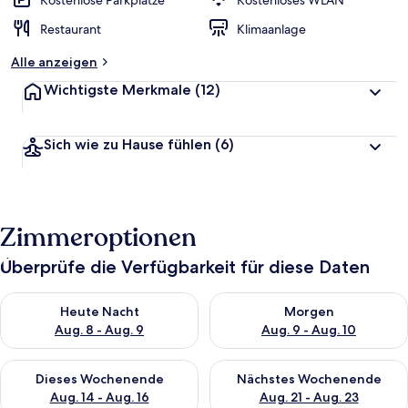
Kostenlose Parkplätze
Kostenloses WLAN
t
Restaurant
Klimaanlage
e
t
Alle anzeigen
Wichtigste Merkmale
(12)
Sich wie zu Hause fühlen
(6)
Zimmeroptionen
Überprüfe die Verfügbarkeit für diese Daten
Überprüfe die Verfügbarkeit für heute Nacht, Aug. 8 - Aug. 9.
Überprüfe die Verfügbarkeit f
Heute Nacht
Morgen
Aug. 8 - Aug. 9
Aug. 9 - Aug. 10
Überprüfe die Verfügbarkeit für dieses Wochenende, Aug. 14 -
Überprüfe die Verfügbarkeit f
Dieses Wochenende
Nächstes Wochenende
Aug. 14 - Aug. 16
Aug. 21 - Aug. 23