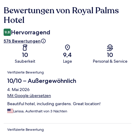
Bewertungen von Royal Palms
Bewertungen
Hotel
Hervorragend
9,8
576 Bewertungen
10
9,4
10
Sauberkeit
Lage
Personal & Service
Bewertungen
Verifizierte Bewertung
10/10 – Außergewöhnlich
4. Mai 2026
Mit Google übersetzen
Beautiful hotel, including gardens. Great location!
Larissa, Aufenthalt von 3 Nächten
Verifizierte Bewertung