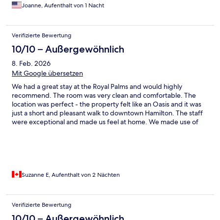
Joanne, Aufenthalt von 1 Nacht
Verifizierte Bewertung
10/10 – Außergewöhnlich
8. Feb. 2026
Mit Google übersetzen
We had a great stay at the Royal Palms and would highly
recommend. The room was very clean and comfortable. The
location was perfect - the property felt like an Oasis and it was
just a short and pleasant walk to downtown Hamilton. The staff
were exceptional and made us feel at home. We made use of
the lounge space and especially enjoyed the wine hour each
evening, which was a great opportunity to chat with staff and
meet other vacationers staying at the hotel.
Suzanne E, Aufenthalt von 2 Nächten
Verifizierte Bewertung
10/10 – Außergewöhnlich