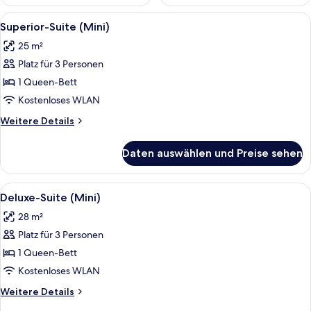
Alle
Superior-Suite (Mini) | Hochwertige Be
5
Superior-Suite (Mini)
Fotos
25 m²
für
Platz für 3 Personen
Superior-
Suite
1 Queen-Bett
(Mini)
Kostenloses WLAN
anzeigen
Weitere
Weitere Details
Details
für
Daten auswählen und Preise sehen
Superior-
Suite
(Mini)
Alle
Ein Hotelzimmer mit einem Bett, zwei
6
Deluxe-Suite (Mini)
Fotos
28 m²
für
Platz für 3 Personen
Deluxe-
Suite
1 Queen-Bett
(Mini)
Kostenloses WLAN
anzeigen
Weitere
Weitere Details
Details