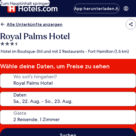
Zum Hauptinhalt springen
App herunterladen
Alle Unterkünfte anzeigen
Royal Palms Hotel
3.5-
Sterne-
Hotel im Boutique-Stil und mit 2 Restaurants - Fort Hamilton (1,6 km)
Unterkunft
Wähle deine Daten, um Preise zu sehen
Wo soll’s hingehen?
Daten
Gäste
Suchen