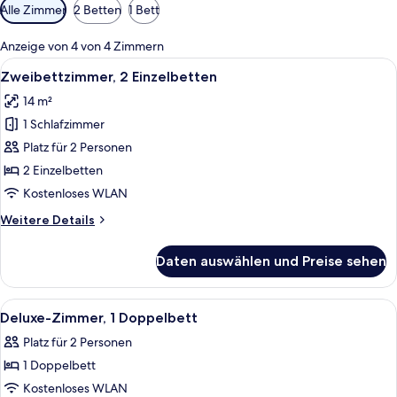
Verfügbare
Alle Zimmer
2 Betten
1 Bett
Filter
für
Anzeige von 4 von 4 Zimmern
Zimmer
Alle
Ein Hotelzimmer mit zwei Betten, eine
7
Zweibettzimmer, 2 Einzelbetten
Fotos
14 m²
für
1 Schlafzimmer
Zweibettzimmer,
2 Einzelbetten
Platz für 2 Personen
anzeigen
2 Einzelbetten
Kostenloses WLAN
Weitere
Weitere Details
Details
für
Daten auswählen und Preise sehen
Zweibettzimmer,
2 Einzelbetten
Alle
Ein Hotelzimmer mit zwei Betten, ein
9
Deluxe-Zimmer, 1 Doppelbett
Fotos
Platz für 2 Personen
für
1 Doppelbett
Deluxe-
Zimmer,
Kostenloses WLAN