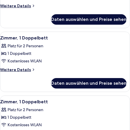
1
Weitere
Weitere Details
Doppelbett
Details
für
anzeigen
Daten auswählen und Preise sehen
Deluxe-
Zimmer,
1
Alle
Ein Hotelzimmer mit einem Bett, einem
4
Doppelbett
Zimmer, 1 Doppelbett
Fotos
Platz für 2 Personen
für
1 Doppelbett
Zimmer,
1
Kostenloses WLAN
Doppelbett
Weitere
Weitere Details
anzeigen
Details
für
Daten auswählen und Preise sehen
Zimmer,
1
Doppelbett
Alle
Ein Badezimmer mit einer Duschkabine
1
Zimmer, 1 Doppelbett
Fotos
Platz für 2 Personen
für
1 Doppelbett
Zimmer,
1
Kostenloses WLAN