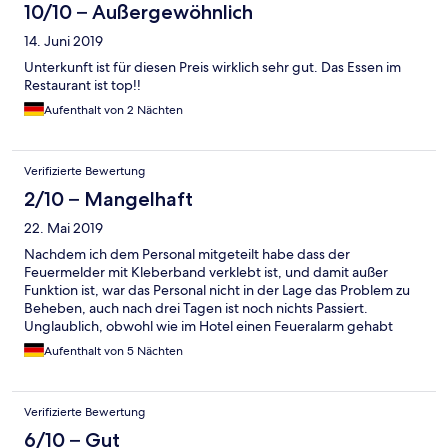
10/10 – Außergewöhnlich
14. Juni 2019
Unterkunft ist für diesen Preis wirklich sehr gut. Das Essen im
Restaurant ist top!!
Aufenthalt von 2 Nächten
Verifizierte Bewertung
2/10 – Mangelhaft
22. Mai 2019
Nachdem ich dem Personal mitgeteilt habe dass der
Feuermelder mit Kleberband verklebt ist, und damit außer
Funktion ist, war das Personal nicht in der Lage das Problem zu
Beheben, auch nach drei Tagen ist noch nichts Passiert.
Unglaublich, obwohl wie im Hotel einen Feueralarm gehabt
haben!! Immer noch die Ständige Belästigung von Gästen
Aufenthalt von 5 Nächten
durch Bettler, auch am Gelände des Hotels, die "Dunkele
Typen" haben freien Zugang aufs Gelände, und Verbreiten
Angst insbesondere bei Frauen.
Verifizierte Bewertung
6/10 – Gut