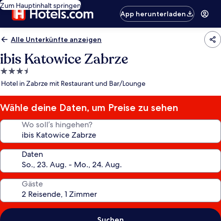
Zum Hauptinhalt springen
App herunterladen
Alle Unterkünfte anzeigen
ibis Katowice Zabrze
3.5-
Sterne-
Hotel in Zabrze mit Restaurant und Bar/Lounge
Unterkunft
Wähle deine Daten, um Preise zu sehen
Wo soll’s hingehen?
Daten
Gäste
Suchen