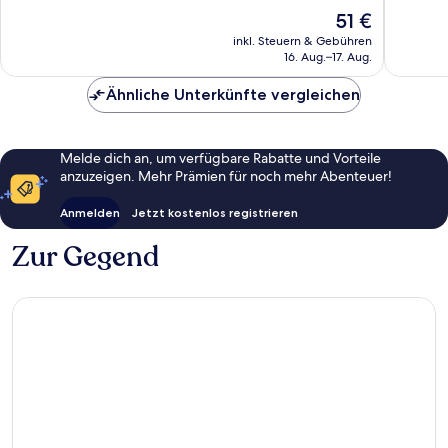
10,
10,
Der
51 €
Hervorragend,
Sehr
Preis
5
gut,
inkl. Steuern & Gebühren
beträgt
16. Aug.–17. Aug.
Bewertungen
90
51 €
Bewert
Ähnliche Unterkünfte vergleichen
Melde dich an, um verfügbare Rabatte und Vorteile
anzuzeigen. Mehr Prämien für noch mehr Abenteuer!
Anmelden
Jetzt kostenlos registrieren
Zur Gegend