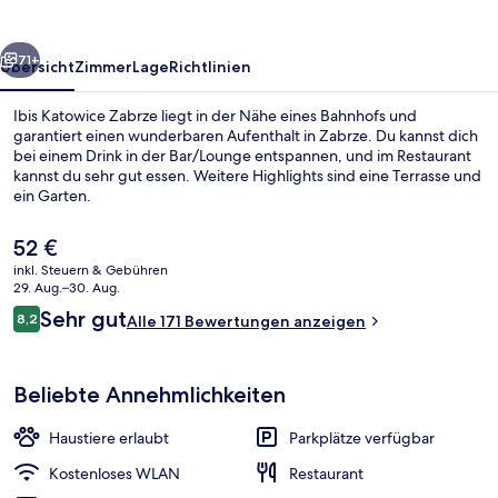
rück
Weiter
71+
Übersicht
Zimmer
Lage
Richtlinien
Ibis Katowice Zabrze liegt in der Nähe eines Bahnhofs und
garantiert einen wunderbaren Aufenthalt in Zabrze. Du kannst dich
bei einem Drink in der Bar/Lounge entspannen, und im Restaurant
kannst du sehr gut essen. Weitere Highlights sind eine Terrasse und
ein Garten.
Der
52 €
aktuelle
inkl. Steuern & Gebühren
Preis
29. Aug.–30. Aug.
Außenbereich
beträgt
Bewertungen
Sehr gut
8,2
Alle 171 Bewertungen anzeigen
52 €.
8,2 von 10.
Beliebte Annehmlichkeiten
Haustiere erlaubt
Parkplätze verfügbar
Kostenloses WLAN
Restaurant