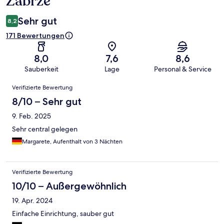
Zabrze
Sehr gut
8,2
171 Bewertungen
8,0
7,6
8,6
Sauberkeit
Lage
Personal & Service
Bewertungen
Verifizierte Bewertung
8/10 – Sehr gut
9. Feb. 2025
Sehr central gelegen
Margarete, Aufenthalt von 3 Nächten
Verifizierte Bewertung
10/10 – Außergewöhnlich
19. Apr. 2024
Einfache Einrichtung, sauber gut