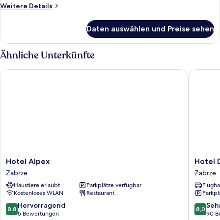
Doppelbett
Weitere
Weitere Details
anzeigen
Details
für
Daten auswählen und Preise sehen
Zimmer,
1
Doppelbett
Ähnliche Unterkünfte
Hotel Alpex
Hotel Di
Hotel
Hotel
Hotel Alpex
Hotel 
Alpex
Diament
Zabrze
Zabrze
Zabrze
Zabrze
Haustiere erlaubt
Parkplätze verfügbar
Flugha
Zabrze
Kostenloses WLAN
Restaurant
Parkpl
8.8
8.0
Hervorragend
Seh
8,8
8,0
von
von
5 Bewertungen
90 B