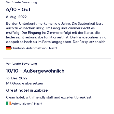
Verifizierte Bewertung
6/10 – Gut
6. Aug. 2022
Bei den Unterkunft merkt man die Jahre. Die Sauberkeit lässt
auch zu wünschen übrig. Im Gang und Zimmer riecht es
muffelig. Der Eingang ins Zimmer erfolgt mit der Karte, die
leider nicht reibungslos funktioniert hat. Die Parkgebühren sind
doppelt so hoch als im Portal angegeben. Der Parkplatz an sich
ist recht eng und daher haben größere Fahrzeuge mehr als
Christoph, Aufenthalt von 1 Nacht
einen Parkplatz einnehmen müssen, das zu wenigeren
Parkplatz-Möglichkeiten geführt hat. Unter dem Strich waren
wir von der Unterkunft enttäuscht und würden diese daher
Verifizierte Bewertung
nicht empfehlen.
10/10 – Außergewöhnlich
16. Dez. 2022
Mit Google übersetzen
Great hotel in Zabrze
Clean hotel, with friendly staff and excellent breakfast.
Aufenthalt von 1 Nacht