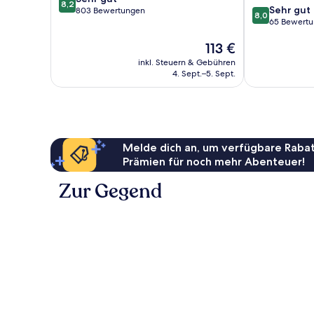
8,2
8.0
Sehr gut
von
803 Bewertungen
8,0
von
65 Bewert
10,
10,
Sehr
Der
113 €
Sehr
gut,
Preis
gut,
803
inkl. Steuern & Gebühren
beträgt
65
Bewertungen
4. Sept.–5. Sept.
113 €
Bewertungen
Melde dich an, um verfügbare Rabat
Prämien für noch mehr Abenteuer!
Zur Gegend