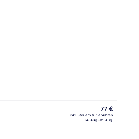
h
Suite | Zimmersafe, Schreibtisch, Bü
Der
77 €
aktuelle
inkl. Steuern & Gebühren
Preis
14. Aug.–15. Aug.
Restaurant
beträgt
77 €.