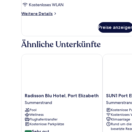
Twin
Kostenloses WLAN
anzeigen
Weitere
Weitere Details
Details
für
Preise anzeige
Paraplegic
Twin
Ähnliche Unterkünfte
Radisson Blu Hotel, Port Elizabeth
SUN1 Port Eli
Radisson
SUN1
Radisson Blu Hotel, Port Elizabeth
SUN1 Port E
Blu
Port
Summerstrand
Summerstran
Hotel,
Elizabeth
Pool
Kostenlose P
Port
Summerstran
Wellness
Kostenloses
Elizabeth
Flughafentransfer
Klimaanlage
Summerstrand
Kostenlose Parkplätze
Rund um die
besetzte Rez
8.2
Sehr gut