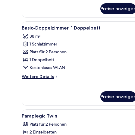
für
Preise anzeige
Zimmer
Alle
Ein modernes Hotelzimmer mit 
3
Basic-Doppelzimmer, 1 Doppelbett
Fotos
38 m²
für
1 Schlafzimmer
Basic-
Doppelzimmer,
Platz für 2 Personen
1
1 Doppelbett
Doppelbett
Kostenloses WLAN
anzeigen
Weitere
Weitere Details
Details
für
Basic-
Preise anzeige
Doppelzimmer,
1
Doppelbett
Alle
Ein Hotelzimmer mit zwei Bett
5
Paraplegic Twin
Fotos
Platz für 2 Personen
für
2 Einzelbetten
Paraplegic