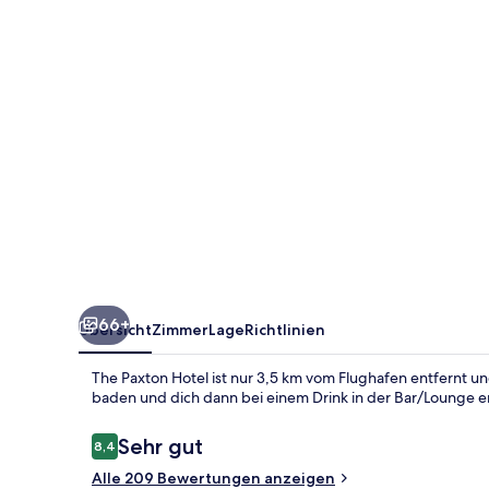
66+
Übersicht
Zimmer
Lage
Richtlinien
The Paxton Hotel ist nur 3,5 km vom Flughafen entfernt u
baden und dich dann bei einem Drink in der Bar/Lounge 
Bewertungen
Sehr gut
8,4
8,4 von 10.
Alle 209 Bewertungen anzeigen