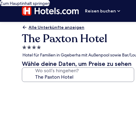
Zum Hauptinhalt springen
Reisen buchen
Alle Unterkünfte anzeigen
The Paxton Hotel
4.0-
Sterne-
Hotel für Familien in Gqeberha mit Außenpool sowie Bar/L
Unterkunft
Wähle deine Daten, um Preise zu sehen
Wo soll’s hingehen?
Fotogalerie
von
The
Paxton
Hotel