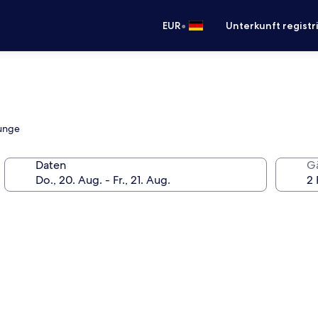
•
EUR
Unterkunft registr
ounge
Daten
G