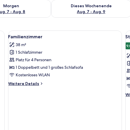
 - Aug. 7.
 Verfügbarkeit für morgen, Aug. 7 - Aug. 8.
Überprüfe die Verfügbarkeit für dies
Morgen
Dieses Wochenende
ug. 7 - Aug. 8
Aug. 7 - Aug. 9
Alle
Ein ordentlich bezogenes Bett mit ge
Al
4
Familienzimmer
S
Fotos
F
38 m²
für
f
9,
1 Schlafzimmer
Familienzimmer
S
anzeigen
1
Platz für 4 Personen
D
1 Doppelbett und 1 großes Schlafsofa
a
Kostenloses WLAN
Weitere
Weitere Details
Details
für
We
We
Familienzimmer
De
fü
St
1
Do