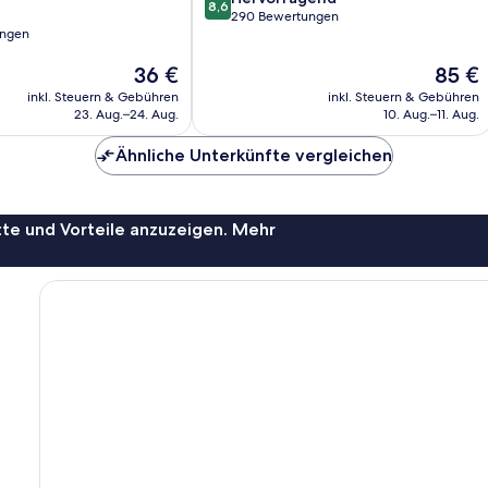
8,6
von
290 Bewertungen
ungen
10,
Hervorragend,
Der
Der
36 €
85 €
290
Preis
Preis
Bewertungen
inkl. Steuern & Gebühren
inkl. Steuern & Gebühren
beträgt
beträgt
23. Aug.–24. Aug.
10. Aug.–11. Aug.
36 €
85 €
Ähnliche Unterkünfte vergleichen
te und Vorteile anzuzeigen. Mehr