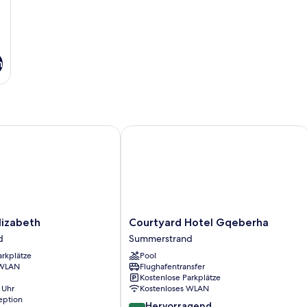
n
zabeth
Courtyard Hotel Gqeberha
Courtyard
lizabeth
Courtyard Hotel Gqeberha
Hotel
d
Summerstrand
Gqeberha
arkplätze
Pool
d
Summerstrand
 WLAN
Flughafentransfer
Kostenlose Parkplätze
 Uhr
Kostenloses WLAN
eption
8.6
Hervorragend