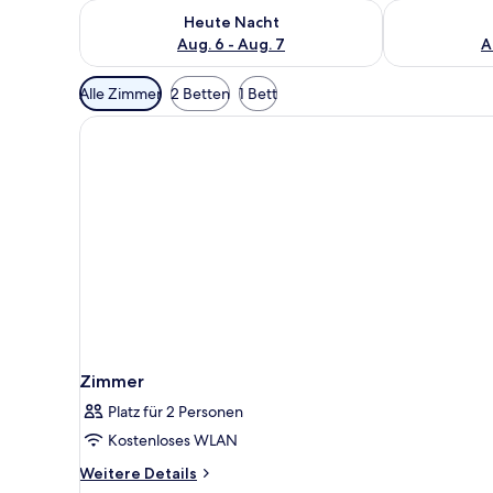
Überprüfe die Verfügbarkeit für heute Nacht, Aug. 6
Überprüfe die
Heute Nacht
Aug. 6 - Aug. 7
A
Verfügbare
Alle Zimmer
2 Betten
1 Bett
Filter
für
Zimmer
Zimmer
Platz für 2 Personen
Kostenloses WLAN
Weitere
Weitere Details
Details