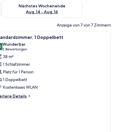
es Wochenende, Aug. 7 - Aug. 9.
Überprüfe die Verfügbarkeit für nächstes Wochenende, Aug. 1
Nächstes Wochenende
Aug. 14 - Aug. 16
Anzeige von 7 von 7 Zimmern
musterten Kissen und einer dekorativen Decke.
le
Eine Kaffeestation mit einer schwarzen Kaff
2
tandardzimmer, 1 Doppelbett
otos
Wunderbar
ür
0
9,0 von 10
(2
2 Bewertungen
tandardzimmer,
Bewertungen)
38 m²
1 Schlafzimmer
oppelbett
Platz für 1 Person
nzeigen
1 Doppelbett
Kostenloses WLAN
itere
itere Details
tails
r
andardzimmer,
ppelbett