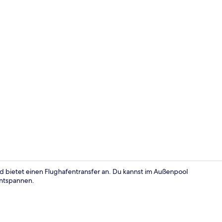
Innenbereic
nd bietet einen Flughafentransfer an. Du kannst im Außenpool
entspannen.
Rezeption